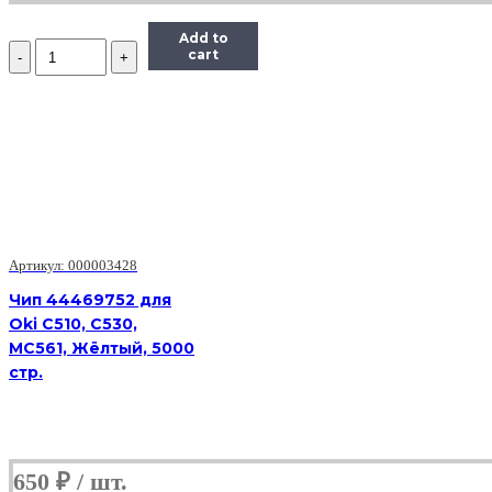
Add to
Количество
cart
Чип
Hi-
Black
к
картриджу
HP
LJ
Pro
M402/M426
(CF226A)
OEM
Артикул: 000003428
SIZE,
Чип 44469752 для
Bk,
Oki C510, C530,
3,1K
MC561, Жёлтый, 5000
стр.
650
₽