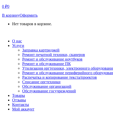
0
₽
0
В корзину
Оформить
Нет товаров в корзине.
СВЯЗАТЬСЯ С НАМИ
О нас
Услуги
Заправка картриджей
Ремонт печатной техники, сканеров
Ремонт и обслуживание ноутбуков
Ремонт и обслуживание ПК
Утилизация оргтехники, электронного оборудовани
Ремонт и обслуживание периферийного оборудова
Распечатка и копирование текста/проектов
Списание оргтехники
Обслуживание организаций
Обслуживание госучреждений
Товары
Отзывы
Контакты
Мой аккаунт