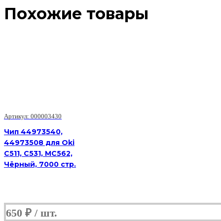
Похожие товары
Артикул: 000003430
Чип 44973540,
44973508 для Oki
C511, C531, MC562,
Чёрный, 7000 стр.
650
₽