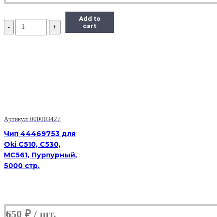
Add to
Количество
cart
Чип
Hi-
Black
к
картриджу
HP
LJ
Pro
M402/M426
(CF226A)
OEM
Артикул: 000003427
SIZE,
Чип 44469753 для
Bk,
Oki C510, C530,
3,1K
MC561, Пурпурный,
5000 стр.
650
₽