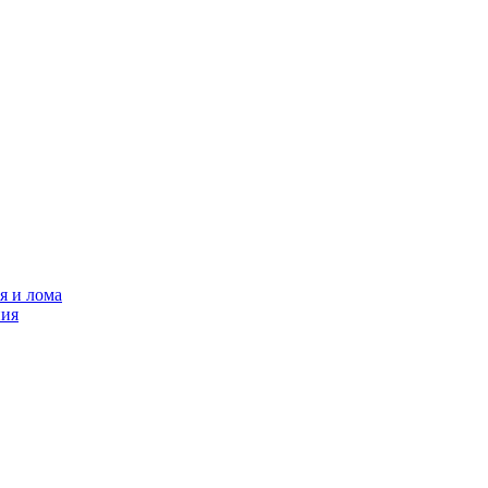
я и лома
ния