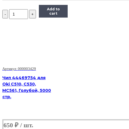
Add to
Количество
cart
Чип
Hi-
Black
к
картриджу
HP
LJ
Pro
M402/M426
(CF226A)
OEM
Артикул: 000003429
SIZE,
Чип 44469754 для
Bk,
Oki C510, C530,
3,1K
MC561, Голубой, 5000
стр.
650
₽