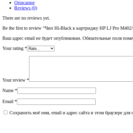
Описание
Black
Reviews (0)
к
картриджу
There are no reviews yet.
HP
LJ
Be the first to review “Чип Hi-Black к картриджу HP LJ Pro M4
Pro
M402/M426
Ваш адрес email не будет опубликован.
Обязательные поля пом
(CF226A)
OEM
Your rating
*
SIZE,
Bk,
3,1K
Your review
*
Name
*
Email
*
Сохранить моё имя, email и адрес сайта в этом браузере д