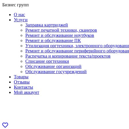
Перейти
Бизнес групп
к
О нас
содержанию
Услуги
Заправка картриджей
Ремонт печатной техники, сканеров
Ремонт и обслуживание ноутбуков
Ремонт и обслуживание ПК
Утилизация оргтехники, электронного оборудовани
Ремонт и обслуживание периферийного оборудова
Распечатка и копирование текста/проектов
Списание оргтехники
Обслуживание организаций
Обслуживание госучреждений
Товары
Отзывы
Контакты
Мой аккаунт