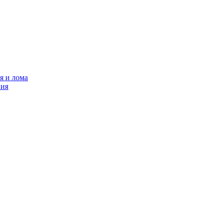
я и лома
ния