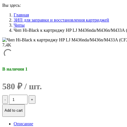
Вы здесь:
Главная
ЗИП для заправки и восстановления картриджей
Чипы
Чип Hi-Black к картриджу HP LJ M436nda/M436n/M433A (
В наличии 1
580
₽
Количество
Чип
Hi-
Add to cart
Black
к
картриджу
Описание