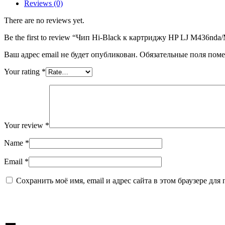
HP
Reviews (0)
LJ
M436nda/M436n/M433A
There are no reviews yet.
(CF256A),
Bk,
Be the first to review “Чип Hi-Black к картриджу HP LJ M436n
7,4K
Ваш адрес email не будет опубликован.
Обязательные поля пом
Your rating
*
Your review
*
Name
*
Email
*
Сохранить моё имя, email и адрес сайта в этом браузере д