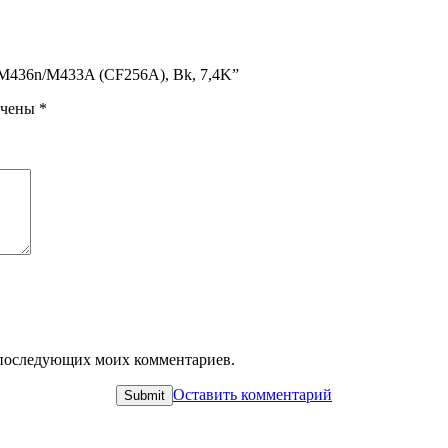
da/M436n/M433A (CF256A), Bk, 7,4K”
ечены
*
ля последующих моих комментариев.
Оставить комментарий