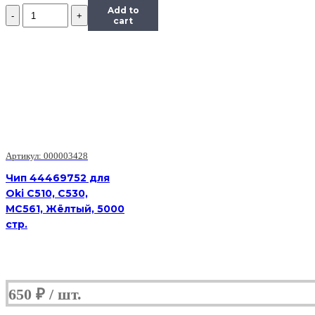
Количество
Add to
Чип
cart
Hi-
Black
к
картриджу
HP
LJ
M436nda/M436n/M433A
(CF256A),
Bk,
7,4K
Артикул: 000003428
Чип 44469752 для
Oki C510, C530,
MC561, Жёлтый, 5000
стр.
650
₽