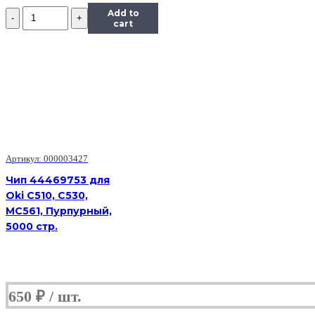
Количество
Add to
Чип
cart
Hi-
Black
к
картриджу
HP
LJ
M436nda/M436n/M433A
(CF256A),
Bk,
7,4K
Артикул: 000003427
Чип 44469753 для
Oki C510, C530,
MC561, Пурпурный,
5000 стр.
650
₽