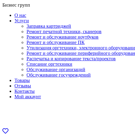
Перейти
Бизнес групп
к
О нас
содержанию
Услуги
Заправка картриджей
Ремонт печатной техники, сканеров
Ремонт и обслуживание ноутбуков
Ремонт и обслуживание ПК
Утилизация оргтехники, электронного оборудовани
Ремонт и обслуживание периферийного оборудова
Распечатка и копирование текста/проектов
Списание оргтехники
Обслуживание организаций
Обслуживание госучреждений
Товары
Отзывы
Контакты
Мой аккаунт