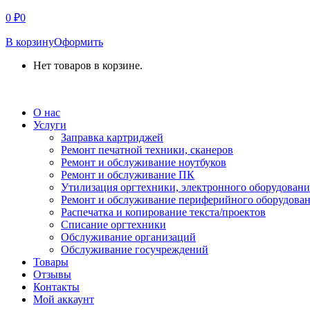
0
₽
0
В корзину
Оформить
Нет товаров в корзине.
СВЯЗАТЬСЯ С НАМИ
О нас
Услуги
Заправка картриджей
Ремонт печатной техники, сканеров
Ремонт и обслуживание ноутбуков
Ремонт и обслуживание ПК
Утилизация оргтехники, электронного оборудовани
Ремонт и обслуживание периферийного оборудова
Распечатка и копирование текста/проектов
Списание оргтехники
Обслуживание организаций
Обслуживание госучреждений
Товары
Отзывы
Контакты
Мой аккаунт