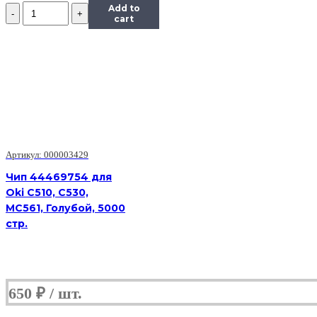
Количество
Add to
Чип
cart
Hi-
Black
к
картриджу
HP
LJ
M436nda/M436n/M433A
(CF256A),
Bk,
7,4K
Артикул: 000003429
Чип 44469754 для
Oki C510, C530,
MC561, Голубой, 5000
стр.
650
₽