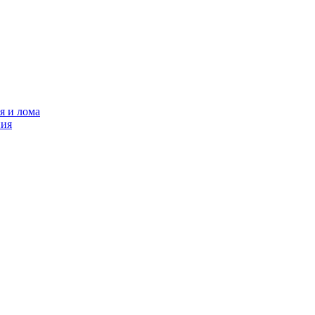
я и лома
ния