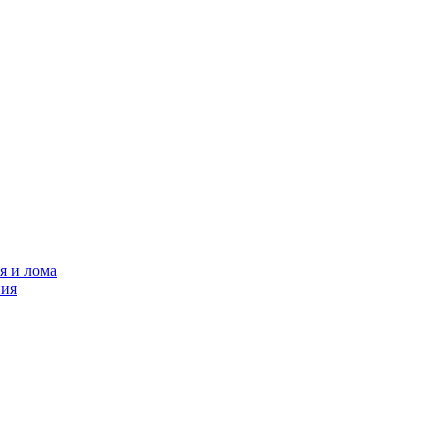
я и лома
ния