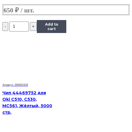
650
₽
Количество
Add to
Чип
cart
Hi-
Black
к
картриджу
HP
LJ
1300/2300/2420/2015/4300,
Type
X,
Bk
Артикул: 000003428
Чип 44469752 для
Oki C510, C530,
MC561, Жёлтый, 5000
стр.