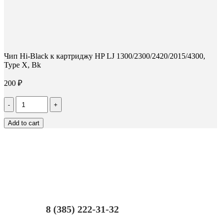
Чип Hi-Black к картриджу HP LJ 1300/2300/2420/2015/4300,
Type X, Bk
200
₽
Количество
Чип
Hi-
Add to cart
Black
к
картриджу
HP
LJ
1300/2300/2420/2015/4300,
Type
X,
Bk
8 (385) 222-31-32