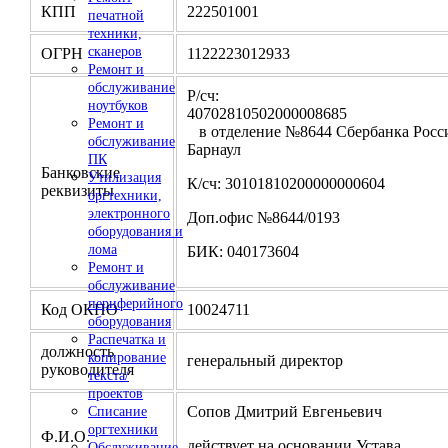
КПП
222501001
печатной
техники,
сканеров
ОГРН
1122223012933
Ремонт и
обслуживание
Р/сч:
ноутбуков
4070281050200000
Ремонт и
в отделение №8644 Сбербанка Росси
обслуживание
Барнаул
ПК
Банковские
Утилизация
К/сч: 30101810200000000604
реквизиты
оргтехники,
электронного
Доп.офис №8644/0193
оборудования и
лома
БИК: 040173604
Ремонт и
обслуживание
периферийного
Код ОКПО
10024711
оборудования
Распечатка и
должность
копирование
генеральный директор
руководителя
текста/
проектов
Сопов Дмитрий Евгеньевич
Списание
оргтехники
Ф.И.О.
действует на основании Устава
Обслуживание