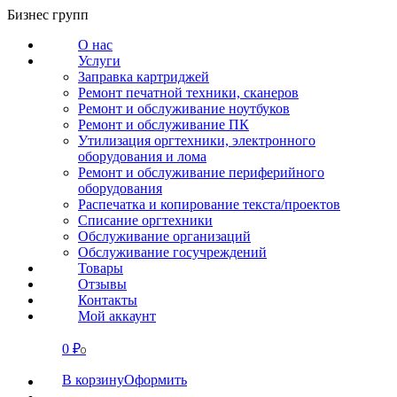
Перейти
Бизнес групп
к
О нас
содержанию
Услуги
Заправка картриджей
Ремонт печатной техники, сканеров
Ремонт и обслуживание ноутбуков
Ремонт и обслуживание ПК
Утилизация оргтехники, электронного
оборудования и лома
Ремонт и обслуживание периферийного
оборудования
Распечатка и копирование текста/проектов
Списание оргтехники
Обслуживание организаций
Обслуживание госучреждений
Товары
Отзывы
Контакты
Мой аккаунт
0
₽
СВЯЗАТЬСЯ
0
В корзину
Оформить
О нас