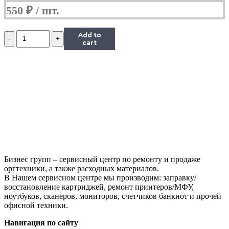
550
₽
Количество
Add to
Чип
cart
Hi-
Black
к
картриджу
HP
LJ
1300/2300/2420/2015/4300,
Type
X,
Bk
Бизнес групп – сервисный центр по ремонту и продаже
оргтехники, а также расходных материалов.
В Нашем сервисном центре мы производим: заправку/
восстановление картриджей, ремонт принтеров/МФУ,
ноутбуков, сканеров, мониторов, счетчиков банкнот и прочей
офисной техники.
Навигация по сайту