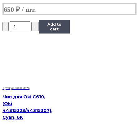
650
₽
Количество
Add to
Чип
cart
Hi-
Black
к
картриджу
HP
LJ
1300/2300/2420/2015/4300,
Type
X,
Bk
Артикул: 000003426
Чип для Oki C610,
(Oki
44315323/44315307),
Cyan, 6K