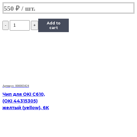
550
₽
Количество
Add to
Чип
cart
Hi-
Black
к
картриджу
HP
LJ
1300/2300/2420/2015/4300,
Type
X,
Bk
Артикул: 000003424
Чип для OKI C610,
(OKI 44315305)
желтый (yellow), 6K