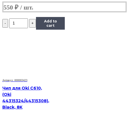
550
₽
Количество
Add to
Чип
cart
Hi-
Black
к
картриджу
HP
LJ
1300/2300/2420/2015/4300,
Type
X,
Bk
Артикул: 000003423
Чип для Oki C610,
(Oki
44315324/44315308),
Black, 8K