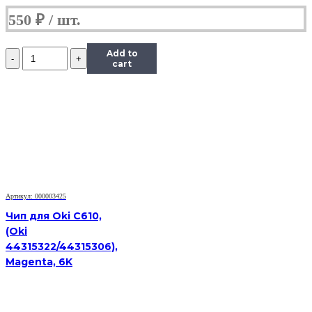
550
₽
Количество
Add to
Чип
cart
Hi-
Black
к
картриджу
HP
LJ
1300/2300/2420/2015/4300,
Type
X,
Bk
Артикул: 000003425
Чип для Oki C610,
(Oki
44315322/44315306),
Magenta, 6K