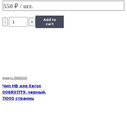
550
₽
Количество
Add to
Чип
cart
Hi-
Black
к
картриджу
HP
LJ
1300/2300/2420/2015/4300,
Type
X,
Bk
Артикул: 000003318
Чип HB для Xerox
006R01179, черный,
11000 страниц