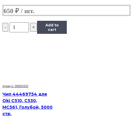
650
₽
Количество
Add to
Чип
cart
Hi-
Black
к
картриджу
HP
LJ
1300/2300/2420/2015/4300,
Type
X,
Bk
Артикул: 000003429
Чип 44469754 для
Oki C510, C530,
MC561, Голубой, 5000
стр.