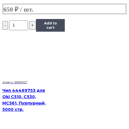
650
₽
Количество
Add to
Чип
cart
Hi-
Black
к
картриджу
HP
LJ
1300/2300/2420/2015/4300,
Type
X,
Bk
Артикул: 000003427
Чип 44469753 для
Oki C510, C530,
MC561, Пурпурный,
5000 стр.