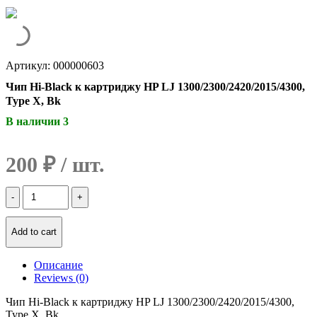
Артикул: 000000603
Чип Hi-Black к картриджу HP LJ 1300/2300/2420/2015/4300,
Type X, Bk
В наличии 3
200
₽
Количество
Чип
Hi-
Black
Add to cart
к
картриджу
Описание
HP
Reviews (0)
LJ
1300/2300/2420/2015/4300,
Чип Hi-Black к картриджу HP LJ 1300/2300/2420/2015/4300,
Type
Type X, Bk