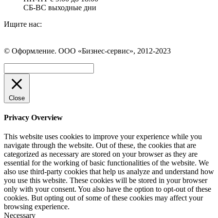
СБ-ВС выходные дни
Ищите нас:
Страница
Страница
Страница
Вконтакте
WhatsApp
Telegram
© Оформление. ООО «Бизнес-сервис», 2012-2023
открывается
открывается
открывается
в
в
в
Вверх
новом
новом
новом
окне
окне
окне
Close
Privacy Overview
This website uses cookies to improve your experience while you
navigate through the website. Out of these, the cookies that are
categorized as necessary are stored on your browser as they are
essential for the working of basic functionalities of the website. We
also use third-party cookies that help us analyze and understand how
you use this website. These cookies will be stored in your browser
only with your consent. You also have the option to opt-out of these
cookies. But opting out of some of these cookies may affect your
browsing experience.
Necessary