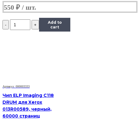
550
₽
Количество
Add to
Чип
cart
Hi-
Black
к
картриджу
HP
LJ
1300/2300/2420/2015/4300,
Type
X,
Bk
Артикул: 000003333
Чип ELP Imaging C118
DRUM для Xerox
013R00589, черный,
60000 страниц