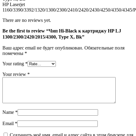
X,
HP Laserjet
Bk
1160/3390/3392/1320/1300/2300/2410/2420/2430/4250/4350/434
There are no reviews yet.
Be the first to review “Чип Hi-Black к картриджу HP LJ
1300/2300/2420/2015/4300, Type X, Bk”
Ваш адрес email не будет опубликован.
Обязательные поля
помечены
*
Your rating
*
Your review
*
Name
*
Email
*
Сохранить моё имя, email и адрес сайта в этом браузере для