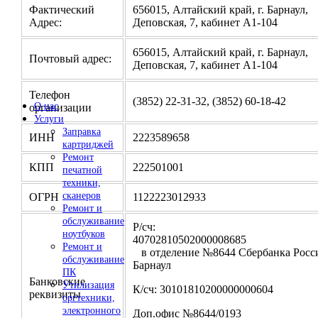
Фактический
656015, Алтайский край, г. Барнаул,
Адрес:
Деповская, 7, кабинет А1-104
656015, Алтайский край, г. Барнаул,
Почтовый адрес:
Деповская, 7, кабинет А1-104
Телефон
(3852) 22-31-32, (3852) 60-18-42
О нас
организации
Услуги
Заправка
ИНН
2223589658
картриджей
Ремонт
КПП
222501001
печатной
техники,
сканеров
ОГРН
1122223012933
Ремонт и
обслуживание
Р/сч:
ноутбуков
4070281050200000
Ремонт и
в отделение №8644 Сбербанка Росси
обслуживание
Барнаул
ПК
Банковские
Утилизация
К/сч: 30101810200000000604
реквизиты
оргтехники,
электронного
Доп.офис №8644/0193