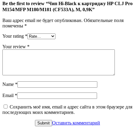
CLJ
Be the first to review “Чип Hi-Black к картриджу HP CLJ Pro
Pro
M154/MFP M180/M181 (CF533A), M, 0,9K”
M154/MFP
M180/M181
Ваш адрес email не будет опубликован.
Обязательные поля
(CF533A),
помечены
*
M,
0,9K
Your rating
*
Your review
*
Name
*
Email
*
Сохранить моё имя, email и адрес сайта в этом браузере для
последующих моих комментариев.
Оставить комментарий