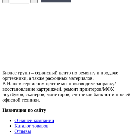
Чип
Hi-
Black
к
картриджу
HP
CLJ
Pro
M154/MFP
M180/M181
(CF533A),
M,
0,9K
Бизнес групп – сервисный центр по ремонту и продаже
оргтехники, а также расходных материалов.
В Нашем сервисном центре мы производим: заправку/
восстановление картриджей, ремонт принтеров/МФУ,
ноутбуков, сканеров, мониторов, счетчиков банкнот и прочей
офисной техники.
Навигация по сайту
О нашей компании
Каталог товаров
Отзывы