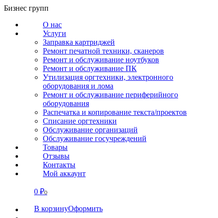
Перейти
Бизнес групп
к
О нас
содержанию
Услуги
Заправка картриджей
Ремонт печатной техники, сканеров
Ремонт и обслуживание ноутбуков
Ремонт и обслуживание ПК
Утилизация оргтехники, электронного
оборудования и лома
Ремонт и обслуживание периферийного
оборудования
Распечатка и копирование текста/проектов
Списание оргтехники
Обслуживание организаций
Обслуживание госучреждений
Товары
Отзывы
Контакты
Мой аккаунт
0
₽
СВЯЗАТЬСЯ
0
В корзину
Оформить
О нас