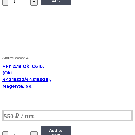
cart
Чип
Hi-
Black
к
картриджу
HP
CLJ
Pro
M154/MFP
M180/M181
(CF533A),
Артикул: 000003425
M,
Чип для Oki C610,
0,9K
(Oki
44315322/44315306),
Magenta, 6K
550
₽
Add to
Количество