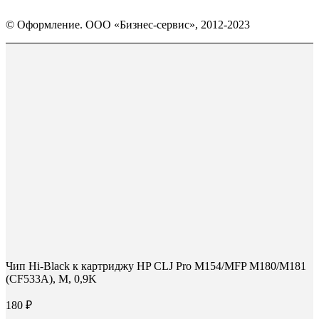
Страница
Страница
Страница
Вконтакте
WhatsApp
Telegram
© Оформление. ООО «Бизнес-сервис», 2012-2023
открывается
открывается
открывается
в
в
в
Вверх
новом
новом
новом
окне
окне
окне
Чип Hi-Black к картриджу HP CLJ Pro M154/MFP M180/M181
(CF533A), M, 0,9K
180
₽