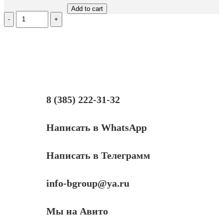
Add to cart
Количество
Чип
Hi-
Black
к
картриджу
HP
CLJ
Pro
M154/MFP
8 (385) 222-31-32
M180/M181
(CF533A),
M,
Написать в WhatsApp
0,9K
Написать в Телеграмм
info-bgroup@ya.ru
Мы на Авито