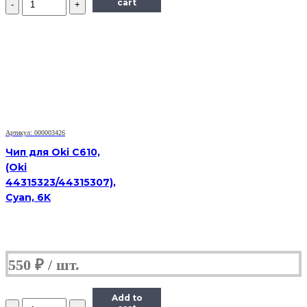
cart
Чип
Hi-
Black
к
картриджу
HP
CLJ
Pro
M154/MFP
M180/M181
(CF533A),
Артикул: 000003426
M,
Чип для Oki C610,
0,9K
(Oki
44315323/44315307),
Cyan, 6K
550
₽
Add to
Количество