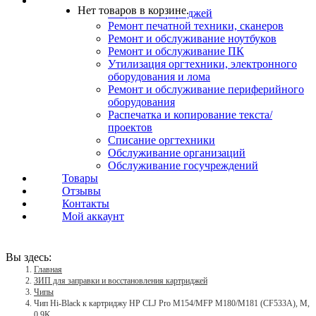
Услуги
Нет товаров в корзине.
Заправка картриджей
Ремонт печатной техники, сканеров
Ремонт и обслуживание ноутбуков
Ремонт и обслуживание ПК
Утилизация оргтехники, электронного
оборудования и лома
Ремонт и обслуживание периферийного
оборудования
Распечатка и копирование текста/
проектов
Списание оргтехники
Обслуживание организаций
Обслуживание госучреждений
Товары
Отзывы
Контакты
Мой аккаунт
Вы здесь:
Главная
ЗИП для заправки и восстановления картриджей
Чипы
Чип Hi-Black к картриджу HP CLJ Pro M154/MFP M180/M181 (CF533A), M,
0,9K