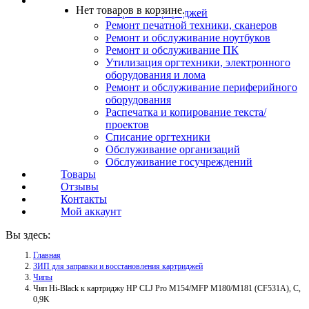
Услуги
Нет товаров в корзине.
Заправка картриджей
Ремонт печатной техники, сканеров
Ремонт и обслуживание ноутбуков
Ремонт и обслуживание ПК
Утилизация оргтехники, электронного
оборудования и лома
Ремонт и обслуживание периферийного
оборудования
Распечатка и копирование текста/
проектов
Списание оргтехники
Обслуживание организаций
Обслуживание госучреждений
Товары
Отзывы
Контакты
Мой аккаунт
Вы здесь:
Главная
ЗИП для заправки и восстановления картриджей
Чипы
Чип Hi-Black к картриджу HP CLJ Pro M154/MFP M180/M181 (CF531A), C,
0,9K