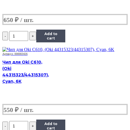
C,
0,9K
650
₽
Количество
Add to
Чип
cart
Hi-
Black
к
Артикул: 000003426
картриджу
Чип для Oki C610,
HP
(Oki
CLJ
44315323/44315307),
Pro
M154/MFP
Cyan, 6K
M180/M181
(CF531A),
C,
0,9K
550
₽
Количество
Add to
Чип
cart