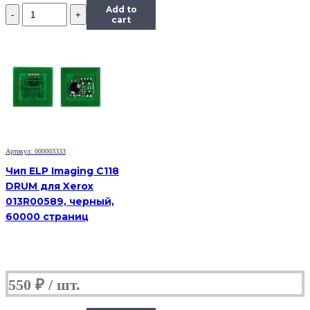
Количество
Add to
Чип
cart
Hi-
Black
к
картриджу
HP
CLJ
Pro
M154/MFP
M180/M181
(CF531A),
Артикул: 000003333
C,
0,9K
Чип ELP Imaging C118
DRUM для Xerox
013R00589, черный,
60000 страниц
550
₽