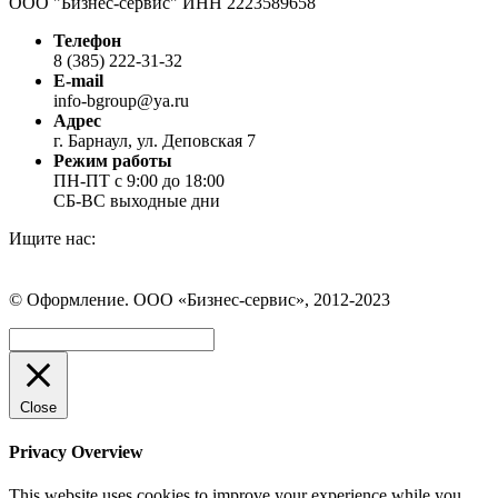
ООО "Бизнес-сервис" ИНН 2223589658
Телефон
8 (385) 222-31-32
E-mail
info-bgroup@ya.ru
Адрес
г. Барнаул, ул. Деповская 7
Режим работы
ПН-ПТ с 9:00 до 18:00
СБ-ВС выходные дни
Ищите нас:
Страница
Страница
Страница
Вконтакте
WhatsApp
Telegram
© Оформление. ООО «Бизнес-сервис», 2012-2023
открывается
открывается
открывается
в
в
в
Вверх
новом
новом
новом
окне
окне
окне
Close
Privacy Overview
This website uses cookies to improve your experience while you