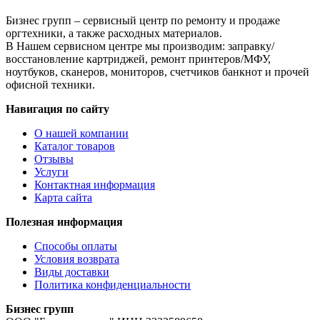
Pro
Бизнес групп – сервисный центр по ремонту и продаже
M154/MFP
оргтехники, а также расходных материалов.
M180/M181
В Нашем сервисном центре мы производим: заправку/
(CF531A),
восстановление картриджей, ремонт принтеров/МФУ,
C,
ноутбуков, сканеров, мониторов, счетчиков банкнот и прочей
0,9K
офисной техники.
Навигация по сайту
О нашей компании
Каталог товаров
Отзывы
Услуги
Контактная информация
Карта сайта
Полезная информация
Способы оплаты
Условия возврата
Виды доставки
Политика конфиденциальности
Бизнес групп