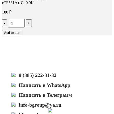
(CF531A), C, 0,9K
180
₽
Количество
Чип
Hi-
Add to cart
Black
к
картриджу
HP
CLJ
Pro
M154/MFP
M180/M181
(CF531A),
8 (385) 222-31-32
C,
0,9K
Написать в WhatsApp
Написать в Телеграмм
info-bgroup@ya.ru