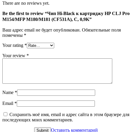
There are no reviews yet.
M154/MFP
M180/M181
Be the first to review “Чип Hi-Black к картриджу HP CLJ Pro
(CF531A),
M154/MFP M180/M181 (CF531A), C, 0,9K”
C,
0,9K
Ваш адрес email не будет опубликован.
Обязательные поля
помечены
*
Your rating
*
Your review
*
Name
*
Email
*
Сохранить моё имя, email и адрес сайта в этом браузере для
последующих моих комментариев.
Оставить комментарий