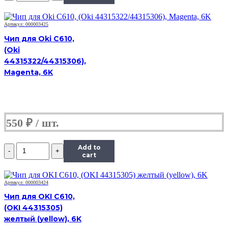
Hi-
Black
к
Артикул: 000003425
картриджу
Чип для Oki C610,
HP
(Oki
CLJ
44315322/44315306),
Pro
M154/MFP
Magenta, 6K
M180/M181
(CF531A),
C,
0,9K
550
₽
Количество
Add to
Чип
cart
Hi-
Black
к
Артикул: 000003424
картриджу
Чип для OKI C610,
HP
(OKI 44315305)
CLJ
желтый (yellow), 6K
Pro