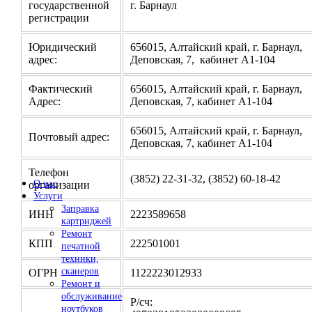
государственной
г. Барнаул
регистрации
Юридический
656015, Алтайский край, г. Барнаул,
адрес:
Деповская, 7, кабинет А1-104
Фактический
656015, Алтайский край, г. Барнаул,
Адрес:
Деповская, 7, кабинет А1-104
656015, Алтайский край, г. Барнаул,
Почтовый адрес:
Деповская, 7, кабинет А1-104
Телефон
(3852) 22-31-32, (3852) 60-18-42
О нас
организации
Услуги
Заправка
ИНН
2223589658
картриджей
Ремонт
КПП
222501001
печатной
техники,
сканеров
ОГРН
1122223012933
Ремонт и
обслуживание
Р/сч:
ноутбуков