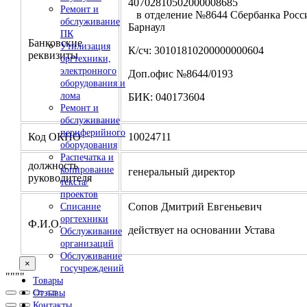
4070281050200000
Ремонт и
в отделение №8644 Сбербанка Росси
обслуживание
Барнаул
ПК
Банковские
Утилизация
К/сч: 30101810200000000604
реквизиты
оргтехники,
электронного
Доп.офис №8644/0193
оборудования и
лома
БИК: 040173604
Ремонт и
обслуживание
периферийного
Код ОКПО
10024711
оборудования
Распечатка и
должность
копирование
генеральный директор
руководителя
текста/
проектов
Сопов Дмитрий Евгеньевич
Списание
оргтехники
Ф.И.О.
действует на основании Устава
Обслуживание
организаций
Обслуживание
×
госучреждений
"
""
"
Товары
Отзывы
Контакты