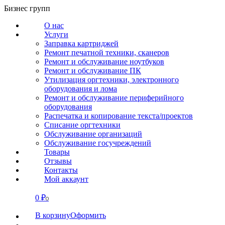
Перейти
Бизнес групп
к
О нас
содержанию
Услуги
Заправка картриджей
Ремонт печатной техники, сканеров
Ремонт и обслуживание ноутбуков
Ремонт и обслуживание ПК
Утилизация оргтехники, электронного
оборудования и лома
Ремонт и обслуживание периферийного
оборудования
Распечатка и копирование текста/проектов
Списание оргтехники
Обслуживание организаций
Обслуживание госучреждений
Товары
Отзывы
Контакты
Мой аккаунт
0
₽
СВЯЗАТЬСЯ
0
В корзину
Оформить
О нас