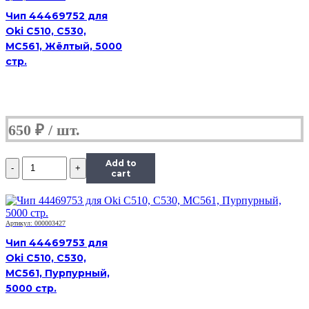
HP
Чип 44469752 для
CLJ
Oki C510, C530,
Pro
MC561, Жёлтый, 5000
M154/MFP
M180/M181
стр.
(CF531A),
C,
0,9K
650
₽
Количество
Add to
Чип
cart
Hi-
Black
к
картриджу
Артикул: 000003427
HP
Чип 44469753 для
CLJ
Oki C510, C530,
Pro
MC561, Пурпурный,
M154/MFP
M180/M181
5000 стр.
(CF531A),