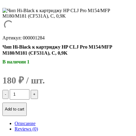
Артикул: 000001284
Чип Hi-Black к картриджу HP CLJ Pro M154/MFP
M180/M181 (CF531A), C, 0,9K
В наличии 1
180
₽
Количество
Чип
Hi-
Black
Add to cart
к
картриджу
Описание
HP
Reviews (0)
CLJ
Pro