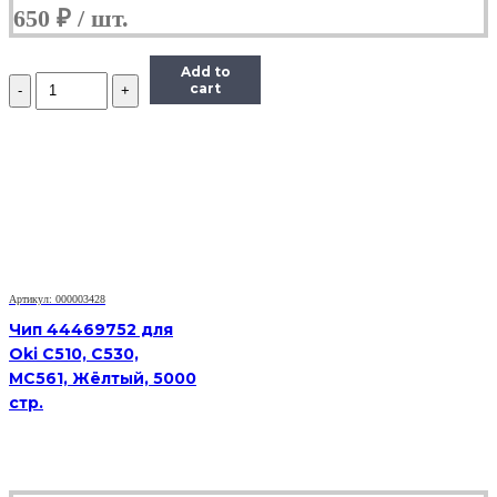
650
₽
Add to
Количество
cart
Чип
Hi-
Black
к
картриджу
HP
CLJ
Pro
200/M251/M276
(CF212A),
Y,
Артикул: 000003428
1,8K
Чип 44469752 для
Oki C510, C530,
MC561, Жёлтый, 5000
стр.