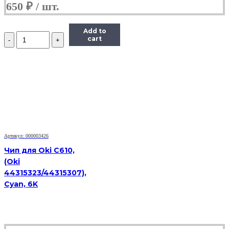
650
₽
Add to
Количество
cart
Чип
Hi-
Black
к
картриджу
HP
CLJ
Pro
200/M251/M276
(CF212A),
Y,
Артикул: 000003426
1,8K
Чип для Oki C610,
(Oki
44315323/44315307),
Cyan, 6K