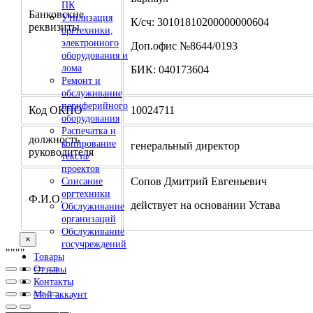
ПК
Банковские
Утилизация
К/сч: 30101810200000000604
реквизиты
оргтехники,
электронного
Доп.офис №8644/0193
оборудования и
лома
БИК: 040173604
Ремонт и
обслуживание
периферийного
Код ОКПО
10024711
оборудования
Распечатка и
должность
копирование
генеральный директор
руководителя
текста/
проектов
Сопов Дмитрий Евгеньевич
Списание
оргтехники
Ф.И.О.
действует на основании Устава
Обслуживание
организаций
Обслуживание
×
госучреждений
"
""
"
Товары
Отзывы
Контакты
Мой аккаунт