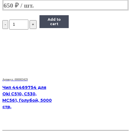
650
₽
Add to
Количество
cart
Чип
Hi-
Black
к
картриджу
HP
CLJ
Pro
200/M251/M276
(CF212A),
Y,
Артикул: 000003429
1,8K
Чип 44469754 для
Oki C510, C530,
MC561, Голубой, 5000
стр.