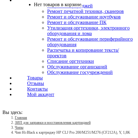
Услуги
Нет товаров в корзине.
Заправка картриджей
Ремонт печатной техники, сканеров
Ремонт и обслуживание ноутбуков
Ремонт и обслуживание ПК
Утилизация оргтехники, электронного
оборудования и лома
Ремонт и обслуживание периферийного
оборудования
Распечатка и копирование текста/
проектов
Списание оргтехники
Обслуживание организаций
Обслуживание госучреждений
Товары
Отзывы
Контакты
Мой аккаунт
Вы здесь:
Главная
ЗИП для заправки и восстановления картриджей
Чипы
Чип Hi-Black к картриджу HP CLJ Pro 200/M251/M276 (CF212A), Y, 1,8K