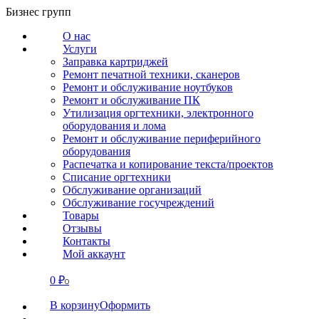
Перейти
Бизнес групп
к
О нас
содержанию
Услуги
Заправка картриджей
Ремонт печатной техники, сканеров
Ремонт и обслуживание ноутбуков
Ремонт и обслуживание ПК
Утилизация оргтехники, электронного
оборудования и лома
Ремонт и обслуживание периферийного
оборудования
Распечатка и копирование текста/проектов
Списание оргтехники
Обслуживание организаций
Обслуживание госучреждений
Товары
Отзывы
Контакты
Мой аккаунт
0
₽
СВЯЗАТЬСЯ
0
В корзину
Оформить
О нас