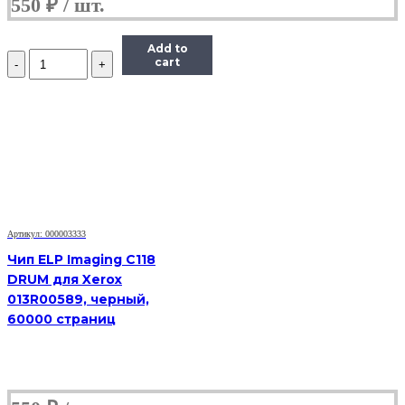
550
₽
Add to
Количество
cart
Чип
Hi-
Black
к
картриджу
HP
CLJ
Pro
200/M251/M276
(CF212A),
Y,
Артикул: 000003333
1,8K
Чип ELP Imaging C118
DRUM для Xerox
013R00589, черный,
60000 страниц