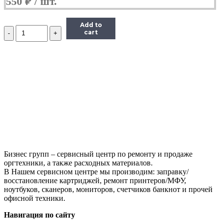
550
₽
Add to
Количество
cart
Чип
Hi-
Black
к
картриджу
HP
CLJ
Pro
200/M251/M276
(CF212A),
Y,
1,8K
Бизнес групп – сервисный центр по ремонту и продаже
оргтехники, а также расходных материалов.
В Нашем сервисном центре мы производим: заправку/
восстановление картриджей, ремонт принтеров/МФУ,
ноутбуков, сканеров, мониторов, счетчиков банкнот и прочей
офисной техники.
Навигация по сайту