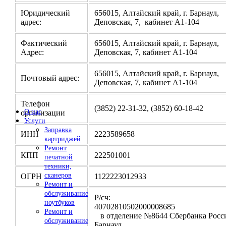
Юридический
656015, Алтайский край, г. Барнаул,
адрес:
Деповская, 7, кабинет А1-104
Фактический
656015, Алтайский край, г. Барнаул,
Адрес:
Деповская, 7, кабинет А1-104
656015, Алтайский край, г. Барнаул,
Почтовый адрес:
Деповская, 7, кабинет А1-104
Телефон
(3852) 22-31-32, (3852) 60-18-42
О нас
организации
Услуги
Заправка
ИНН
2223589658
картриджей
Ремонт
КПП
222501001
печатной
техники,
сканеров
ОГРН
1122223012933
Ремонт и
обслуживание
Р/сч:
ноутбуков
4070281050200000
Ремонт и
в отделение №8644 Сбербанка Росси
обслуживание
Барнаул