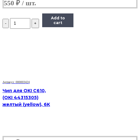
550
₽
Add to
Количество
cart
Чип
Hi-
Black
к
картриджу
HP
CLJ
Pro
200/M251/M276
(CF212A),
Y,
Артикул: 000003424
1,8K
Чип для OKI C610,
(OKI 44315305)
желтый (yellow), 6K