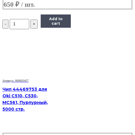
650
₽
Add to
Количество
cart
Чип
Hi-
Black
к
картриджу
HP
CLJ
Pro
200/M251/M276
(CF212A),
Y,
Артикул: 000003427
1,8K
Чип 44469753 для
Oki C510, C530,
MC561, Пурпурный,
5000 стр.