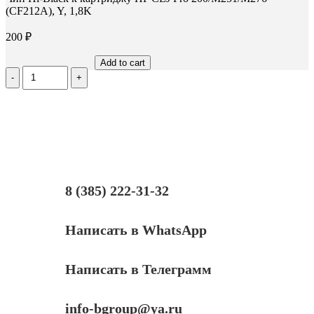
(CF212A), Y, 1,8K
200
₽
Add to cart
Количество
Чип
Hi-
Black
к
картриджу
HP
CLJ
Pro
200/M251/M276
8 (385) 222-31-32
(CF212A),
Y,
1,8K
Написать в WhatsApp
Написать в Телеграмм
info-bgroup@ya.ru