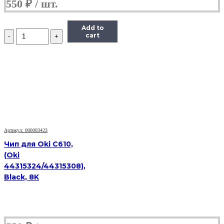
550
₽
Add to
Количество
cart
Чип
Hi-
Black
к
картриджу
HP
CLJ
Pro
200/M251/M276
(CF212A),
Y,
Артикул: 000003423
1,8K
Чип для Oki C610,
(Oki
44315324/44315308),
Black, 8K