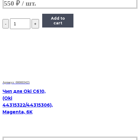
550
₽
Add to
Количество
cart
Чип
Hi-
Black
к
картриджу
HP
CLJ
Pro
200/M251/M276
(CF212A),
Y,
Артикул: 000003425
1,8K
Чип для Oki C610,
(Oki
44315322/44315306),
Magenta, 6K