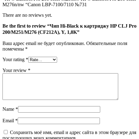
Pro
M276n/nw “Canon LBP-7100/7110 №731
200/M251/M276
(CF212A),
There are no reviews yet.
Y,
1,8K
Be the first to review “Чип Hi-Black к картриджу HP CLJ Pro
200/M251/M276 (CF212A), Y, 1,8K”
Ваш адрес email не будет опубликован.
Обязательные поля
помечены
*
Your rating
*
Your review
*
Name
*
Email
*
Сохранить моё имя, email и адрес сайта в этом браузере для
последующих моих комментариев.