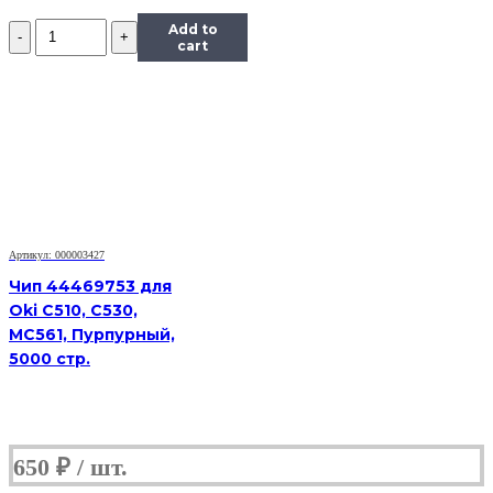
Количество
Add to
Чип
cart
Hi-
Black
к
картриджу
HP
CLJ
Enterprise
M351/451/475
(CE412A),
Y,
Артикул: 000003427
2,6K
Чип 44469753 для
Oki C510, C530,
MC561, Пурпурный,
5000 стр.
650
₽