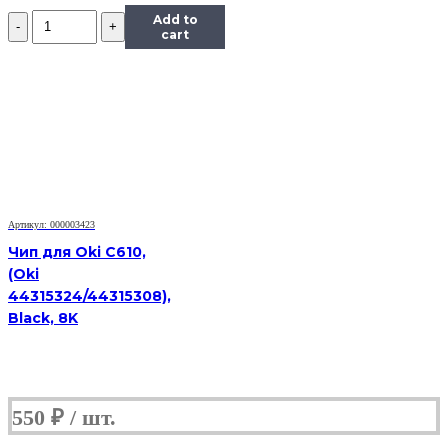
Количество
Add to
Чип
cart
Hi-
Black
к
картриджу
HP
CLJ
Enterprise
M351/451/475
(CE412A),
Y,
Артикул: 000003423
2,6K
Чип для Oki C610,
(Oki
44315324/44315308),
Black, 8K
550
₽