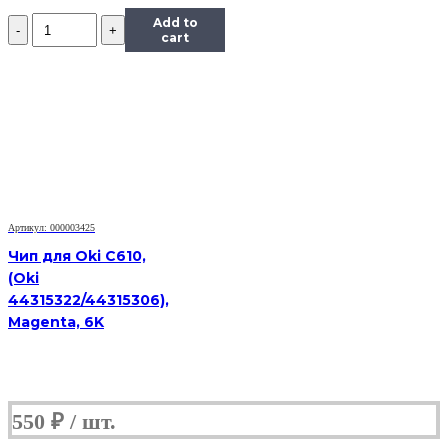
Количество
Add to
Чип
cart
Hi-
Black
к
картриджу
HP
CLJ
Enterprise
M351/451/475
(CE412A),
Y,
Артикул: 000003425
2,6K
Чип для Oki C610,
(Oki
44315322/44315306),
Magenta, 6K
550
₽