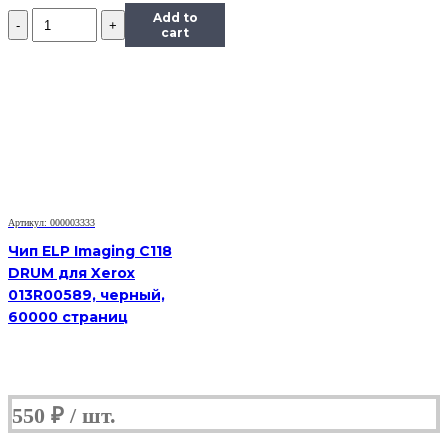
Количество
Add to
Чип
cart
Hi-
Black
к
картриджу
HP
CLJ
Enterprise
M351/451/475
(CE412A),
Y,
Артикул: 000003333
2,6K
Чип ELP Imaging C118
DRUM для Xerox
013R00589, черный,
60000 страниц
550
₽