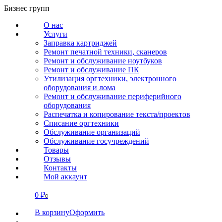
Перейти
Бизнес групп
к
О нас
содержанию
Услуги
Заправка картриджей
Ремонт печатной техники, сканеров
Ремонт и обслуживание ноутбуков
Ремонт и обслуживание ПК
Утилизация оргтехники, электронного
оборудования и лома
Ремонт и обслуживание периферийного
оборудования
Распечатка и копирование текста/проектов
Списание оргтехники
Обслуживание организаций
Обслуживание госучреждений
Товары
Отзывы
Контакты
Мой аккаунт
0
₽
СВЯЗАТЬСЯ
0
В корзину
Оформить
О нас