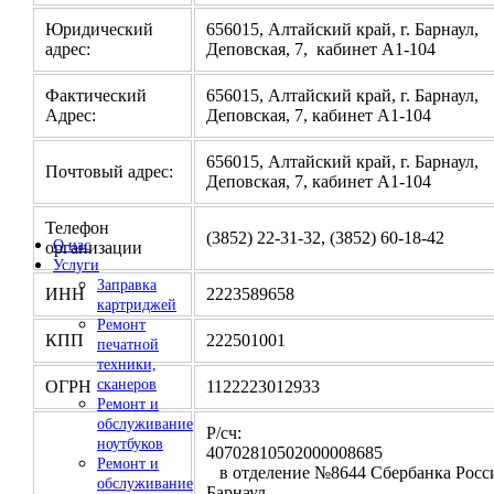
Юридический
656015, Алтайский край, г. Барнаул,
адрес:
Деповская, 7, кабинет А1-104
Фактический
656015, Алтайский край, г. Барнаул,
Адрес:
Деповская, 7, кабинет А1-104
656015, Алтайский край, г. Барнаул,
Почтовый адрес:
Деповская, 7, кабинет А1-104
Телефон
(3852) 22-31-32, (3852) 60-18-42
О нас
организации
Услуги
Заправка
ИНН
2223589658
картриджей
Ремонт
КПП
222501001
печатной
техники,
сканеров
ОГРН
1122223012933
Ремонт и
обслуживание
Р/сч:
ноутбуков
4070281050200000
Ремонт и
в отделение №8644 Сбербанка Росси
обслуживание
Барнаул