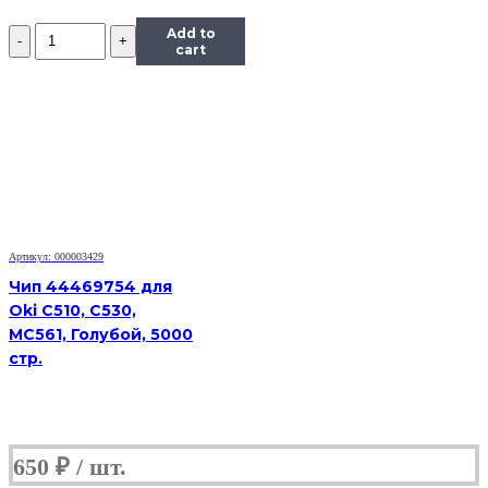
Количество
Add to
Чип
cart
Hi-
Black
к
картриджу
HP
CLJ
Enterprise
M351/451/475
(CE412A),
Y,
Артикул: 000003429
2,6K
Чип 44469754 для
Oki C510, C530,
MC561, Голубой, 5000
стр.
650
₽