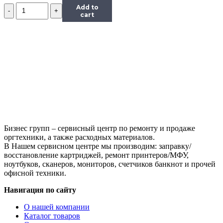
Количество
Add to
Чип
cart
Hi-
Black
к
картриджу
HP
CLJ
Enterprise
M351/451/475
(CE412A),
Y,
2,6K
Бизнес групп – сервисный центр по ремонту и продаже
оргтехники, а также расходных материалов.
В Нашем сервисном центре мы производим: заправку/
восстановление картриджей, ремонт принтеров/МФУ,
ноутбуков, сканеров, мониторов, счетчиков банкнот и прочей
офисной техники.
Навигация по сайту
О нашей компании
Каталог товаров