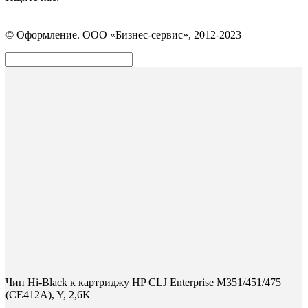
Страница
Страница
Страница
Вконтакте
WhatsApp
Telegram
© Оформление. ООО «Бизнес-сервис», 2012-2023
открывается
открывается
открывается
в
в
в
Вверх
новом
новом
новом
окне
окне
окне
Чип Hi-Black к картриджу HP CLJ Enterprise M351/451/475
(CE412A), Y, 2,6K