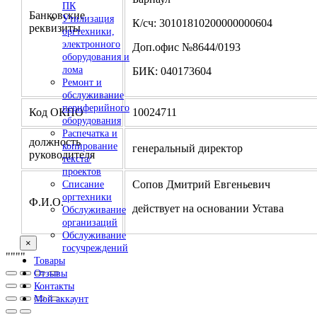
ПК
Банковские
Утилизация
К/сч: 30101810200000000604
реквизиты
оргтехники,
электронного
Доп.офис №8644/0193
оборудования и
лома
БИК: 040173604
Ремонт и
обслуживание
периферийного
Код ОКПО
10024711
оборудования
Распечатка и
должность
копирование
генеральный директор
руководителя
текста/
проектов
Сопов Дмитрий Евгеньевич
Списание
оргтехники
Ф.И.О.
действует на основании Устава
Обслуживание
организаций
Обслуживание
×
госучреждений
"
""
"
Товары
Отзывы
Контакты
Мой аккаунт