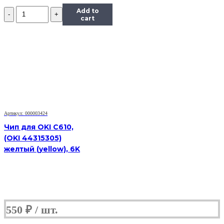
Количество
Add to
Чип
cart
Hi-
Black
к
картриджу
HP
CLJ
Enterprise
M351/451/475
(CE412A),
Y,
Артикул: 000003424
2,6K
Чип для OKI C610,
(OKI 44315305)
желтый (yellow), 6K
550
₽