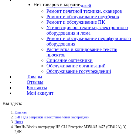
Услуги
Нет товаров в корзине.
Заправка картриджей
Ремонт печатной техники, сканеров
Ремонт и обслуживание ноутбуков
Ремонт и обслуживание ПК
Утилизация оргтехники, электронного
оборудования и лома
Ремонт и обслуживание периферийного
оборудования
Распечатка и копирование текста/
проектов
Списание оргтехники
Обслуживание организаций
Обслуживание госучреждений
Товары
Отзывы
Контакты
Мой аккаунт
Вы здесь:
Главная
ЗИП для заправки и восстановления картриджей
Чипы
Чип Hi-Black к картриджу HP CLJ Enterprise M351/451/475 (CE412A), Y,
2,6K