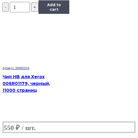
Количество
Add to
Чип
cart
Hi-
Black
к
картриджу
HP
CLJ
Enterprise
M351/451/475
(CE412A),
Y,
Артикул: 000003318
2,6K
Чип HB для Xerox
006R01179, черный,
11000 страниц
550
₽