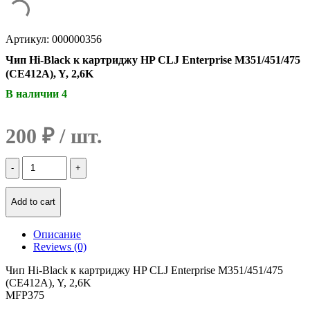
Артикул: 000000356
Чип Hi-Black к картриджу HP CLJ Enterprise M351/451/475
(CE412A), Y, 2,6K
В наличии 4
200
₽
Количество
Чип
Hi-
Black
Add to cart
к
картриджу
Описание
HP
Reviews (0)
CLJ
Enterprise
Чип Hi-Black к картриджу HP CLJ Enterprise M351/451/475
M351/451/475
(CE412A), Y, 2,6K
(CE412A),
MFP375
Y,