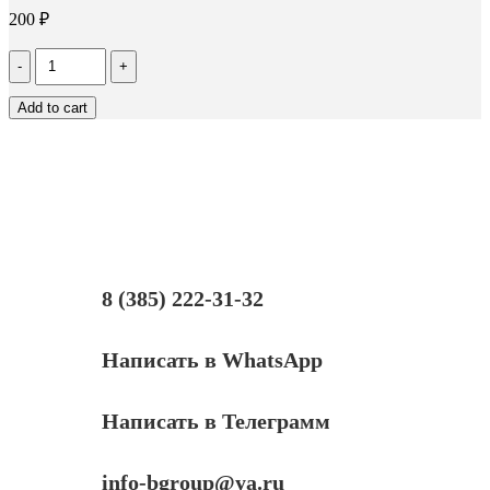
200
₽
Количество
Чип
Hi-
Add to cart
Black
к
картриджу
HP
CLJ
Enterprise
M351/451/475
(CE412A),
Y,
2,6K
8 (385) 222-31-32
Написать в WhatsApp
Написать в Телеграмм
info-bgroup@ya.ru