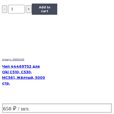
Количество
Add to
Чип
cart
Hi-
Black
к
картриджу
HP
CLJ
Enterprise
M351/451/475
(CE412A),
Y,
Артикул: 000003428
2,6K
Чип 44469752 для
Oki C510, C530,
MC561, Жёлтый, 5000
стр.
650
₽