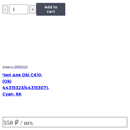
Количество
Add to
Чип
cart
Hi-
Black
к
картриджу
HP
CLJ
Enterprise
M351/451/475
(CE412A),
Y,
Артикул: 000003426
2,6K
Чип для Oki C610,
(Oki
44315323/44315307),
Cyan, 6K
550
₽