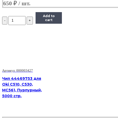
650
₽
Add to
Количество
cart
Чип
Hi-
Black
к
картриджу
HP
CLJ
CP5225
(CE742A),
Y,
7,3K
Артикул: 000003427
Чип 44469753 для
Oki C510, C530,
MC561, Пурпурный,
5000 стр.