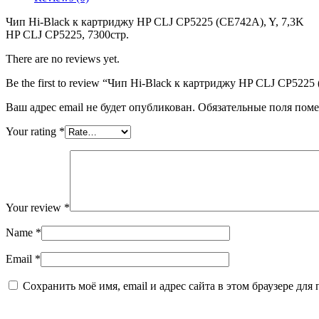
к
картриджу
Чип Hi-Black к картриджу HP CLJ CP5225 (CE742A), Y, 7,3K
HP
HP CLJ CP5225, 7300стр.
CLJ
CP5225
There are no reviews yet.
(CE742A),
Y,
Be the first to review “Чип Hi-Black к картриджу HP CLJ CP5225
7,3K
Ваш адрес email не будет опубликован.
Обязательные поля пом
Your rating
*
Your review
*
Name
*
Email
*
Сохранить моё имя, email и адрес сайта в этом браузере д