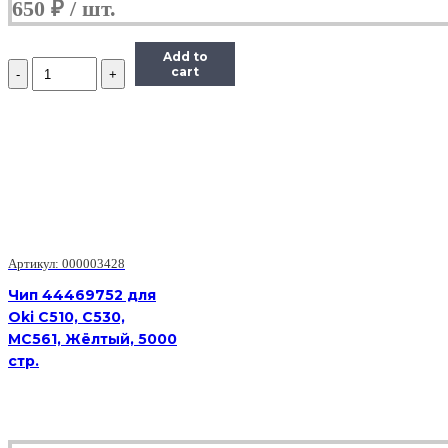
650
₽
Add to
Количество
cart
Чип
Hi-
Black
к
картриджу
HP
CLJ
CP5225
(CE742A),
Y,
7,3K
Артикул: 000003428
Чип 44469752 для
Oki C510, C530,
MC561, Жёлтый, 5000
стр.