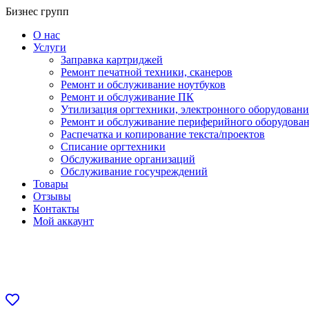
Перейти
Бизнес групп
к
О нас
содержанию
Услуги
Заправка картриджей
Ремонт печатной техники, сканеров
Ремонт и обслуживание ноутбуков
Ремонт и обслуживание ПК
Утилизация оргтехники, электронного оборудовани
Ремонт и обслуживание периферийного оборудова
Распечатка и копирование текста/проектов
Списание оргтехники
Обслуживание организаций
Обслуживание госучреждений
Товары
Отзывы
Контакты
Мой аккаунт