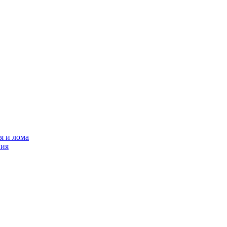
я и лома
ния