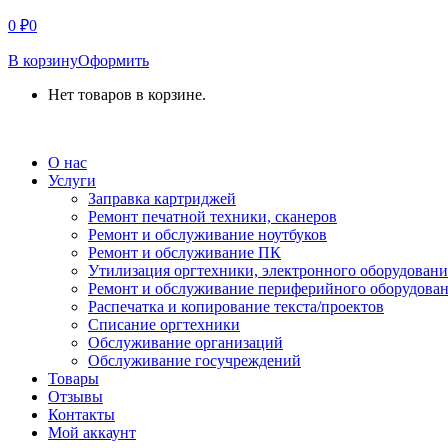
0
₽
0
В корзину
Оформить
Нет товаров в корзине.
СВЯЗАТЬСЯ С НАМИ
О нас
Услуги
Заправка картриджей
Ремонт печатной техники, сканеров
Ремонт и обслуживание ноутбуков
Ремонт и обслуживание ПК
Утилизация оргтехники, электронного оборудовани
Ремонт и обслуживание периферийного оборудова
Распечатка и копирование текста/проектов
Списание оргтехники
Обслуживание организаций
Обслуживание госучреждений
Товары
Отзывы
Контакты
Мой аккаунт