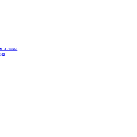
я и лома
ния