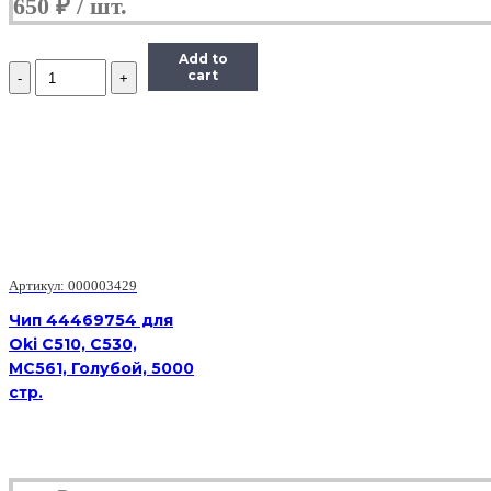
650
₽
Add to
Количество
cart
Чип
Hi-
Black
к
картриджу
HP
CLJ
CP5225
(CE742A),
Y,
7,3K
Артикул: 000003429
Чип 44469754 для
Oki C510, C530,
MC561, Голубой, 5000
стр.