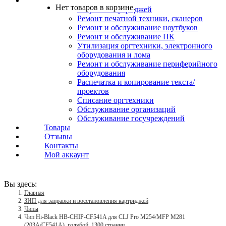
Услуги
Нет товаров в корзине.
Заправка картриджей
Ремонт печатной техники, сканеров
Ремонт и обслуживание ноутбуков
Ремонт и обслуживание ПК
Утилизация оргтехники, электронного
оборудования и лома
Ремонт и обслуживание периферийного
оборудования
Распечатка и копирование текста/
проектов
Списание оргтехники
Обслуживание организаций
Обслуживание госучреждений
Товары
Отзывы
Контакты
Мой аккаунт
Вы здесь:
Главная
ЗИП для заправки и восстановления картриджей
Чипы
Чип Hi-Black HB-CHIP-CF541A для CLJ Pro M254/MFP M281
(203A/CF541A), голубой, 1300 страниц