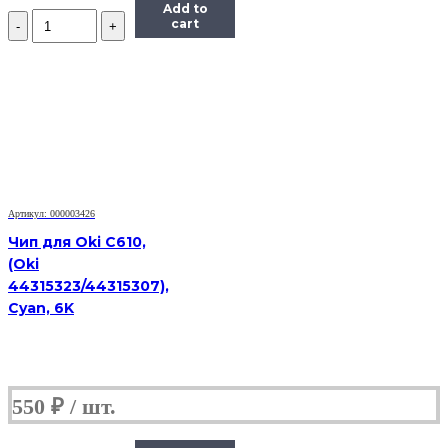
Add to
Количество
cart
Чип
Hi-
Black
HB-
CHIP-
CF541A
для
CLJ
Pro
M254/MFP
M281
Артикул: 000003426
(203A/CF541A),
Чип для Oki C610,
голубой,
(Oki
1300
44315323/44315307),
страниц
Cyan, 6K
550
₽