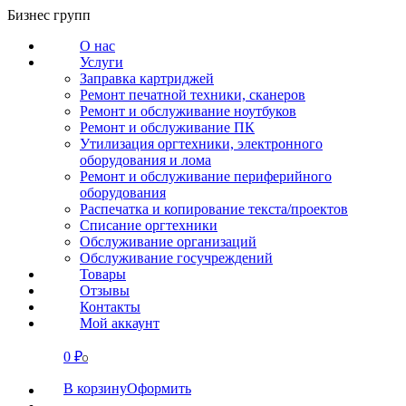
Перейти
Бизнес групп
к
О нас
содержанию
Услуги
Заправка картриджей
Ремонт печатной техники, сканеров
Ремонт и обслуживание ноутбуков
Ремонт и обслуживание ПК
Утилизация оргтехники, электронного
оборудования и лома
Ремонт и обслуживание периферийного
оборудования
Распечатка и копирование текста/проектов
Списание оргтехники
Обслуживание организаций
Обслуживание госучреждений
Товары
Отзывы
Контакты
Мой аккаунт
0
₽
СВЯЗАТЬСЯ
0
В корзину
Оформить
О нас