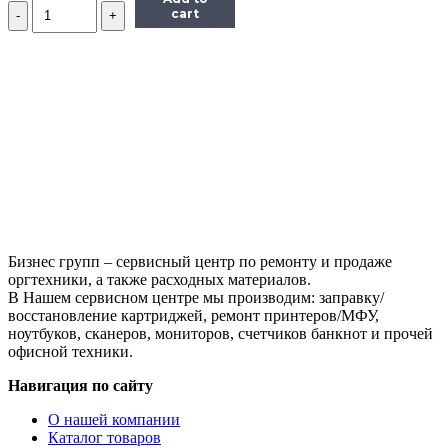
Количество
cart
Чип
Hi-
Black
HB-
CHIP-
CF541A
для
CLJ
Pro
M254/MFP
M281
(203A/CF541A),
голубой,
1300
Бизнес групп – сервисный центр по ремонту и продаже
страниц
оргтехники, а также расходных материалов.
В Нашем сервисном центре мы производим: заправку/
восстановление картриджей, ремонт принтеров/МФУ,
ноутбуков, сканеров, мониторов, счетчиков банкнот и прочей
офисной техники.
Навигация по сайту
О нашей компании
Каталог товаров