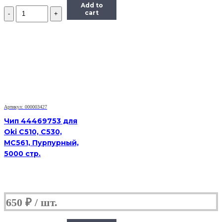
Add to
Количество
cart
Чип
Hi-
Black
HB-
CHIP-
CF541A
для
CLJ
Pro
M254/MFP
M281
Артикул: 000003427
(203A/CF541A),
Чип 44469753 для
голубой,
Oki C510, C530,
1300
MC561, Пурпурный,
страниц
5000 стр.
650
₽