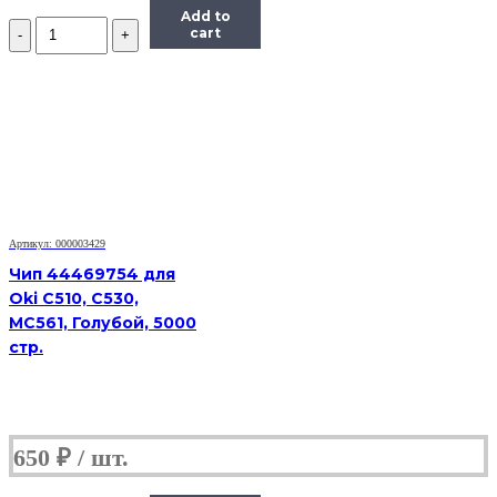
Add to
Количество
cart
Чип
Hi-
Black
HB-
CHIP-
CF541A
для
CLJ
Pro
M254/MFP
M281
Артикул: 000003429
(203A/CF541A),
Чип 44469754 для
голубой,
Oki C510, C530,
1300
MC561, Голубой, 5000
страниц
стр.
650
₽