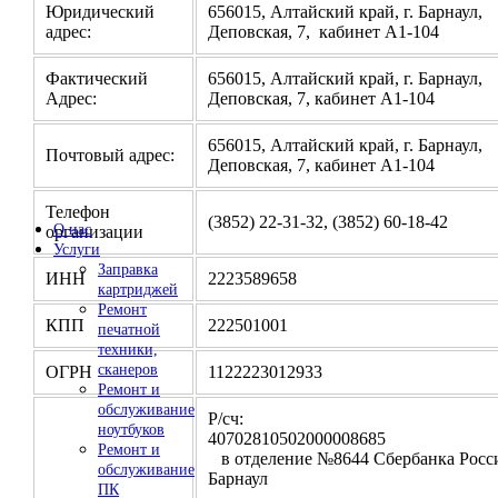
Юридический
656015, Алтайский край, г. Барнаул,
адрес:
Деповская, 7, кабинет А1-104
Фактический
656015, Алтайский край, г. Барнаул,
Адрес:
Деповская, 7, кабинет А1-104
656015, Алтайский край, г. Барнаул,
Почтовый адрес:
Деповская, 7, кабинет А1-104
Телефон
(3852) 22-31-32, (3852) 60-18-42
О нас
организации
Услуги
Заправка
ИНН
2223589658
картриджей
Ремонт
КПП
222501001
печатной
техники,
сканеров
ОГРН
1122223012933
Ремонт и
обслуживание
Р/сч:
ноутбуков
4070281050200000
Ремонт и
в отделение №8644 Сбербанка Росси
обслуживание
Барнаул
ПК