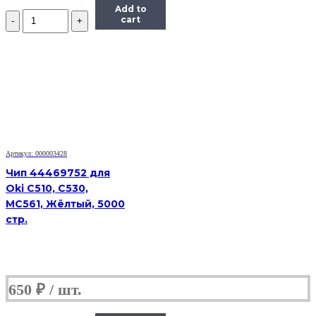
Add to
Количество
cart
Чип
Hi-
Black
HB-
CHIP-
CF541A
для
CLJ
Pro
M254/MFP
M281
Артикул: 000003428
(203A/CF541A),
Чип 44469752 для
голубой,
Oki C510, C530,
1300
MC561, Жёлтый, 5000
страниц
стр.
650
₽