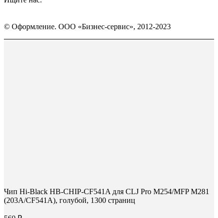
Страница
Страница
Страница
Вконтакте
WhatsApp
Telegram
© Оформление. ООО «Бизнес-сервис», 2012-2023
открывается
открывается
открывается
в
в
в
Вверх
новом
новом
новом
окне
окне
окне
Чип Hi-Black HB-CHIP-CF541A для CLJ Pro M254/MFP M281
(203A/CF541A), голубой, 1300 страниц