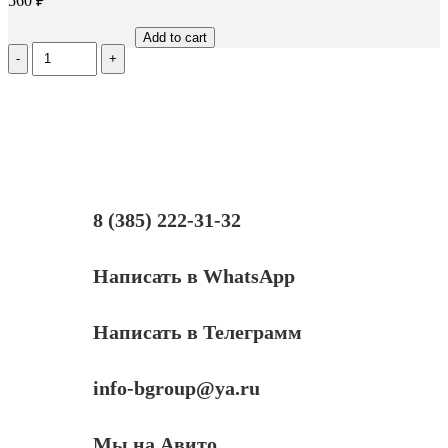
560
₽
Add to cart
Количество
Чип
Hi-
Black
HB-
CHIP-
CF541A
для
CLJ
Pro
8 (385) 222-31-32
M254/MFP
M281
(203A/CF541A),
Написать в WhatsApp
голубой,
1300
страниц
Написать в Телеграмм
info-bgroup@ya.ru
Мы на Авито