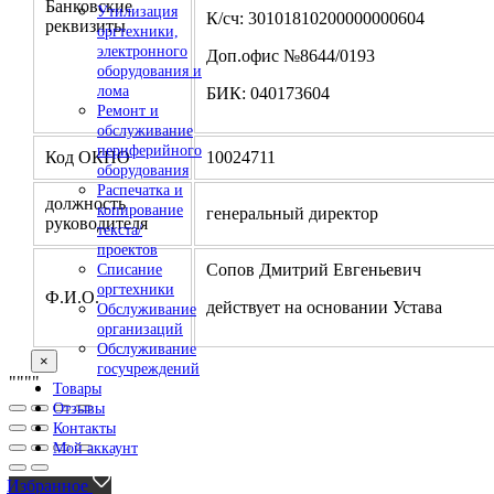
Банковские
Утилизация
К/сч: 30101810200000000604
реквизиты
оргтехники,
электронного
Доп.офис №8644/0193
оборудования и
лома
БИК: 040173604
Ремонт и
обслуживание
периферийного
Код ОКПО
10024711
оборудования
Распечатка и
должность
копирование
генеральный директор
руководителя
текста/
проектов
Сопов Дмитрий Евгеньевич
Списание
оргтехники
Ф.И.О.
действует на основании Устава
Обслуживание
организаций
Обслуживание
×
госучреждений
"
""
"
Товары
Отзывы
Контакты
Мой аккаунт