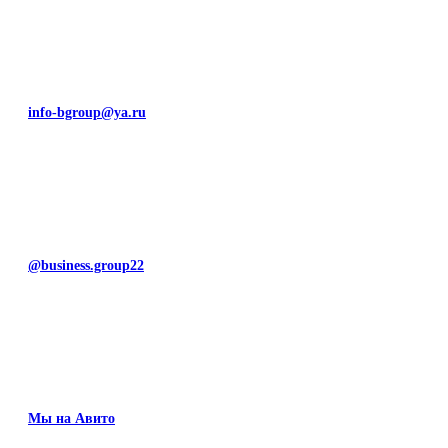
info-bgroup@ya.ru
@business.group22
Мы на Авито