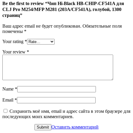
для
Be the first to review “Чип Hi-Black HB-CHIP-CF541A для
CLJ
CLJ Pro M254/MFP M281 (203A/CF541A), голубой, 1300
Pro
страниц”
M254/MFP
M281
Ваш адрес email не будет опубликован.
Обязательные поля
(203A/CF541A),
помечены
*
голубой,
1300
Your rating
*
страниц
Your review
*
Name
*
Email
*
Сохранить моё имя, email и адрес сайта в этом браузере для
последующих моих комментариев.
Оставить комментарий