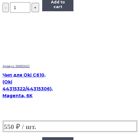
Add to
Количество
cart
Чип
Hi-
Black
HB-
CHIP-
CF541A
для
CLJ
Pro
M254/MFP
M281
Артикул: 000003425
(203A/CF541A),
Чип для Oki C610,
голубой,
(Oki
1300
44315322/44315306),
страниц
Magenta, 6K
550
₽