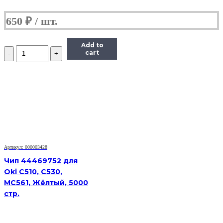
650
₽
Add to
Количество
cart
Чип
Hi-
Black
HB-
CHIP-
408281
для
Ricoh
Aficio
SP
330DNw/SP330SN/SP330SFN
Артикул: 000003428
(SP330H/408281),
Чип 44469752 для
черный,
Oki C510, C530,
7000
MC561, Жёлтый, 5000
страниц
стр.