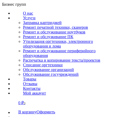
Перейти
Бизнес групп
к
О нас
содержанию
Услуги
Заправка картриджей
Ремонт печатной техники, сканеров
Ремонт и обслуживание ноутбуков
Ремонт и обслуживание ПК
Утилизация оргтехники, электронного
оборудования и лома
Ремонт и обслуживание периферийного
оборудования
Распечатка и копирование текста/проектов
Списание оргтехники
Обслуживание организаций
Обслуживание госучреждений
Товары
Отзывы
Контакты
Мой аккаунт
0
₽
СВЯЗАТЬСЯ
0
В корзину
Оформить
О нас