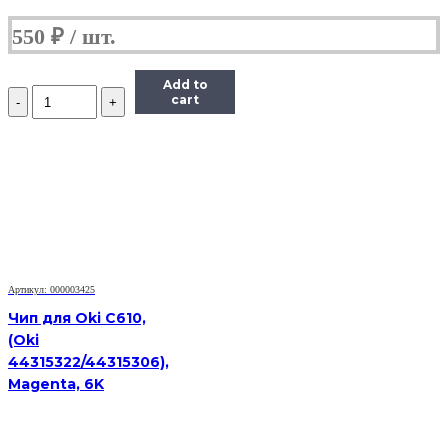
550
₽
Add to
Количество
cart
Чип
Hi-
Black
HB-
CHIP-
408281
для
Ricoh
Aficio
SP
330DNw/SP330SN/SP330SFN
Артикул: 000003425
(SP330H/408281),
Чип для Oki C610,
черный,
(Oki
7000
44315322/44315306),
страниц
Magenta, 6K