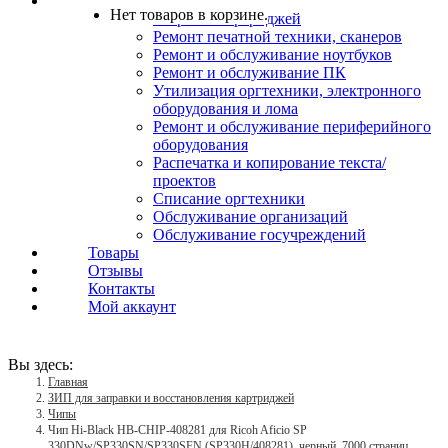
Услуги
Нет товаров в корзине.
Заправка картриджей
Ремонт печатной техники, сканеров
Ремонт и обслуживание ноутбуков
Ремонт и обслуживание ПК
Утилизация оргтехники, электронного
оборудования и лома
Ремонт и обслуживание периферийного
оборудования
Распечатка и копирование текста/
проектов
Списание оргтехники
Обслуживание организаций
Обслуживание госучреждений
Товары
Отзывы
Контакты
Мой аккаунт
Вы здесь:
Главная
ЗИП для заправки и восстановления картриджей
Чипы
Чип Hi-Black HB-CHIP-408281 для Ricoh Aficio SP
330DNw/SP330SN/SP330SFN (SP330H/408281), черный, 7000 страниц