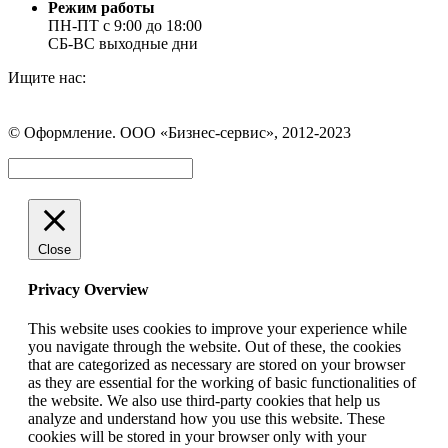
Режим работы
ПН-ПТ с 9:00 до 18:00
СБ-ВС выходные дни
Ищите нас:
Страница
Страница
Страница
Вконтакте
WhatsApp
Telegram
© Оформление. ООО «Бизнес-сервис», 2012-2023
открывается
открывается
открывается
в
в
в
Вверх
новом
новом
новом
окне
окне
окне
Close
Privacy Overview
This website uses cookies to improve your experience while
you navigate through the website. Out of these, the cookies
that are categorized as necessary are stored on your browser
as they are essential for the working of basic functionalities of
the website. We also use third-party cookies that help us
analyze and understand how you use this website. These
cookies will be stored in your browser only with your