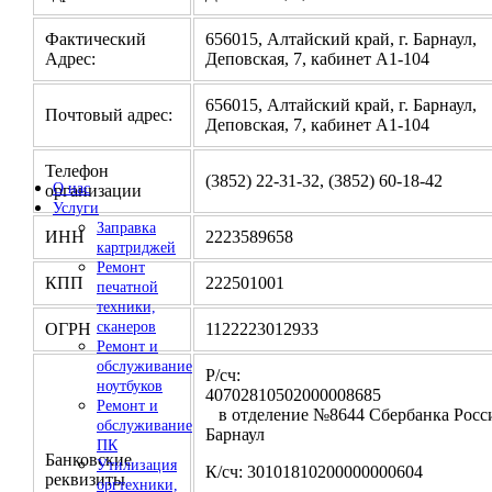
Фактический
656015, Алтайский край, г. Барнаул,
Адрес:
Деповская, 7, кабинет А1-104
656015, Алтайский край, г. Барнаул,
Почтовый адрес:
Деповская, 7, кабинет А1-104
Телефон
(3852) 22-31-32, (3852) 60-18-42
О нас
организации
Услуги
Заправка
ИНН
2223589658
картриджей
Ремонт
КПП
222501001
печатной
техники,
сканеров
ОГРН
1122223012933
Ремонт и
обслуживание
Р/сч:
ноутбуков
4070281050200000
Ремонт и
в отделение №8644 Сбербанка Росси
обслуживание
Барнаул
ПК
Банковские
Утилизация
К/сч: 30101810200000000604
реквизиты
оргтехники,