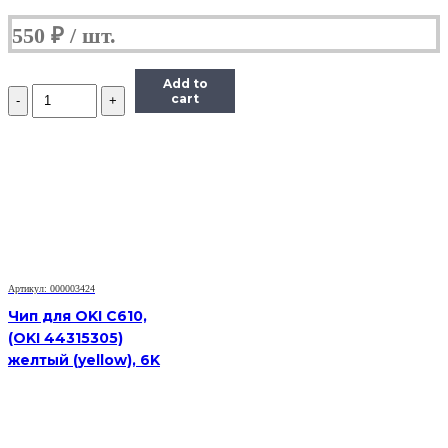
550
₽
Add to
Количество
cart
Чип
Hi-
Black
HB-
CHIP-
408281
для
Ricoh
Aficio
SP
330DNw/SP330SN/SP330SFN
Артикул: 000003424
(SP330H/408281),
Чип для OKI C610,
черный,
(OKI 44315305)
7000
желтый (yellow), 6K
страниц