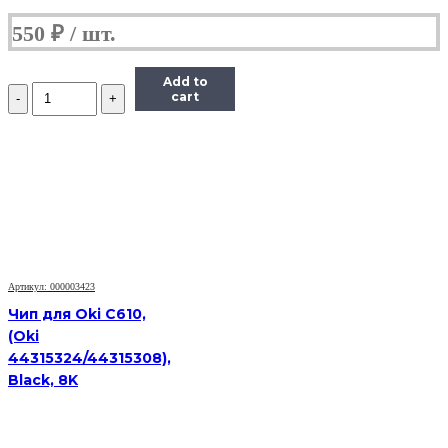
550
₽
Add to
Количество
cart
Чип
Hi-
Black
HB-
CHIP-
408281
для
Ricoh
Aficio
SP
330DNw/SP330SN/SP330SFN
Артикул: 000003423
(SP330H/408281),
Чип для Oki C610,
черный,
(Oki
7000
44315324/44315308),
страниц
Black, 8K