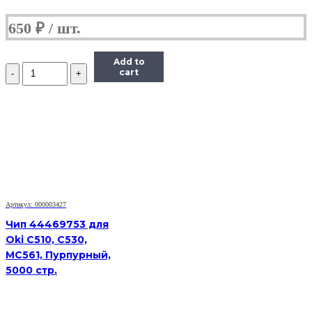
650
₽
Add to
Количество
cart
Чип
Hi-
Black
HB-
CHIP-
408281
для
Ricoh
Aficio
SP
330DNw/SP330SN/SP330SFN
Артикул: 000003427
(SP330H/408281),
Чип 44469753 для
черный,
Oki C510, C530,
7000
MC561, Пурпурный,
страниц
5000 стр.