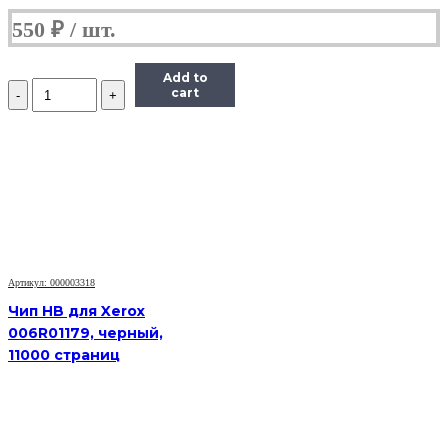
550
₽
Add to
Количество
cart
Чип
Hi-
Black
HB-
CHIP-
408281
для
Ricoh
Aficio
SP
330DNw/SP330SN/SP330SFN
Артикул: 000003318
(SP330H/408281),
Чип HB для Xerox
черный,
006R01179, черный,
7000
11000 страниц
страниц