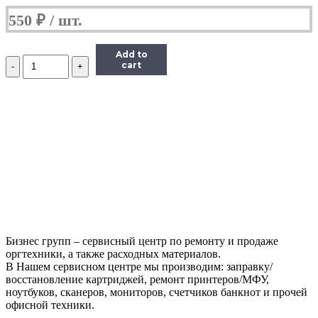
550
₽
Add to
Количество
cart
Чип
Hi-
Black
HB-
CHIP-
408281
для
Ricoh
Aficio
SP
330DNw/SP330SN/SP330SFN
(SP330H/408281),
черный,
7000
Бизнес групп – сервисный центр по ремонту и продаже
страниц
оргтехники, а также расходных материалов.
В Нашем сервисном центре мы производим: заправку/
восстановление картриджей, ремонт принтеров/МФУ,
ноутбуков, сканеров, мониторов, счетчиков банкнот и прочей
офисной техники.