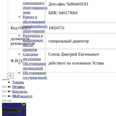
электронного
Доп.офис №8644/0193
оборудования и
лома
БИК: 040173604
Ремонт и
обслуживание
периферийного
Код ОКПО
10024711
оборудования
Распечатка и
должность
копирование
генеральный директор
руководителя
текста/
проектов
Сопов Дмитрий Евгеньевич
Списание
оргтехники
Ф.И.О.
действует на основании Устава
Обслуживание
организаций
Обслуживание
×
госучреждений
"
""
"
Товары
Отзывы
Контакты
Мой аккаунт