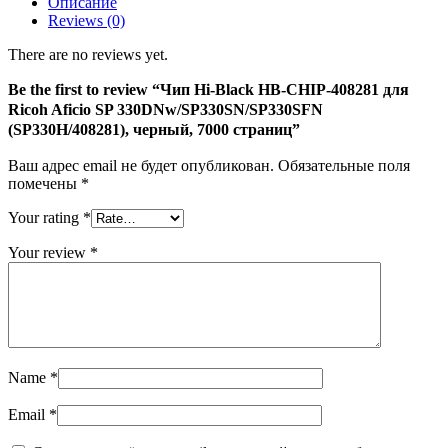
Описание
Black
Reviews (0)
HB-
CHIP-
There are no reviews yet.
408281
для
Be the first to review “Чип Hi-Black HB-CHIP-408281 для
Ricoh
Ricoh Aficio SP 330DNw/SP330SN/SP330SFN
Aficio
(SP330H/408281), черный, 7000 страниц”
SP
330DNw/SP330SN/SP330SFN
Ваш адрес email не будет опубликован.
Обязательные поля
(SP330H/408281),
помечены
*
черный,
7000
Your rating
*
страниц
Your review
*
Name
*
Email
*