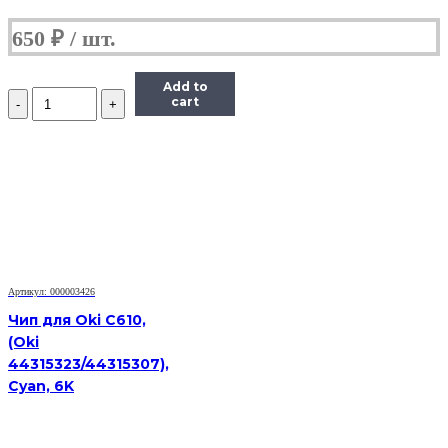
650
₽
Add to
Количество
cart
Чип
Hi-
Black
HB-
CHIP-
408281
для
Ricoh
Aficio
SP
330DNw/SP330SN/SP330SFN
Артикул: 000003426
(SP330H/408281),
Чип для Oki C610,
черный,
(Oki
7000
44315323/44315307),
страниц
Cyan, 6K