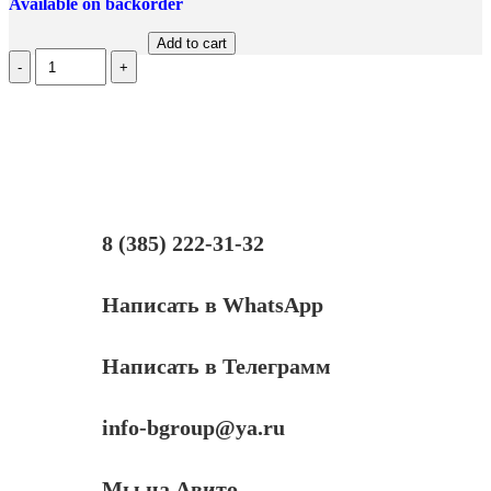
Available on backorder
Add to cart
Количество
Чип
Hi-
Black
HB-
CHIP-
408281
для
Ricoh
Aficio
8 (385) 222-31-32
SP
330DNw/SP330SN/SP330SFN
(SP330H/408281),
Написать в WhatsApp
черный,
7000
страниц
Написать в Телеграмм
info-bgroup@ya.ru
Мы на Авито