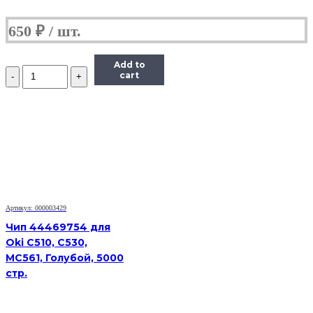
650
₽
Add to
Количество
cart
Чип
Hi-
Black
HB-
CHIP-
408281
для
Ricoh
Aficio
SP
330DNw/SP330SN/SP330SFN
Артикул: 000003429
(SP330H/408281),
Чип 44469754 для
черный,
Oki C510, C530,
7000
MC561, Голубой, 5000
страниц
стр.