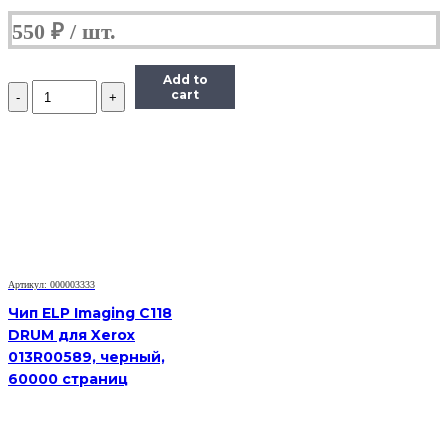
550
₽
Add to
Количество
cart
Чип
Hi-
Black
HB-
CHIP-
408281
для
Ricoh
Aficio
SP
330DNw/SP330SN/SP330SFN
Артикул: 000003333
(SP330H/408281),
Чип ELP Imaging C118
черный,
DRUM для Xerox
7000
013R00589, черный,
страниц
60000 страниц