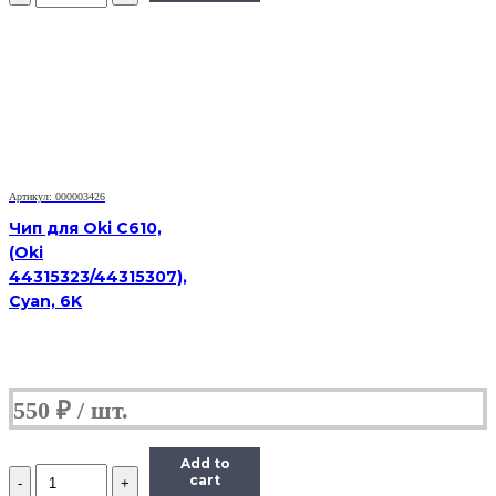
HB
MLT-
D103L
для
Samsung
MLT-
D103L,
черный,
2500
страниц
Артикул: 000003426
Чип для Oki C610,
(Oki
44315323/44315307),
Cyan, 6K
550
₽
Add to
Количество
cart
Чип