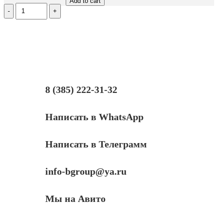
Add to cart
Количество
Чип
HB
MLT-
D103L
для
Samsung
MLT-
D103L,
черный,
8 (385) 222-31-32
2500
страниц
Написать в WhatsApp
Написать в Телеграмм
info-bgroup@ya.ru
Мы на Авито