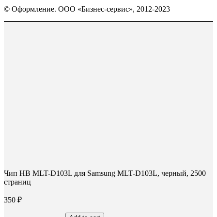
Вконтакте
WhatsApp
Telegram
© Оформление. ООО «Бизнес-сервис», 2012-2023
открывается
открывается
открывается
в
в
в
Вверх
новом
новом
новом
окне
окне
окне
Чип HB MLT-D103L для Samsung MLT-D103L, черный, 2500
страниц
350
₽