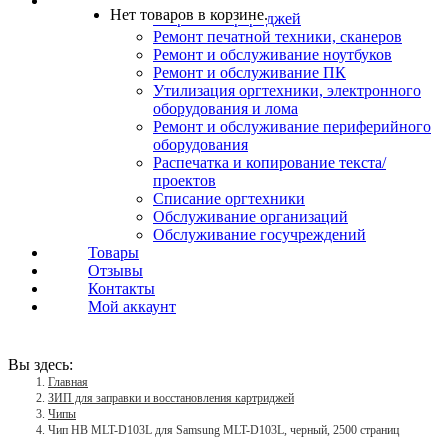
Услуги
Нет товаров в корзине.
Заправка картриджей
Ремонт печатной техники, сканеров
Ремонт и обслуживание ноутбуков
Ремонт и обслуживание ПК
Утилизация оргтехники, электронного
оборудования и лома
Ремонт и обслуживание периферийного
оборудования
Распечатка и копирование текста/
проектов
Списание оргтехники
Обслуживание организаций
Обслуживание госучреждений
Товары
Отзывы
Контакты
Мой аккаунт
Вы здесь:
Главная
ЗИП для заправки и восстановления картриджей
Чипы
Чип HB MLT-D103L для Samsung MLT-D103L, черный, 2500 страниц