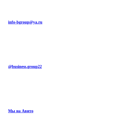
info-bgroup@ya.ru
@business.group22
Мы на Авито