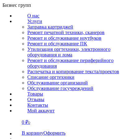
Перейти
Бизнес групп
к
О нас
содержанию
Услуги
Заправка картриджей
Ремонт печатной техники, сканеров
Ремонт и обслуживание ноутбуков
Ремонт и обслуживание ПК
Утилизация оргтехники, электронного
оборудования и лома
Ремонт и обслуживание периферийного
оборудования
Распечатка и копирование текста/проектов
Списание оргтехники
Обслуживание организаций
Обслуживание госучреждений
Товары
Отзывы
Контакты
Мой аккаунт
0
₽
СВЯЗАТЬСЯ
0
В корзину
Оформить
О нас