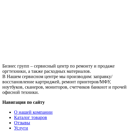
HB
MLT-
D103L
для
Samsung
MLT-
D103L,
черный,
2500
страниц
Бизнес групп – сервисный центр по ремонту и продаже
оргтехники, а также расходных материалов.
В Нашем сервисном центре мы производим: заправку/
восстановление картриджей, ремонт принтеров/МФУ,
ноутбуков, сканеров, мониторов, счетчиков банкнот и прочей
офисной техники.
Навигация по сайту
О нашей компании
Каталог товаров
Отзывы
Услуги