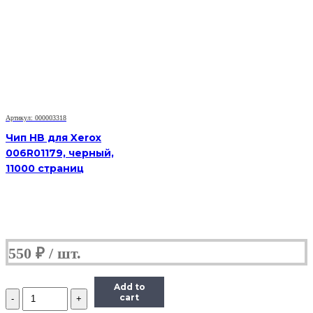
HB
MLT-
D103L
для
Samsung
MLT-
D103L,
черный,
2500
страниц
Артикул: 000003318
Чип HB для Xerox
006R01179, черный,
11000 страниц
550
₽
Add to
Количество
cart
Чип