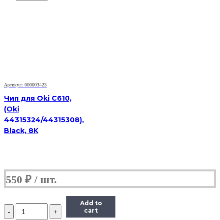
HB
MLT-
D103L
для
Samsung
MLT-
D103L,
черный,
2500
страниц
Артикул: 000003423
Чип для Oki C610,
(Oki
44315324/44315308),
Black, 8K
550
₽
Add to
Количество
cart
Чип