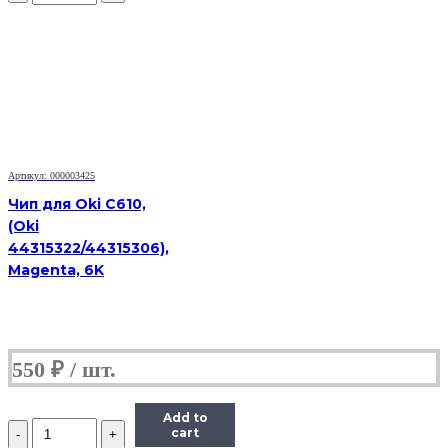
HB
MLT-
D103L
для
Samsung
MLT-
D103L,
черный,
2500
страниц
Артикул: 000003425
Чип для Oki C610,
(Oki
44315322/44315306),
Magenta, 6K
550
₽
Add to
Количество
cart
Чип