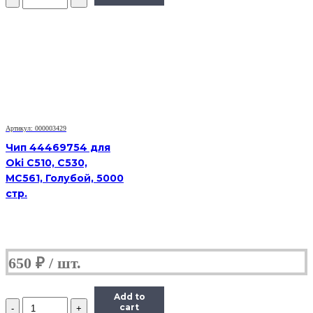
Чип
HB
MLT-
D103L
для
Samsung
MLT-
D103L,
черный,
2500
страниц
Артикул: 000003429
Чип 44469754 для
Oki C510, C530,
MC561, Голубой, 5000
стр.
650
₽
Add to
Количество
cart