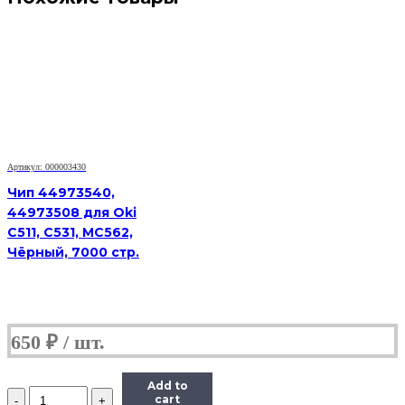
Артикул: 000003430
Чип 44973540,
44973508 для Oki
C511, C531, MC562,
Чёрный, 7000 стр.
650
₽
Add to
Количество
cart