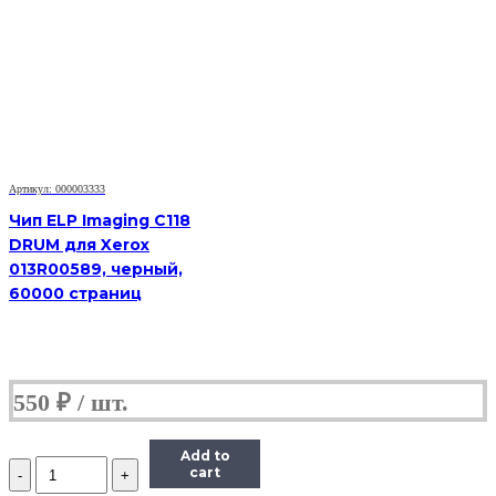
HB
MLT-
D103L
для
Samsung
MLT-
D103L,
черный,
2500
страниц
Артикул: 000003333
Чип ELP Imaging C118
DRUM для Xerox
013R00589, черный,
60000 страниц
550
₽
Add to
Количество
cart
Чип