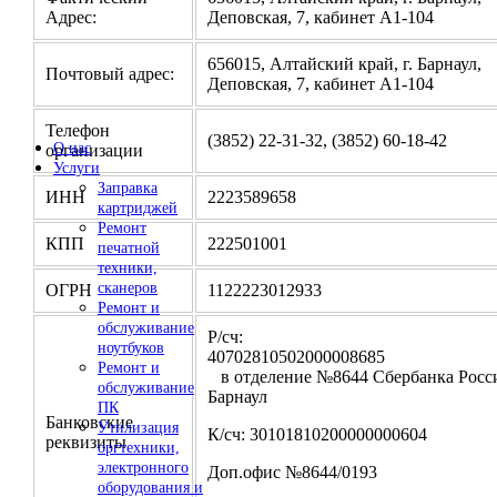
Адрес:
Деповская, 7, кабинет А1-104
656015, Алтайский край, г. Барнаул,
Почтовый адрес:
Деповская, 7, кабинет А1-104
Телефон
(3852) 22-31-32, (3852) 60-18-42
О нас
организации
Услуги
Заправка
ИНН
2223589658
картриджей
Ремонт
КПП
222501001
печатной
техники,
сканеров
ОГРН
1122223012933
Ремонт и
обслуживание
Р/сч:
ноутбуков
4070281050200000
Ремонт и
в отделение №8644 Сбербанка Росси
обслуживание
Барнаул
ПК
Банковские
Утилизация
К/сч: 30101810200000000604
реквизиты
оргтехники,
электронного
Доп.офис №8644/0193
оборудования и