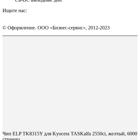
Ищите нас:
Страница
Страница
Страница
Вконтакте
WhatsApp
Telegram
© Оформление. ООО «Бизнес-сервис», 2012-2023
открывается
открывается
открывается
в
в
в
Вверх
новом
новом
новом
окне
окне
окне
Чип ELP TK8315Y для Kyocera TASKalfa 2550ci, желтый, 6000
страниц