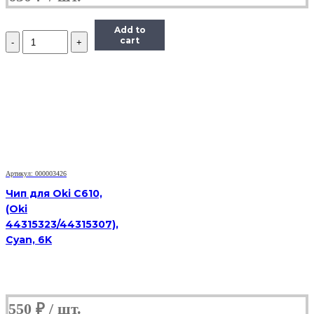
Add to
Количество
cart
Чип
ELP
TK8315Y
для
Kyocera
TASKalfa
2550ci,
желтый,
6000
страниц
Артикул: 000003426
Чип для Oki C610,
(Oki
44315323/44315307),
Cyan, 6K
550
₽