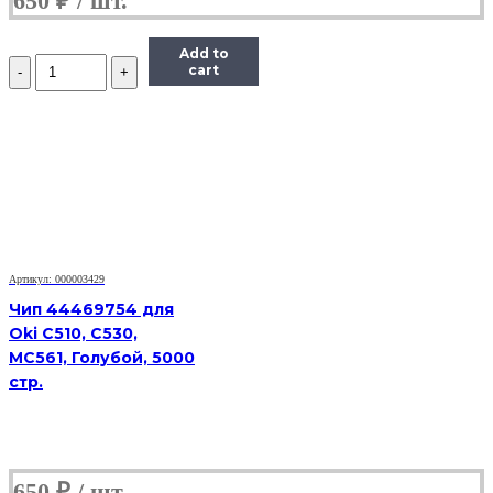
650
₽
Add to
Количество
cart
Чип
ELP
TK8315Y
для
Kyocera
TASKalfa
2550ci,
желтый,
6000
страниц
Артикул: 000003429
Чип 44469754 для
Oki C510, C530,
MC561, Голубой, 5000
стр.
650
₽