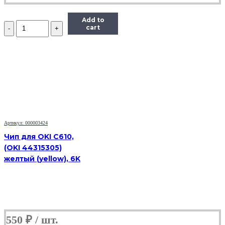
Add to
Количество
cart
Чип
ELP
TK8315Y
для
Kyocera
TASKalfa
2550ci,
желтый,
6000
страниц
Артикул: 000003424
Чип для OKI C610,
(OKI 44315305)
желтый (yellow), 6K
550
₽