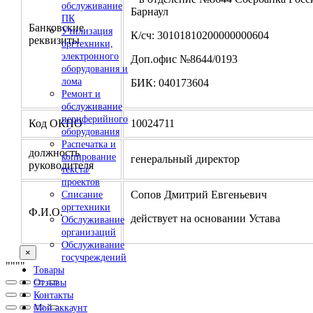
обслуживание
Барнаул
ПК
Банковские
Утилизация
К/сч: 30101810200000000604
реквизиты
оргтехники,
электронного
Доп.офис №8644/0193
оборудования и
лома
БИК: 040173604
Ремонт и
обслуживание
периферийного
Код ОКПО
10024711
оборудования
Распечатка и
должность
копирование
генеральный директор
руководителя
текста/
проектов
Сопов Дмитрий Евгеньевич
Списание
оргтехники
Ф.И.О.
действует на основании Устава
Обслуживание
организаций
Обслуживание
×
госучреждений
"
""
"
Товары
Отзывы
Контакты
Мой аккаунт