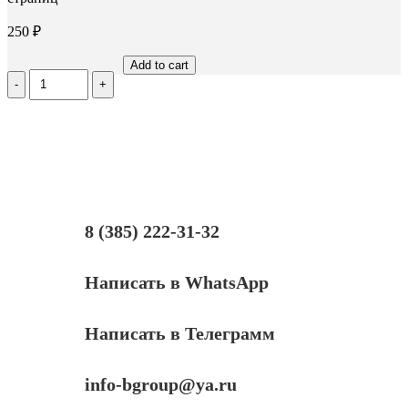
250
₽
Add to cart
Количество
Чип
ELP
TK8315Y
для
Kyocera
TASKalfa
2550ci,
желтый,
6000
8 (385) 222-31-32
страниц
Написать в WhatsApp
Написать в Телеграмм
info-bgroup@ya.ru