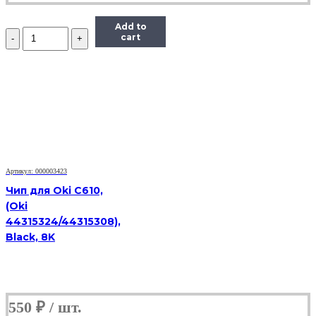
Add to
Количество
cart
Чип
ELP
TK8315Y
для
Kyocera
TASKalfa
2550ci,
желтый,
6000
страниц
Артикул: 000003423
Чип для Oki C610,
(Oki
44315324/44315308),
Black, 8K
550
₽