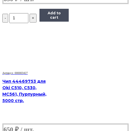
Add to
Количество
cart
Чип
ELP
TK8315Y
для
Kyocera
TASKalfa
2550ci,
желтый,
6000
страниц
Артикул: 000003427
Чип 44469753 для
Oki C510, C530,
MC561, Пурпурный,
5000 стр.
650
₽