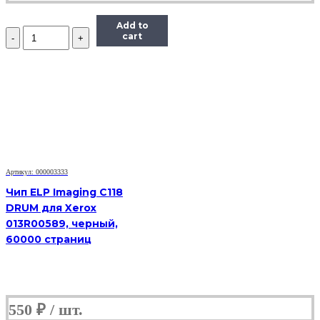
Add to
Количество
cart
Чип
ELP
TK8315Y
для
Kyocera
TASKalfa
2550ci,
желтый,
6000
страниц
Артикул: 000003333
Чип ELP Imaging C118
DRUM для Xerox
013R00589, черный,
60000 страниц
550
₽