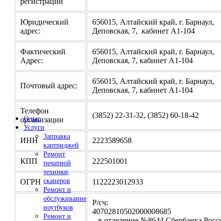
регистрации
Юридический
656015, Алтайский край, г. Барнаул,
адрес:
Деповская, 7, кабинет А1-104
Фактический
656015, Алтайский край, г. Барнаул,
Адрес:
Деповская, 7, кабинет А1-104
656015, Алтайский край, г. Барнаул,
Почтовый адрес:
Деповская, 7, кабинет А1-104
Телефон
(3852) 22-31-32, (3852) 60-18-42
О нас
организации
Услуги
Заправка
ИНН
2223589658
картриджей
Ремонт
КПП
222501001
печатной
техники,
сканеров
ОГРН
1122223012933
Ремонт и
обслуживание
Р/сч:
ноутбуков
4070281050200000
Ремонт и
в отделение №8644 Сбербанка Росси