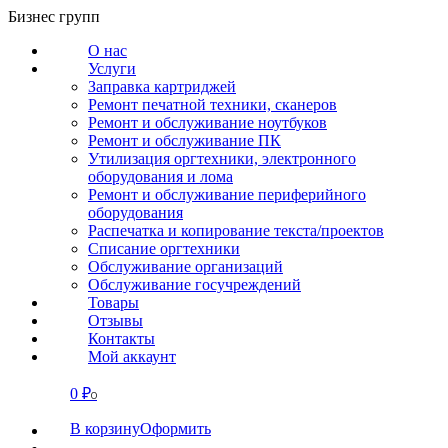
Перейти
Бизнес групп
к
О нас
содержанию
Услуги
Заправка картриджей
Ремонт печатной техники, сканеров
Ремонт и обслуживание ноутбуков
Ремонт и обслуживание ПК
Утилизация оргтехники, электронного
оборудования и лома
Ремонт и обслуживание периферийного
оборудования
Распечатка и копирование текста/проектов
Списание оргтехники
Обслуживание организаций
Обслуживание госучреждений
Товары
Отзывы
Контакты
Мой аккаунт
0
₽
СВЯЗАТЬСЯ
0
В корзину
Оформить
О нас