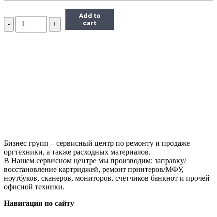
Add to
Количество
cart
Чип
ELP
TK8315Y
для
Kyocera
TASKalfa
2550ci,
желтый,
6000
страниц
Бизнес групп – сервисный центр по ремонту и продаже
оргтехники, а также расходных материалов.
В Нашем сервисном центре мы производим: заправку/
восстановление картриджей, ремонт принтеров/МФУ,
ноутбуков, сканеров, мониторов, счетчиков банкнот и прочей
офисной техники.
Навигация по сайту