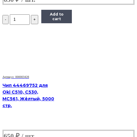
Add to
Количество
cart
Чип
ELP
TK8315Y
для
Kyocera
TASKalfa
2550ci,
желтый,
6000
страниц
Артикул: 000003428
Чип 44469752 для
Oki C510, C530,
MC561, Жёлтый, 5000
стр.
650
₽