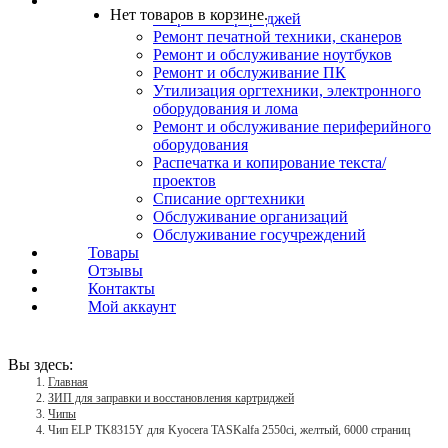
Услуги
Нет товаров в корзине.
Заправка картриджей
Ремонт печатной техники, сканеров
Ремонт и обслуживание ноутбуков
Ремонт и обслуживание ПК
Утилизация оргтехники, электронного
оборудования и лома
Ремонт и обслуживание периферийного
оборудования
Распечатка и копирование текста/
проектов
Списание оргтехники
Обслуживание организаций
Обслуживание госучреждений
Товары
Отзывы
Контакты
Мой аккаунт
Вы здесь:
Главная
ЗИП для заправки и восстановления картриджей
Чипы
Чип ELP TK8315Y для Kyocera TASKalfa 2550ci, желтый, 6000 страниц