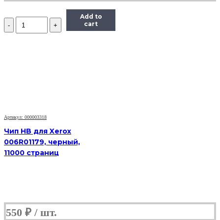
Add to
Количество
cart
Чип
ELP
TK8315Y
для
Kyocera
TASKalfa
2550ci,
желтый,
6000
страниц
Артикул: 000003318
Чип HB для Xerox
006R01179, черный,
11000 страниц
550
₽