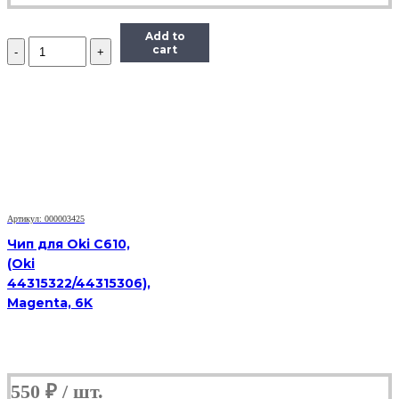
Add to
Количество
cart
Чип
ELP
TK8315Y
для
Kyocera
TASKalfa
2550ci,
желтый,
6000
страниц
Артикул: 000003425
Чип для Oki C610,
(Oki
44315322/44315306),
Magenta, 6K
550
₽