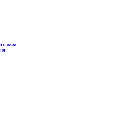
я и лома
ния