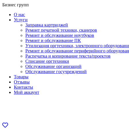
Перейти
Бизнес групп
к
О нас
содержанию
Услуги
Заправка картриджей
Ремонт печатной техники, сканеров
Ремонт и обслуживание ноутбуков
Ремонт и обслуживание ПК
Утилизация оргтехники, электронного оборудовани
Ремонт и обслуживание периферийного оборудова
Распечатка и копирование текста/проектов
Списание оргтехники
Обслуживание организаций
Обслуживание госучреждений
Товары
Отзывы
Контакты
Мой аккаунт