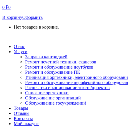
0
₽
0
В корзину
Оформить
Нет товаров в корзине.
СВЯЗАТЬСЯ С НАМИ
О нас
Услуги
Заправка картриджей
Ремонт печатной техники, сканеров
Ремонт и обслуживание ноутбуков
Ремонт и обслуживание ПК
Утилизация оргтехники, электронного оборудовани
Ремонт и обслуживание периферийного оборудова
Распечатка и копирование текста/проектов
Списание оргтехники
Обслуживание организаций
Обслуживание госучреждений
Товары
Отзывы
Контакты
Мой аккаунт