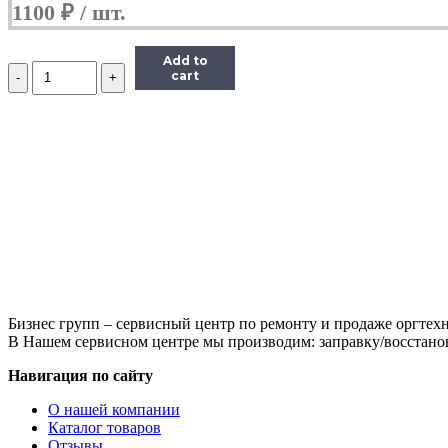
1100
₽
Add to
Количество
cart
CE538-
40006
Держатели
(шарниры)
крышки
сканера
(2шт
в
комплекте)
HP
LJ
M1536
Бизнес групп – сервисный центр по ремонту и продаже оргтехн
В Нашем сервисном центре мы производим: заправку/восстанов
Навигация по сайту
О нашей компании
Каталог товаров
Отзывы