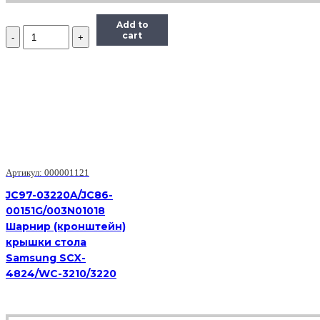
Add to
Количество
cart
CE538-
40006
Держатели
(шарниры)
крышки
сканера
(2шт
в
комплекте)
HP
LJ
Артикул: 000001121
M1536
JC97-03220A/JC86-
00151G/003N01018
Шарнир (кронштейн)
крышки стола
Samsung SCX-
4824/WC-3210/3220