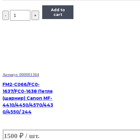
Add to
Количество
cart
CE538-
40006
Держатели
(шарниры)
крышки
сканера
(2шт
в
комплекте)
HP
LJ
Артикул: 000001364
M1536
FM2-C066/FC0-
1637/FC0-1638 Петля
(шарнир) Canon MF-
4410/4450/4570/443
0/4550/ 244
1500
₽