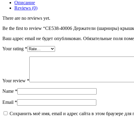
Описание
Держатели
Reviews (0)
(шарниры)
крышки
There are no reviews yet.
сканера
(2шт
Be the first to review “CE538-40006 Держатели (шарниры) крыш
в
комплекте)
Ваш адрес email не будет опубликован.
Обязательные поля пом
HP
LJ
Your rating
*
M1536
Your review
*
Name
*
Email
*
Сохранить моё имя, email и адрес сайта в этом браузере д