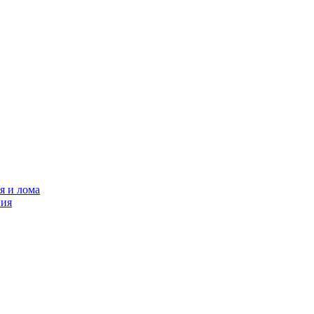
я и лома
ния