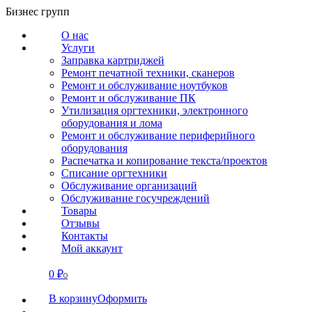
Перейти
Бизнес групп
к
О нас
содержанию
Услуги
Заправка картриджей
Ремонт печатной техники, сканеров
Ремонт и обслуживание ноутбуков
Ремонт и обслуживание ПК
Утилизация оргтехники, электронного
оборудования и лома
Ремонт и обслуживание периферийного
оборудования
Распечатка и копирование текста/проектов
Списание оргтехники
Обслуживание организаций
Обслуживание госучреждений
Товары
Отзывы
Контакты
Мой аккаунт
0
₽
СВЯЗАТЬСЯ
0
В корзину
Оформить
О нас