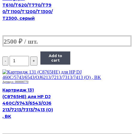
200/205/300/305
T610/T620/T770/T79
0/T1100/T1200/T1300/
T2300, серый
2500
₽
Add to
Количество
cart
2891C001
Картридж
струйный
Canon
Артикул: 000000770
PFI-
Картридж 131
320C,
голубой,
(С8765HE) для HP DJ
оригинальный,
460C/5743/6543/OJ6
объем
213/7213/7313/7413 (O)
300
, BK
мл
для
Canon
imagePROGRAF