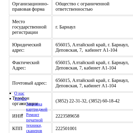
Организационно-
Общество с ограниченной
правовая форма
ответственностью
Место
государственной
г. Барнаул
регистрации
Юридический
656015, Алтайский край, г. Барнаул,
адрес:
Деповская, 7, кабинет А1-104
Фактический
656015, Алтайский край, г. Барнаул,
Адрес:
Деповская, 7, кабинет А1-104
656015, Алтайский край, г. Барнаул,
Почтовый адрес:
Деповская, 7, кабинет А1-104
О нас
Телефон
Услуги
(3852) 22-31-32, (3852) 60-18-42
организации
Заправка
картриджей
Ремонт
ИНН
2223589658
печатной
техники,
КПП
222501001
сканеров