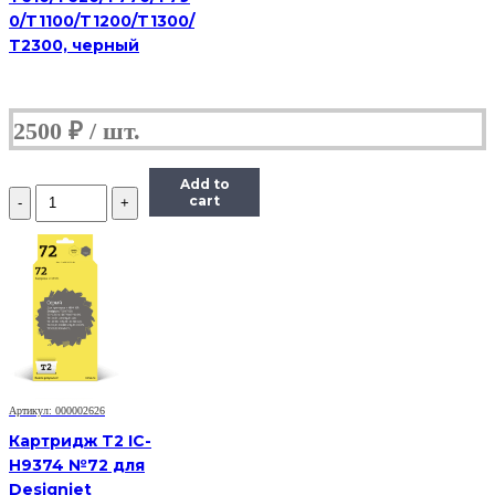
0/T1100/T1200/T1300/
T2300, черный
2500
₽
Add to
Количество
cart
2891C001
Картридж
струйный
Canon
PFI-
320C,
голубой,
оригинальный,
объем
300
мл
Артикул: 000002626
для
Картридж T2 IC-
Canon
H9374 №72 для
imagePROGRAF
Designjet
TM-