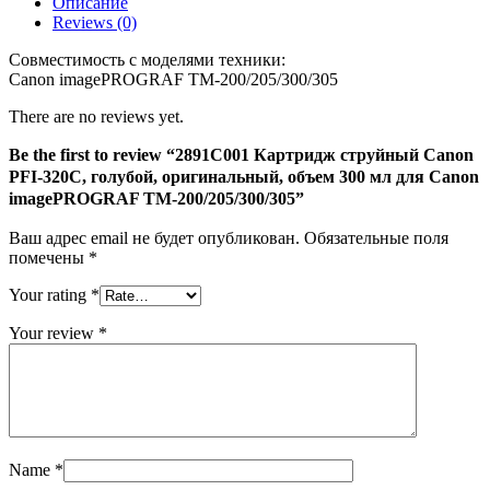
Описание
струйный
Reviews (0)
Canon
PFI-
Совместимость с моделями техники:
320C,
Canon imagePROGRAF TM-200/205/300/305
голубой,
оригинальный,
There are no reviews yet.
объем
300
Be the first to review “2891C001 Картридж струйный Canon
мл
PFI-320C, голубой, оригинальный, объем 300 мл для Canon
для
imagePROGRAF TM-200/205/300/305”
Canon
imagePROGRAF
Ваш адрес email не будет опубликован.
Обязательные поля
TM-
помечены
*
200/205/300/305
Your rating
*
Your review
*
Name
*