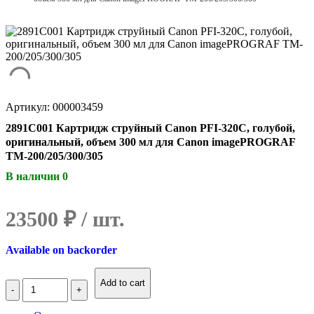
Артикул: 000003459
2891C001 Картридж струйный Canon PFI-320C, голубой,
оригинальный, объем 300 мл для Canon imagePROGRAF
TM-200/205/300/305
В наличии 0
23500
₽
Available on backorder
Количество
Add to cart
2891C001
Картридж