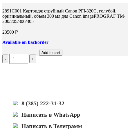
в
в
в
Вверх
новом
новом
новом
2891C001 Картридж струйный Canon PFI-320C, голубой,
окне
окне
окне
оригинальный, объем 300 мл для Canon imagePROGRAF TM-
200/205/300/305
23500
₽
Available on backorder
Add to cart
Количество
2891C001
Картридж
струйный
Canon
PFI-
320C,
голубой,
оригинальный,
8 (385) 222-31-32
объем
300
мл
Написать в WhatsApp
для
Canon
Написать в Телеграмм
imagePROGRAF