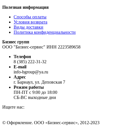
Полезная информация
Способы оплаты
Условия возврата
Виды доставки
Политика конфиденциальности
Бизнес групп
ООО "Бизнес-сервис" ИНН 2223589658
Телефон
8 (385) 222-31-32
E-mail
info-bgroup@ya.ru
Адрес
г. Барнаул, ул. Деповская 7
Режим работы
ПН-ПТ с 9:00 до 18:00
СБ-ВС выходные дни
Ищите нас:
Страница
Страница
Страница
Вконтакте
WhatsApp
Telegram
© Оформление. ООО «Бизнес-сервис», 2012-2023
открывается
открывается
открывается