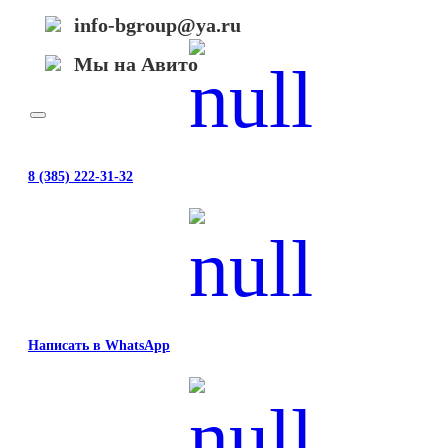
TM-
info-bgroup@ya.ru
200/205/300/305
Мы на Авито
8 (385) 222-31-32
Написать в WhatsApp