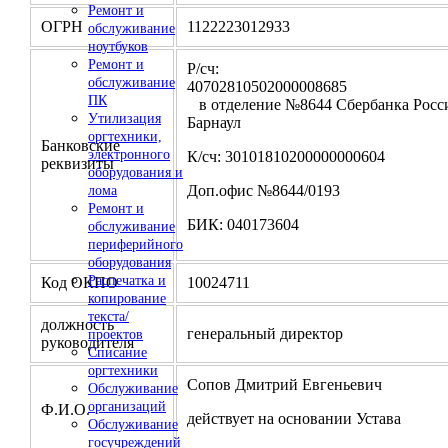
Ремонт и
ОГРН
1122223012933
обслуживание
ноутбуков
Ремонт и
Р/сч:
обслуживание
4070281050200000
ПК
в отделение №8644 Сбербанка Росси
Утилизация
Барнаул
оргтехники,
Банковские
электронного
К/сч: 30101810200000000604
реквизиты
оборудования и
Доп.офис №8644/0193
лома
Ремонт и
БИК: 040173604
обслуживание
периферийного
оборудования
Распечатка и
Код ОКПО
10024711
копирование
текста/
должность
генеральный директор
проектов
руководителя
Списание
оргтехники
Сопов Дмитрий Евгеньевич
Обслуживание
организаций
Ф.И.О.
действует на основании Устава
Обслуживание
госучреждений