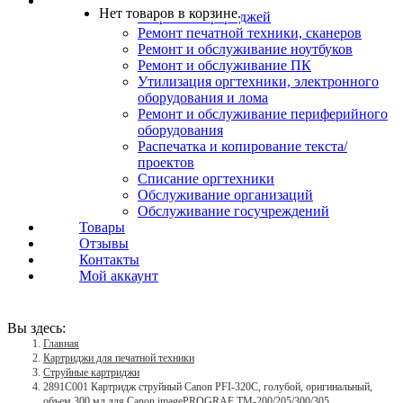
Услуги
Нет товаров в корзине.
Заправка картриджей
Ремонт печатной техники, сканеров
Ремонт и обслуживание ноутбуков
Ремонт и обслуживание ПК
Утилизация оргтехники, электронного
оборудования и лома
Ремонт и обслуживание периферийного
оборудования
Распечатка и копирование текста/
проектов
Списание оргтехники
Обслуживание организаций
Обслуживание госучреждений
Товары
Отзывы
Контакты
Мой аккаунт
Вы здесь:
Главная
Картриджи для печатной техники
Струйные картриджи
2891C001 Картридж струйный Canon PFI-320C, голубой, оригинальный,
объем 300 мл для Canon imagePROGRAF TM-200/205/300/305