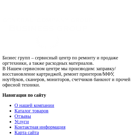
Canon
PFI-
320C,
голубой,
оригинальный,
объем
300
мл
для
Canon
imagePROGRAF
Бизнес групп – сервисный центр по ремонту и продаже
TM-
оргтехники, а также расходных материалов.
200/205/300/305
В Нашем сервисном центре мы производим: заправку/
восстановление картриджей, ремонт принтеров/МФУ,
ноутбуков, сканеров, мониторов, счетчиков банкнот и прочей
офисной техники.
Навигация по сайту
О нашей компании
Каталог товаров
Отзывы
Услуги
Контактная информация
Карта сайта