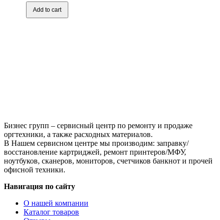
для
ноутбука
Add to cart
Б/
У
10.0"
LED
1024x600
30
pin
HSD100IFW1,
CLAA102NA0ACW
Бизнес групп – сервисный центр по ремонту и продаже
оргтехники, а также расходных материалов.
В Нашем сервисном центре мы производим: заправку/
восстановление картриджей, ремонт принтеров/МФУ,
ноутбуков, сканеров, мониторов, счетчиков банкнот и прочей
офисной техники.
Навигация по сайту
О нашей компании
Каталог товаров