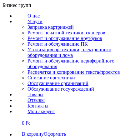
Перейти
Бизнес групп
к
О нас
содержанию
Услуги
Заправка картриджей
Ремонт печатной техники, сканеров
Ремонт и обслуживание ноутбуков
Ремонт и обслуживание ПК
Утилизация оргтехники, электронного
оборудования и лома
Ремонт и обслуживание периферийного
оборудования
Распечатка и копирование текста/проектов
Списание оргтехники
Обслуживание организаций
Обслуживание госучреждений
Товары
Отзывы
Контакты
Мой аккаунт
0
₽
СВЯЗАТЬСЯ
0
В корзину
Оформить
О нас