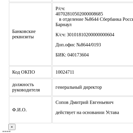
Р/сч:
4070281050200000
в отделение №8644 Сбербанка Росси
Барнаул
Банковские
К/сч: 30101810200000000604
реквизиты
Доп.офис №8644/0193
БИК: 040173604
Код ОКПО
10024711
должность
генеральный директор
руководителя
Сопов Дмитрий Евгеньевич
Ф.И.О.
действует на основании Устава
×
"
""
"