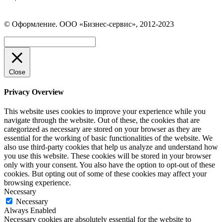
Страница
Страница
Страница
Вконтакте
WhatsApp
Telegram
© Оформление. ООО «Бизнес-сервис», 2012-2023
открывается
открывается
открывается
в
в
в
Вверх
новом
новом
новом
окне
окне
окне
Close
Privacy Overview
This website uses cookies to improve your experience while you
navigate through the website. Out of these, the cookies that are
categorized as necessary are stored on your browser as they are
essential for the working of basic functionalities of the website. We
also use third-party cookies that help us analyze and understand how
you use this website. These cookies will be stored in your browser
only with your consent. You also have the option to opt-out of these
cookies. But opting out of some of these cookies may affect your
browsing experience.
Necessary
Necessary
Always Enabled
Necessary cookies are absolutely essential for the website to