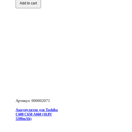
Toshiba
Add to cart
C600
C650
A660
(10.8V
4400mAh)
Артикул: 000002071
Аккумулятор для Toshiba
C600 C650 A660 (10.8V
5200mAh)