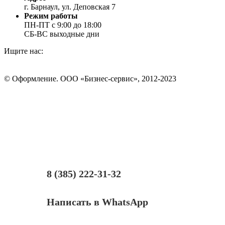
г. Барнаул, ул. Деповская 7
Режим работы
ПН-ПТ с 9:00 до 18:00
СБ-ВС выходные дни
Ищите нас:
Страница
Страница
Страница
Вконтакте
WhatsApp
Telegram
© Оформление. ООО «Бизнес-сервис», 2012-2023
открывается
открывается
открывается
в
в
в
Вверх
новом
новом
новом
окне
окне
окне
8 (385) 222-31-32
Написать в WhatsApp