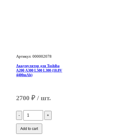
Артикул: 000002078
Аккумулятор для Toshiba
A200 A300 L500 L300 (10.8V
4400mAh)
2700
₽
Количество
Аккумулятор
для
Toshiba
Add to cart
A200