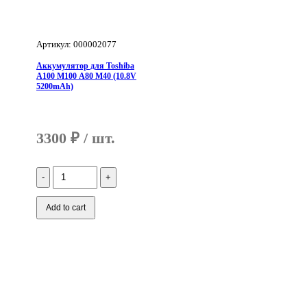
Артикул: 000002077
Аккумулятор для Toshiba
A100 M100 A80 M40 (10.8V
5200mAh)
3300
₽
Количество
Аккумулятор
для
Toshiba
Add to cart
A100
M100
A80
M40
(10.8V
5200mAh)