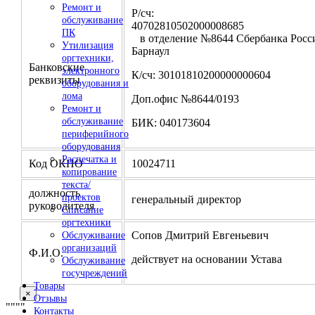
Ремонт и
Р/сч:
обслуживание
4070281050200000
ПК
в отделение №8644 Сбербанка Росси
Утилизация
Барнаул
оргтехники,
Банковские
электронного
К/сч: 30101810200000000604
реквизиты
оборудования и
лома
Доп.офис №8644/0193
Ремонт и
обслуживание
БИК: 040173604
периферийного
оборудования
Распечатка и
Код ОКПО
10024711
копирование
текста/
должность
проектов
генеральный директор
руководителя
Списание
оргтехники
Сопов Дмитрий Евгеньевич
Обслуживание
организаций
Ф.И.О.
действует на основании Устава
Обслуживание
госучреждений
Товары
×
Отзывы
"
""
"
Контакты