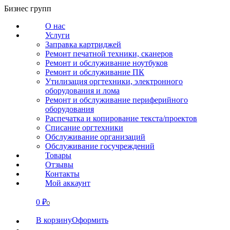
Перейти
Бизнес групп
к
О нас
содержанию
Услуги
Заправка картриджей
Ремонт печатной техники, сканеров
Ремонт и обслуживание ноутбуков
Ремонт и обслуживание ПК
Утилизация оргтехники, электронного
оборудования и лома
Ремонт и обслуживание периферийного
оборудования
Распечатка и копирование текста/проектов
Списание оргтехники
Обслуживание организаций
Обслуживание госучреждений
Товары
Отзывы
Контакты
Мой аккаунт
0
₽
СВЯЗАТЬСЯ
0
В корзину
Оформить
О нас