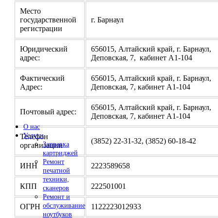
Место
государственной
г. Барнаул
регистрации
Юридический
656015, Алтайский край, г. Барнаул,
адрес:
Деповская, 7, кабинет А1-104
Фактический
656015, Алтайский край, г. Барнаул,
Адрес:
Деповская, 7, кабинет А1-104
656015, Алтайский край, г. Барнаул,
Почтовый адрес:
Деповская, 7, кабинет А1-104
О нас
Услуги
Телефон
(3852) 22-31-32, (3852) 60-18-42
Заправка
организации
картриджей
Ремонт
ИНН
2223589658
печатной
техники,
КПП
222501001
сканеров
Ремонт и
обслуживание
ОГРН
1122223012933
ноутбуков