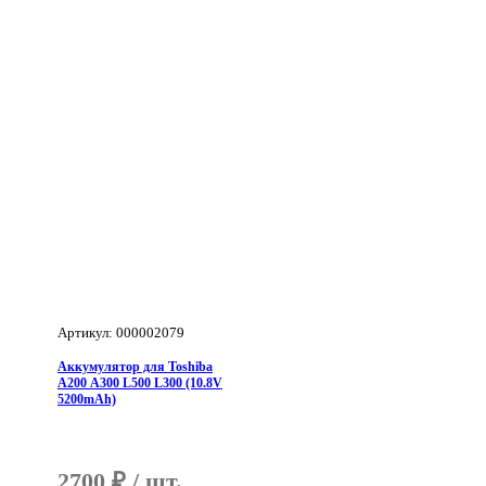
A300
L500
L300
(10.8V
4400mAh)
Артикул: 000002079
Аккумулятор для Toshiba
A200 A300 L500 L300 (10.8V
5200mAh)
2700
₽