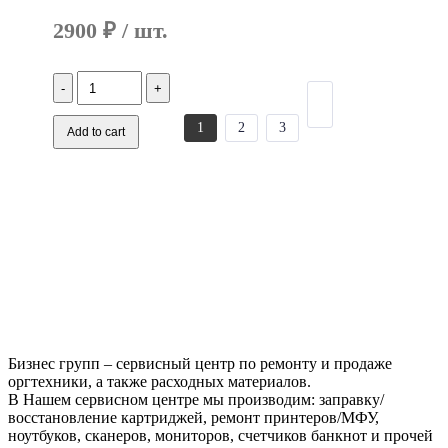
2900
₽
Количество
Аккумулятор
для
1
2
3
Toshiba
Add to cart
C600
C650
A660
(10.8V
5200mAh)
Бизнес групп – сервисный центр по ремонту и продаже
оргтехники, а также расходных материалов.
В Нашем сервисном центре мы производим: заправку/
восстановление картриджей, ремонт принтеров/МФУ,
ноутбуков, сканеров, мониторов, счетчиков банкнот и прочей