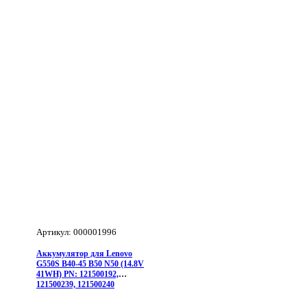
G500S
G510S
G400S
(14.8V
41WH)
ORG
Артикул: 000001996
Аккумулятор для Lenovo
G550S B40-45 B50 N50 (14.8V
41WH) PN: 121500192,
121500239, 121500240