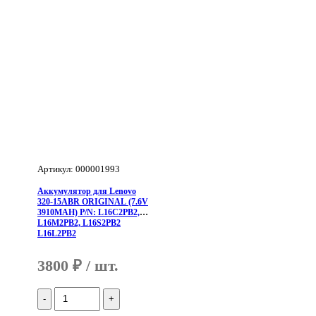
L15L4A01,
L15M4A01
Артикул: 000001993
Аккумулятор для Lenovo
320-15ABR ORIGINAL (7.6V
3910MAH) P/N: L16C2PB2,
L16M2PB2, L16S2PB2
L16L2PB2
3800
₽
Количество
Аккумулятор