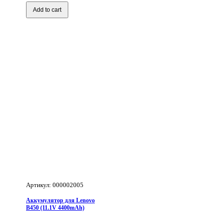
для
Lenovo
Add to cart
320-
15ABR
ORIGINAL
(7.6V
3910MAH)
P/N:
L16C2PB2,
L16M2PB2,
L16S2PB2
L16L2PB2
Артикул: 000002005
Аккумулятор для Lenovo
B450 (11.1V 4400mAh)