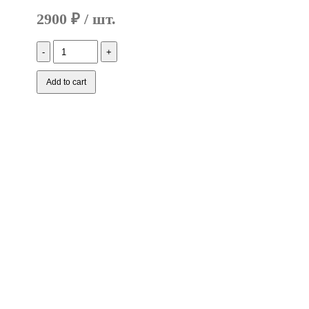
2900
₽
Количество
Аккумулятор
для
Lenovo
Add to cart
G550S
B40-
45
B50
N50
(14.8V
41WH)
PN:
121500192,
121500239,
121500240