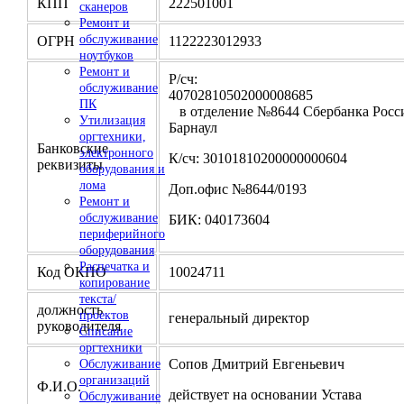
КПП
222501001
сканеров
Ремонт и
обслуживание
ОГРН
1122223012933
ноутбуков
Ремонт и
Р/сч:
обслуживание
4070281050200000
ПК
в отделение №8644 Сбербанка Росси
Утилизация
Барнаул
оргтехники,
Банковские
электронного
К/сч: 30101810200000000604
реквизиты
оборудования и
лома
Доп.офис №8644/0193
Ремонт и
обслуживание
БИК: 040173604
периферийного
оборудования
Распечатка и
Код ОКПО
10024711
копирование
текста/
должность
проектов
генеральный директор
руководителя
Списание
оргтехники
Сопов Дмитрий Евгеньевич
Обслуживание
организаций
Ф.И.О.
действует на основании Устава
Обслуживание