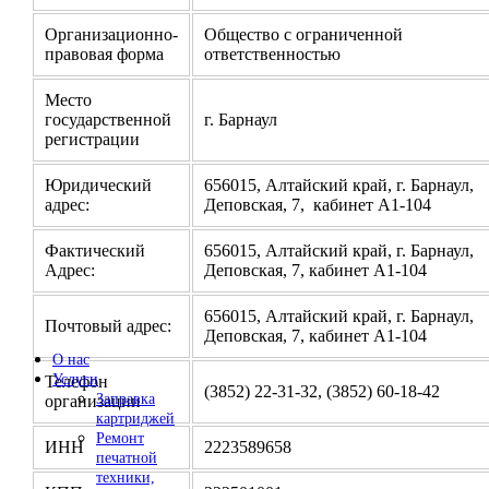
Организационно-
Общество с ограниченной
правовая форма
ответственностью
Место
государственной
г. Барнаул
регистрации
Юридический
656015, Алтайский край, г. Барнаул,
адрес:
Деповская, 7, кабинет А1-104
Фактический
656015, Алтайский край, г. Барнаул,
Адрес:
Деповская, 7, кабинет А1-104
656015, Алтайский край, г. Барнаул,
Почтовый адрес:
Деповская, 7, кабинет А1-104
О нас
Услуги
Телефон
(3852) 22-31-32, (3852) 60-18-42
Заправка
организации
картриджей
Ремонт
ИНН
2223589658
печатной
техники,