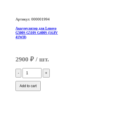
Артикул: 000001994
Аккумулятор для Lenovo
G500S G510S G400S (14.8V
41WH)
2900
₽
Количество
Аккумулятор
для
Lenovo
Add to cart
G500S
G510S
G400S
(14.8V
41WH)