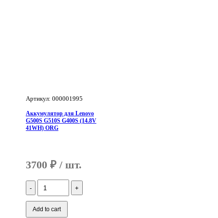
Артикул: 000001995
Аккумулятор для Lenovo
G500S G510S G400S (14.8V
41WH) ORG
3700
₽
Количество
Аккумулятор
для
Lenovo
Add to cart