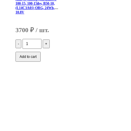
100-15, 100-15iby, B50-10,
(L14C3A01) ORG, 24Wh,
10.8V
3700
₽
Количество
Аккумулятор
для
Lenovo
Add to cart
100-
15,
100-
15iby,
B50-
10,
(L14C3A01)
ORG,
24Wh,
10.8V