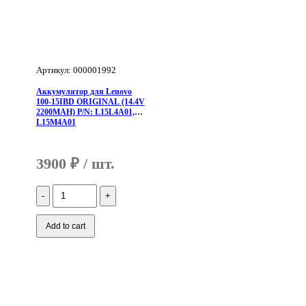
Артикул: 000001992
Аккумулятор для Lenovo
100-15IBD ORIGINAL (14.4V
2200MAH) P/N: L15L4A01,
L15M4A01
3900
₽
Количество
Аккумулятор
для
Lenovo
Add to cart
100-
15IBD
ORIGINAL
(14.4V
2200MAH)
P/N: