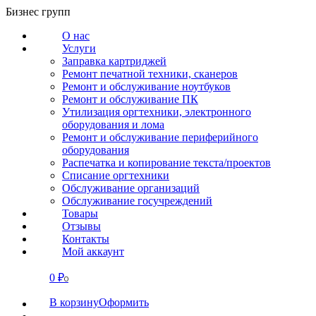
Перейти
Бизнес групп
к
О нас
содержанию
Услуги
Заправка картриджей
Ремонт печатной техники, сканеров
Ремонт и обслуживание ноутбуков
Ремонт и обслуживание ПК
Утилизация оргтехники, электронного
оборудования и лома
Ремонт и обслуживание периферийного
оборудования
Распечатка и копирование текста/проектов
Списание оргтехники
Обслуживание организаций
Обслуживание госучреждений
Товары
Отзывы
Контакты
Мой аккаунт
0
₽
СВЯЗАТЬСЯ
0
В корзину
Оформить
О нас