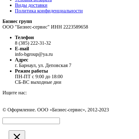
Виды доставки
Политика конфиденциальности
Бизнес групп
ООО "Бизнес-сервис" ИНН 2223589658
Телефон
8 (385) 222-31-32
E-mail
info-bgroup@ya.ru
Адрес
г. Барнаул, ул. Деповская 7
Режим работы
ПН-ПТ с 9:00 до 18:00
СБ-ВС выходные дни
Ищите нас:
Страница
Страница
Страница
Вконтакте
WhatsApp
Telegram
© Оформление. ООО «Бизнес-сервис», 2012-2023
открывается
открывается
открывается
в
в
в
Вверх
новом
новом
новом
окне
окне
окне