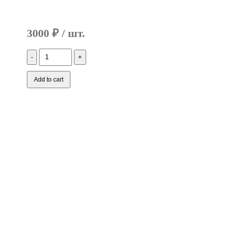
3000
₽
Количество
Аккумулятор
для
Lenovo
Add to cart
B450
(11.1V
4400mAh)