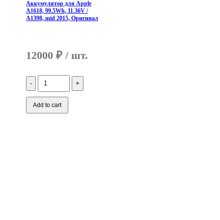
Аккумулятор для Apple
A1618, 99.5Wh, 11.36V /
A1398, mid 2015, Оригинал
12000
₽
Количество
Аккумулятор
для
Apple
Add to cart
A1618,
99.5Wh,
11.36V
/
A1398,
mid
2015,
Оригинал