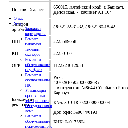
656015, Алтайский край, г. Барнаул,
Почтовый адрес:
Деповская, 7, кабинет А1-104
О нас
Услуги
Телефон
(3852) 22-31-32, (3852) 60-18-42
Заправка
организации
картриджей
Ремонт
ИНН
2223589658
печатной
техники,
КПП
222501001
сканеров
Ремонт и
обслуживание
ОГРН
1122223012933
ноутбуков
Ремонт и
Р/сч:
обслуживание
4070281050200000
ПК
в отделение №8644 Сбербанка Росси
Утилизация
Барнаул
оргтехники,
Банковские
электронного
К/сч: 30101810200000000604
реквизиты
оборудования и
лома
Доп.офис №8644/0193
Ремонт и
обслуживание
БИК: 040173604
периферийного