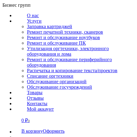
Перейти
Бизнес групп
к
О нас
содержанию
Услуги
Заправка картриджей
Ремонт печатной техники, сканеров
Ремонт и обслуживание ноутбуков
Ремонт и обслуживание ПК
Утилизация оргтехники, электронного
оборудования и лома
Ремонт и обслуживание периферийного
оборудования
Распечатка и копирование текста/проектов
Списание оргтехники
Обслуживание организаций
Обслуживание госучреждений
Товары
Отзывы
Контакты
Мой аккаунт
0
₽
СВЯЗАТЬСЯ
0
В корзину
Оформить
О нас