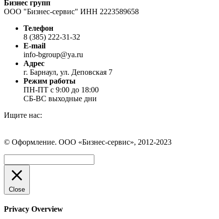
Бизнес групп
ООО "Бизнес-сервис" ИНН 2223589658
Телефон
8 (385) 222-31-32
E-mail
info-bgroup@ya.ru
Адрес
г. Барнаул, ул. Деповская 7
Режим работы
ПН-ПТ с 9:00 до 18:00
СБ-ВС выходные дни
Ищите нас:
Страница
Страница
Страница
Вконтакте
WhatsApp
Telegram
© Оформление. ООО «Бизнес-сервис», 2012-2023
открывается
открывается
открывается
в
в
в
Вверх
новом
новом
новом
окне
окне
окне
Close
Privacy Overview