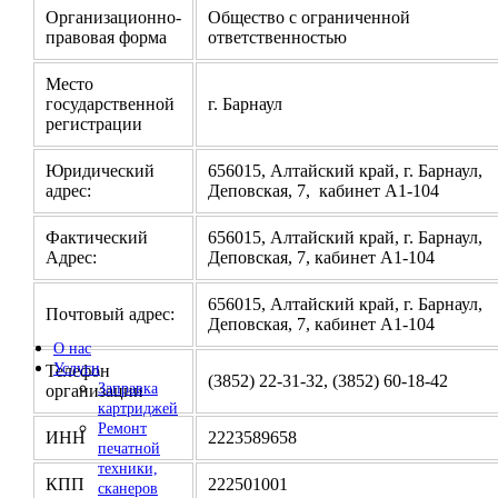
Организационно-
Общество с ограниченной
правовая форма
ответственностью
Место
государственной
г. Барнаул
регистрации
Юридический
656015, Алтайский край, г. Барнаул,
адрес:
Деповская, 7, кабинет А1-104
Фактический
656015, Алтайский край, г. Барнаул,
Адрес:
Деповская, 7, кабинет А1-104
656015, Алтайский край, г. Барнаул,
Почтовый адрес:
Деповская, 7, кабинет А1-104
О нас
Услуги
Телефон
(3852) 22-31-32, (3852) 60-18-42
Заправка
организации
картриджей
Ремонт
ИНН
2223589658
печатной
техники,
КПП
222501001
сканеров