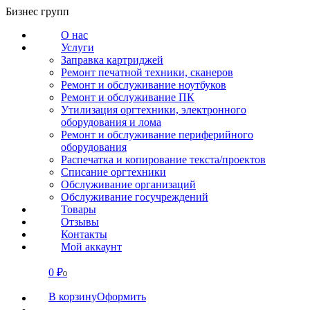
Перейти
Бизнес групп
к
О нас
содержанию
Услуги
Заправка картриджей
Ремонт печатной техники, сканеров
Ремонт и обслуживание ноутбуков
Ремонт и обслуживание ПК
Утилизация оргтехники, электронного
оборудования и лома
Ремонт и обслуживание периферийного
оборудования
Распечатка и копирование текста/проектов
Списание оргтехники
Обслуживание организаций
Обслуживание госучреждений
Товары
Отзывы
Контакты
Мой аккаунт
0
₽
СВЯЗАТЬСЯ
0
В корзину
Оформить
О нас