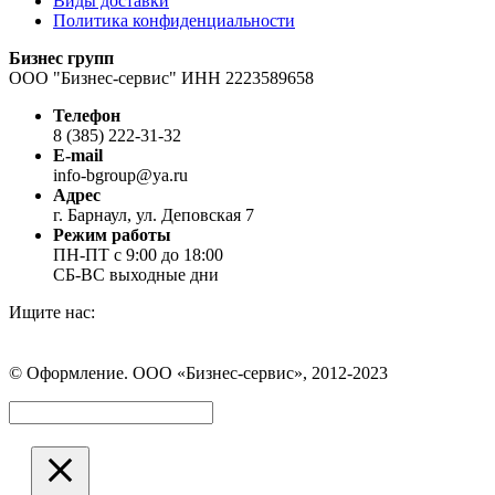
Виды доставки
Политика конфиденциальности
Бизнес групп
ООО "Бизнес-сервис" ИНН 2223589658
Телефон
8 (385) 222-31-32
E-mail
info-bgroup@ya.ru
Адрес
г. Барнаул, ул. Деповская 7
Режим работы
ПН-ПТ с 9:00 до 18:00
СБ-ВС выходные дни
Ищите нас:
Страница
Страница
Страница
Вконтакте
WhatsApp
Telegram
© Оформление. ООО «Бизнес-сервис», 2012-2023
открывается
открывается
открывается
в
в
в
Вверх
новом
новом
новом
окне
окне
окне