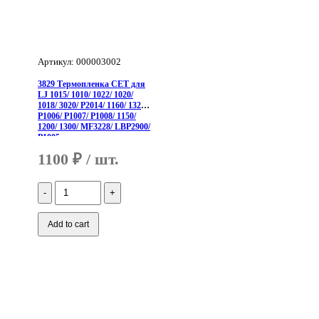
Артикул: 000003002
3829 Термопленка CET для
LJ 1015/ 1010/ 1022/ 1020/
1018/ 3020/ P2014/ 1160/ 1320/
P1006/ P1007/ P1008/ 1150/
1200/ 1300/ MF3228/ LBP2900/
P1005,
1100
₽
Количество
3829
Термопленка
CET
Add to cart
для
LJ
1015/
1010/
1022/
1020/
1018/