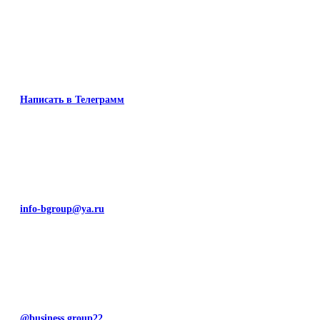
Написать в Телеграмм
info-bgroup@ya.ru
@business.group22