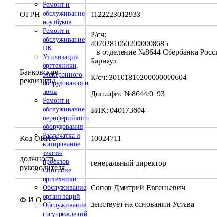
Ремонт и
обслуживание
ОГРН
1122223012933
ноутбуков
Ремонт и
Р/сч:
обслуживание
4070281050200000
ПК
в отделение №8644 Сбербанка Росси
Утилизация
Барнаул
оргтехники,
Банковские
электронного
К/сч: 30101810200000000604
реквизиты
оборудования и
лома
Доп.офис №8644/0193
Ремонт и
обслуживание
БИК: 040173604
периферийного
оборудования
Распечатка и
Код ОКПО
10024711
копирование
текста/
должность
проектов
генеральный директор
руководителя
Списание
оргтехники
Сопов Дмитрий Евгеньевич
Обслуживание
организаций
Ф.И.О.
действует на основании Устава
Обслуживание
госучреждений