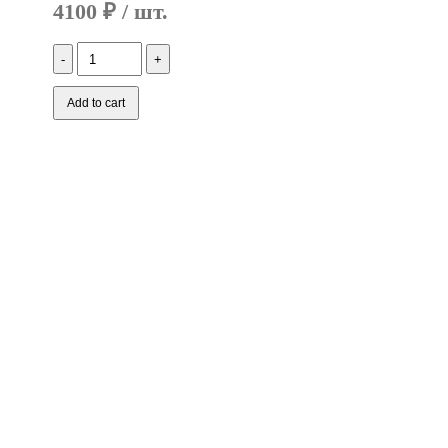
4100
₽
Количество
RM1-
4554/8395/8396,
RM2-
Add to cart
5796/6342
(CET311027)
Термопленка
CET
для
LJ
P4515xm/P4515x/P4515tn/P4515n/P4015x/,
Enterprise
MFP
M630h/M630f/M606x