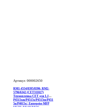
HP
LJ
P1505/1566/1102/1120/M1214,
металлизированная,
(С)
Артикул: 000002650
RM1-4554/8395/8396, RM2-
5796/6342 (CET311027)
Термопленка CET для LJ
P4515xm/P4515x/P4515tn/P451
5n/P4015x/, Enterprise MFP
M630h/M630f/M606x