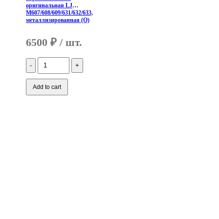
оригинальная LJ
M607/608/609/631/632/633,
металлизированная (O)
6500
₽
Количество
(RM2-
1257-
FILM)
Add to cart
Термопленка
HP
оригинальная
LJ
M607/608/609/631/632/633,
металлизированная
(O)