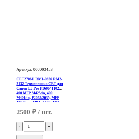
3020/
P2014/
1160/
1320/
P1006/
P1007/
P1008/
1150/
1200/
1300/
MF3228/
LBP2900/
Артикул: 000003453
P1005,
CET2706U RM1-0656 RM2-
2132 Термопленка CET для
Canon LJ Pro P1606/ 1102,
400 MFP M425dn, 400
M401dn, P2055/2035, MFP
M429dw/ 428dw/ 427/ 426/
329dn/ 2
2500
₽
Количество
CET2706U
RM1-