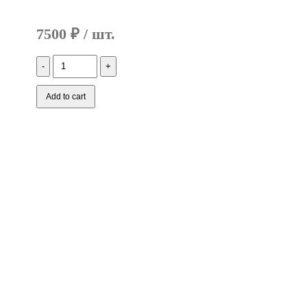
7500
₽
Количество
CET311001
Термопленка
для
Add to cart
HP
Color
LaserJet
Pro
M452dn/MFP
M377dw/477fdn