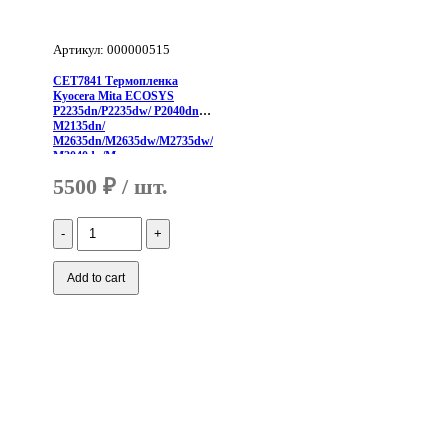
Артикул: 000000515
CET7841 Термопленка
Kyocera Mita ECOSYS
P2235dn/P2235dw/ P2040dn/
M2135dn/
M2635dn/M2635dw/M2735dw/
M2040dn/M
5500
₽
Количество
CET7841
Термопленка
Kyocera
Add to cart
Mita
ECOSYS
P2235dn/P2235dw/
P2040dn/
M2135dn/
M2635dn/M2635dw/M2735dw/M2040dn/M