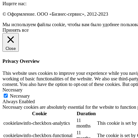
Ищите нас:
Страница
Страница
Страница
© Оформление. ООО «Бизнес-сервис», 2012-2023
Вконтакте
WhatsApp
Telegram
Вверх
Мы используем файлы cookie, чтобы вам было удобнее пользова
открывается
открывается
открывается
Принять все
в
в
в
новом
новом
новом
окне
окне
окне
Close
Privacy Overview
This website uses cookies to improve your experience while you navigat
working of basic functionalities of the website. We also use third-pa
consent. You also have the option to opt-out of these cookies. But op
Necessary
Necessary
Always Enabled
Necessary cookies are absolutely essential for the website to function
Cookie
Duration
11
cookielawinfo-checkbox-analytics
This cookie is set b
months
11
cookielawinfo-checkbox-functional
The cookie is set by