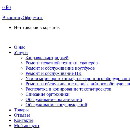
0
₽
0
В корзину
Оформить
Нет товаров в корзине.
СВЯЗАТЬСЯ С НАМИ
О нас
Услуги
Заправка картриджей
Ремонт печатной техники, сканеров
Ремонт и обслуживание ноутбуков
Ремонт и обслуживание ПК
Утилизация оргтехники, электронного оборудовани
Ремонт и обслуживание периферийного оборудова
Распечатка и копирование текста/проектов
Списание оргтехники
Обслуживание организаций
Обслуживание госучреждений
Товары
Отзывы
Контакты
Мой аккаунт