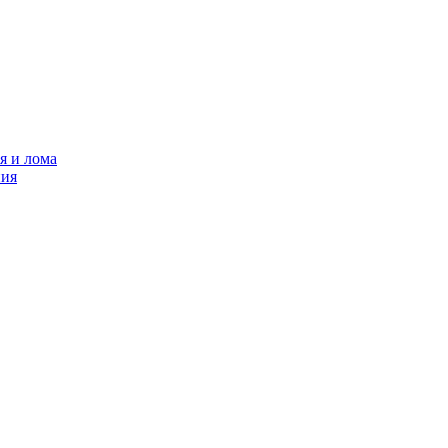
я и лома
ния