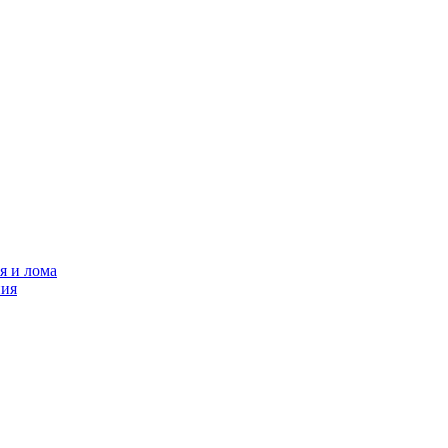
я и лома
ния