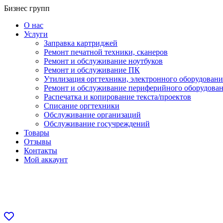
Перейти
Бизнес групп
к
О нас
содержанию
Услуги
Заправка картриджей
Ремонт печатной техники, сканеров
Ремонт и обслуживание ноутбуков
Ремонт и обслуживание ПК
Утилизация оргтехники, электронного оборудовани
Ремонт и обслуживание периферийного оборудова
Распечатка и копирование текста/проектов
Списание оргтехники
Обслуживание организаций
Обслуживание госучреждений
Товары
Отзывы
Контакты
Мой аккаунт