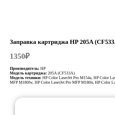
Заправка картриджа HP 205A (CF533
1350
Производитель:
HP
Модель картриджа:
205A (CF533A)
Модель техники:
HP Color LaserJet Pro M154a, HP Color Las
MFP M180fw, HP Color LaserJet Pro MFP M180n, HP Color La