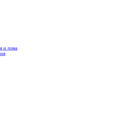
я и лома
ния