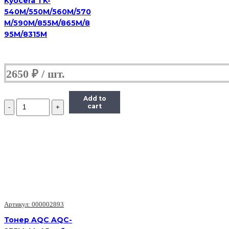
Kyocera TK-
540M/550M/560M/570
M/590M/855M/865M/8
95M/8315M
2650
₽
Add to
Количество
cart
Тонер
Uninet
для
Xerox
Рhaser
6180/6280,
Absolute
C,
6K,
100
г,
Артикул: 000002893
флакон
Тонер AQC AQC-