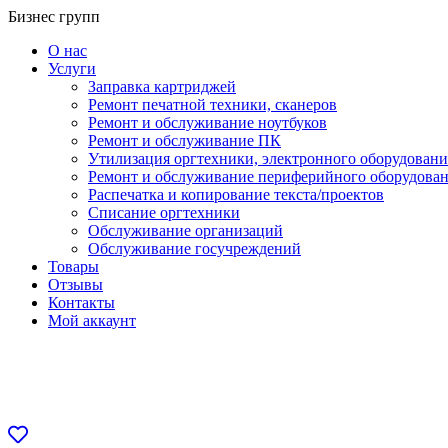
Перейти
Бизнес групп
к
О нас
содержанию
Услуги
Заправка картриджей
Ремонт печатной техники, сканеров
Ремонт и обслуживание ноутбуков
Ремонт и обслуживание ПК
Утилизация оргтехники, электронного оборудовани
Ремонт и обслуживание периферийного оборудова
Распечатка и копирование текста/проектов
Списание оргтехники
Обслуживание организаций
Обслуживание госучреждений
Товары
Отзывы
Контакты
Мой аккаунт