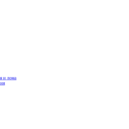
я и лома
ния