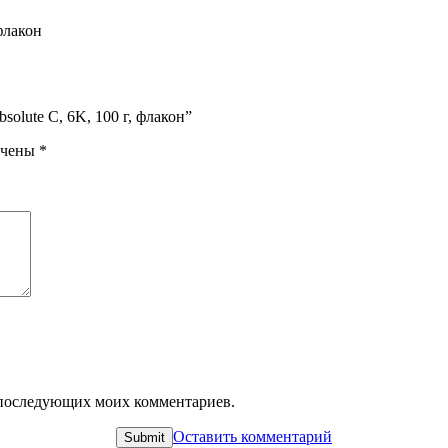
 флакон
bsolute C, 6K, 100 г, флакон”
ечены
*
ля последующих моих комментариев.
Оставить комментарий