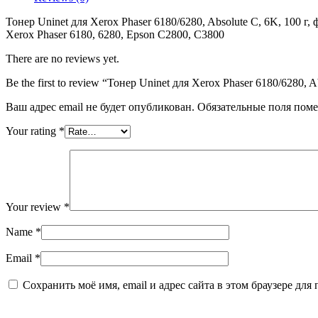
Xerox
Рhaser
Тонер Uninet для Xerox Рhaser 6180/6280, Absolute C, 6K, 100 г,
6180/6280,
Xerox Phaser 6180, 6280, Epson C2800, C3800
Absolute
C,
There are no reviews yet.
6K,
100
Be the first to review “Тонер Uninet для Xerox Рhaser 6180/6280, A
г,
флакон
Ваш адрес email не будет опубликован.
Обязательные поля пом
Your rating
*
Your review
*
Name
*
Email
*
Сохранить моё имя, email и адрес сайта в этом браузере д