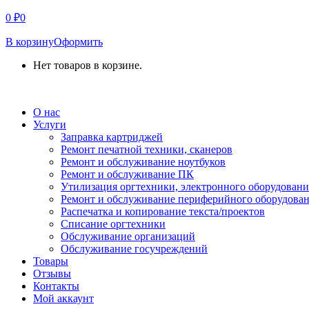
0
₽
0
В корзину
Оформить
Нет товаров в корзине.
СВЯЗАТЬСЯ С НАМИ
О нас
Услуги
Заправка картриджей
Ремонт печатной техники, сканеров
Ремонт и обслуживание ноутбуков
Ремонт и обслуживание ПК
Утилизация оргтехники, электронного оборудовани
Ремонт и обслуживание периферийного оборудова
Распечатка и копирование текста/проектов
Списание оргтехники
Обслуживание организаций
Обслуживание госучреждений
Товары
Отзывы
Контакты
Мой аккаунт