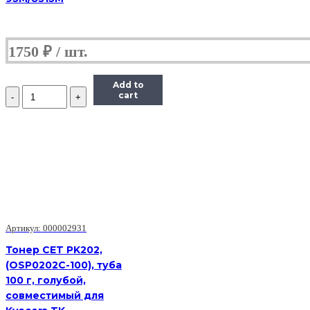
1750
₽
Add to
Количество
cart
Тонер
Uninet
для
Xerox
Рhaser
6180/6280,
Absolute
C,
6K,
100
г,
Артикул: 000002931
флакон
Тонер CET PK202,
(OSP0202C-100), туба
100 г, голубой,
совместимый для