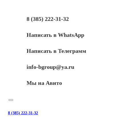
COS,
флакон
115г,
голубой,
8 (385) 222-31-32
совместимый,
для
Xerox
Написать в WhatsApp
6600/WC6605
Написать в Телеграмм
info-bgroup@ya.ru
Мы на Авито
8 (385) 222-31-32