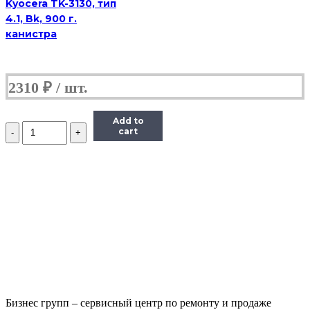
Kyocera TK-3130, тип
4.1, Bk, 900 г.
канистра
2310
₽
Add to
Количество
cart
Тонер
Static
Control
X6600-
115B-
COS,
флакон
115г,
голубой,
совместимый,
для
Xerox
6600/WC6605
Бизнес групп – сервисный центр по ремонту и продаже