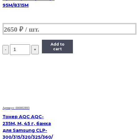
95M/8315M
2650
₽
Add to
Количество
cart
Тонер
Static
Control
X6600-
115B-
COS,
флакон
115г,
голубой,
совместимый,
для
Артикул: 000002893
Xerox
Тонер AQC AQC-
6600/WC6605
235M, M, 45 г, банка
для Samsung CLP-
300/315/320/325/360/