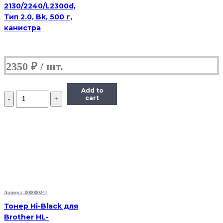
2130/2240/L2300d,
Тип 2.0, Bk, 500 г,
канистра
2350
₽
Add to
Количество
cart
Тонер
Static
Control
X6600-
115B-
COS,
флакон
115г,
голубой,
совместимый,
для
Артикул: 000000247
Xerox
Тонер Hi-Black для
6600/WC6605
Brother HL-