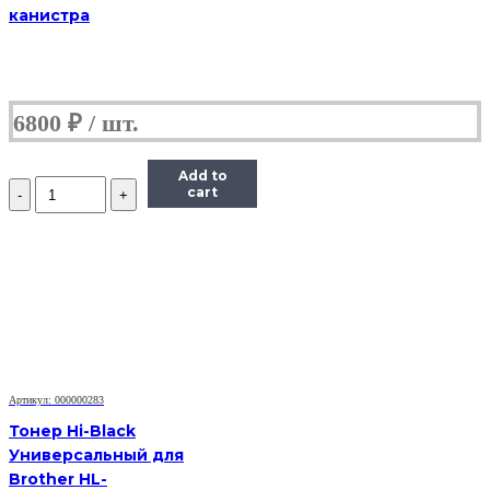
канистра
6800
₽
Add to
Количество
cart
Тонер
Static
Control
X6600-
115B-
COS,
флакон
115г,
голубой,
совместимый,
для
Артикул: 000000283
Xerox
Тонер Hi-Black
6600/WC6605
Универсальный для
Brother HL-