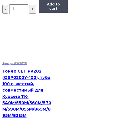
Add to
Количество
cart
Тонер
Static
Control
X6600-
115B-
COS,
флакон
115г,
голубой,
совместимый,
для
Артикул: 000002932
Xerox
Тонер CET PK202,
6600/WC6605
(OSP0202Y-100), туба
100 г, желтый,
совместимый для
Kyocera TK-
540M/550M/560M/570
M/590M/855M/865M/8
95M/8315M