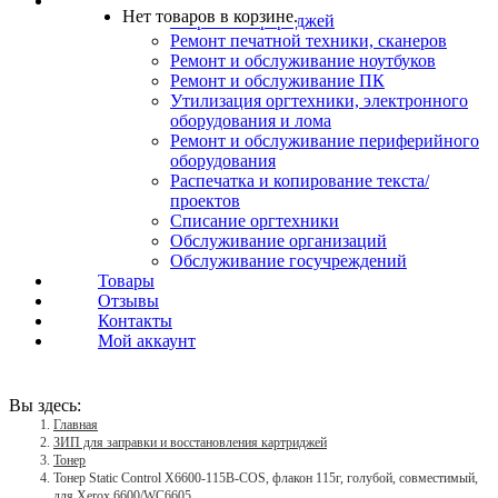
Услуги
Нет товаров в корзине.
Заправка картриджей
Ремонт печатной техники, сканеров
Ремонт и обслуживание ноутбуков
Ремонт и обслуживание ПК
Утилизация оргтехники, электронного
оборудования и лома
Ремонт и обслуживание периферийного
оборудования
Распечатка и копирование текста/
проектов
Списание оргтехники
Обслуживание организаций
Обслуживание госучреждений
Товары
Отзывы
Контакты
Мой аккаунт
Вы здесь:
Главная
ЗИП для заправки и восстановления картриджей
Тонер
Тонер Static Control X6600-115B-COS, флакон 115г, голубой, совместимый,
для Xerox 6600/WC6605