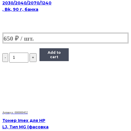
2030/2040/2070/1240
, Bk, 90 г, банка
650
₽
Add to
Количество
cart
Тонер
Static
Control
X6600-
115B-
COS,
флакон
115г,
голубой,
совместимый,
для
Артикул: 000000452
Xerox
Тонер Imex для HP
6600/WC6605
LJ, Тип MG (фасовка