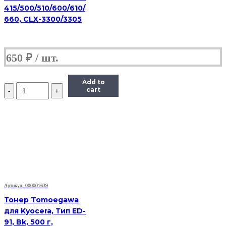
415/500/510/600/610/
660, CLX-3300/3305
650
₽
Add to
Количество
cart
Тонер
Static
Control
X6600-
115B-
COS,
флакон
115г,
голубой,
совместимый,
для
Артикул: 000001639
Xerox
Тонер Tomoegawa
6600/WC6605
для Kyocera, Тип ED-
91, Bk, 500 г,