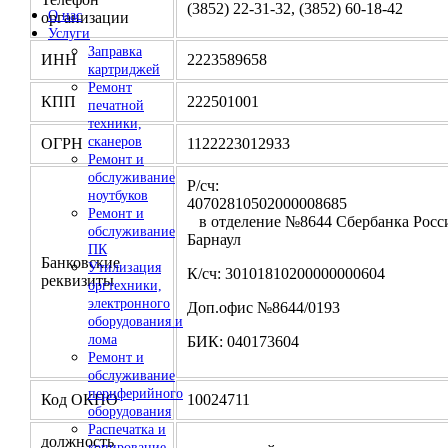
(3852) 22-31-32, (3852) 60-18-42
О нас
организации
Услуги
Заправка
ИНН
2223589658
картриджей
Ремонт
КПП
222501001
печатной
техники,
сканеров
ОГРН
1122223012933
Ремонт и
обслуживание
Р/сч:
ноутбуков
4070281050200000
Ремонт и
в отделение №8644 Сбербанка Росси
обслуживание
Барнаул
ПК
Банковские
Утилизация
К/сч: 30101810200000000604
реквизиты
оргтехники,
электронного
Доп.офис №8644/0193
оборудования и
лома
БИК: 040173604
Ремонт и
обслуживание
периферийного
Код ОКПО
10024711
оборудования
Распечатка и
должность
копирование