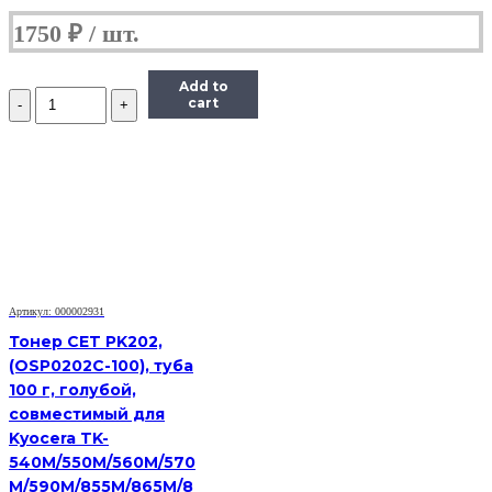
1750
₽
Add to
Количество
cart
Тонер
Static
Control
X6600-
115B-
COS,
флакон
115г,
голубой,
совместимый,
для
Артикул: 000002931
Xerox
Тонер CET PK202,
6600/WC6605
(OSP0202C-100), туба
100 г, голубой,
совместимый для
Kyocera TK-
540M/550M/560M/570
M/590M/855M/865M/8