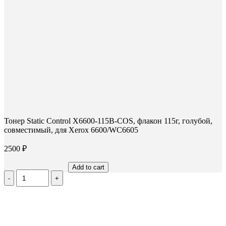
Тонер Static Control X6600-115B-COS, флакон 115г, голубой,
совместимый, для Xerox 6600/WC6605
2500
₽
Add to cart
Количество
Тонер
Static
Control
X6600-
115B-