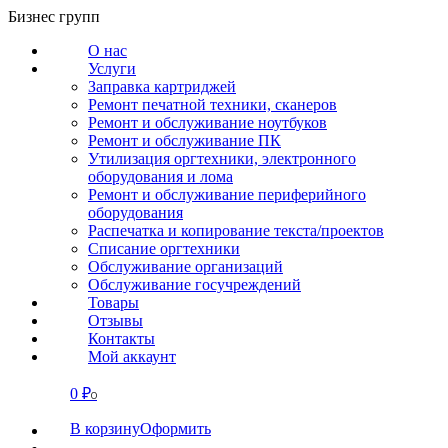
Перейти
Бизнес групп
к
О нас
содержанию
Услуги
Заправка картриджей
Ремонт печатной техники, сканеров
Ремонт и обслуживание ноутбуков
Ремонт и обслуживание ПК
Утилизация оргтехники, электронного
оборудования и лома
Ремонт и обслуживание периферийного
оборудования
Распечатка и копирование текста/проектов
Списание оргтехники
Обслуживание организаций
Обслуживание госучреждений
Товары
Отзывы
Контакты
Мой аккаунт
0
₽
СВЯЗАТЬСЯ
0
В корзину
Оформить
О нас