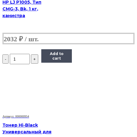
HP LJ P1005, Тип
CMG-3, Bk, 1 кг,
канистра
2032
₽
Add to
Количество
cart
Тонер
Static
Control
X6600-
115B-
COS,
флакон
115г,
голубой,
совместимый,
для
Артикул: 000000954
Xerox
Тонер Hi-Black
6600/WC6605
Универсальный для