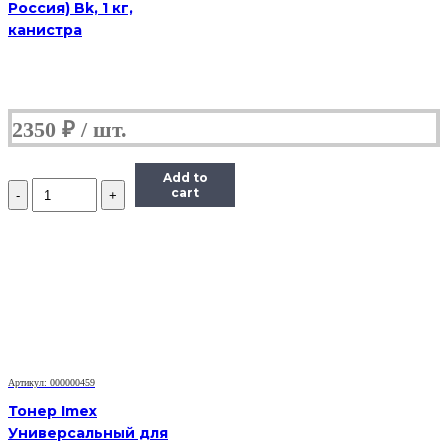
Россия) Bk, 1 кг,
канистра
2350
₽
Add to
Количество
cart
Тонер
Static
Control
X6600-
115B-
COS,
флакон
115г,
голубой,
совместимый,
для
Артикул: 000000459
Xerox
Тонер Imex
6600/WC6605
Универсальный для