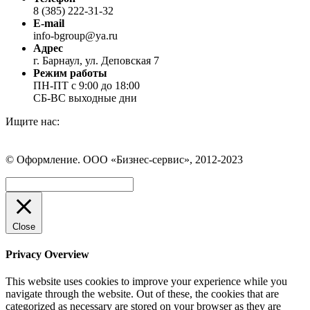
8 (385) 222-31-32
E-mail
info-bgroup@ya.ru
Адрес
г. Барнаул, ул. Деповская 7
Режим работы
ПН-ПТ с 9:00 до 18:00
СБ-ВС выходные дни
Ищите нас:
Страница
Страница
Страница
Вконтакте
WhatsApp
Telegram
© Оформление. ООО «Бизнес-сервис», 2012-2023
открывается
открывается
открывается
в
в
в
Вверх
новом
новом
новом
окне
окне
окне
Close
Privacy Overview
This website uses cookies to improve your experience while you
navigate through the website. Out of these, the cookies that are
categorized as necessary are stored on your browser as they are