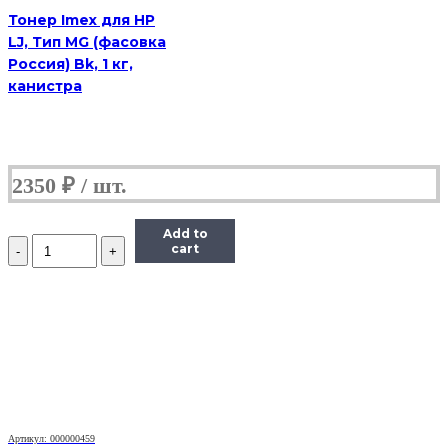
флакон
Тонер Imex для HP
LJ, Тип MG (фасовка
Россия) Bk, 1 кг,
канистра
2350
₽
Add to
Количество
cart
Тонер
Static
Control
для
HP
LJ
PM401/P2055/
P3005/P3015,
Bk,
1
кг.
Артикул: 000000459