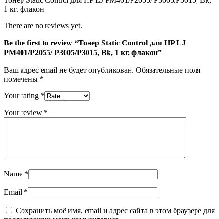
Тонер Static Control для HP LJ PM401/P2055/ P3005/P3015, Bk,
LJ
1 кг. флакон
PM401/P2055/
P3005/P3015,
There are no reviews yet.
Bk,
1
Be the first to review “Тонер Static Control для HP LJ
кг.
PM401/P2055/ P3005/P3015, Bk, 1 кг. флакон”
флакон
Ваш адрес email не будет опубликован.
Обязательные поля
помечены
*
Your rating
*
Your review
*
Name
*
Email
*
Сохранить моё имя, email и адрес сайта в этом браузере для