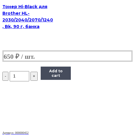
флакон
Тонер Hi-Black для
Brother HL-
2030/2040/2070/1240
, Bk, 90 г, банка
650
₽
Add to
Количество
cart
Тонер
Static
Control
для
HP
LJ
PM401/P2055/
P3005/P3015,
Bk,
1
кг.
Артикул: 000000452