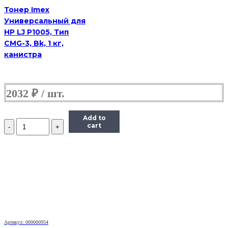
флакон
Тонер Imex
Универсальный для
HP LJ P1005, Тип
CMG-3, Bk, 1 кг,
канистра
2032
₽
Add to
Количество
cart
Тонер
Static
Control
для
HP
LJ
PM401/P2055/
P3005/P3015,
Bk,
1
кг.
Артикул: 000000954