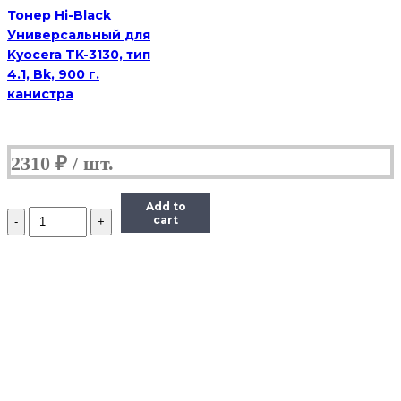
флакон
Тонер Hi-Black
Универсальный для
Kyocera TK-3130, тип
4.1, Bk, 900 г.
канистра
2310
₽
Add to
Количество
cart
Тонер
Static
Control
для
HP
LJ
PM401/P2055/
P3005/P3015,
Bk,
1
кг.