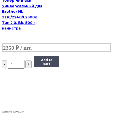
Тонер Hi-Black
Универсальный для
Brother HL-
2130/2240/L2300d,
Тип 2.0, Bk, 500 г,
канистра
2350
₽
Add to
Количество
cart
Тонер
Static
Control
для
HP
LJ
PM401/P2055/
P3005/P3015,
Bk,
1
кг.
Артикул: 000000247