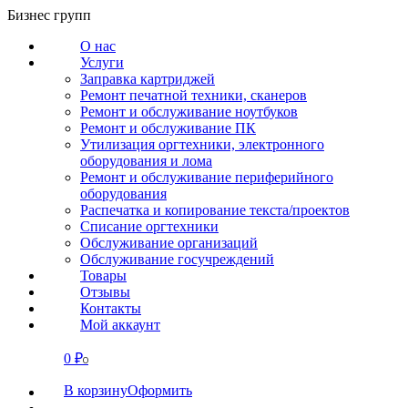
Перейти
Бизнес групп
к
О нас
содержанию
Услуги
Заправка картриджей
Ремонт печатной техники, сканеров
Ремонт и обслуживание ноутбуков
Ремонт и обслуживание ПК
Утилизация оргтехники, электронного
оборудования и лома
Ремонт и обслуживание периферийного
оборудования
Распечатка и копирование текста/проектов
Списание оргтехники
Обслуживание организаций
Обслуживание госучреждений
Товары
Отзывы
Контакты
Мой аккаунт
0
₽
СВЯЗАТЬСЯ
0
В корзину
Оформить
О нас