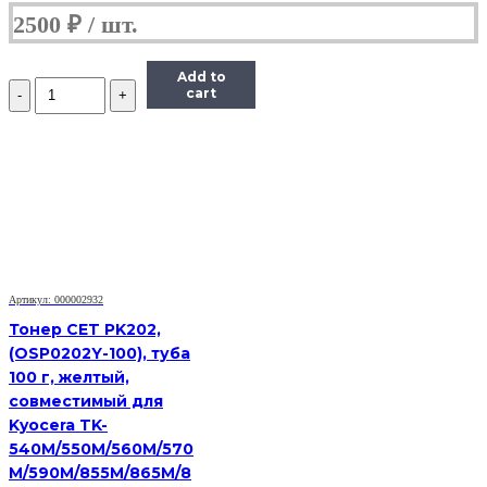
2500
₽
Add to
Количество
cart
Тонер
Static
Control
для
HP
LJ
PM401/P2055/
P3005/P3015,
Bk,
1
кг.
Артикул: 000002932
флакон
Тонер CET PK202,
(OSP0202Y-100), туба
100 г, желтый,
совместимый для
Kyocera TK-
540M/550M/560M/570
M/590M/855M/865M/8