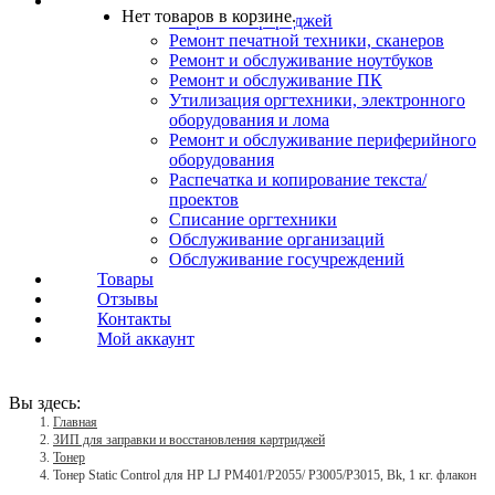
Услуги
Нет товаров в корзине.
Заправка картриджей
Ремонт печатной техники, сканеров
Ремонт и обслуживание ноутбуков
Ремонт и обслуживание ПК
Утилизация оргтехники, электронного
оборудования и лома
Ремонт и обслуживание периферийного
оборудования
Распечатка и копирование текста/
проектов
Списание оргтехники
Обслуживание организаций
Обслуживание госучреждений
Товары
Отзывы
Контакты
Мой аккаунт
Вы здесь:
Главная
ЗИП для заправки и восстановления картриджей
Тонер
Тонер Static Control для HP LJ PM401/P2055/ P3005/P3015, Bk, 1 кг. флакон