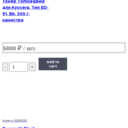
Тонер Tomoegawa
для Kyocera, Тип ED-
91, Bk, 500 г,
канистра
6800
₽
Add to
Количество
cart
Тонер
Static
Control
для
HP
LJ
PM401/P2055/
P3005/P3015,
Bk,
1
кг.
Артикул: 000000283
флакон