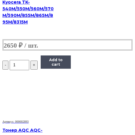
Kyocera TK-
540M/550M/560M/570
M/590M/855M/865M/8
95M/8315M
2650
₽
Add to
Количество
cart
Тонер
Static
Control
для
HP
LJ
PM401/P2055/
P3005/P3015,
Bk,
1
кг.
Артикул: 000002893
флакон
Тонер AQC AQC-