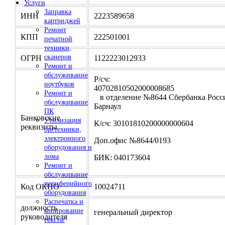
Услуги
Заправка
ИНН
2223589658
картриджей
Ремонт
КПП
222501001
печатной
техники,
сканеров
ОГРН
1122223012933
Ремонт и
обслуживание
Р/сч:
ноутбуков
4070281050200000
Ремонт и
в отделение №8644 Сбербанка Росси
обслуживание
Барнаул
ПК
Банковские
Утилизация
К/сч: 30101810200000000604
реквизиты
оргтехники,
электронного
Доп.офис №8644/0193
оборудования и
лома
БИК: 040173604
Ремонт и
обслуживание
периферийного
Код ОКПО
10024711
оборудования
Распечатка и
должность
копирование
генеральный директор
руководителя
текста/