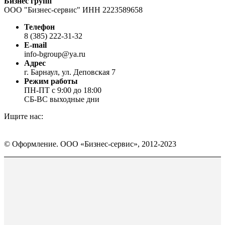
Бизнес групп
ООО "Бизнес-сервис" ИНН 2223589658
Телефон
8 (385) 222-31-32
E-mail
info-bgroup@ya.ru
Адрес
г. Барнаул, ул. Деповская 7
Режим работы
ПН-ПТ с 9:00 до 18:00
СБ-ВС выходные дни
Ищите нас:
Страница
Страница
Страница
Вконтакте
WhatsApp
Telegram
© Оформление. ООО «Бизнес-сервис», 2012-2023
открывается
открывается
открывается
в
в
в
Вверх
новом
новом
новом
окне
окне
окне