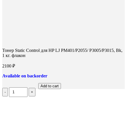
Тонер Static Control для HP LJ PM401/P2055/ P3005/P3015, Bk,
1 кг. флакон
2100
₽
Available on backorder
Add to cart
Количество
Тонер
Static
Control
для
HP
LJ
PM401/P2055/