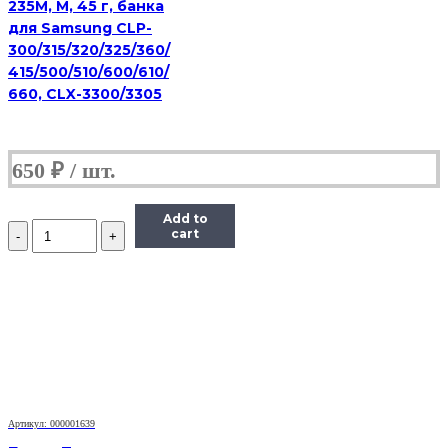
235M, M, 45 г, банка
для Samsung CLP-
300/315/320/325/360/
415/500/510/600/610/
660, CLX-3300/3305
650
₽
Add to
Количество
cart
Тонер
Static
Control
для
HP
LJ
PM401/P2055/
P3005/P3015,
Bk,
1
кг.
Артикул: 000001639
флакон