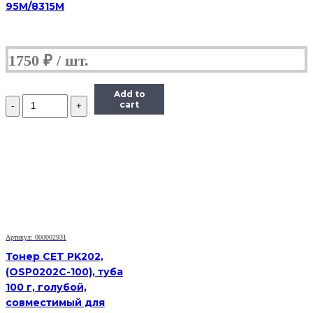
95M/8315M
1750
₽
Add to
Количество
cart
Тонер
Static
Control
для
HP
LJ
PM401/P2055/
P3005/P3015,
Bk,
1
кг.
Артикул: 000002931
флакон
Тонер CET PK202,
(OSP0202C-100), туба
100 г, голубой,
совместимый для