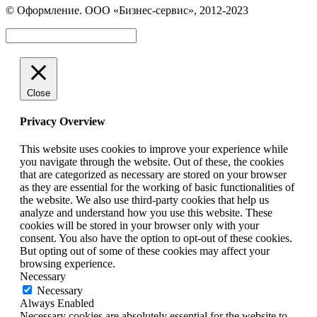
Вконтакте
WhatsApp
Telegram
© Оформление. ООО «Бизнес-сервис», 2012-2023
открывается
открывается
открывается
в
в
в
Вверх
новом
новом
новом
окне
окне
окне
Close
Privacy Overview
This website uses cookies to improve your experience while
you navigate through the website. Out of these, the cookies
that are categorized as necessary are stored on your browser
as they are essential for the working of basic functionalities of
the website. We also use third-party cookies that help us
analyze and understand how you use this website. These
cookies will be stored in your browser only with your
consent. You also have the option to opt-out of these cookies.
But opting out of some of these cookies may affect your
browsing experience.
Necessary
Necessary
Always Enabled
Necessary cookies are absolutely essential for the website to