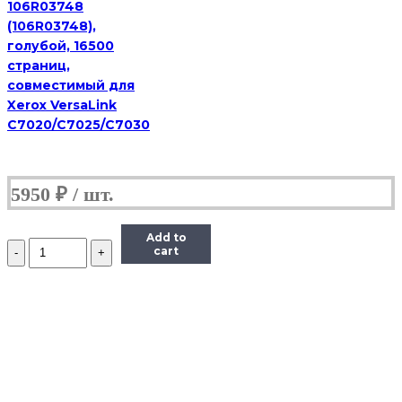
106R03748
(106R03748),
голубой, 16500
страниц,
совместимый для
Xerox VersaLink
C7020/C7025/C7030
5950
₽
Add to
Количество
cart
Тонер-
картридж
Hi-
Black
(HB-
TK-
340)
для
Kyocera-