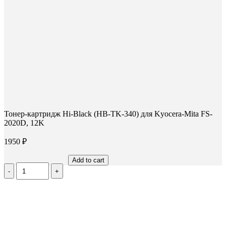
Тонер-картридж Hi-Black (HB-TK-340) для Kyocera-Mita FS-
2020D, 12K
1950
₽
Add to cart
Количество
Тонер-
картридж
Hi-
Black
(HB-
TK-