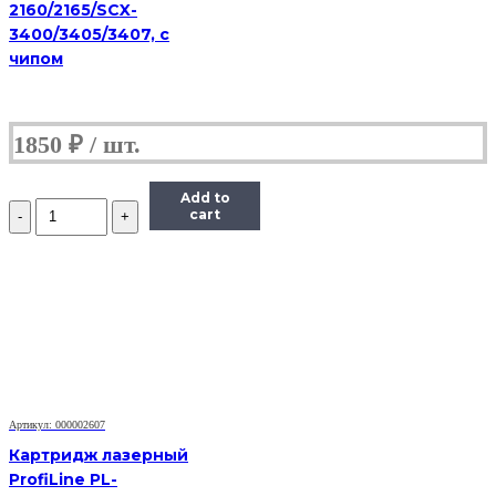
2160/2165/SCX-
3400/3405/3407, с
чипом
1850
₽
Add to
Количество
cart
Тонер-
картридж
Hi-
Black
(HB-
TK-
340)
для
Kyocera-
Mita
FS-
Артикул: 000002607
2020D,
Картридж лазерный
12K
ProfiLine PL-