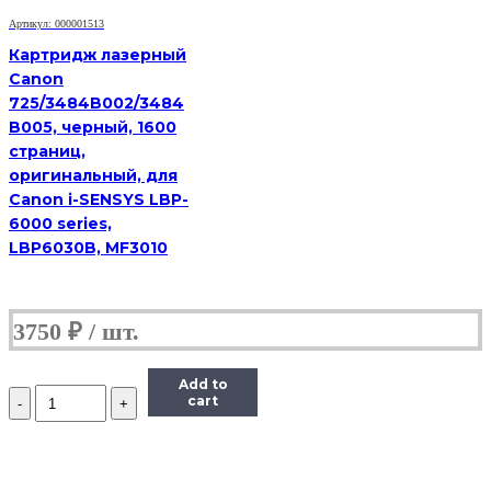
Mita
FS-
Артикул: 000001513
2020D,
Картридж лазерный
12K
Canon
725/3484B002/3484
B005, черный, 1600
страниц,
оригинальный, для
Canon i-SENSYS LBP-
6000 series,
LBP6030B, MF3010
3750
₽
Add to
Количество
cart
Тонер-
картридж
Hi-
Black