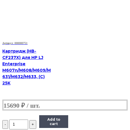
Hi-
Black
(HB-
TK-
340)
для
Kyocera-
Mita
FS-
Артикул: 000000751
2020D,
Картридж (HB-
12K
CF237X) для HP LJ
Enterprise
M607n/M608/M609/M
631/M632/M633, (С)
25K
15690
₽
Add to
Количество
cart
Тонер-