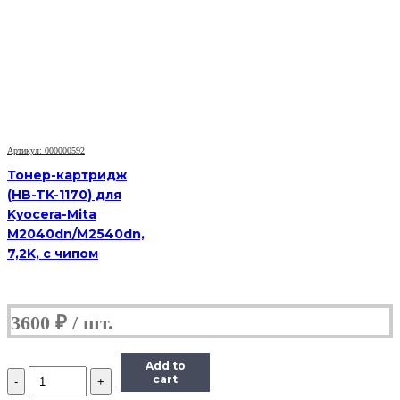
картридж
Hi-
Black
(HB-
TK-
340)
для
Kyocera-
Mita
FS-
Артикул: 000000592
2020D,
Тонер-картридж
12K
(HB-TK-1170) для
Kyocera-Mita
M2040dn/M2540dn,
7,2K, с чипом
3600
₽
Add to
Количество
cart
Тонер-