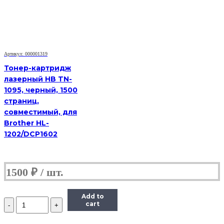
(HB-
TK-
340)
для
Kyocera-
Mita
FS-
Артикул: 000001319
2020D,
Тонер-картридж
12K
лазерный HB TN-
1095, черный, 1500
страниц,
совместимый, для
Brother HL-
1202/DCP1602
1500
₽
Add to
Количество
cart
Тонер-
картридж