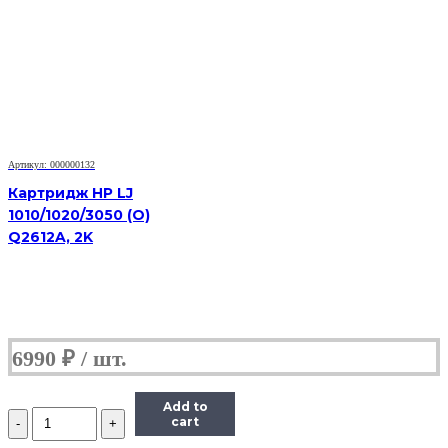
картридж
Hi-
Black
(HB-
TK-
340)
для
Kyocera-
Mita
FS-
Артикул: 000000132
2020D,
Картридж HP LJ
12K
1010/1020/3050 (O)
Q2612A, 2K
6990
₽
Add to
Количество
cart
Тонер-