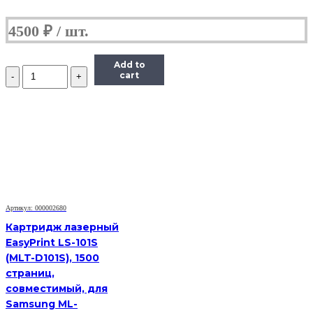
4500
₽
Add to
Количество
cart
Тонер-
картридж
Hi-
Black
(HB-
TK-
340)
для
Kyocera-
Mita
FS-
Артикул: 000002680
2020D,
Картридж лазерный
12K
EasyPrint LS-101S
(MLT-D101S), 1500
страниц,
совместимый, для
Samsung ML-