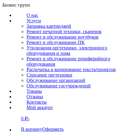
Перейти
Бизнес групп
к
О нас
содержанию
Услуги
Заправка картриджей
Ремонт печатной техники, сканеров
Ремонт и обслуживание ноутбуков
Ремонт и обслуживание ПК
Утилизация оргтехники, электронного
оборудования и лома
Ремонт и обслуживание периферийного
оборудования
Распечатка и копирование текста/проектов
Списание оргтехники
Обслуживание организаций
Обслуживание госучреждений
Товары
Отзывы
Контакты
Мой аккаунт
0
₽
СВЯЗАТЬСЯ
0
В корзину
Оформить
О нас