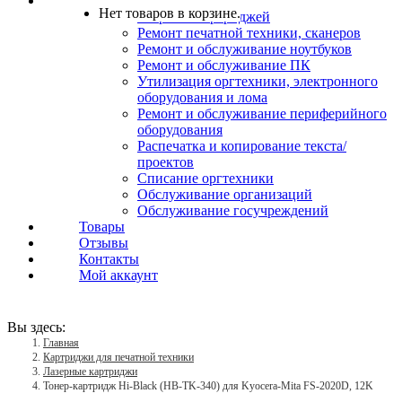
Услуги
Нет товаров в корзине.
Заправка картриджей
Ремонт печатной техники, сканеров
Ремонт и обслуживание ноутбуков
Ремонт и обслуживание ПК
Утилизация оргтехники, электронного
оборудования и лома
Ремонт и обслуживание периферийного
оборудования
Распечатка и копирование текста/
проектов
Списание оргтехники
Обслуживание организаций
Обслуживание госучреждений
Товары
Отзывы
Контакты
Мой аккаунт
Вы здесь:
Главная
Картриджи для печатной техники
Лазерные картриджи
Тонер-картридж Hi-Black (HB-TK-340) для Kyocera-Mita FS-2020D, 12K