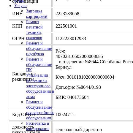
О нас
организации
Услуги
Заправка
ИНН
2223589658
картриджей
Ремонт
КПП
222501001
печатной
техники,
сканеров
ОГРН
1122223012933
Ремонт и
обслуживание
Р/сч:
ноутбуков
4070281050200000
Ремонт и
в отделение №8644 Сбербанка Росси
обслуживание
Барнаул
ПК
Банковские
Утилизация
К/сч: 30101810200000000604
реквизиты
оргтехники,
электронного
Доп.офис №8644/0193
оборудования и
лома
БИК: 040173604
Ремонт и
обслуживание
периферийного
Код ОКПО
10024711
оборудования
Распечатка и
должность
копирование
генеральный директор
руководителя