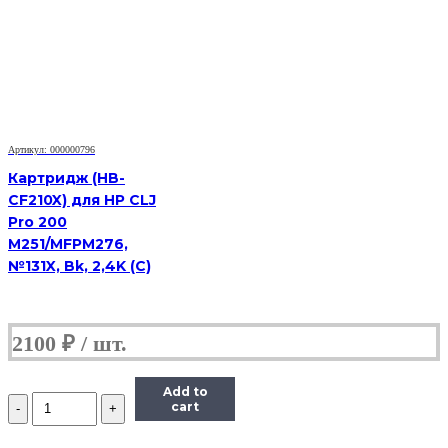
Hi-
Black
(HB-
TK-
340)
для
Kyocera-
Mita
FS-
Артикул: 000000796
2020D,
Картридж (HB-
12K
CF210X) для HP CLJ
Pro 200
M251/MFPM276,
№131X, Bk, 2,4K (С)
2100
₽
Add to
Количество
cart
Тонер-
картридж