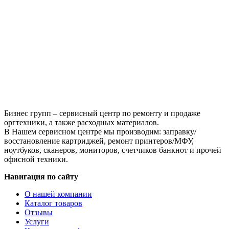
картридж
Hi-
Black
(HB-
TK-
340)
для
Kyocera-
Mita
FS-
2020D,
12K
Бизнес групп – сервисный центр по ремонту и продаже
оргтехники, а также расходных материалов.
В Нашем сервисном центре мы производим: заправку/
восстановление картриджей, ремонт принтеров/МФУ,
ноутбуков, сканеров, мониторов, счетчиков банкнот и прочей
офисной техники.
Навигация по сайту
О нашей компании
Каталог товаров
Отзывы
Услуги