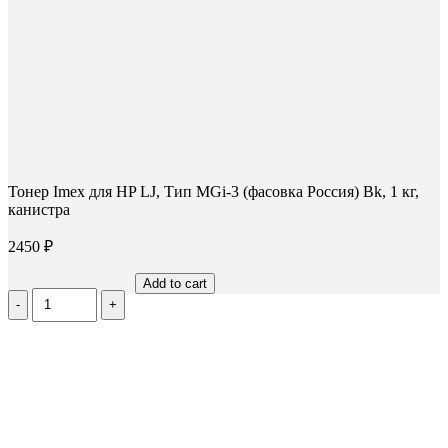
Тонер Imex для HP LJ, Тип MGi-3 (фасовка Россия) Bk, 1 кг,
канистра
2450
₽
Add to cart
Количество
Тонер
Imex
для
HP
LJ,
Тип
MGi-
3