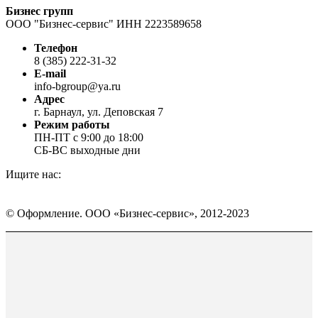
Бизнес групп
ООО "Бизнес-сервис" ИНН 2223589658
Телефон
8 (385) 222-31-32
E-mail
info-bgroup@ya.ru
Адрес
г. Барнаул, ул. Деповская 7
Режим работы
ПН-ПТ с 9:00 до 18:00
СБ-ВС выходные дни
Ищите нас:
Страница
Страница
Страница
Вконтакте
WhatsApp
Telegram
© Оформление. ООО «Бизнес-сервис», 2012-2023
открывается
открывается
открывается
в
в
в
Вверх
новом
новом
новом
окне
окне
окне