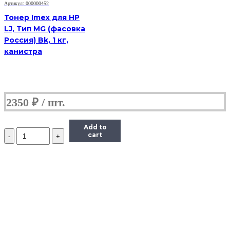
Bk,
Артикул: 000000452
1
Тонер Imex для HP
кг,
LJ, Тип MG (фасовка
канистра
Россия) Bk, 1 кг,
канистра
2350
₽
Add to
Количество
cart
Тонер
Imex
для
HP
LJ,
Тип
MGi-
3
(фасовка
Россия)