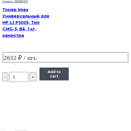
Bk,
Артикул: 000000459
1
Тонер Imex
кг,
Универсальный для
канистра
HP LJ P1005, Тип
CMG-3, Bk, 1 кг,
канистра
2032
₽
Add to
Количество
cart
Тонер
Imex
для
HP
LJ,
Тип
MGi-
3
(фасовка
Россия)