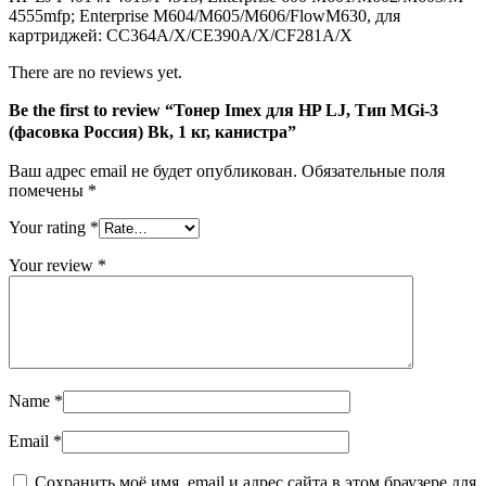
3
4555mfp; Enterprise M604/M605/M606/FlowM630, для
(фасовка
картриджей: CC364A/X/CE390A/X/CF281A/X
Россия)
Bk,
There are no reviews yet.
1
кг,
Be the first to review “Тонер Imex для HP LJ, Тип MGi-3
канистра
(фасовка Россия) Bk, 1 кг, канистра”
Ваш адрес email не будет опубликован.
Обязательные поля
помечены
*
Your rating
*
Your review
*
Name
*
Email
*
Сохранить моё имя, email и адрес сайта в этом браузере для