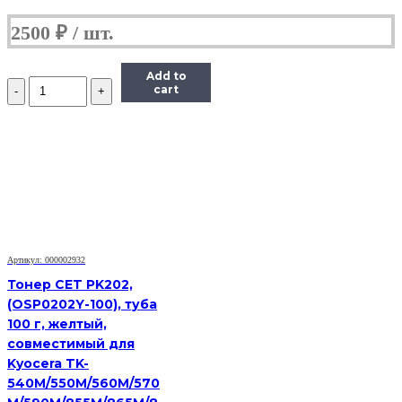
2500
₽
Add to
Количество
cart
Тонер
Imex
для
HP
LJ,
Тип
MGi-
3
(фасовка
Россия)
Bk,
Артикул: 000002932
1
Тонер CET PK202,
кг,
(OSP0202Y-100), туба
канистра
100 г, желтый,
совместимый для
Kyocera TK-
540M/550M/560M/570