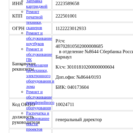
Заправка
ИНН
2223589658
картриджей
Ремонт
КПП
222501001
печатной
техники,
сканеров
ОГРН
1122223012933
Ремонт и
обслуживание
Р/сч:
ноутбуков
4070281050200000
Ремонт и
в отделение №8644 Сбербанка Росси
обслуживание
Барнаул
ПК
Банковские
Утилизация
К/сч: 30101810200000000604
реквизиты
оргтехники,
электронного
Доп.офис №8644/0193
оборудования и
лома
БИК: 040173604
Ремонт и
обслуживание
периферийного
Код ОКПО
10024711
оборудования
Распечатка и
должность
копирование
генеральный директор
руководителя
текста/
проектов