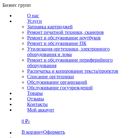
Перейти
Бизнес групп
к
О нас
содержанию
Услуги
Заправка картриджей
Ремонт печатной техники, сканеров
Ремонт и обслуживание ноутбуков
Ремонт и обслуживание ПК
Утилизация оргтехники, электронного
оборудования и лома
Ремонт и обслуживание периферийного
оборудования
Распечатка и копирование текста/проектов
Списание оргтехники
Обслуживание организаций
Обслуживание госучреждений
Товары
Отзывы
Контакты
Мой аккаунт
0
₽
СВЯЗАТЬСЯ
0
В корзину
Оформить
О нас