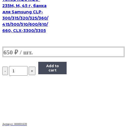
кг,
235M, M, 45 г, банка
канистра
для Samsung CLP-
300/315/320/325/360/
415/500/510/600/610/
660, CLX-3300/3305
650
₽
Add to
Количество
cart
Тонер
Imex
для
HP
LJ,
Тип
MGi-
3
(фасовка
Россия)
Bk,
Артикул: 000001639