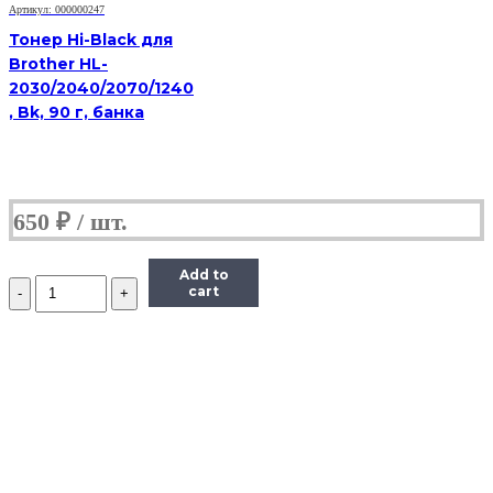
Bk,
Артикул: 000000247
1
Тонер Hi-Black для
кг,
Brother HL-
канистра
2030/2040/2070/1240
, Bk, 90 г, банка
650
₽
Add to
Количество
cart
Тонер
Imex
для
HP
LJ,
Тип
MGi-
3
(фасовка
Россия)