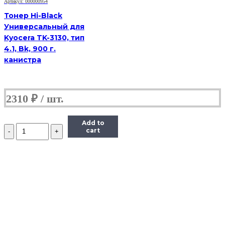
Bk,
Артикул: 000000954
1
Тонер Hi-Black
кг,
Универсальный для
канистра
Kyocera TK-3130, тип
4.1, Bk, 900 г.
канистра
2310
₽
Add to
Количество
cart
Тонер
Imex
для
HP
LJ,
Тип
MGi-
3
(фасовка
Россия)