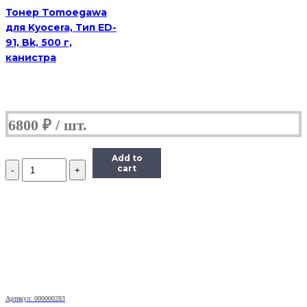
1
Тонер Tomoegawa
кг,
для Kyocera, Тип ED-
канистра
91, Bk, 500 г,
канистра
6800
₽
Add to
Количество
cart
Тонер
Imex
для
HP
LJ,
Тип
MGi-
3
(фасовка
Россия)
Bk,
Артикул: 000000283