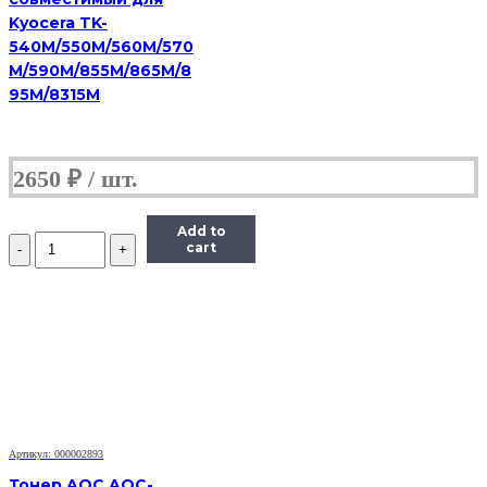
Kyocera TK-
540M/550M/560M/570
M/590M/855M/865M/8
95M/8315M
2650
₽
Add to
Количество
cart
Тонер
Imex
для
HP
LJ,
Тип
MGi-
3
(фасовка
Россия)
Bk,
Артикул: 000002893
1
Тонер AQC AQC-