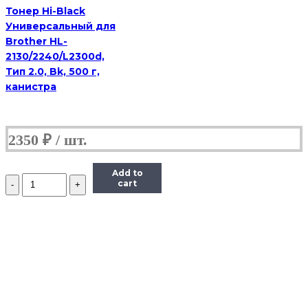
1
Тонер Hi-Black
кг,
Универсальный для
канистра
Brother HL-
2130/2240/L2300d,
Тип 2.0, Bk, 500 г,
канистра
2350
₽
Add to
Количество
cart
Тонер
Imex
для
HP
LJ,
Тип
MGi-
3
(фасовка
Россия)