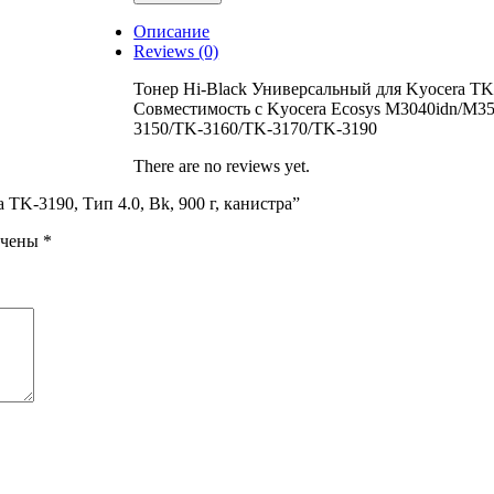
Универсальный
для
Описание
Kyocera
Reviews (0)
TK-
3190,
Тонер Hi-Black Универсальный для Kyocera TK-3
Тип
Совместимость с Kyocera Ecosys M3040idn/M35
4.0,
3150/TK-3160/TK-3170/TK-3190
Bk,
900
There are no reviews yet.
г,
a TK-3190, Тип 4.0, Bk, 900 г, канистра”
канистра
ечены
*