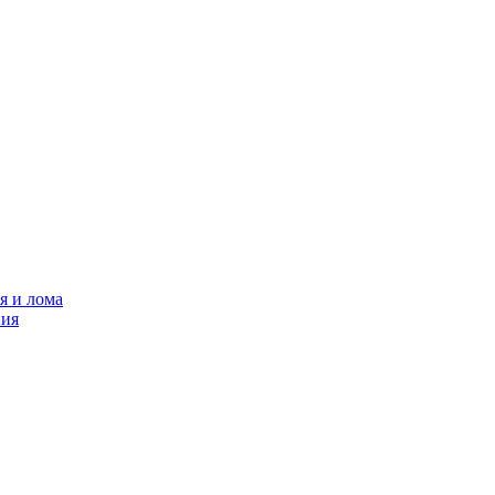
я и лома
ния