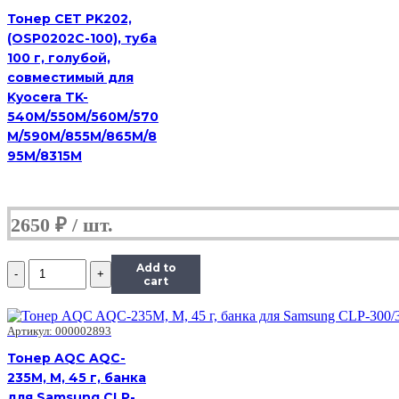
для
Тонер CET PK202,
Kyocera
(OSP0202C-100), туба
TK-
3190,
100 г, голубой,
Тип
совместимый для
4.0,
Kyocera TK-
Bk,
540M/550M/560M/570
900
г,
M/590M/855M/865M/8
канистра
95M/8315M
2650
₽
Количество
Add to
Тонер
cart
Hi-
Black
Универсальный
Артикул: 000002893
для
Тонер AQC AQC-
Kyocera
235M, M, 45 г, банка
TK-
3190,
для Samsung CLP-