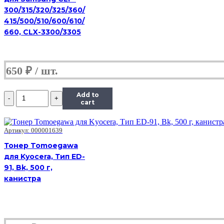
Тип
300/315/320/325/360/
4.0,
415/500/510/600/610/
Bk,
660, CLX-3300/3305
900
г,
канистра
650
₽
Количество
Add to
Тонер
cart
Hi-
Black
Универсальный
Артикул: 000001639
для
Тонер Tomoegawa
Kyocera
для Kyocera, Тип ED-
TK-
3190,
91, Bk, 500 г,
Тип
канистра
4.0,
Bk,
900
г,
канистра