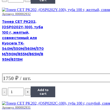
Тонер
cart
Hi-
Black
Универсальный
Артикул: 000002932
для
Тонер CET PK202,
Kyocera
(OSP0202Y-100), туба
TK-
3190,
100 г, желтый,
Тип
совместимый для
4.0,
Kyocera TK-
Bk,
540M/550M/560M/570
900
г,
M/590M/855M/865M/8
канистра
95M/8315M
1750
₽
Количество
Add to
Тонер
cart
Hi-
Black
Универсальный
Артикул: 000002931