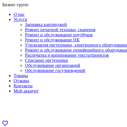
Перейти
Бизнес групп
к
О нас
содержанию
Услуги
Заправка картриджей
Ремонт печатной техники, сканеров
Ремонт и обслуживание ноутбуков
Ремонт и обслуживание ПК
Утилизация оргтехники, электронного оборудовани
Ремонт и обслуживание периферийного оборудова
Распечатка и копирование текста/проектов
Списание оргтехники
Обслуживание организаций
Обслуживание госучреждений
Товары
Отзывы
Контакты
Мой аккаунт