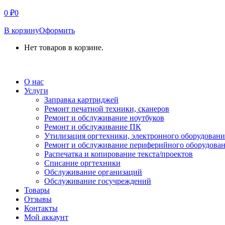
0
₽
0
В корзину
Оформить
Нет товаров в корзине.
СВЯЗАТЬСЯ С НАМИ
О нас
Услуги
Заправка картриджей
Ремонт печатной техники, сканеров
Ремонт и обслуживание ноутбуков
Ремонт и обслуживание ПК
Утилизация оргтехники, электронного оборудовани
Ремонт и обслуживание периферийного оборудова
Распечатка и копирование текста/проектов
Списание оргтехники
Обслуживание организаций
Обслуживание госучреждений
Товары
Отзывы
Контакты
Мой аккаунт