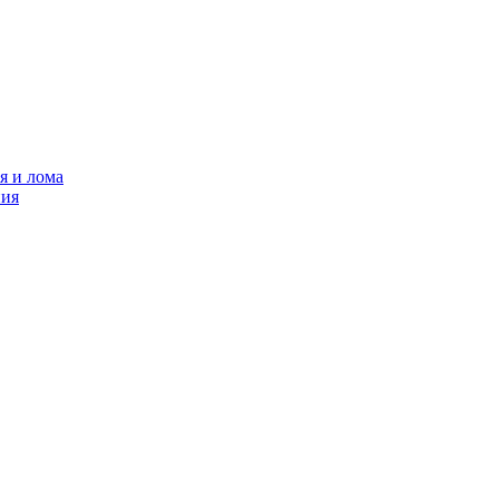
я и лома
ния