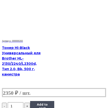
Black
Универсальный
для
HP
CLJ
CP1025,
Сферизованный,
Тип
1.0,
Артикул: 000000283
Y,
585
Тонер Hi-Black
г,
Универсальный для
канистра
Brother HL-
2130/2240/L2300d,
Тип 2.0, Bk, 500 г,
канистра
2350
₽
Количество
Add to