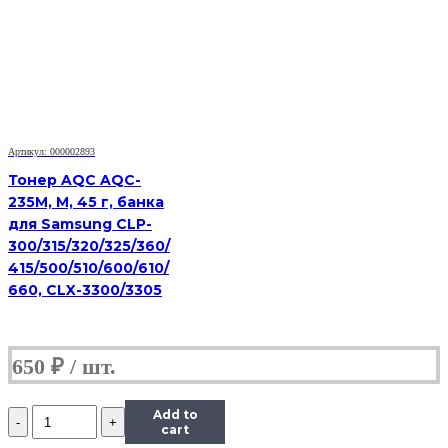
Универсальный
для
HP
CLJ
CP1025,
Сферизованный,
Тип
1.0,
Артикул: 000002893
Y,
585
Тонер AQC AQC-
г,
235M, M, 45 г, банка
канистра
для Samsung CLP-
300/315/320/325/360/
415/500/510/600/610/
660, CLX-3300/3305
650
₽
Количество
Add to
Тонер
cart