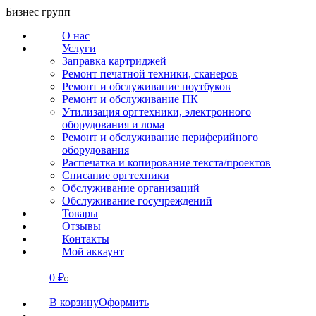
Перейти
Бизнес групп
к
О нас
содержанию
Услуги
Заправка картриджей
Ремонт печатной техники, сканеров
Ремонт и обслуживание ноутбуков
Ремонт и обслуживание ПК
Утилизация оргтехники, электронного
оборудования и лома
Ремонт и обслуживание периферийного
оборудования
Распечатка и копирование текста/проектов
Списание оргтехники
Обслуживание организаций
Обслуживание госучреждений
Товары
Отзывы
Контакты
Мой аккаунт
0
₽
СВЯЗАТЬСЯ
0
В корзину
Оформить
О нас