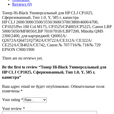
HP
Reviews (0)
CLJ
CP1025,
Тонер Hi-Black Универсальный для HP CLJ CP1025,
Сферизованный,
Сферизованный, Тип 1.0, Y, 585 г, канистра
Тип
HP CLJ 2600/3000/3500/3550/3600/3700/3800/4600/4700,
1.0,
CP1025/Pro 100 Col M175, CP3525/CP4005/CP5225, Canon LBP
Y,
5000/5050/MF8050/LBP 7010/7018//LBP7200, Minolta QMS
585
2300/2400, для картриджей: Q6002A/
г,
Q2672A/Q6472/Q7582A/C9722A/CE312A/ CE322A/
канистра
CE252A/CB402A/CE742, Canon № 707/716/№ 718/№ 729
EPSON C900/1900
There are no reviews yet.
Be the first to review “Тонер Hi-Black Универсальный для
HP CLJ CP1025, Сферизованный, Тип 1.0, Y, 585 г,
канистра”
Ваш адрес email не будет опубликован.
Обязательные поля
помечены
*
Your rating
*
Your review
*