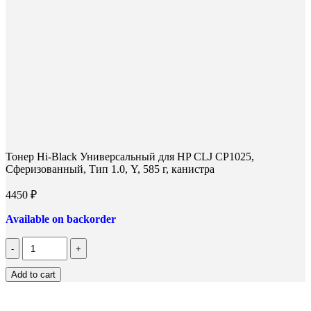
Тонер Hi-Black Универсальный для HP CLJ CP1025,
Сферизованный, Тип 1.0, Y, 585 г, канистра
4450
₽
Available on backorder
Количество
Тонер
Hi-
Add to cart
Black
Универсальный
для