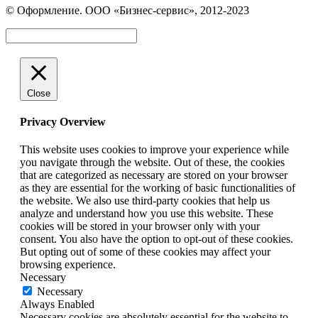
Вконтакте
WhatsApp
Telegram
© Оформление. ООО «Бизнес-сервис», 2012-2023
открывается
открывается
открывается
в
в
в
Вверх
новом
новом
новом
окне
окне
окне
Close
Privacy Overview
This website uses cookies to improve your experience while
you navigate through the website. Out of these, the cookies
that are categorized as necessary are stored on your browser
as they are essential for the working of basic functionalities of
the website. We also use third-party cookies that help us
analyze and understand how you use this website. These
cookies will be stored in your browser only with your
consent. You also have the option to opt-out of these cookies.
But opting out of some of these cookies may affect your
browsing experience.
Necessary
Necessary
Always Enabled
Necessary cookies are absolutely essential for the website to