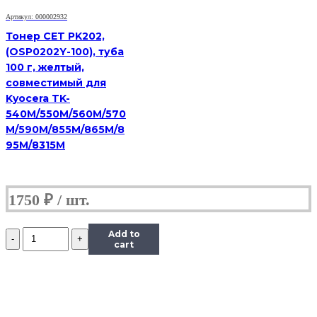
1.0,
Артикул: 000002932
Y,
585
Тонер CET PK202,
г,
(OSP0202Y-100), туба
канистра
100 г, желтый,
совместимый для
Kyocera TK-
540M/550M/560M/570
M/590M/855M/865M/8
95M/8315M
1750
₽
Количество
Add to
Тонер
cart
Hi-
Black
Универсальный
для
HP