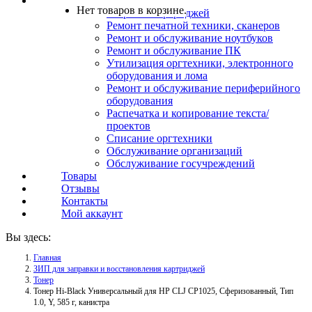
Услуги
Нет товаров в корзине.
Заправка картриджей
Ремонт печатной техники, сканеров
Ремонт и обслуживание ноутбуков
Ремонт и обслуживание ПК
Утилизация оргтехники, электронного
оборудования и лома
Ремонт и обслуживание периферийного
оборудования
Распечатка и копирование текста/
проектов
Списание оргтехники
Обслуживание организаций
Обслуживание госучреждений
Товары
Отзывы
Контакты
Мой аккаунт
Вы здесь:
Главная
ЗИП для заправки и восстановления картриджей
Тонер
Тонер Hi-Black Универсальный для HP CLJ CP1025, Сферизованный, Тип
1.0, Y, 585 г, канистра