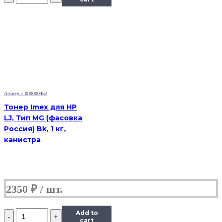
Hi-
Black
Универсальный
для
HP
CLJ
CP1025,
Сферизованный,
Тип
1.0,
Артикул: 000000452
Y,
585
Тонер Imex для HP
г,
LJ, Тип MG (фасовка
канистра
Россия) Bk, 1 кг,
канистра
2350
₽
Количество
Add to
Тонер
cart