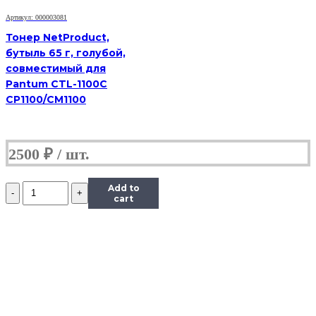
Артикул: 000003081
Тонер NetProduct,
бутыль 65 г, голубой,
совместимый для
Pantum CTL-1100C
CP1100/CM1100
2500
₽
Количество
Add to
Тонер
cart
Hi-
Black
Универсальный
для
HP
CLJ
CP1025,
Сферизованный,
Тип