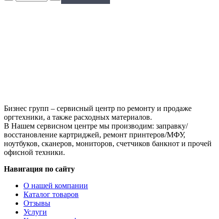
Hi-
Black
Универсальный
для
HP
CLJ
CP1025,
Сферизованный,
Тип
1.0,
Y,
585
Бизнес групп – сервисный центр по ремонту и продаже
г,
оргтехники, а также расходных материалов.
канистра
В Нашем сервисном центре мы производим: заправку/
восстановление картриджей, ремонт принтеров/МФУ,
ноутбуков, сканеров, мониторов, счетчиков банкнот и прочей
офисной техники.
Навигация по сайту
О нашей компании
Каталог товаров
Отзывы
Услуги