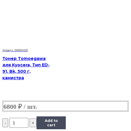
Hi-
Black
Универсальный
для
HP
CLJ
CP1025,
Сферизованный,
Тип
1.0,
Артикул: 000001639
Y,
585
Тонер Tomoegawa
г,
для Kyocera, Тип ED-
канистра
91, Bk, 500 г,
канистра
6800
₽
Количество
Add to
Тонер
cart
Hi-