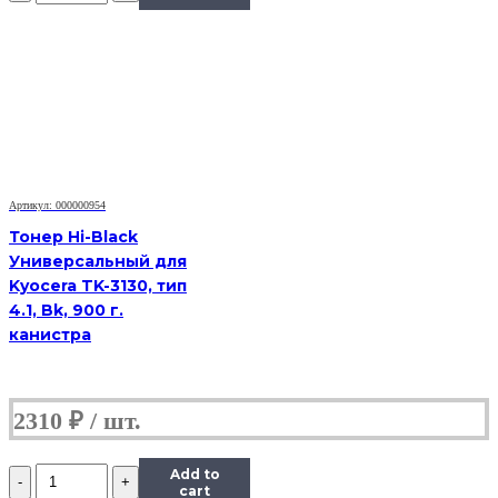
Hi-
Black
Универсальный
для
HP
CLJ
CP1025,
Сферизованный,
Тип
1.0,
Артикул: 000000954
Y,
585
Тонер Hi-Black
г,
Универсальный для
канистра
Kyocera TK-3130, тип
4.1, Bk, 900 г.
канистра
2310
₽
Количество
Add to
Тонер
cart