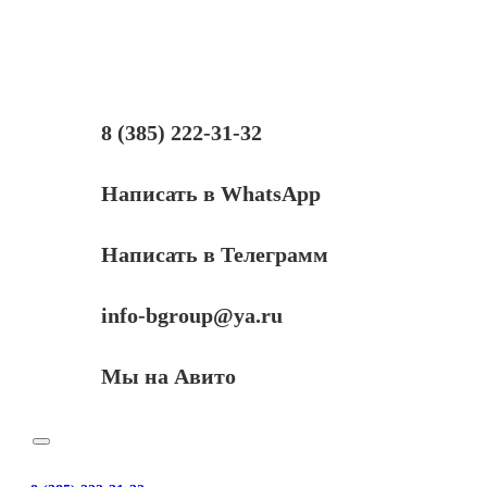
HP
CLJ
CP1025,
Сферизованный,
Тип
1.0,
Y,
8 (385) 222-31-32
585
г,
канистра
Написать в WhatsApp
Написать в Телеграмм
info-bgroup@ya.ru
Мы на Авито