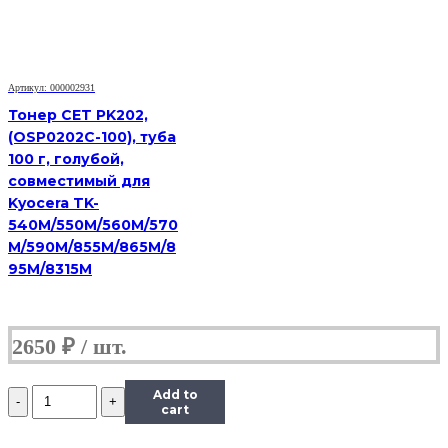
CLJ
CP1025,
Сферизованный,
Тип
1.0,
Артикул: 000002931
Y,
585
Тонер CET PK202,
г,
(OSP0202C-100), туба
канистра
100 г, голубой,
совместимый для
Kyocera TK-
540M/550M/560M/570
M/590M/855M/865M/8
95M/8315M
2650
₽
Количество
Add to
Тонер
cart
Hi-
Black