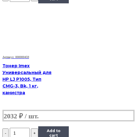
Hi-
Black
Универсальный
для
HP
CLJ
CP1025,
Сферизованный,
Тип
1.0,
Артикул: 000000459
Y,
585
Тонер Imex
г,
Универсальный для
канистра
HP LJ P1005, Тип
CMG-3, Bk, 1 кг,
канистра
2032
₽
Количество
Add to
Тонер
cart