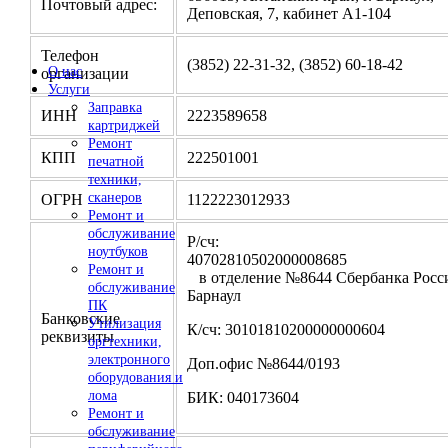
Почтовый адрес:
Деповская, 7, кабинет А1-104
Телефон
(3852) 22-31-32, (3852) 60-18-42
О нас
организации
Услуги
Заправка
ИНН
2223589658
картриджей
Ремонт
КПП
222501001
печатной
техники,
сканеров
ОГРН
1122223012933
Ремонт и
обслуживание
Р/сч:
ноутбуков
4070281050200000
Ремонт и
в отделение №8644 Сбербанка Росси
обслуживание
Барнаул
ПК
Банковские
Утилизация
К/сч: 30101810200000000604
реквизиты
оргтехники,
электронного
Доп.офис №8644/0193
оборудования и
лома
БИК: 040173604
Ремонт и
обслуживание