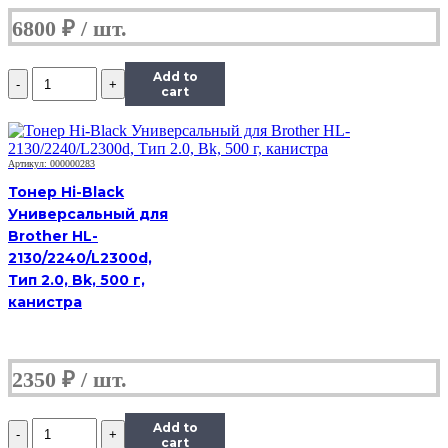
канистра
6800
₽
Количество
Add to
Тонер
cart
Hi-
Black
Универсальный
для
Артикул: 000000283
HP
Тонер Hi-Black
CLJ
Универсальный для
CP1025,
Brother HL-
Сферизованный,
Тип
2130/2240/L2300d,
1.0,
Тип 2.0, Bk, 500 г,
C,
канистра
585
г,
канистра
2350
₽
Количество
Add to
Тонер
cart