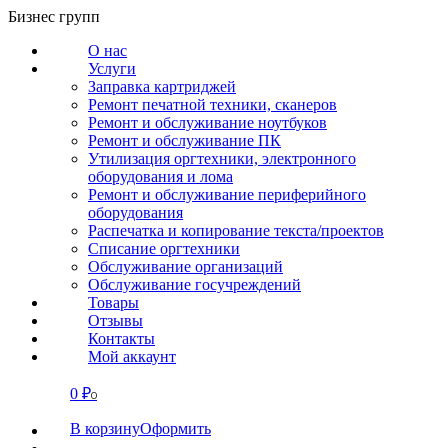
Перейти
Бизнес групп
к
О нас
содержанию
Услуги
Заправка картриджей
Ремонт печатной техники, сканеров
Ремонт и обслуживание ноутбуков
Ремонт и обслуживание ПК
Утилизация оргтехники, электронного
оборудования и лома
Ремонт и обслуживание периферийного
оборудования
Распечатка и копирование текста/проектов
Списание оргтехники
Обслуживание организаций
Обслуживание госучреждений
Товары
Отзывы
Контакты
Мой аккаунт
0
₽
СВЯЗАТЬСЯ
0
В корзину
Оформить
О нас