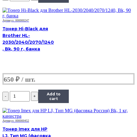
Hi-
Black
Универсальный
для
Артикул: 000000247
HP
Тонер Hi-Black для
CLJ
Brother HL-
CP1025,
2030/2040/2070/1240
Сферизованный,
Тип
, Bk, 90 г, банка
1.0,
C,
585
г,
канистра
650
₽
Количество
Add to
Тонер
cart
Hi-
Black
Универсальный
для
Артикул: 000000452
HP
Тонер Imex для HP
CLJ
LJ, Тип MG (фасовка