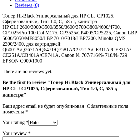
HP
Reviews (0)
CLJ
CP1025,
Тонер Hi-Black Универсальный для HP CLJ CP1025,
Сферизованный,
Сферизованный, Тип 1.0, C, 585 г, канистра
Тип
HP CLJ 2600/3000/3500/3550/3600/3700/3800/4600/4700,
1.0,
CP1025/Pro 100 Col M175, CP3525/CP4005/CP5225, Canon LBP
C,
5000/5050/MF8050/LBP 7010/7018/LBP7200, Minolta QMS
585
2300/2400, для картриджей:
г,
Q6001A/Q2671A/Q6471/Q7581A/C9721A/CE311A /CE321A/
канистра
CE251A/CB401A/CE741A, Canon № 707/716/№ 718/№ 729
EPSON C900/1900
There are no reviews yet.
Be the first to review “Тонер Hi-Black Универсальный для
HP CLJ CP1025, Сферизованный, Тип 1.0, C, 585 г,
канистра”
Ваш адрес email не будет опубликован.
Обязательные поля
помечены
*
Your rating
*
Your review
*