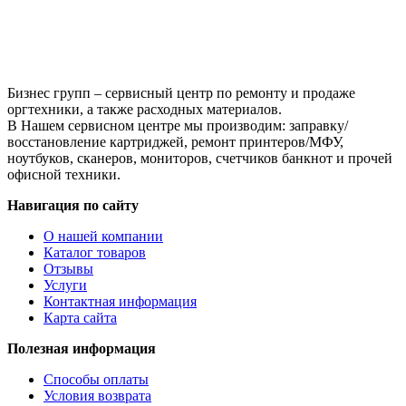
Black
Универсальный
для
HP
CLJ
CP1025,
Бизнес групп – сервисный центр по ремонту и продаже
Сферизованный,
оргтехники, а также расходных материалов.
Тип
В Нашем сервисном центре мы производим: заправку/
1.0,
восстановление картриджей, ремонт принтеров/МФУ,
C,
ноутбуков, сканеров, мониторов, счетчиков банкнот и прочей
585
офисной техники.
г,
канистра
Навигация по сайту
О нашей компании
Каталог товаров
Отзывы
Услуги
Контактная информация
Карта сайта
Полезная информация
Способы оплаты
Условия возврата