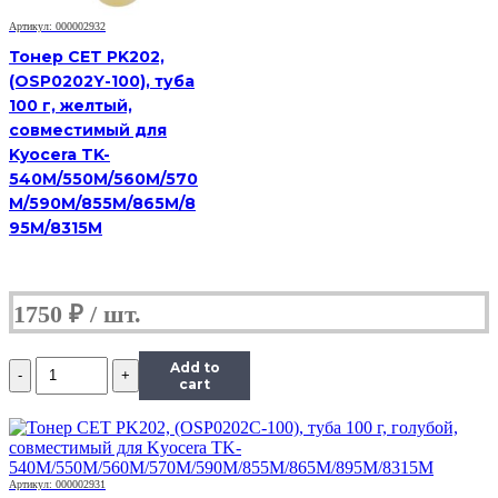
1.0,
Артикул: 000002932
C,
585
Тонер CET PK202,
г,
(OSP0202Y-100), туба
канистра
100 г, желтый,
совместимый для
Kyocera TK-
540M/550M/560M/570
M/590M/855M/865M/8
95M/8315M
1750
₽
Количество
Add to
Тонер
cart
Hi-
Black
Универсальный
для
HP
Артикул: 000002931