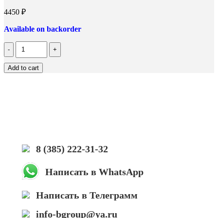
4450
₽
Available on backorder
Количество
Тонер
Hi-
Add to cart
Black
Универсальный
для
HP
CLJ
CP1025,
Сферизованный,
Тип
1.0,
8 (385) 222-31-32
C,
585
г,
Написать в WhatsApp
канистра
Написать в Телеграмм
info-bgroup@ya.ru