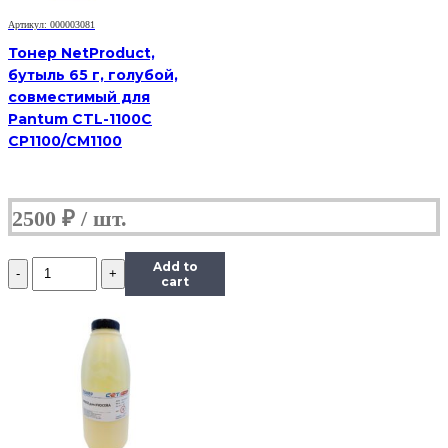
Артикул: 000003081
Тонер NetProduct,
бутыль 65 г, голубой,
совместимый для
Pantum CTL-1100C
CP1100/CM1100
2500
₽
Количество
Add to
Тонер
cart
Hi-
Black
Универсальный
для
HP
CLJ
CP1025,
Сферизованный,
Тип