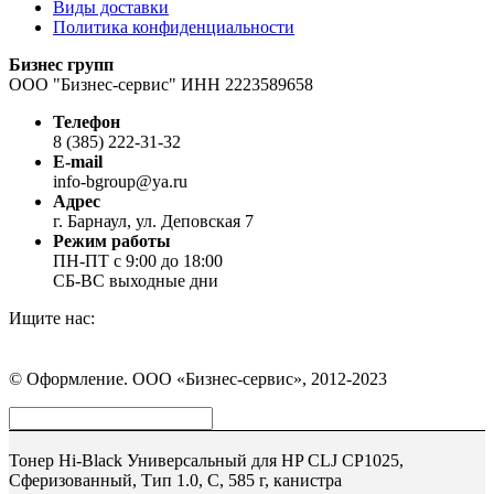
Виды доставки
Политика конфиденциальности
Бизнес групп
ООО "Бизнес-сервис" ИНН 2223589658
Телефон
8 (385) 222-31-32
E-mail
info-bgroup@ya.ru
Адрес
г. Барнаул, ул. Деповская 7
Режим работы
ПН-ПТ с 9:00 до 18:00
СБ-ВС выходные дни
Ищите нас:
Страница
Страница
Страница
Вконтакте
WhatsApp
Telegram
© Оформление. ООО «Бизнес-сервис», 2012-2023
открывается
открывается
открывается
в
в
в
Вверх
новом
новом
новом
окне
окне
окне
Тонер Hi-Black Универсальный для HP CLJ CP1025,
Сферизованный, Тип 1.0, C, 585 г, канистра