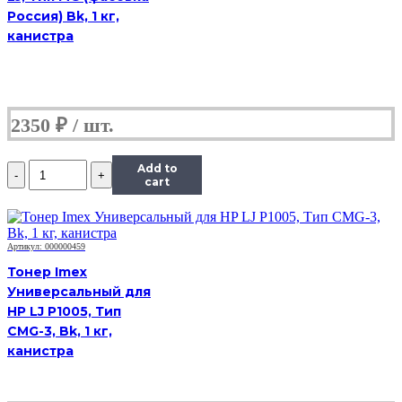
CP1025,
Россия) Bk, 1 кг,
Сферизованный,
Тип
канистра
1.0,
C,
585
г,
канистра
2350
₽
Количество
Add to
Тонер
cart
Hi-
Black
Универсальный
для
Артикул: 000000459
HP
Тонер Imex
CLJ
Универсальный для
CP1025,
HP LJ P1005, Тип
Сферизованный,
Тип
CMG-3, Bk, 1 кг,
1.0,
канистра
C,
585
г,