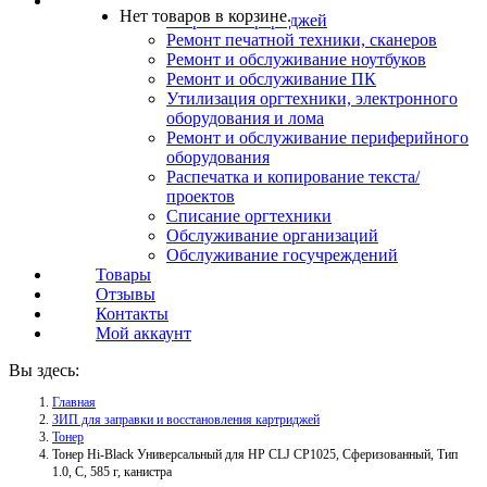
Услуги
Нет товаров в корзине.
Заправка картриджей
Ремонт печатной техники, сканеров
Ремонт и обслуживание ноутбуков
Ремонт и обслуживание ПК
Утилизация оргтехники, электронного
оборудования и лома
Ремонт и обслуживание периферийного
оборудования
Распечатка и копирование текста/
проектов
Списание оргтехники
Обслуживание организаций
Обслуживание госучреждений
Товары
Отзывы
Контакты
Мой аккаунт
Вы здесь:
Главная
ЗИП для заправки и восстановления картриджей
Тонер
Тонер Hi-Black Универсальный для HP CLJ CP1025, Сферизованный, Тип
1.0, C, 585 г, канистра