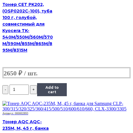
CLJ
Тонер CET PK202,
CP1025,
(OSP0202C-100), туба
Сферизованный,
100 г, голубой,
Тип
1.0,
совместимый для
C,
Kyocera TK-
585
540M/550M/560M/570
г,
M/590M/855M/865M/8
канистра
95M/8315M
2650
₽
Количество
Add to
Тонер
cart
Hi-
Black
Универсальный
для
Артикул: 000002893
HP
Тонер AQC AQC-
CLJ
235M, M, 45 г, банка
CP1025,