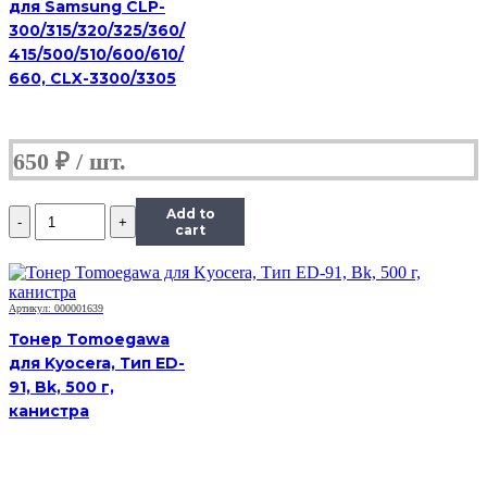
для Samsung CLP-
Сферизованный,
Тип
300/315/320/325/360/
1.0,
415/500/510/600/610/
C,
660, CLX-3300/3305
585
г,
канистра
650
₽
Количество
Add to
Тонер
cart
Hi-
Black
Универсальный
для
Артикул: 000001639
HP
Тонер Tomoegawa
CLJ
для Kyocera, Тип ED-
CP1025,
91, Bk, 500 г,
Сферизованный,
Тип
канистра
1.0,
C,
585
г,