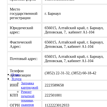
Место
государственной
г. Барнаул
регистрации
Юридический
656015, Алтайский край, г. Барнаул,
адрес:
Деповская, 7, кабинет А1-104
Фактический
656015, Алтайский край, г. Барнаул,
Адрес:
Деповская, 7, кабинет А1-104
656015, Алтайский край, г. Барнаул,
Почтовый адрес:
Деповская, 7, кабинет А1-104
Телефон
(3852) 22-31-32, (3852) 60-18-42
О нас
организации
Услуги
Заправка
ИНН
2223589658
картриджей
Ремонт
КПП
222501001
печатной
техники,
сканеров
ОГРН
1122223012933