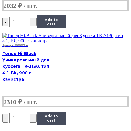
канистра
2032
₽
Количество
Add to
Тонер
cart
Hi-
Black
Универсальный
для
Артикул: 000000954
HP
Тонер Hi-Black
CLJ
Универсальный для
CP1025,
Kyocera TK-3130, тип
Сферизованный,
Тип
4.1, Bk, 900 г.
1.0,
канистра
C,
585
г,
канистра
2310
₽
Количество
Add to
Тонер
cart
Hi-