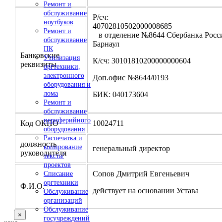
Ремонт и
обслуживание
Р/сч:
ноутбуков
4070281050200000
Ремонт и
в отделение №8644 Сбербанка Росси
обслуживание
Барнаул
ПК
Банковские
Утилизация
К/сч: 30101810200000000604
реквизиты
оргтехники,
электронного
Доп.офис №8644/0193
оборудования и
лома
БИК: 040173604
Ремонт и
обслуживание
периферийного
Код ОКПО
10024711
оборудования
Распечатка и
должность
копирование
генеральный директор
руководителя
текста/
проектов
Сопов Дмитрий Евгеньевич
Списание
оргтехники
Ф.И.О.
действует на основании Устава
Обслуживание
организаций
Обслуживание
×
госучреждений