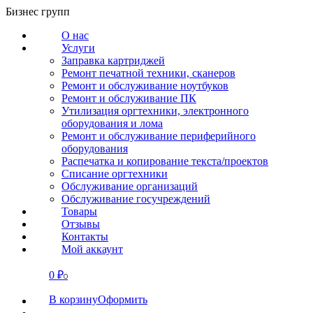
Перейти
Бизнес групп
к
О нас
содержанию
Услуги
Заправка картриджей
Ремонт печатной техники, сканеров
Ремонт и обслуживание ноутбуков
Ремонт и обслуживание ПК
Утилизация оргтехники, электронного
оборудования и лома
Ремонт и обслуживание периферийного
оборудования
Распечатка и копирование текста/проектов
Списание оргтехники
Обслуживание организаций
Обслуживание госучреждений
Товары
Отзывы
Контакты
Мой аккаунт
0
₽
СВЯЗАТЬСЯ
0
В корзину
Оформить
О нас