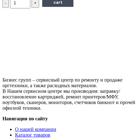
Количество
cart
Ролик
заряда
для
Samsung
ML-
1510/1710/SCX-
4200,
тип
2.5
Бизнес групп – сервисный центр по ремонту и продаже
оргтехники, а также расходных материалов.
В Нашем сервисном центре мы производим: заправку/
восстановление картриджей, ремонт принтеров/МФУ,
ноутбуков, сканеров, мониторов, счетчиков банкнот и прочей
офисной техники.
Навигация по сайту
О нашей компании
Каталог товаров