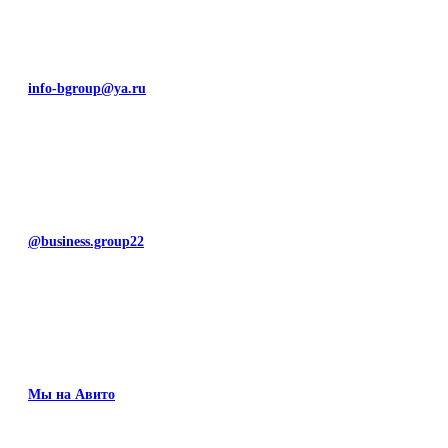
info-bgroup@ya.ru
@business.group22
Мы на Авито