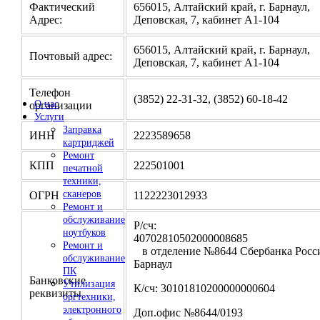
Фактический
656015, Алтайский край, г. Барнаул,
Адрес:
Деповская, 7, кабинет А1-104
656015, Алтайский край, г. Барнаул,
Почтовый адрес:
Деповская, 7, кабинет А1-104
Телефон
(3852) 22-31-32, (3852) 60-18-42
О нас
организации
Услуги
Заправка
ИНН
2223589658
картриджей
Ремонт
КПП
222501001
печатной
техники,
сканеров
ОГРН
1122223012933
Ремонт и
обслуживание
Р/сч:
ноутбуков
4070281050200000
Ремонт и
в отделение №8644 Сбербанка Росси
обслуживание
Барнаул
ПК
Банковские
Утилизация
К/сч: 30101810200000000604
реквизиты
оргтехники,
электронного
Доп.офис №8644/0193