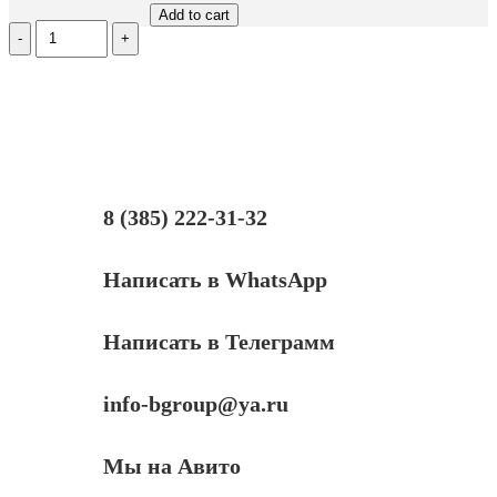
Add to cart
Количество
Ролик
заряда
для
Samsung
ML-
1510/1710/SCX-
4200,
тип
2.5
8 (385) 222-31-32
Написать в WhatsApp
Написать в Телеграмм
info-bgroup@ya.ru
Мы на Авито