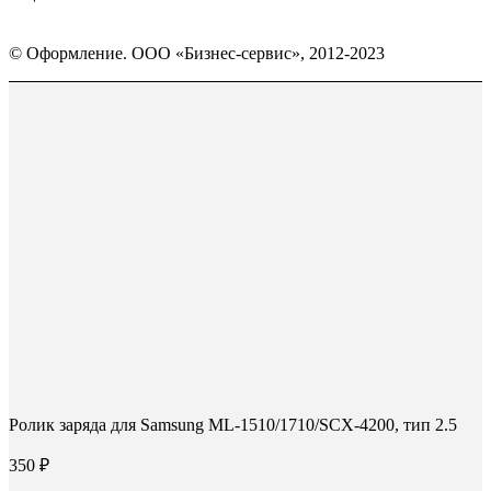
Страница
Страница
Страница
Вконтакте
WhatsApp
Telegram
© Оформление. ООО «Бизнес-сервис», 2012-2023
открывается
открывается
открывается
в
в
в
Вверх
новом
новом
новом
окне
окне
окне
Ролик заряда для Samsung ML-1510/1710/SCX-4200, тип 2.5
350
₽