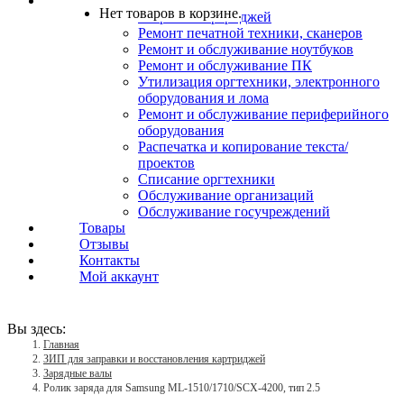
Услуги
Нет товаров в корзине.
Заправка картриджей
Ремонт печатной техники, сканеров
Ремонт и обслуживание ноутбуков
Ремонт и обслуживание ПК
Утилизация оргтехники, электронного
оборудования и лома
Ремонт и обслуживание периферийного
оборудования
Распечатка и копирование текста/
проектов
Списание оргтехники
Обслуживание организаций
Обслуживание госучреждений
Товары
Отзывы
Контакты
Мой аккаунт
Вы здесь:
Главная
ЗИП для заправки и восстановления картриджей
Зарядные валы
Ролик заряда для Samsung ML-1510/1710/SCX-4200, тип 2.5