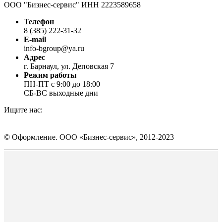
ООО "Бизнес-сервис" ИНН 2223589658
Телефон
8 (385) 222-31-32
E-mail
info-bgroup@ya.ru
Адрес
г. Барнаул, ул. Деповская 7
Режим работы
ПН-ПТ с 9:00 до 18:00
СБ-ВС выходные дни
Ищите нас:
Страница
Страница
Страница
Вконтакте
WhatsApp
Telegram
© Оформление. ООО «Бизнес-сервис», 2012-2023
открывается
открывается
открывается
в
в
в
Вверх
новом
новом
новом
окне
окне
окне