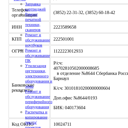
Заправка
картриджей
Телефон
(3852) 22-31-32, (3852) 60-18-42
Ремонт
организации
печатной
техники,
ИНН
2223589658
сканеров
Ремонт и
КПП
222501001
обслуживание
ноутбуков
Ремонт и
ОГРН
1122223012933
обслуживание
ПК
Р/сч:
Утилизация
4070281050200000
оргтехники,
в отделение №8644 Сбербанка Росси
электронного
Барнаул
оборудования и
Банковские
лома
К/сч: 30101810200000000604
реквизиты
Ремонт и
обслуживание
Доп.офис №8644/0193
периферийного
оборудования
БИК: 040173604
Распечатка и
копирование
текста/
Код ОКПО
10024711
проектов