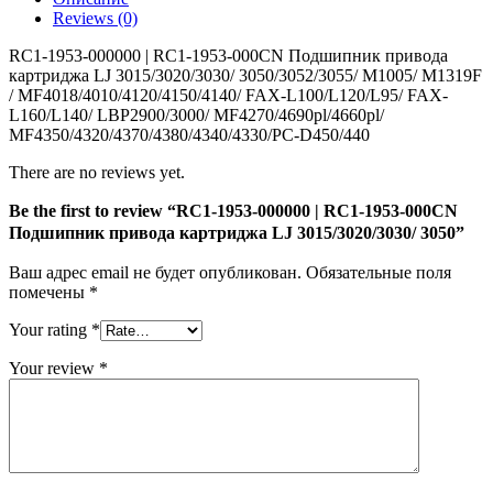
1953-
Reviews (0)
000CN
Подшипник
RC1-1953-000000 | RC1-1953-000CN Подшипник привода
привода
картриджа LJ 3015/3020/3030/ 3050/3052/3055/ M1005/ M1319F
картриджа
/ MF4018/4010/4120/4150/4140/ FAX-L100/L120/L95/ FAX-
LJ
L160/L140/ LBP2900/3000/ MF4270/4690pl/4660pl/
3015/3020/3030/
MF4350/4320/4370/4380/4340/4330/PC-D450/440
3050
There are no reviews yet.
Be the first to review “RC1-1953-000000 | RC1-1953-000CN
Подшипник привода картриджа LJ 3015/3020/3030/ 3050”
Ваш адрес email не будет опубликован.
Обязательные поля
помечены
*
Your rating
*
Your review
*