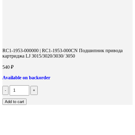
RC1-1953-000000 | RC1-1953-000CN Подшипник привода
картриджа LJ 3015/3020/3030/ 3050
540
₽
Available on backorder
Количество
RC1-
1953-
Add to cart
000000
|
RC1-
1953-
000CN
Подшипник