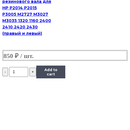
резинового вала для
HP P2014 P2015
P3005 M2727 M3027
M3035 1320 1160 2400
2410 2420 2430
(правый и левый)
850
₽
Количество
Add to
RC1-
cart
1953-
000000
|
RC1-
1953-
000CN
Подшипник
привода
картриджа
LJ