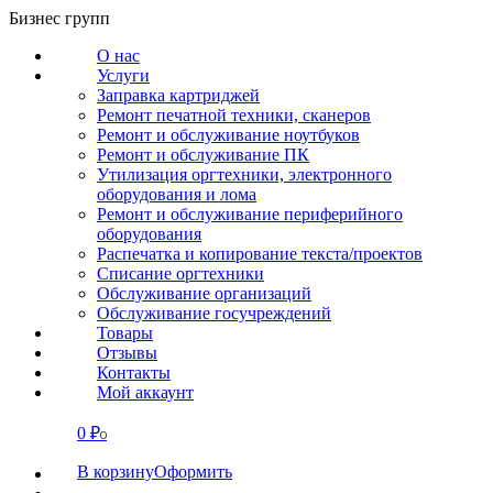
Перейти
Бизнес групп
к
О нас
содержанию
Услуги
Заправка картриджей
Ремонт печатной техники, сканеров
Ремонт и обслуживание ноутбуков
Ремонт и обслуживание ПК
Утилизация оргтехники, электронного
оборудования и лома
Ремонт и обслуживание периферийного
оборудования
Распечатка и копирование текста/проектов
Списание оргтехники
Обслуживание организаций
Обслуживание госучреждений
Товары
Отзывы
Контакты
Мой аккаунт
0
₽
СВЯЗАТЬСЯ
0
В корзину
Оформить
О нас