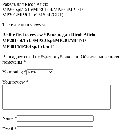
MP201spf/1515/MP301spf/MP201/MP171/
Ракель для Ricoh Aficio
MP301/MP301sp/1515mf
MP201spf/1515/MP301spf/MP201/MP171/
MP301/MP301sp/1515mf (CET)
There are no reviews yet.
Be the first to review “Ракель для Ricoh Aficio
MP201spf/1515/MP301spf/MP201/MP171/
MP301/MP301sp/1515mf”
Ваш адрес email не будет опубликован.
Обязательные поля
помечены
*
Your rating
*
Your review
*
Name
*
Email
*