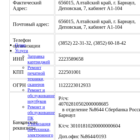
Фактический
656015, Алтайский край, г. Барнаул,
Адрес:
Деповская, 7, кабинет А1-104
656015, Алтайский край, г. Барнаул,
Почтовый адрес:
Деповская, 7, кабинет А1-104
Телефон
(3852) 22-31-32, (3852) 60-18-42
О нас
организации
Услуги
Заправка
ИНН
2223589658
картриджей
Ремонт
КПП
222501001
печатной
техники,
сканеров
ОГРН
1122223012933
Ремонт и
обслуживание
Р/сч:
ноутбуков
4070281050200000
Ремонт и
в отделение №8644 Сбербанка Росси
обслуживание
Барнаул
ПК
Банковские
Утилизация
К/сч: 30101810200000000604
реквизиты
оргтехники,
электронного
Доп.офис №8644/0193