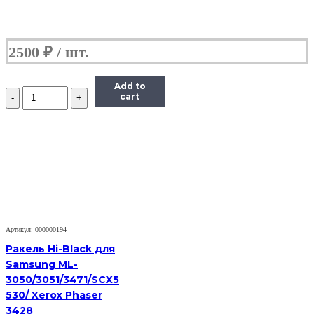
2500
₽
Add to
Количество
cart
Ракель
для
Ricoh
Aficio
MP201spf/1515/MP301spf/MP201/MP171/
MP301/MP301sp/1515mf
Артикул: 000000194
Ракель Hi-Black для
Samsung ML-
3050/3051/3471/SCX5
530/ Xerox Phaser
3428