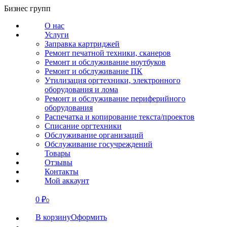
Перейти
Бизнес групп
к
О нас
содержанию
Услуги
Заправка картриджей
Ремонт печатной техники, сканеров
Ремонт и обслуживание ноутбуков
Ремонт и обслуживание ПК
Утилизация оргтехники, электронного
оборудования и лома
Ремонт и обслуживание периферийного
оборудования
Распечатка и копирование текста/проектов
Списание оргтехники
Обслуживание организаций
Обслуживание госучреждений
Товары
Отзывы
Контакты
Мой аккаунт
0
₽
СВЯЗАТЬСЯ
0
В корзину
Оформить
О нас