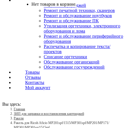
Услуги
Нет товаров в корзине.
Заправка картриджей
Ремонт печатной техники, сканеров
Ремонт и обслуживание ноутбуков
Ремонт и обслуживание ПК
Утилизация оргтехники, электронного
оборудования и лома
Ремонт и обслуживание периферийного
оборудования
Распечатка и копирование текста/
проектов
Списание оргтехники
Обслуживание организаций
Обслуживание госучреждений
Товары
Отзывы
Контакты
Мой аккаунт
Вы здесь:
Главная
ЗИП для заправки и восстановления картриджей
Ракеля
Ракель для Ricoh Aficio MP201spf/1515/MP301spf/MP201/MP171/
MP301/MP301sp/1515mf