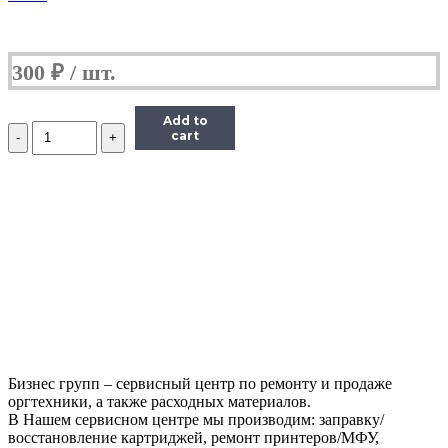
300
₽
Add to
Количество
cart
Ракель
для
Ricoh
Aficio
MP201spf/1515/MP301spf/MP201/MP171/
MP301/MP301sp/1515mf
Бизнес групп – сервисный центр по ремонту и продаже
оргтехники, а также расходных материалов.
В Нашем сервисном центре мы производим: заправку/
восстановление картриджей, ремонт принтеров/МФУ,