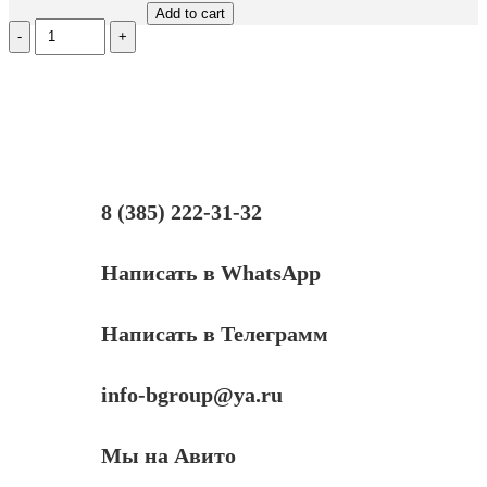
Add to cart
Количество
Ракель
для
Ricoh
Aficio
MP201spf/1515/MP301spf/MP201/MP171/
MP301/MP301sp/1515mf
8 (385) 222-31-32
Написать в WhatsApp
Написать в Телеграмм
info-bgroup@ya.ru
Мы на Авито