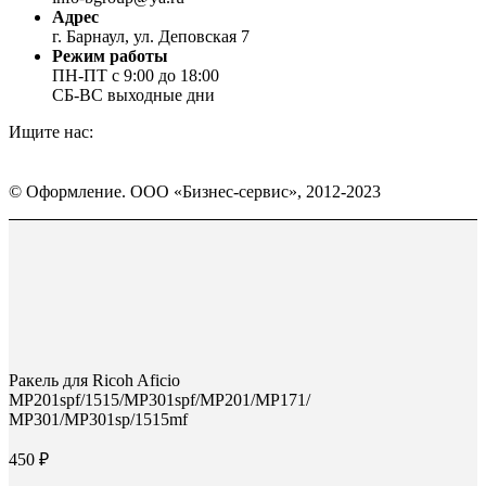
Адрес
г. Барнаул, ул. Деповская 7
Режим работы
ПН-ПТ с 9:00 до 18:00
СБ-ВС выходные дни
Ищите нас:
Страница
Страница
Страница
Вконтакте
WhatsApp
Telegram
© Оформление. ООО «Бизнес-сервис», 2012-2023
открывается
открывается
открывается
в
в
в
Вверх
новом
новом
новом
окне
окне
окне
Ракель для Ricoh Aficio
MP201spf/1515/MP301spf/MP201/MP171/
MP301/MP301sp/1515mf
450
₽