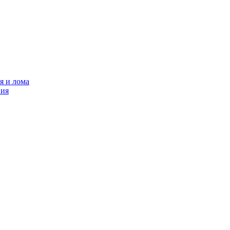
я и лома
ния