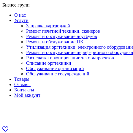
Перейти
Бизнес групп
к
О нас
содержанию
Услуги
Заправка картриджей
Ремонт печатной техники, сканеров
Ремонт и обслуживание ноутбуков
Ремонт и обслуживание ПК
Утилизация оргтехники, электронного оборудовани
Ремонт и обслуживание периферийного оборудова
Распечатка и копирование текста/проектов
Списание оргтехники
Обслуживание организаций
Обслуживание госучреждений
Товары
Отзывы
Контакты
Мой аккаунт