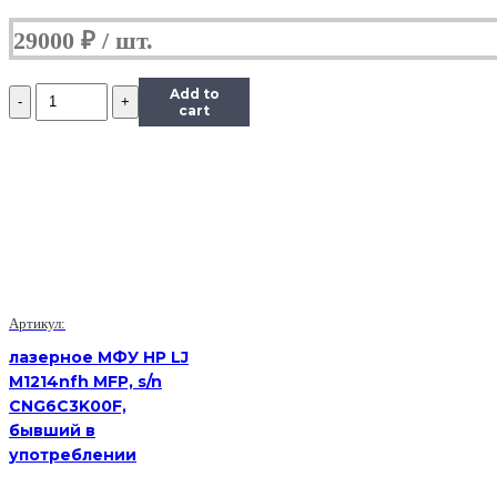
29000
₽
Количество
Add to
Принтер
cart
лазерный
Kyocera
FS-
1320D,
(Б/
У)
Артикул:
лазерное МФУ HP LJ
M1214nfh MFP, s/n
CNG6C3K00F,
бывший в
употреблении