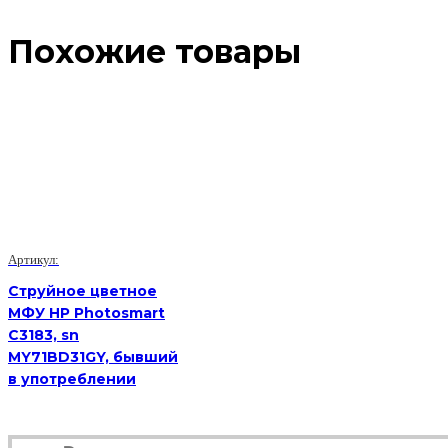
Похожие товары
Артикул:
Струйное цветное
МФУ HP Photosmart
C3183, sn
MY71BD31GY, бывший
в употреблении