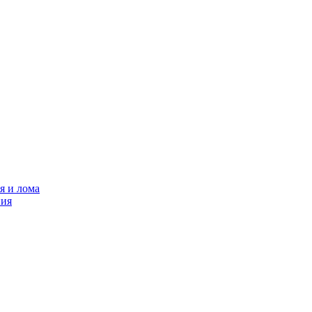
я и лома
ния