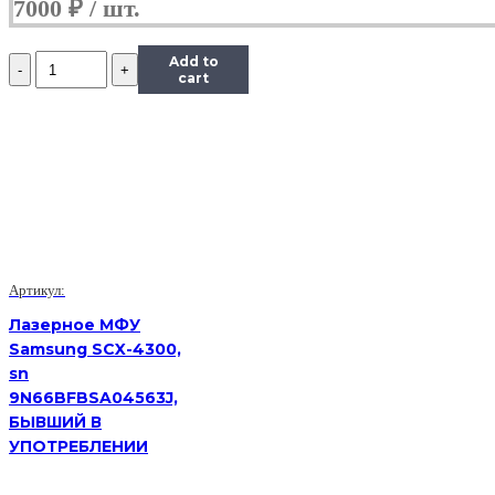
7000
₽
Количество
Add to
Принтер
cart
лазерный
Kyocera
FS-
1320D,
(Б/
У)
Артикул:
Лазерное МФУ
Samsung SCX-4300,
sn
9N66BFBSA04563J,
БЫВШИЙ В
УПОТРЕБЛЕНИИ