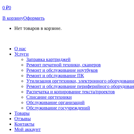
0
₽
0
В корзину
Оформить
Нет товаров в корзине.
СВЯЗАТЬСЯ С НАМИ
О нас
Услуги
Заправка картриджей
Ремонт печатной техники, сканеров
Ремонт и обслуживание ноутбуков
Ремонт и обслуживание ПК
Утилизация оргтехники, электронного оборудовани
Ремонт и обслуживание периферийного оборудова
Распечатка и копирование текста/проектов
Списание оргтехники
Обслуживание организаций
Обслуживание госучреждений
Товары
Отзывы
Контакты
Мой аккаунт