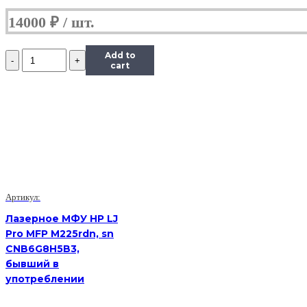
14000
₽
Количество
Add to
Принтер
cart
лазерный
Kyocera
FS-
1320D,
(Б/
У)
Артикул:
Лазерное МФУ HP LJ
Pro MFP M225rdn, sn
CNB6G8H5B3,
бывший в
употреблении