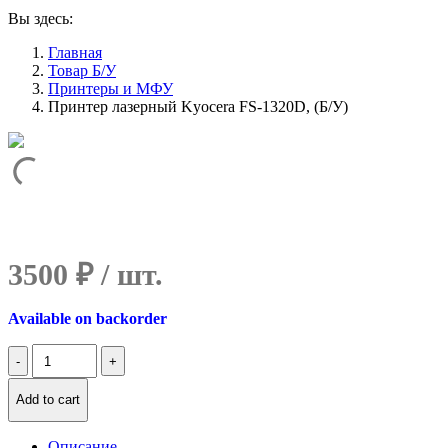
Вы здесь:
Главная
Товар Б/У
Принтеры и МФУ
Принтер лазерный Kyocera FS-1320D, (Б/У)
3500
₽
Available on backorder
Количество
Принтер
лазерный
Add to cart
Kyocera
FS-
1320D,
Описание