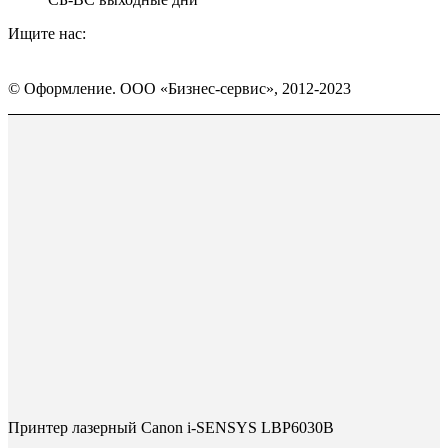
Ищите нас:
Страница
Страница
Страница
Вконтакте
WhatsApp
Telegram
© Оформление. ООО «Бизнес-сервис», 2012-2023
открывается
открывается
открывается
в
в
в
Вверх
новом
новом
новом
окне
окне
окне
Принтер лазерный Canon i-SENSYS LBP6030B