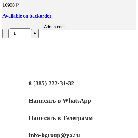
16900
₽
Available on backorder
Add to cart
Количество
Принтер
лазерный
Canon
i-
SENSYS
LBP6030B
8 (385) 222-31-32
Написать в WhatsApp
Написать в Телеграмм
info-bgroup@ya.ru