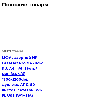
Похожие товары
Артикул: 000003086
МФУ лазерный HP
LaserJet Pro M428dw
RU, A4, ч/б, 38стр/
мин (A4 ч/б),
1200x1200dpi,
дуплекс, АПД-50
листов, сетевой, Wi-
Fi, USB (W1A31A)