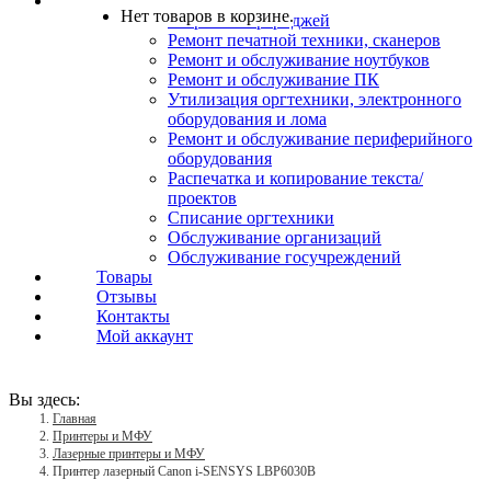
Услуги
Нет товаров в корзине.
Заправка картриджей
Ремонт печатной техники, сканеров
Ремонт и обслуживание ноутбуков
Ремонт и обслуживание ПК
Утилизация оргтехники, электронного
оборудования и лома
Ремонт и обслуживание периферийного
оборудования
Распечатка и копирование текста/
проектов
Списание оргтехники
Обслуживание организаций
Обслуживание госучреждений
Товары
Отзывы
Контакты
Мой аккаунт
Вы здесь:
Главная
Принтеры и МФУ
Лазерные принтеры и МФУ
Принтер лазерный Canon i-SENSYS LBP6030B