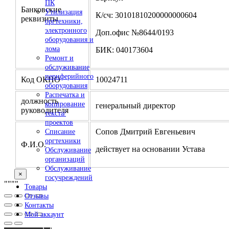
ПК
Банковские
Утилизация
К/сч: 30101810200000000604
реквизиты
оргтехники,
электронного
Доп.офис №8644/0193
оборудования и
лома
БИК: 040173604
Ремонт и
обслуживание
периферийного
Код ОКПО
10024711
оборудования
Распечатка и
должность
копирование
генеральный директор
руководителя
текста/
проектов
Сопов Дмитрий Евгеньевич
Списание
оргтехники
Ф.И.О.
действует на основании Устава
Обслуживание
организаций
Обслуживание
×
госучреждений
"
""
"
Товары
Отзывы
Контакты
Мой аккаунт