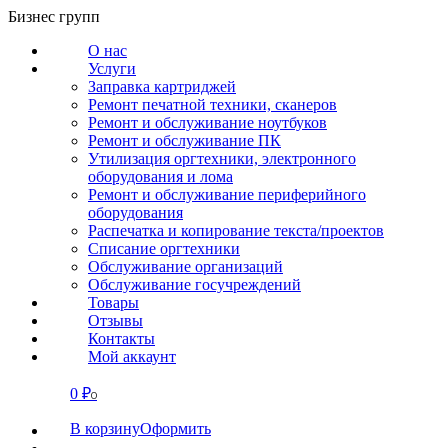
Перейти
Бизнес групп
к
О нас
содержанию
Услуги
Заправка картриджей
Ремонт печатной техники, сканеров
Ремонт и обслуживание ноутбуков
Ремонт и обслуживание ПК
Утилизация оргтехники, электронного
оборудования и лома
Ремонт и обслуживание периферийного
оборудования
Распечатка и копирование текста/проектов
Списание оргтехники
Обслуживание организаций
Обслуживание госучреждений
Товары
Отзывы
Контакты
Мой аккаунт
0
₽
СВЯЗАТЬСЯ
0
В корзину
Оформить
О нас