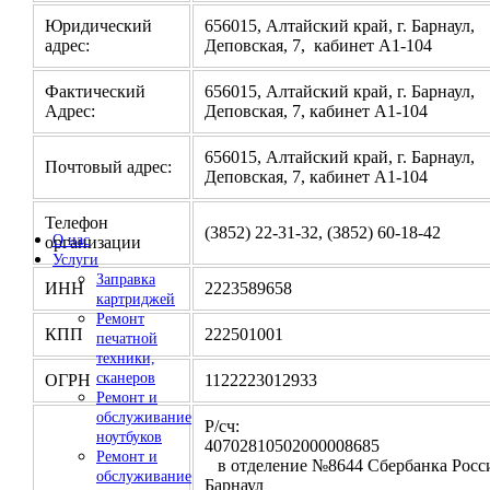
Юридический
656015, Алтайский край, г. Барнаул,
адрес:
Деповская, 7, кабинет А1-104
Фактический
656015, Алтайский край, г. Барнаул,
Адрес:
Деповская, 7, кабинет А1-104
656015, Алтайский край, г. Барнаул,
Почтовый адрес:
Деповская, 7, кабинет А1-104
Телефон
(3852) 22-31-32, (3852) 60-18-42
О нас
организации
Услуги
Заправка
ИНН
2223589658
картриджей
Ремонт
КПП
222501001
печатной
техники,
сканеров
ОГРН
1122223012933
Ремонт и
обслуживание
Р/сч:
ноутбуков
4070281050200000
Ремонт и
в отделение №8644 Сбербанка Росси
обслуживание
Барнаул