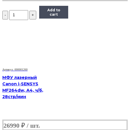
Add to
Количество
cart
Принтер
лазерный
Canon
i-
SENSYS
LBP6030B
Артикул: 000001260
МФУ лазерный
Canon i-SENSYS
MF264dw, A4, ч/б,
28стр/мин
26990
₽