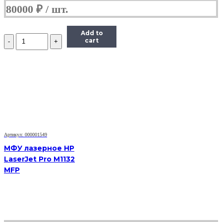
80000
₽
Add to
Количество
cart
Принтер
лазерный
Canon
i-
SENSYS
LBP6030B
Артикул: 000001549
МФУ лазерное HP
LaserJet Pro M1132
MFP