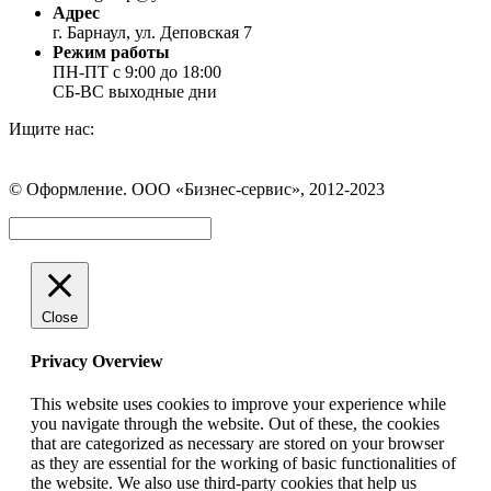
Адрес
г. Барнаул, ул. Деповская 7
Режим работы
ПН-ПТ с 9:00 до 18:00
СБ-ВС выходные дни
Ищите нас:
Страница
Страница
Страница
Вконтакте
WhatsApp
Telegram
© Оформление. ООО «Бизнес-сервис», 2012-2023
открывается
открывается
открывается
в
в
в
Вверх
новом
новом
новом
окне
окне
окне
Close
Privacy Overview
This website uses cookies to improve your experience while
you navigate through the website. Out of these, the cookies
that are categorized as necessary are stored on your browser
as they are essential for the working of basic functionalities of
the website. We also use third-party cookies that help us