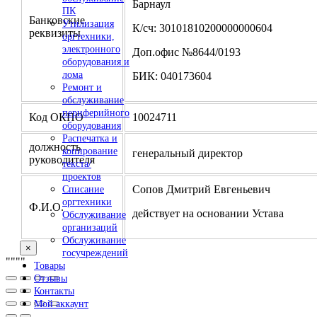
Барнаул
ПК
Банковские
Утилизация
К/сч: 30101810200000000604
реквизиты
оргтехники,
электронного
Доп.офис №8644/0193
оборудования и
лома
БИК: 040173604
Ремонт и
обслуживание
периферийного
Код ОКПО
10024711
оборудования
Распечатка и
должность
копирование
генеральный директор
руководителя
текста/
проектов
Сопов Дмитрий Евгеньевич
Списание
оргтехники
Ф.И.О.
действует на основании Устава
Обслуживание
организаций
Обслуживание
×
госучреждений
"
""
"
Товары
Отзывы
Контакты
Мой аккаунт