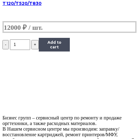
T120/T520/T830
12000
₽
Количество
Add to
Печатающая
cart
головка
№72
HP
DJ
T610/T1100/T1200/T1300/T2300
photo
black
&
grey
(О)
C9380A
Бизнес групп – сервисный центр по ремонту и продаже
оргтехники, а также расходных материалов.
В Нашем сервисном центре мы производим: заправку/
восстановление картриджей, ремонт принтеров/МФУ,