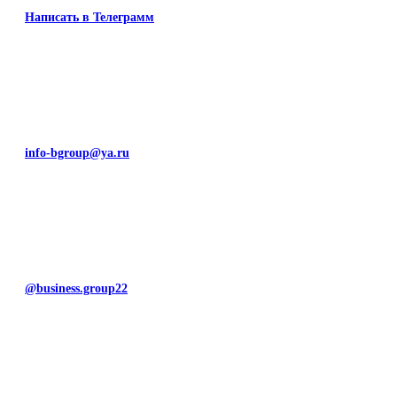
Написать в Телеграмм
info-bgroup@ya.ru
@business.group22