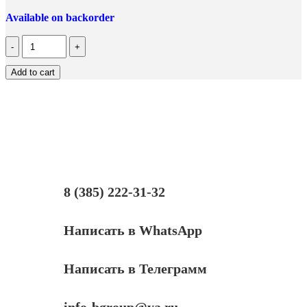
Available on backorder
Количество
Печатающая
головка
Add to cart
№72
HP
DJ
T610/T1100/T1200/T1300/T2300
photo
black
&
grey
(О)
C9380A
8 (385) 222-31-32
Написать в WhatsApp
Написать в Телеграмм