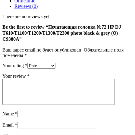
Описание
T610/T1100/T1200/T1300/T2300
Reviews (0)
photo
black
There are no reviews yet.
&
grey
Be the first to review “Печатающая головка №72 HP DJ
(О)
T610/T1100/T1200/T1300/T2300 photo black & grey (О)
C9380A
C9380A”
Ваш адрес email не будет опубликован.
Обязательные поля
помечены
*
Your rating
*
Your review
*
Name
*
Email
*