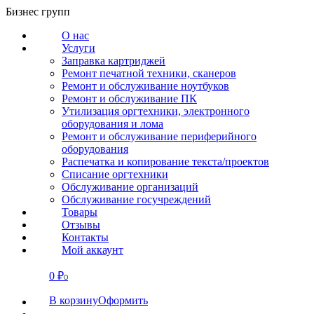
Перейти
Бизнес групп
к
О нас
содержанию
Услуги
Заправка картриджей
Ремонт печатной техники, сканеров
Ремонт и обслуживание ноутбуков
Ремонт и обслуживание ПК
Утилизация оргтехники, электронного
оборудования и лома
Ремонт и обслуживание периферийного
оборудования
Распечатка и копирование текста/проектов
Списание оргтехники
Обслуживание организаций
Обслуживание госучреждений
Товары
Отзывы
Контакты
Мой аккаунт
0
₽
СВЯЗАТЬСЯ
0
В корзину
Оформить
О нас