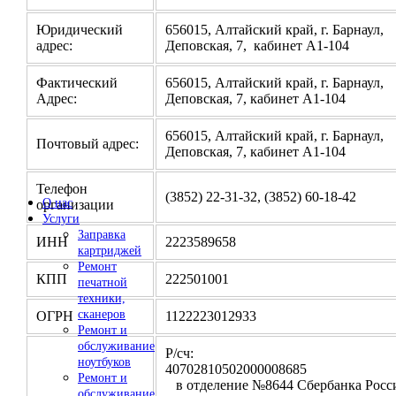
Юридический
656015, Алтайский край, г. Барнаул,
адрес:
Деповская, 7, кабинет А1-104
Фактический
656015, Алтайский край, г. Барнаул,
Адрес:
Деповская, 7, кабинет А1-104
656015, Алтайский край, г. Барнаул,
Почтовый адрес:
Деповская, 7, кабинет А1-104
Телефон
(3852) 22-31-32, (3852) 60-18-42
О нас
организации
Услуги
Заправка
ИНН
2223589658
картриджей
Ремонт
КПП
222501001
печатной
техники,
сканеров
ОГРН
1122223012933
Ремонт и
обслуживание
Р/сч:
ноутбуков
4070281050200000
Ремонт и
в отделение №8644 Сбербанка Росси
обслуживание