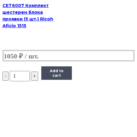
CET6007 Комплект
шестерен блока
проявки (5 шт.) Ricoh
Aficio 1515
1050
₽
Add to
Количество
cart
Ось
шестерни
привода
картриджа
Kyocera
Mita
(3V2M202380)