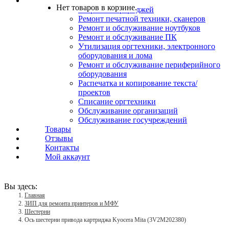
Услуги
Нет товаров в корзине.
Заправка картриджей
Ремонт печатной техники, сканеров
Ремонт и обслуживание ноутбуков
Ремонт и обслуживание ПК
Утилизация оргтехники, электронного
оборудования и лома
Ремонт и обслуживание периферийного
оборудования
Распечатка и копирование текста/
проектов
Списание оргтехники
Обслуживание организаций
Обслуживание госучреждений
Товары
Отзывы
Контакты
Мой аккаунт
Вы здесь:
Главная
ЗИП для ремонта принтеров и МФУ
Шестерни
Ось шестерни привода картриджа Kyocera Mita (3V2M202380)