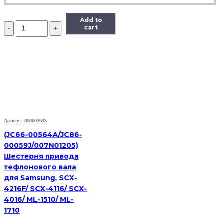
Add to
Количество
cart
Ось
шестерни
привода
картриджа
Kyocera
Mita
(3V2M202380)
Артикул: 000002633
(JC66-00564A/JC86-
00059J/007N01205)
Шестерня привода
тефлонового вала
для Samsung, SCX-
4216F/ SCX-4116/ SCX-
4016/ ML-1510/ ML-
1710