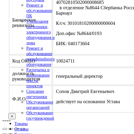
4070281050200000
Ремонт и
в отделение №8644 Сбербанка Росси
обслуживание
Барнаул
ПК
Банковские
Утилизация
К/сч: 30101810200000000604
реквизиты
оргтехники,
электронного
Доп.офис №8644/0193
оборудования и
лома
БИК: 040173604
Ремонт и
обслуживание
периферийного
Код ОКПО
10024711
оборудования
Распечатка и
должность
копирование
генеральный директор
руководителя
текста/
проектов
Сопов Дмитрий Евгеньевич
Списание
оргтехники
Ф.И.О.
действует на основании Устава
Обслуживание
организаций
Обслуживание
×
госучреждений
"
""
"
Товары
Отзывы