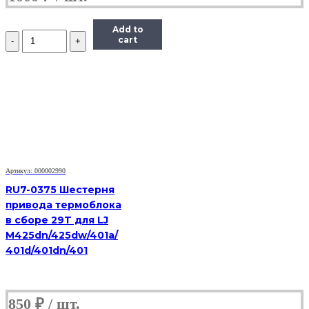
Add to
Количество
cart
Ось
шестерни
привода
картриджа
Kyocera
Mita
(3V2M202380)
Артикул: 000002990
RU7-0375 Шестерня
привода термоблока
в сборе 29T для LJ
M425dn/425dw/401a/
401d/401dn/401
850
₽