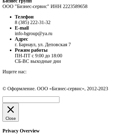
Бизнес групп
ООО "Бизнес-сервис" ИНН 2223589658
Телефон
8 (385) 222-31-32
E-mail
info-bgroup@ya.ru
Адрес
г. Барнаул, ул. Деповская 7
Режим работы
ПН-ПТ с 9:00 до 18:00
СБ-ВС выходные дни
Ищите нас:
Страница
Страница
Страница
Вконтакте
WhatsApp
Telegram
© Оформление. ООО «Бизнес-сервис», 2012-2023
открывается
открывается
открывается
в
в
в
Вверх
новом
новом
новом
окне
окне
окне
Close
Privacy Overview