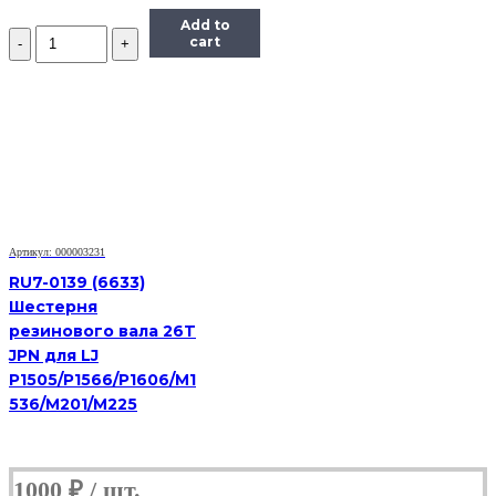
Add to
Количество
cart
Ось
шестерни
привода
картриджа
Kyocera
Mita
(3V2M202380)
Артикул: 000003231
RU7-0139 (6633)
Шестерня
резинового вала 26T
JPN для LJ
P1505/P1566/P1606/M1
536/M201/M225
1000
₽