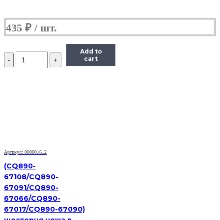
435
₽
Add to
Количество
cart
Ось
шестерни
привода
картриджа
Kyocera
Mita
(3V2M202380)
Артикул: 000001612
(CQ890-
67108/CQ890-
67091/CQ890-
67066/CQ890-
67017/CQ890-67090)
шестерня ножа в