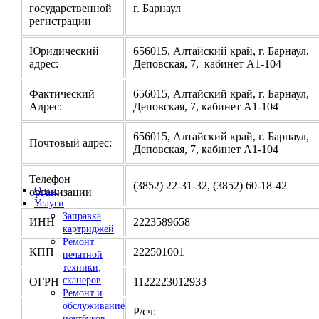
государственной
г. Барнаул
регистрации
Юридический
656015, Алтайский край, г. Барнаул,
адрес:
Деповская, 7, кабинет А1-104
Фактический
656015, Алтайский край, г. Барнаул,
Адрес:
Деповская, 7, кабинет А1-104
656015, Алтайский край, г. Барнаул,
Почтовый адрес:
Деповская, 7, кабинет А1-104
Телефон
(3852) 22-31-32, (3852) 60-18-42
О нас
организации
Услуги
Заправка
ИНН
2223589658
картриджей
Ремонт
КПП
222501001
печатной
техники,
сканеров
ОГРН
1122223012933
Ремонт и
обслуживание
Р/сч:
ноутбуков