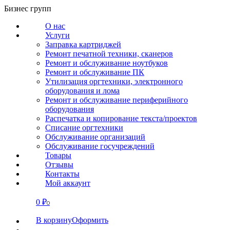
Перейти
Бизнес групп
к
О нас
содержанию
Услуги
Заправка картриджей
Ремонт печатной техники, сканеров
Ремонт и обслуживание ноутбуков
Ремонт и обслуживание ПК
Утилизация оргтехники, электронного
оборудования и лома
Ремонт и обслуживание периферийного
оборудования
Распечатка и копирование текста/проектов
Списание оргтехники
Обслуживание организаций
Обслуживание госучреждений
Товары
Отзывы
Контакты
Мой аккаунт
0
₽
СВЯЗАТЬСЯ
0
В корзину
Оформить
О нас