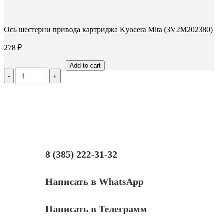
Ось шестерни привода картриджа Kyocera Mita (3V2M202380)
278
₽
Add to cart
Количество
Ось
шестерни
привода
картриджа
Kyocera
Mita
(3V2M202380)
8 (385) 222-31-32
Написать в WhatsApp
Написать в Телеграмм