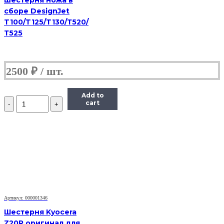
сборе DesignJet
T100/T125/T130/Т520/
Т525
2500
₽
Add to
Количество
cart
Ось
шестерни
привода
картриджа
Kyocera
Mita
(3V2M202380)
Артикул: 000001346
Шестерня Kyocera
Z20R оригинал для