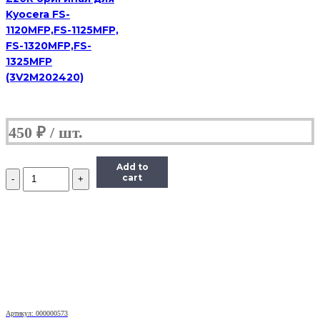
Kyocera FS-
1120MFP,FS-1125MFP,
FS-1320MFP,FS-
1325MFP
(3V2M202420)
450
₽
Add to
Количество
cart
Ось
шестерни
привода
картриджа
Kyocera
Mita
(3V2M202380)
Артикул: 000000573