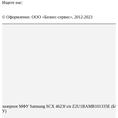
Ищите нас:
Страница
Страница
Страница
Вконтакте
WhatsApp
Telegram
© Оформление. ООО «Бизнес-сервис», 2012-2023
открывается
открывается
открывается
в
в
в
Вверх
новом
новом
новом
окне
окне
окне
лазерное МФУ Samsung SCX 4623f s/n Z2U1BAMB101335E (Б/
У)