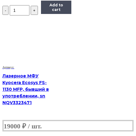
Add to
Количество
cart
лазерное
МФУ
Samsung
SCX
4623f
s/n
Z2U1BAMB101335E
(Б/
У)
Артикул:
Лазерное МФУ
Kyocera Ecosys FS-
1130 MFP, бывший в
употреблении, sn
NQV3323471
19000
₽