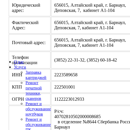
Юридический
656015, Алтайский край, г. Барнаул,
адрес:
Деповская, 7, кабинет А1-104
Фактический
656015, Алтайский край, г. Барнаул,
Адрес:
Деповская, 7, кабинет А1-104
656015, Алтайский край, г. Барнаул,
Почтовый адрес:
Деповская, 7, кабинет А1-104
Телефон
(3852) 22-31-32, (3852) 60-18-42
О нас
организации
Услуги
Заправка
ИНН
2223589658
картриджей
Ремонт
КПП
222501001
печатной
техники,
сканеров
ОГРН
1122223012933
Ремонт и
обслуживание
Р/сч:
ноутбуков
4070281050200000
Ремонт и
в отделение №8644 Сбербанка Росси
обслуживание
Барнаул
ПК