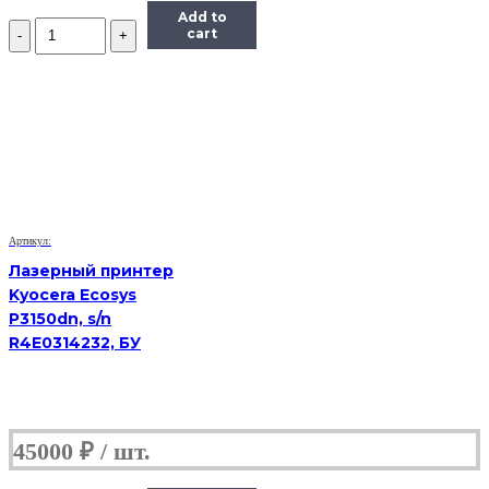
Add to
Количество
cart
лазерное
МФУ
Samsung
SCX
4623f
s/n
Z2U1BAMB101335E
(Б/
У)
Артикул:
Лазерный принтер
Kyocera Ecosys
P3150dn, s/n
R4E0314232, БУ
45000
₽