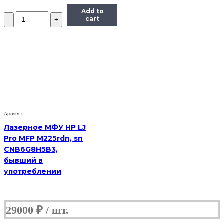
Add to
Количество
cart
лазерное
МФУ
Samsung
SCX
4623f
s/n
Z2U1BAMB101335E
(Б/
У)
Артикул:
Лазерное МФУ HP LJ
Pro MFP M225rdn, sn
CNB6G8H5B3,
бывший в
употреблении
29000
₽