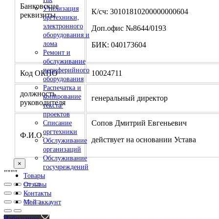
Банковские
Утилизация
К/сч: 30101810200000000604
реквизиты
оргтехники,
электронного
Доп.офис №8644/0193
оборудования и
лома
БИК: 040173604
Ремонт и
обслуживание
периферийного
Код ОКПО
10024711
оборудования
Распечатка и
должность
копирование
генеральный директор
руководителя
текста/
проектов
Сопов Дмитрий Евгеньевич
Списание
оргтехники
Ф.И.О.
действует на основании Устава
Обслуживание
организаций
Обслуживание
×
госучреждений
"
""
"
Товары
Отзывы
Контакты
Мой аккаунт