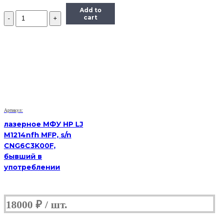
Add to
Количество
cart
лазерное
МФУ
Samsung
SCX
4623f
s/n
Z2U1BAMB101335E
(Б/
У)
Артикул:
лазерное МФУ HP LJ
M1214nfh MFP, s/n
CNG6C3K00F,
бывший в
употреблении
18000
₽