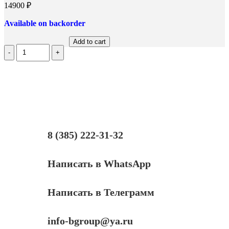
14900
₽
Available on backorder
Add to cart
Количество
лазерное
МФУ
Samsung
SCX
4623f
s/n
Z2U1BAMB101335E
(Б/
У)
8 (385) 222-31-32
Написать в WhatsApp
Написать в Телеграмм
info-bgroup@ya.ru