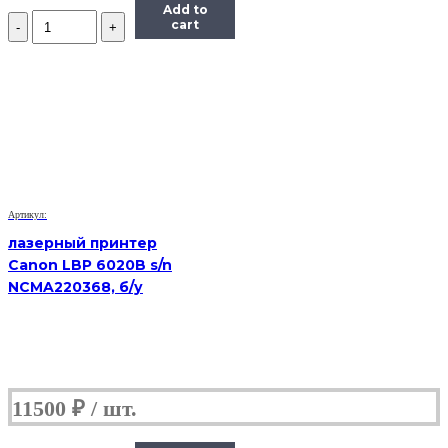
Add to
Количество
cart
лазерное
МФУ
Samsung
SCX
4623f
s/n
Z2U1BAMB101335E
(Б/
У)
Артикул:
лазерный принтер
Canon LBP 6020B s/n
NCMA220368, б/у
11500
₽