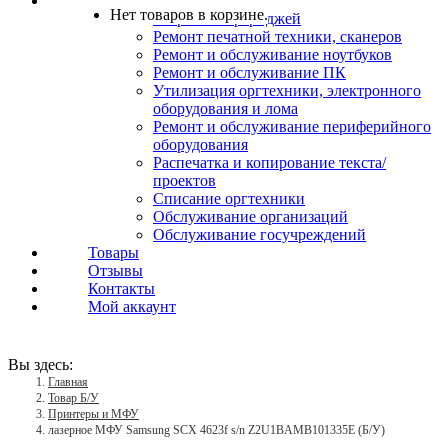
Услуги
Нет товаров в корзине.
Заправка картриджей
Ремонт печатной техники, сканеров
Ремонт и обслуживание ноутбуков
Ремонт и обслуживание ПК
Утилизация оргтехники, электронного
оборудования и лома
Ремонт и обслуживание периферийного
оборудования
Распечатка и копирование текста/
проектов
Списание оргтехники
Обслуживание организаций
Обслуживание госучреждений
Товары
Отзывы
Контакты
Мой аккаунт
Вы здесь:
Главная
Товар Б/У
Принтеры и МФУ
лазерное МФУ Samsung SCX 4623f s/n Z2U1BAMB101335E (Б/У)