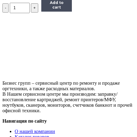
Add to
Количество
cart
лазерное
МФУ
Samsung
SCX
4623f
s/n
Z2U1BAMB101335E
(Б/
У)
Бизнес групп – сервисный центр по ремонту и продаже
оргтехники, а также расходных материалов.
В Нашем сервисном центре мы производим: заправку/
восстановление картриджей, ремонт принтеров/МФУ,
ноутбуков, сканеров, мониторов, счетчиков банкнот и прочей
офисной техники.
Навигация по сайту
О нашей компании
Каталог товаров