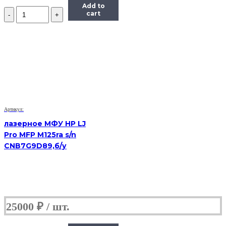
Add to
Количество
cart
лазерное
МФУ
Samsung
SCX
4623f
s/n
Z2U1BAMB101335E
(Б/
У)
Артикул:
лазерное МФУ HP LJ
Pro MFP M125ra s/n
CNB7G9D89,б/у
25000
₽