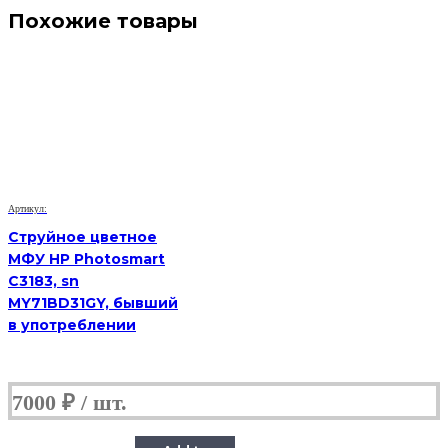
Похожие товары
Артикул:
Струйное цветное
МФУ HP Photosmart
C3183, sn
MY71BD31GY, бывший
в употреблении
7000
₽