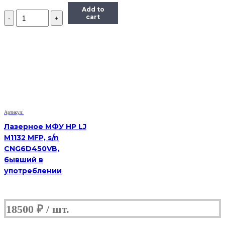
Add to
Количество
cart
лазерное
МФУ
Samsung
SCX
4623f
s/n
Z2U1BAMB101335E
(Б/
У)
Артикул:
Лазерное МФУ HP LJ
M1132 MFP, s/n
CNG6D450VB,
бывший в
употреблении
18500
₽