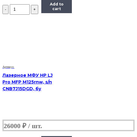
Add to
Количество
cart
лазерное
МФУ
Samsung
SCX
4623f
s/n
Z2U1BAMB101335E
(Б/
У)
Артикул:
Лазерное МФУ HP LJ
Pro MFP M125rnw, s/n
CNB7J15DGD, бу
26000
₽