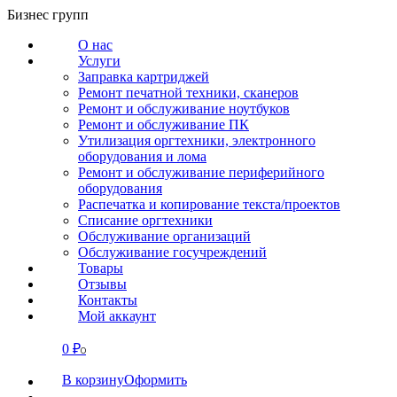
Перейти
Бизнес групп
к
О нас
содержанию
Услуги
Заправка картриджей
Ремонт печатной техники, сканеров
Ремонт и обслуживание ноутбуков
Ремонт и обслуживание ПК
Утилизация оргтехники, электронного
оборудования и лома
Ремонт и обслуживание периферийного
оборудования
Распечатка и копирование текста/проектов
Списание оргтехники
Обслуживание организаций
Обслуживание госучреждений
Товары
Отзывы
Контакты
Мой аккаунт
0
₽
СВЯЗАТЬСЯ
0
В корзину
Оформить
О нас