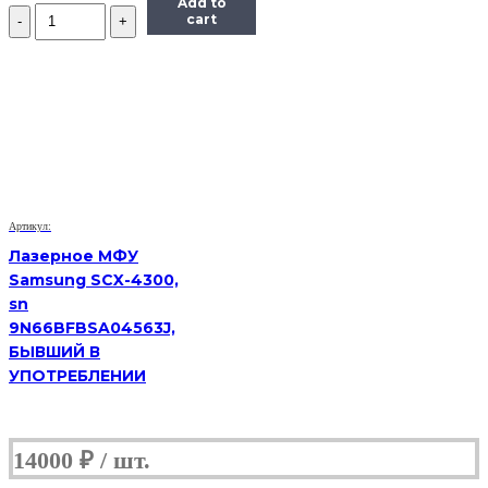
Add to
Количество
cart
лазерное
МФУ
Samsung
SCX
4623f
s/n
Z2U1BAMB101335E
(Б/
У)
Артикул:
Лазерное МФУ
Samsung SCX-4300,
sn
9N66BFBSA04563J,
БЫВШИЙ В
УПОТРЕБЛЕНИИ
14000
₽