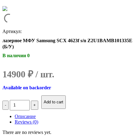
Артикул:
лазерное МФУ Samsung SCX 4623f s/n Z2U1BAMB101335E
(Б/У)
В наличии 0
14900
₽
Available on backorder
Количество
Add to cart
лазерное
МФУ
Описание
Samsung
Reviews (0)
SCX
4623f
There are no reviews yet.
s/n