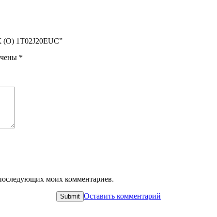
0К (O) 1T02J20EUC”
ечены
*
ля последующих моих комментариев.
Оставить комментарий