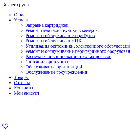
Перейти
Бизнес групп
к
О нас
содержанию
Услуги
Заправка картриджей
Ремонт печатной техники, сканеров
Ремонт и обслуживание ноутбуков
Ремонт и обслуживание ПК
Утилизация оргтехники, электронного оборудовани
Ремонт и обслуживание периферийного оборудова
Распечатка и копирование текста/проектов
Списание оргтехники
Обслуживание организаций
Обслуживание госучреждений
Товары
Отзывы
Контакты
Мой аккаунт