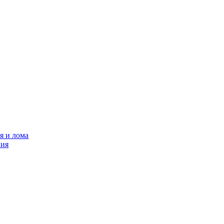
я и лома
ния