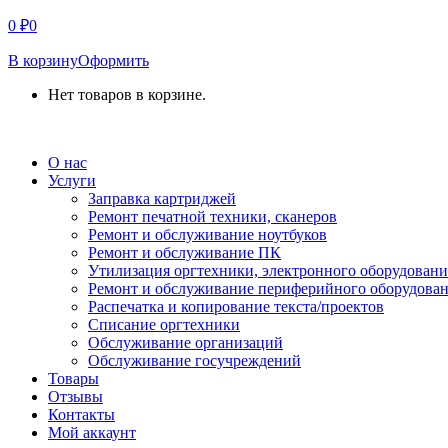
0
₽
0
В корзину
Оформить
Нет товаров в корзине.
СВЯЗАТЬСЯ С НАМИ
О нас
Услуги
Заправка картриджей
Ремонт печатной техники, сканеров
Ремонт и обслуживание ноутбуков
Ремонт и обслуживание ПК
Утилизация оргтехники, электронного оборудовани
Ремонт и обслуживание периферийного оборудова
Распечатка и копирование текста/проектов
Списание оргтехники
Обслуживание организаций
Обслуживание госучреждений
Товары
Отзывы
Контакты
Мой аккаунт