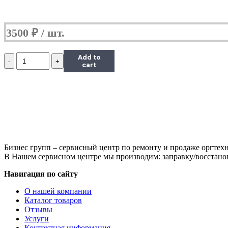
3500
₽
Количество
Add to
Картридж
cart
TK-
360
Kyocera
FS-
4020DN,
20К
(O)
1T02J20EUC
Бизнес групп – сервисный центр по ремонту и продаже оргтехн
В Нашем сервисном центре мы производим: заправку/восстанов
Навигация по сайту
О нашей компании
Каталог товаров
Отзывы
Услуги
Контактная информация