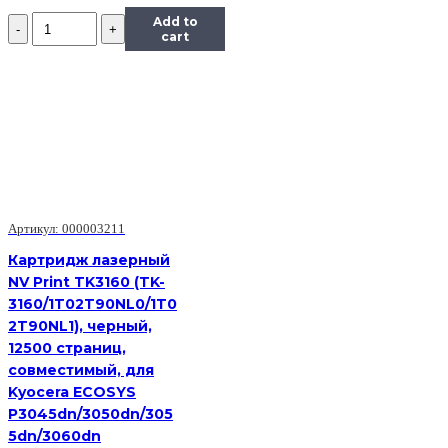
Количество
Add to
Картридж
cart
TK-
360
Kyocera
FS-
4020DN,
20К
(O)
1T02J20EUC
Артикул: 000003211
Картридж лазерный
NV Print TK3160 (TK-
3160/1T02T90NL0/1T0
2T90NL1), черный,
12500 страниц,
совместимый, для
Kyocera ECOSYS
P3045dn/3050dn/305
5dn/3060dn