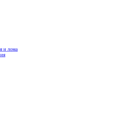
я и лома
ния