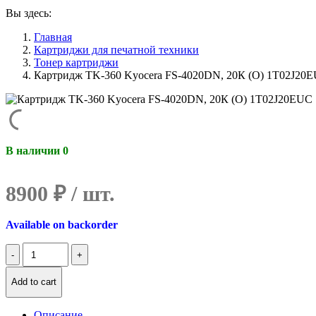
Вы здесь:
Главная
Картриджи для печатной техники
Тонер картриджи
Картридж TK-360 Kyocera FS-4020DN, 20К (O) 1T02J20
В наличии 0
8900
₽
Available on backorder
Количество
Картридж
TK-
Add to cart
360
Kyocera
FS-
Описание