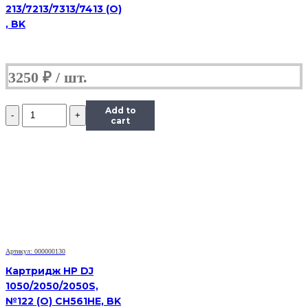
213/7213/7313/7413 (O)
, BK
3250
₽
Количество
Add to
Картридж
cart
струйный
Canon
CL-
441XL,
(O)
Артикул: 000000130
Картридж HP DJ
1050/2050/2050S,
№122 (О) CH561HE, BK