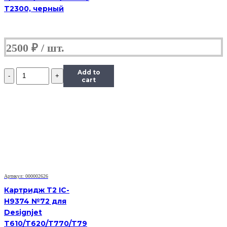
T2300, черный
2500
₽
Количество
Add to
Картридж
cart
струйный
Canon
CL-
441XL,
(O)
Артикул: 000002626
Картридж T2 IC-
H9374 №72 для
Designjet
T610/T620/T770/T79