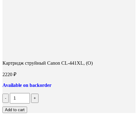
Картридж струйный Canon CL-441XL, (O)
2220
₽
Available on backorder
Количество
Картридж
струйный
Add to cart
Canon
CL-
441XL,
(O)