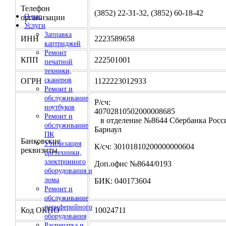
Телефон
(3852) 22-31-32, (3852) 60-18-42
О нас
организации
Услуги
Заправка
ИНН
2223589658
картриджей
Ремонт
КПП
222501001
печатной
техники,
сканеров
ОГРН
1122223012933
Ремонт и
обслуживание
Р/сч:
ноутбуков
4070281050200000
Ремонт и
в отделение №8644 Сбербанка Росси
обслуживание
Барнаул
ПК
Банковские
Утилизация
К/сч: 30101810200000000604
реквизиты
оргтехники,
электронного
Доп.офис №8644/0193
оборудования и
лома
БИК: 040173604
Ремонт и
обслуживание
периферийного
Код ОКПО
10024711
оборудования
Распечатка и