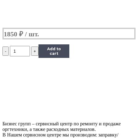
1850
₽
Количество
Add to
Картридж
cart
струйный
Canon
CL-
441XL,
(O)
Бизнес групп – сервисный центр по ремонту и продаже
оргтехники, а также расходных материалов.
В Нашем сервисном центре мы производим: заправку/