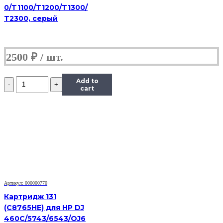
0/T1100/T1200/T1300/
T2300, серый
2500
₽
Количество
Add to
Картридж
cart
струйный
Canon
CL-
441XL,
(O)
Артикул: 000000770
Картридж 131
(С8765HE) для HP DJ
460C/5743/6543/OJ6