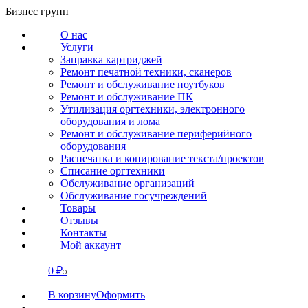
Перейти
Бизнес групп
к
О нас
содержанию
Услуги
Заправка картриджей
Ремонт печатной техники, сканеров
Ремонт и обслуживание ноутбуков
Ремонт и обслуживание ПК
Утилизация оргтехники, электронного
оборудования и лома
Ремонт и обслуживание периферийного
оборудования
Распечатка и копирование текста/проектов
Списание оргтехники
Обслуживание организаций
Обслуживание госучреждений
Товары
Отзывы
Контакты
Мой аккаунт
0
₽
СВЯЗАТЬСЯ
0
В корзину
Оформить
О нас