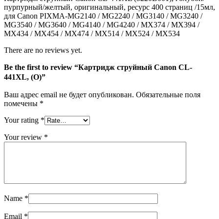
пурпурный/желтый, оригинальный, ресурс 400 страниц /15мл,
для Canon PIXMA-MG2140 / MG2240 / MG3140 / MG3240 /
MG3540 / MG3640 / MG4140 / MG4240 / MX374 / MX394 /
MX434 / MX454 / MX474 / MX514 / MX524 / MX534
There are no reviews yet.
Be the first to review “Картридж струйный Canon CL-
441XL, (O)”
Ваш адрес email не будет опубликован.
Обязательные поля
помечены
*
Your rating
*
Your review
*
Name
*
Email
*