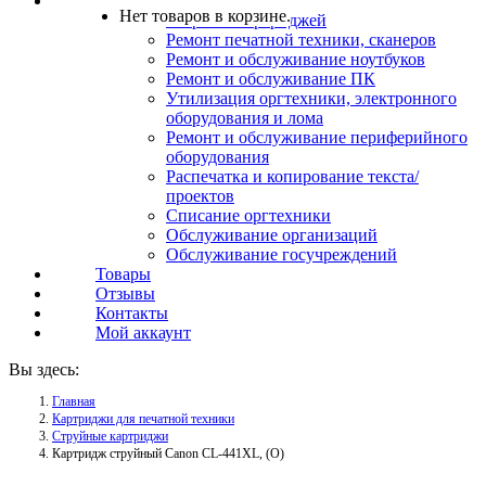
Услуги
Нет товаров в корзине.
Заправка картриджей
Ремонт печатной техники, сканеров
Ремонт и обслуживание ноутбуков
Ремонт и обслуживание ПК
Утилизация оргтехники, электронного
оборудования и лома
Ремонт и обслуживание периферийного
оборудования
Распечатка и копирование текста/
проектов
Списание оргтехники
Обслуживание организаций
Обслуживание госучреждений
Товары
Отзывы
Контакты
Мой аккаунт
Вы здесь:
Главная
Картриджи для печатной техники
Струйные картриджи
Картридж струйный Canon CL-441XL, (O)