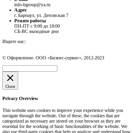
info-bgroup@ya.ru
Адрес
г. Барнаул, ул. Деповская 7
Режим работы
ПН-ПТ с 9:00 до 18:00
СБ-ВС выходные дни
Ищите нас:
Страница
Страница
Страница
Вконтакте
WhatsApp
Telegram
© Оформление. ООО «Бизнес-сервис», 2012-2023
открывается
открывается
открывается
в
в
в
Вверх
новом
новом
новом
окне
окне
окне
Close
Privacy Overview
This website uses cookies to improve your experience while you
navigate through the website. Out of these, the cookies that are
categorized as necessary are stored on your browser as they are
essential for the working of basic functionalities of the website. We
also use third-party cookies that help us analyze and understand how