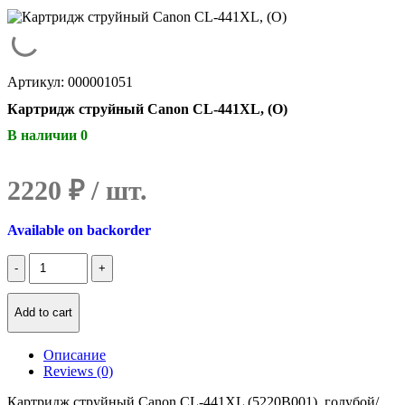
Артикул: 000001051
Картридж струйный Canon CL-441XL, (O)
В наличии 0
2220
₽
Available on backorder
Количество
Картридж
струйный
Canon
Add to cart
CL-
441XL,
Описание
(O)
Reviews (0)
Картридж струйный Canon CL-441XL (5220B001), голубой/