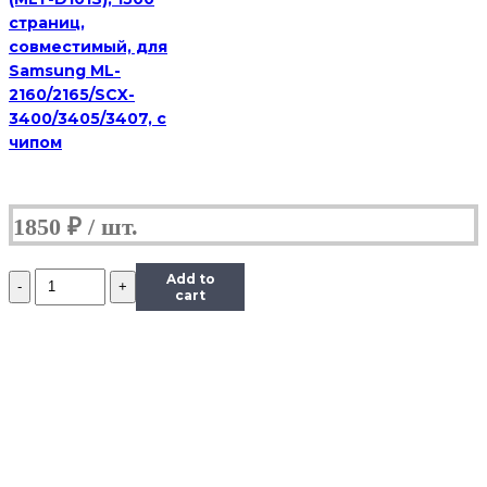
7360NR
страниц,
совместимый, для
Samsung ML-
2160/2165/SCX-
3400/3405/3407, с
чипом
1850
₽
Количество
Add to
Картридж
cart
лазерный
T2
TC-
B2275,
(TN-
2275),
черный,
2600
стр.,