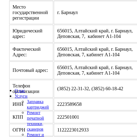
Место
государственной
г. Барнаул
регистрации
Юридический
656015, Алтайский край, г. Барнаул,
адрес:
Деповская, 7, кабинет А1-104
Фактический
656015, Алтайский край, г. Барнаул,
Адрес:
Деповская, 7, кабинет А1-104
656015, Алтайский край, г. Барнаул,
Почтовый адрес:
Деповская, 7, кабинет А1-104
Телефон
(3852) 22-31-32, (3852) 60-18-42
О нас
организации
Услуги
Заправка
ИНН
2223589658
картриджей
Ремонт
КПП
222501001
печатной
техники,
сканеров
ОГРН
1122223012933
Ремонт и