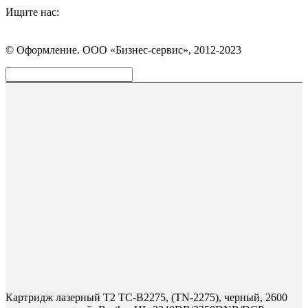
Ищите нас:
Страница
Страница
Страница
Вконтакте
WhatsApp
Telegram
© Оформление. ООО «Бизнес-сервис», 2012-2023
открывается
открывается
открывается
в
в
в
Вверх
новом
новом
новом
окне
окне
окне
Картридж лазерный T2 TC-B2275, (TN-2275), черный, 2600