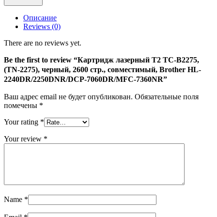
TC-
B2275,
Описание
(TN-
Reviews (0)
2275),
черный,
There are no reviews yet.
2600
стр.,
Be the first to review “Картридж лазерный T2 TC-B2275,
совместимый,
(TN-2275), черный, 2600 стр., совместимый, Brother HL-
Brother
2240DR/2250DNR/DCP-7060DR/MFC-7360NR”
HL-
2240DR/2250DNR/DCP-
Ваш адрес email не будет опубликован.
Обязательные поля
7060DR/MFC-
помечены
*
7360NR
Your rating
*
Your review
*
Name
*