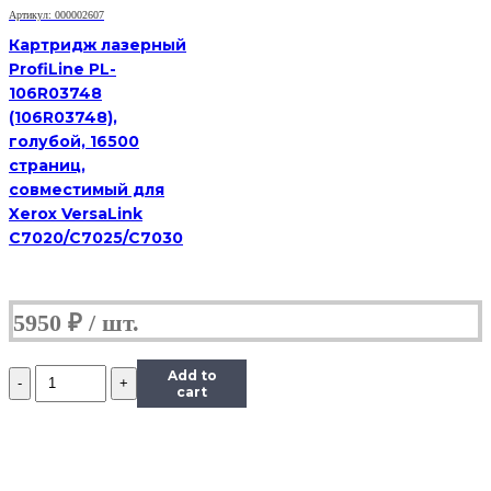
совместимый,
Артикул: 000002607
Brother
HL-
Картридж лазерный
2240DR/2250DNR/DCP-
ProfiLine PL-
7060DR/MFC-
106R03748
7360NR
(106R03748),
голубой, 16500
страниц,
совместимый для
Xerox VersaLink
C7020/C7025/C7030
5950
₽
Количество
Add to
Картридж
cart
лазерный
T2
TC-
B2275,