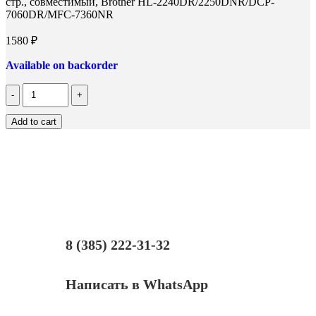
стр., совместимый, Brother HL-2240DR/2250DNR/DCP-
7060DR/MFC-7360NR
1580
₽
Available on backorder
Количество
Картридж
лазерный
Add to cart
T2
TC-
B2275,
(TN-
2275),
черный,
2600
стр.,
совместимый,
Brother
8 (385) 222-31-32
HL-
2240DR/2250DNR/DCP-
7060DR/MFC-
Написать в WhatsApp
7360NR