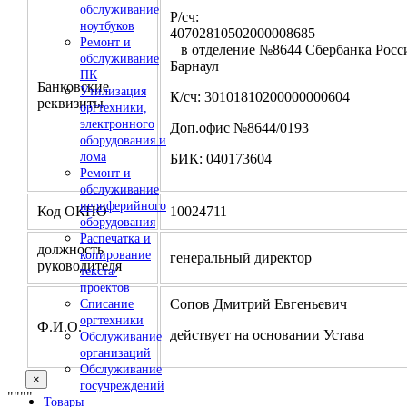
обслуживание
Р/сч:
ноутбуков
4070281050200000
Ремонт и
в отделение №8644 Сбербанка Росси
обслуживание
Барнаул
ПК
Банковские
Утилизация
К/сч: 30101810200000000604
реквизиты
оргтехники,
электронного
Доп.офис №8644/0193
оборудования и
лома
БИК: 040173604
Ремонт и
обслуживание
периферийного
Код ОКПО
10024711
оборудования
Распечатка и
должность
копирование
генеральный директор
руководителя
текста/
проектов
Сопов Дмитрий Евгеньевич
Списание
оргтехники
Ф.И.О.
действует на основании Устава
Обслуживание
организаций
Обслуживание
×
госучреждений
"
""
"
Товары