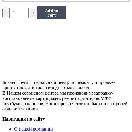
Количество
Add to
Картридж
cart
лазерный
T2
TC-
B2275,
(TN-
2275),
черный,
2600
стр.,
совместимый,
Brother
HL-
Бизнес групп – сервисный центр по ремонту и продаже
2240DR/2250DNR/DCP-
оргтехники, а также расходных материалов.
7060DR/MFC-
В Нашем сервисном центре мы производим: заправку/
7360NR
восстановление картриджей, ремонт принтеров/МФУ,
ноутбуков, сканеров, мониторов, счетчиков банкнот и прочей
офисной техники.
Навигация по сайту
О нашей компании