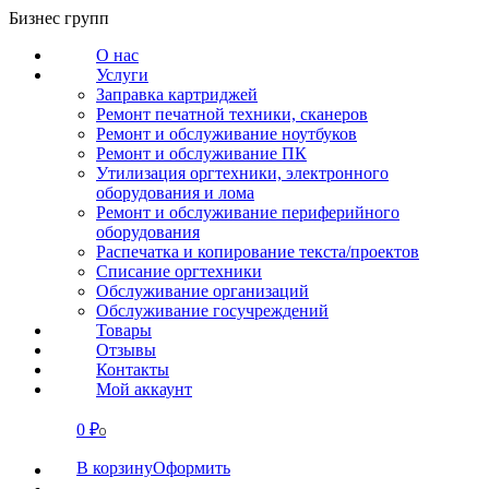
Перейти
Бизнес групп
к
О нас
содержанию
Услуги
Заправка картриджей
Ремонт печатной техники, сканеров
Ремонт и обслуживание ноутбуков
Ремонт и обслуживание ПК
Утилизация оргтехники, электронного
оборудования и лома
Ремонт и обслуживание периферийного
оборудования
Распечатка и копирование текста/проектов
Списание оргтехники
Обслуживание организаций
Обслуживание госучреждений
Товары
Отзывы
Контакты
Мой аккаунт
0
₽
СВЯЗАТЬСЯ
0
В корзину
Оформить
О нас