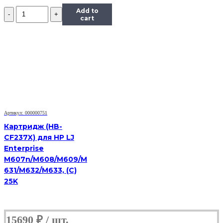
Количество
Add to
Картридж
cart
лазерный
T2
TC-
B2275,
(TN-
2275),
черный,
2600
стр.,
совместимый,
Артикул: 000000751
Brother
HL-
Картридж (HB-
2240DR/2250DNR/DCP-
CF237X) для HP LJ
7060DR/MFC-
Enterprise
7360NR
M607n/M608/M609/M
631/M632/M633, (С)
25K
15690
₽