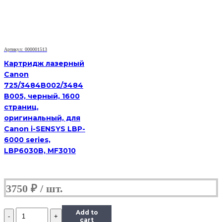
(TN-
2275),
черный,
2600
стр.,
совместимый,
Артикул: 000001513
Brother
HL-
Картридж лазерный
2240DR/2250DNR/DCP-
Canon
7060DR/MFC-
725/3484B002/3484
7360NR
B005, черный, 1600
страниц,
оригинальный, для
Canon i-SENSYS LBP-
6000 series,
LBP6030B, MF3010
3750
₽
Количество
Add to
Картридж
cart