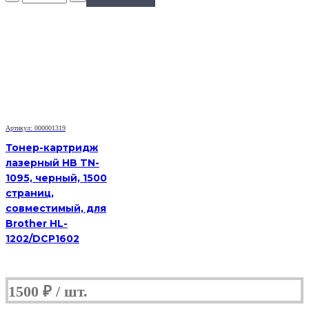
лазерный
T2
TC-
B2275,
(TN-
2275),
черный,
2600
стр.,
совместимый,
Артикул: 000001319
Brother
HL-
Тонер-картридж
2240DR/2250DNR/DCP-
лазерный HB TN-
7060DR/MFC-
1095, черный, 1500
7360NR
страниц,
совместимый, для
Brother HL-
1202/DCP1602
1500
₽