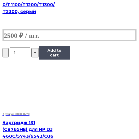
0/T1100/T1200/T1300/
T2300, серый
2500
₽
Количество
Add to
Картридж
cart
Hi-
Black
(HB-
CL-
41)
для
Canon
PIXMA
MP150/170/450/iP1200/1600/2200,
Color
Артикул: 000000770
(C)
Картридж 131
(С8765HE) для HP DJ
460C/5743/6543/OJ6