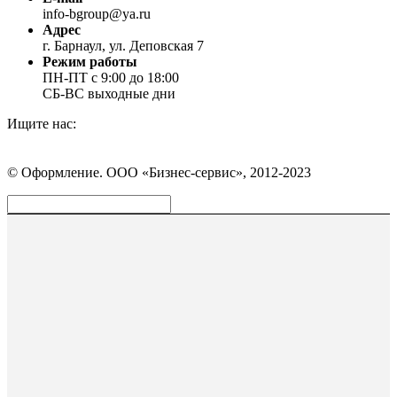
info-bgroup@ya.ru
Адрес
г. Барнаул, ул. Деповская 7
Режим работы
ПН-ПТ с 9:00 до 18:00
СБ-ВС выходные дни
Ищите нас:
Страница
Страница
Страница
Вконтакте
WhatsApp
Telegram
© Оформление. ООО «Бизнес-сервис», 2012-2023
открывается
открывается
открывается
в
в
в
Вверх
новом
новом
новом
окне
окне
окне