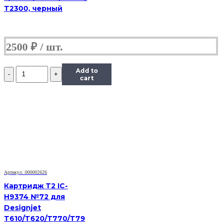
T2300, черный
2500
₽
Количество
Add to
Картридж
cart
Hi-
Black
(HB-
CL-
41)
для
Canon
PIXMA
MP150/170/450/iP1200/1600/2200,
Color
Артикул: 000002626
(C)
Картридж T2 IC-
H9374 №72 для
Designjet
T610/T620/T770/T79