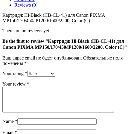
41)
Reviews (0)
для
Canon
Картридж Hi-Black (HB-CL-41) для Canon PIXMA
PIXMA
MP150/170/450/iP1200/1600/2200, Color (C)
MP150/170/450/iP1200/1600/2200,
Color
There are no reviews yet.
(C)
Be the first to review “Картридж Hi-Black (HB-CL-41) для
Canon PIXMA MP150/170/450/iP1200/1600/2200, Color (C)”
Ваш адрес email не будет опубликован.
Обязательные поля
помечены
*
Your rating
*
Your review
*
Name
*
Email
*