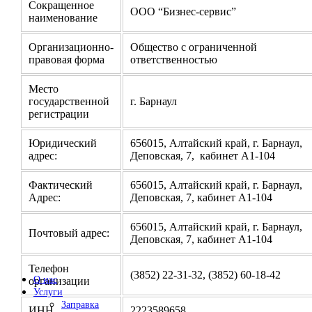
Сокращенное
ООО “Бизнес-сервис”
наименование
Организационно-
Общество с ограниченной
правовая форма
ответственностью
Место
государственной
г. Барнаул
регистрации
Юридический
656015, Алтайский край, г. Барнаул,
адрес:
Деповская, 7, кабинет А1-104
Фактический
656015, Алтайский край, г. Барнаул,
Адрес:
Деповская, 7, кабинет А1-104
656015, Алтайский край, г. Барнаул,
Почтовый адрес:
Деповская, 7, кабинет А1-104
Телефон
(3852) 22-31-32, (3852) 60-18-42
О нас
организации
Услуги
Заправка
ИНН
2223589658