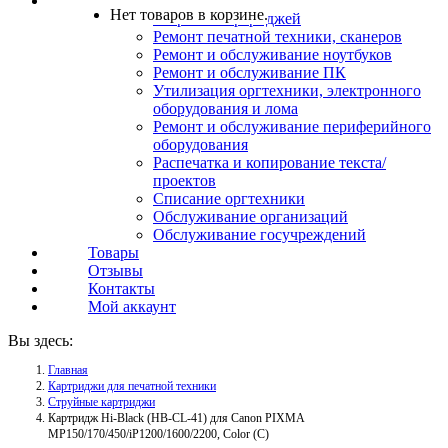
Услуги
Нет товаров в корзине.
Заправка картриджей
Ремонт печатной техники, сканеров
Ремонт и обслуживание ноутбуков
Ремонт и обслуживание ПК
Утилизация оргтехники, электронного
оборудования и лома
Ремонт и обслуживание периферийного
оборудования
Распечатка и копирование текста/
проектов
Списание оргтехники
Обслуживание организаций
Обслуживание госучреждений
Товары
Отзывы
Контакты
Мой аккаунт
Вы здесь:
Главная
Картриджи для печатной техники
Струйные картриджи
Картридж Hi-Black (HB-CL-41) для Canon PIXMA
MP150/170/450/iP1200/1600/2200, Color (C)