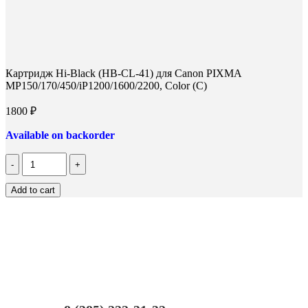
Картридж Hi-Black (HB-CL-41) для Canon PIXMA
MP150/170/450/iP1200/1600/2200, Color (C)
1800
₽
Available on backorder
Количество
Картридж
Hi-
Add to cart
Black
(HB-
CL-
41)
для
Canon
PIXMA
MP150/170/450/iP1200/1600/2200,
Color
(C)