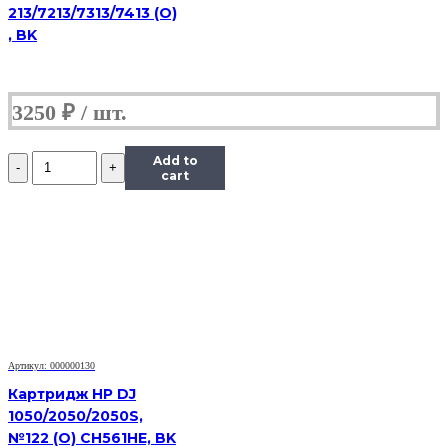
213/7213/7313/7413 (O)
, BK
3250
₽
Количество
Add to
Картридж
cart
Hi-
Black
(HB-
CL-
41)
для
Canon
PIXMA
MP150/170/450/iP1200/1600/2200,
Color
Артикул: 000000130
(C)
Картридж HP DJ
1050/2050/2050S,
№122 (О) CH561HE, BK