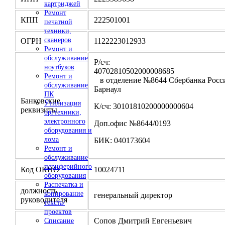
картриджей
Ремонт
КПП
222501001
печатной
техники,
сканеров
ОГРН
1122223012933
Ремонт и
обслуживание
Р/сч:
ноутбуков
4070281050200000
Ремонт и
в отделение №8644 Сбербанка Росси
обслуживание
Барнаул
ПК
Банковские
Утилизация
К/сч: 30101810200000000604
реквизиты
оргтехники,
электронного
Доп.офис №8644/0193
оборудования и
лома
БИК: 040173604
Ремонт и
обслуживание
периферийного
Код ОКПО
10024711
оборудования
Распечатка и
должность
копирование
генеральный директор
руководителя
текста/
проектов
Сопов Дмитрий Евгеньевич
Списание