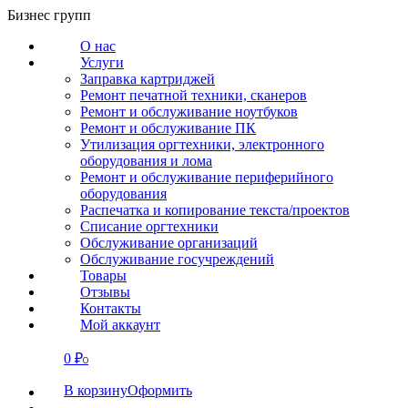
Перейти
Бизнес групп
к
О нас
содержанию
Услуги
Заправка картриджей
Ремонт печатной техники, сканеров
Ремонт и обслуживание ноутбуков
Ремонт и обслуживание ПК
Утилизация оргтехники, электронного
оборудования и лома
Ремонт и обслуживание периферийного
оборудования
Распечатка и копирование текста/проектов
Списание оргтехники
Обслуживание организаций
Обслуживание госучреждений
Товары
Отзывы
Контакты
Мой аккаунт
0
₽
СВЯЗАТЬСЯ
0
В корзину
Оформить
О нас