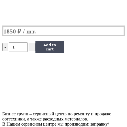
1850
₽
Количество
Add to
Картридж
cart
Hi-
Black
(HB-
CL-
41)
для
Canon
PIXMA
MP150/170/450/iP1200/1600/2200,
Color
(C)
Бизнес групп – сервисный центр по ремонту и продаже
оргтехники, а также расходных материалов.
В Нашем сервисном центре мы производим: заправку/