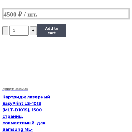
4500
₽
Количество
Add to
Картридж
cart
Hi-
Black
(HB-
106R01374)
для
Xerox
Phaser
3250/3250D,
5K
Артикул: 000002680
Картридж лазерный
EasyPrint LS-101S
(MLT-D101S), 1500
страниц,
совместимый, для
Samsung ML-