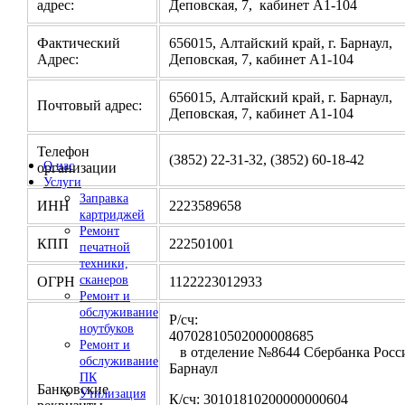
адрес:
Деповская, 7, кабинет А1-104
Фактический
656015, Алтайский край, г. Барнаул,
Адрес:
Деповская, 7, кабинет А1-104
656015, Алтайский край, г. Барнаул,
Почтовый адрес:
Деповская, 7, кабинет А1-104
Телефон
(3852) 22-31-32, (3852) 60-18-42
О нас
организации
Услуги
Заправка
ИНН
2223589658
картриджей
Ремонт
КПП
222501001
печатной
техники,
сканеров
ОГРН
1122223012933
Ремонт и
обслуживание
Р/сч:
ноутбуков
4070281050200000
Ремонт и
в отделение №8644 Сбербанка Росси
обслуживание
Барнаул
ПК
Банковские
Утилизация
К/сч: 30101810200000000604