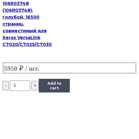
106R03748
(106R03748),
голубой, 16500
страниц,
совместимый для
Xerox VersaLink
C7020/C7025/C7030
5950
₽
Количество
Add to
Картридж
cart
Hi-
Black
(HB-
106R01374)
для
Xerox
Phaser
3250/3250D,
5K