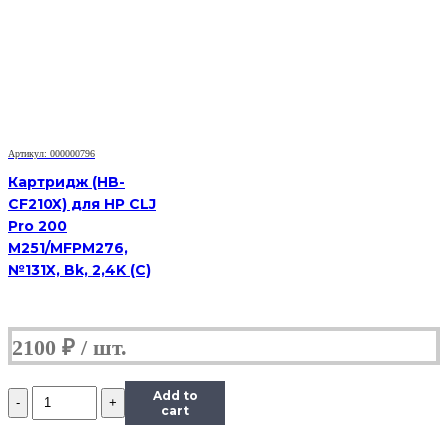
Black
(HB-
106R01374)
для
Xerox
Phaser
3250/3250D,
5K
Артикул: 000000796
Картридж (HB-
CF210X) для HP CLJ
Pro 200
M251/MFPM276,
№131X, Bk, 2,4K (С)
2100
₽
Количество
Add to
Картридж
cart
Hi-
Black