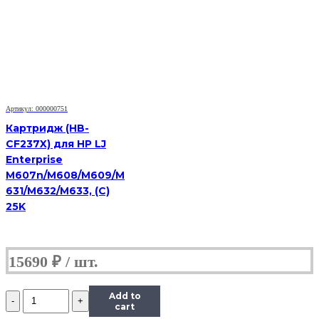
(HB-
106R01374)
для
Xerox
Phaser
3250/3250D,
5K
Артикул: 000000751
Картридж (HB-
CF237X) для HP LJ
Enterprise
M607n/M608/M609/M
631/M632/M633, (С)
25K
15690
₽
Количество
Add to
Картридж
cart