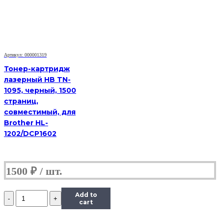
для
Xerox
Phaser
3250/3250D,
5K
Артикул: 000001319
Тонер-картридж
лазерный HB TN-
1095, черный, 1500
страниц,
совместимый, для
Brother HL-
1202/DCP1602
1500
₽
Количество
Add to
Картридж
cart
Hi-