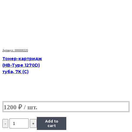
Black
(HB-
106R01374)
для
Xerox
Phaser
3250/3250D,
5K
Артикул: 000000320
Тонер-картридж
(HB-Type 1270D)
туба, 7K (С)
1200
₽
Количество
Add to
Картридж
cart
Hi-