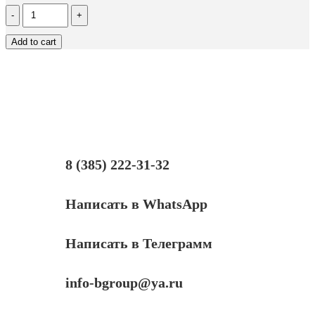
Количество
Картридж
Hi-
Add to cart
Black
(HB-
106R01374)
для
Xerox
Phaser
3250/3250D,
5K
8 (385) 222-31-32
Написать в WhatsApp
Написать в Телеграмм
info-bgroup@ya.ru