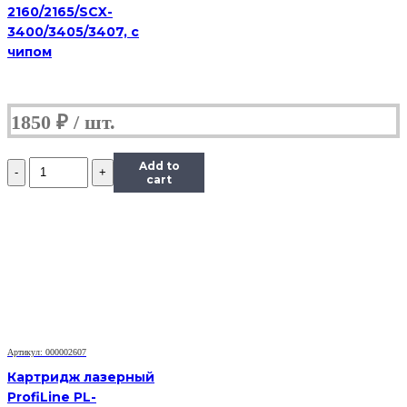
2160/2165/SCX-
3400/3405/3407, с
чипом
1850
₽
Количество
Add to
Картридж
cart
Hi-
Black
(HB-
106R01374)
для
Xerox
Phaser
3250/3250D,
5K
Артикул: 000002607
Картридж лазерный
ProfiLine PL-