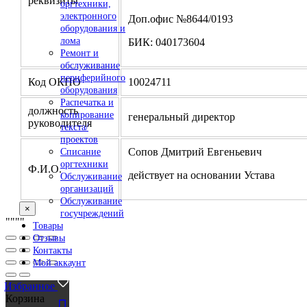
реквизиты
оргтехники,
электронного
Доп.офис №8644/0193
оборудования и
лома
БИК: 040173604
Ремонт и
обслуживание
периферийного
Код ОКПО
10024711
оборудования
Распечатка и
должность
копирование
генеральный директор
руководителя
текста/
проектов
Сопов Дмитрий Евгеньевич
Списание
оргтехники
Ф.И.О.
действует на основании Устава
Обслуживание
организаций
Обслуживание
×
госучреждений
"
""
"
Товары
Отзывы
Контакты
Мой аккаунт