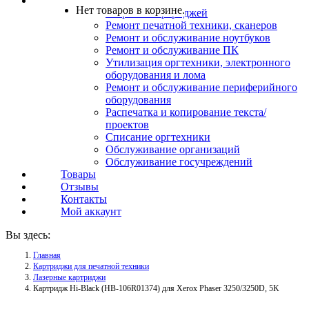
Услуги
Нет товаров в корзине.
Заправка картриджей
Ремонт печатной техники, сканеров
Ремонт и обслуживание ноутбуков
Ремонт и обслуживание ПК
Утилизация оргтехники, электронного
оборудования и лома
Ремонт и обслуживание периферийного
оборудования
Распечатка и копирование текста/
проектов
Списание оргтехники
Обслуживание организаций
Обслуживание госучреждений
Товары
Отзывы
Контакты
Мой аккаунт
Вы здесь:
Главная
Картриджи для печатной техники
Лазерные картриджи
Картридж Hi-Black (HB-106R01374) для Xerox Phaser 3250/3250D, 5K