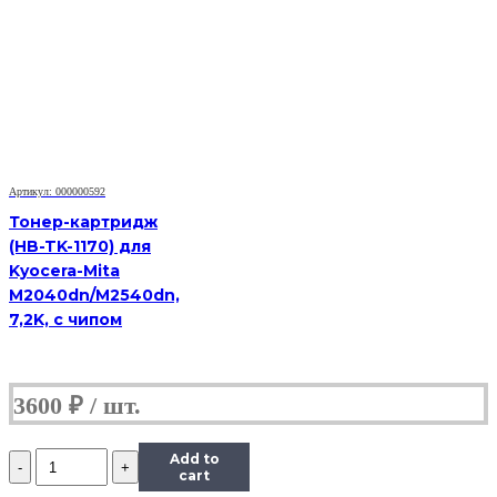
Hi-
Black
(HB-
106R01374)
для
Xerox
Phaser
3250/3250D,
5K
Артикул: 000000592
Тонер-картридж
(HB-TK-1170) для
Kyocera-Mita
M2040dn/M2540dn,
7,2K, с чипом
3600
₽
Количество
Add to
Картридж
cart
Hi-