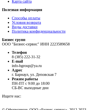
Карта сайта
Полезная информация
Способы оплаты
Условия возврата
Виды доставки
Политика конфиденциальности
Бизнес групп
ООО "Бизнес-сервис" ИНН 2223589658
Телефон
8 (385) 222-31-32
E-mail
info-bgroup@ya.ru
Адрес
г. Барнаул, ул. Деповская 7
Режим работы
ПН-ПТ с 9:00 до 18:00
СБ-ВС выходные дни
Ищите нас:
Страница
Страница
Страница
Вконтакте
WhatsApp
Telegram
© Оформление. ООО «Бизнес-сервис», 2012-2023