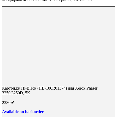
открывается
открывается
открывается
в
в
в
Вверх
новом
новом
новом
окне
окне
окне
Картридж Hi-Black (HB-106R01374) для Xerox Phaser
3250/3250D, 5K
2380
₽
Available on backorder