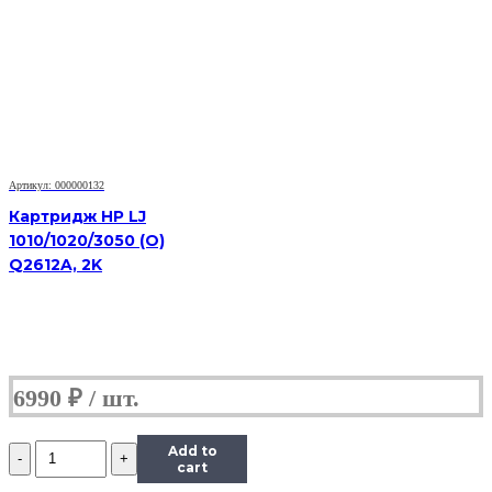
Black
(HB-
106R01374)
для
Xerox
Phaser
3250/3250D,
5K
Артикул: 000000132
Картридж HP LJ
1010/1020/3050 (O)
Q2612A, 2K
6990
₽
Количество
Add to
Картридж
cart
Hi-