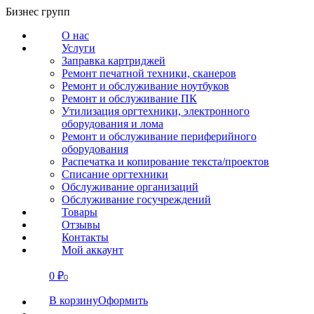
Перейти
Бизнес групп
к
О нас
содержанию
Услуги
Заправка картриджей
Ремонт печатной техники, сканеров
Ремонт и обслуживание ноутбуков
Ремонт и обслуживание ПК
Утилизация оргтехники, электронного
оборудования и лома
Ремонт и обслуживание периферийного
оборудования
Распечатка и копирование текста/проектов
Списание оргтехники
Обслуживание организаций
Обслуживание госучреждений
Товары
Отзывы
Контакты
Мой аккаунт
0
₽
СВЯЗАТЬСЯ
0
В корзину
Оформить
О нас