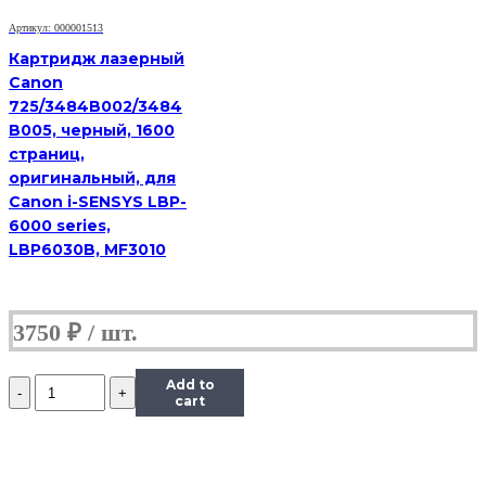
Артикул: 000001513
Картридж лазерный
Canon
725/3484B002/3484
B005, черный, 1600
страниц,
оригинальный, для
Canon i-SENSYS LBP-
6000 series,
LBP6030B, MF3010
3750
₽
Количество
Add to
Картридж
cart
Hi-
Black
(HB-
106R01374)