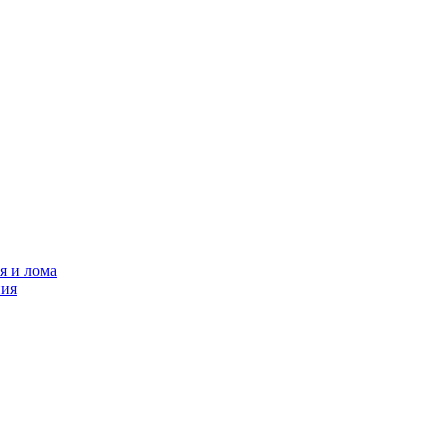
я и лома
ния