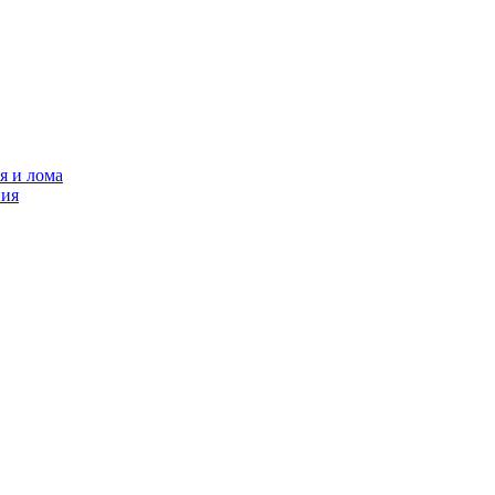
я и лома
ния