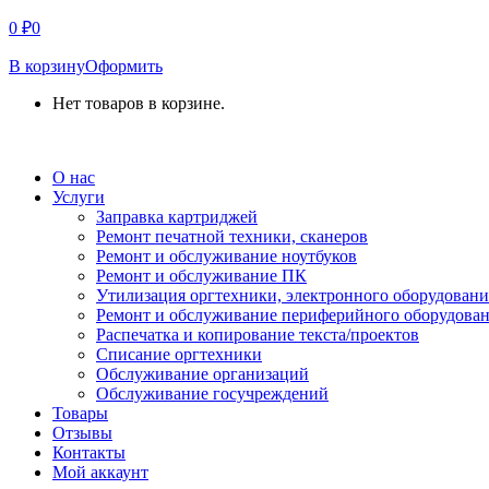
0
₽
0
В корзину
Оформить
Нет товаров в корзине.
СВЯЗАТЬСЯ С НАМИ
О нас
Услуги
Заправка картриджей
Ремонт печатной техники, сканеров
Ремонт и обслуживание ноутбуков
Ремонт и обслуживание ПК
Утилизация оргтехники, электронного оборудовани
Ремонт и обслуживание периферийного оборудова
Распечатка и копирование текста/проектов
Списание оргтехники
Обслуживание организаций
Обслуживание госучреждений
Товары
Отзывы
Контакты
Мой аккаунт