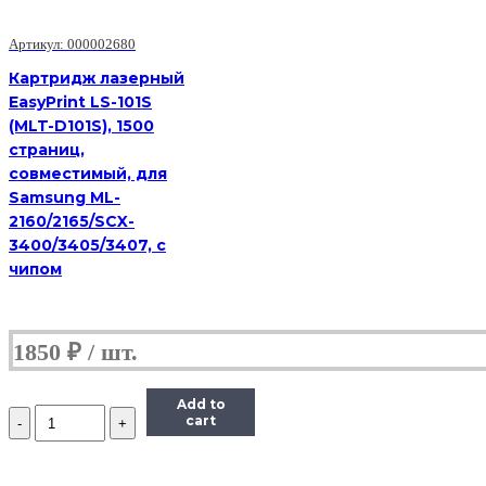
Артикул: 000002680
Картридж лазерный
EasyPrint LS-101S
(MLT-D101S), 1500
страниц,
совместимый, для
Samsung ML-
2160/2165/SCX-
3400/3405/3407, с
чипом
1850
₽
Add to
Количество
cart
Картридж
(HB-
Q5949A/Q7553A),