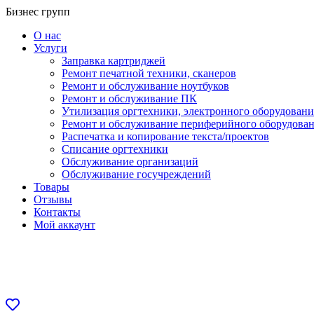
Перейти
Бизнес групп
к
О нас
содержанию
Услуги
Заправка картриджей
Ремонт печатной техники, сканеров
Ремонт и обслуживание ноутбуков
Ремонт и обслуживание ПК
Утилизация оргтехники, электронного оборудовани
Ремонт и обслуживание периферийного оборудова
Распечатка и копирование текста/проектов
Списание оргтехники
Обслуживание организаций
Обслуживание госучреждений
Товары
Отзывы
Контакты
Мой аккаунт