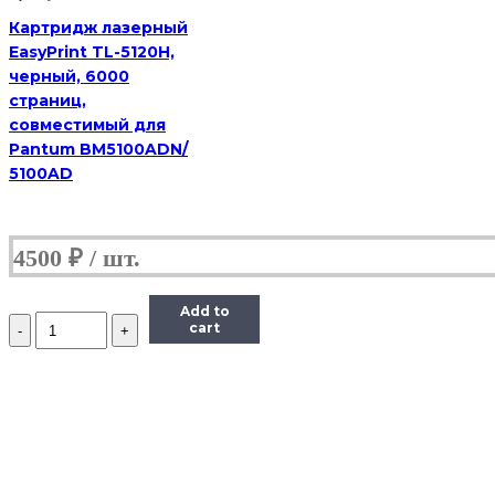
Картридж лазерный
EasyPrint TL-5120H,
черный, 6000
страниц,
совместимый для
Pantum BM5100ADN/
5100AD
4500
₽
Add to
Количество
cart
Картридж
(HB-
Q5949A/Q7553A),
3,5,k
(С)