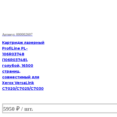
3,5,k
(С)
Артикул: 000002607
Картридж лазерный
ProfiLine PL-
106R03748
(106R03748),
голубой, 16500
страниц,
совместимый для
Xerox VersaLink
C7020/C7025/C7030
5950
₽