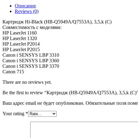
(HB-
Описание
Q5949A/Q7553A),
Reviews (0)
3,5,k
(С)
Картридж Hi-Black (HB-Q5949A/Q7553A), 3,5,k (С)
Совместимость с моделями:
HP LaserJet 1160
HP LaserJet 1320
HP LaserJet P2014
HP LaserJet P2015
Canon i SENSYS LBP 3310
Canon i SENSYS LBP 3360
Canon i SENSYS LBP 3370
Canon 715
There are no reviews yet.
Be the first to review “Картридж (HB-Q5949A/Q7553A), 3,5,k (С)
Ваш адрес email не будет опубликован.
Обязательные поля пом
Your rating
*