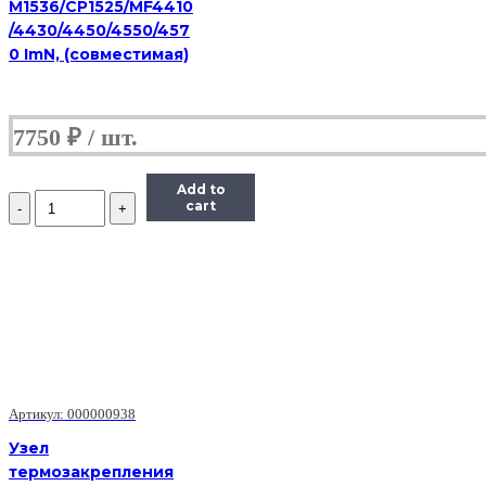
M1536/CP1525/MF4410
/4430/4450/4550/457
0 ImN, (совместимая)
7750
₽
Add to
Количество
cart
JC96-
04389B/JC96-
03800C/126N00266
Узел
термозакрепления
в
сборе
ML-
3050/Ph3428/3300
(О)
Артикул: 000000938
Узел
термозакрепления