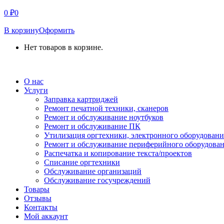
0
₽
0
В корзину
Оформить
Нет товаров в корзине.
СВЯЗАТЬСЯ С НАМИ
О нас
Услуги
Заправка картриджей
Ремонт печатной техники, сканеров
Ремонт и обслуживание ноутбуков
Ремонт и обслуживание ПК
Утилизация оргтехники, электронного оборудовани
Ремонт и обслуживание периферийного оборудова
Распечатка и копирование текста/проектов
Списание оргтехники
Обслуживание организаций
Обслуживание госучреждений
Товары
Отзывы
Контакты
Мой аккаунт