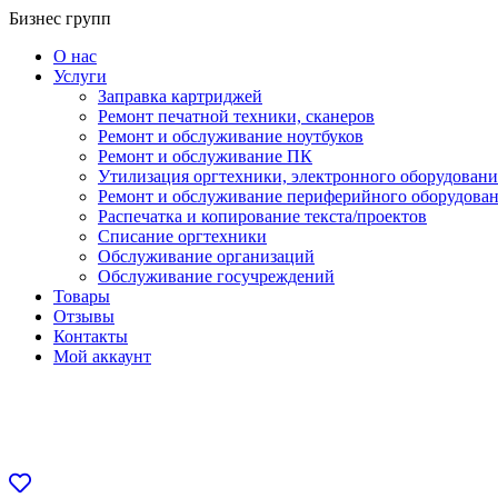
Перейти
Бизнес групп
к
О нас
содержанию
Услуги
Заправка картриджей
Ремонт печатной техники, сканеров
Ремонт и обслуживание ноутбуков
Ремонт и обслуживание ПК
Утилизация оргтехники, электронного оборудовани
Ремонт и обслуживание периферийного оборудова
Распечатка и копирование текста/проектов
Списание оргтехники
Обслуживание организаций
Обслуживание госучреждений
Товары
Отзывы
Контакты
Мой аккаунт