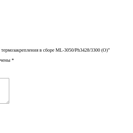
ел термозакрепления в сборе ML-3050/Ph3428/3300 (О)”
ечены
*