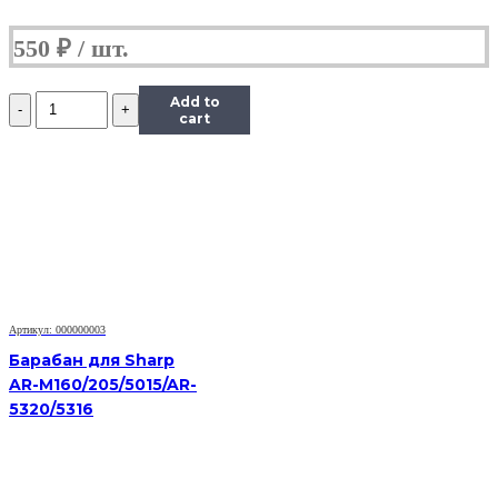
550
₽
Количество
Add to
Фотобарабан
cart
для
MK-
4105
Kyocera
KM
1800
TASKalfa
2200
2201
2010
Артикул: 000000003
1800
1801
Барабан для Sharp
2011
AR-M160/205/5015/AR-
2210
5320/5316
2211