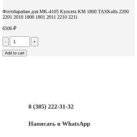
Фотобарабан для MK-4105 Kyocera KM 1800 TASKalfa 2200
2201 2010 1800 1801 2011 2210 2211
6500
₽
Количество
Фотобарабан
для
Add to cart
MK-
4105
Kyocera
KM
1800
TASKalfa
2200
2201
2010
1800
8 (385) 222-31-32
1801
2011
2210
Написать в WhatsApp
2211