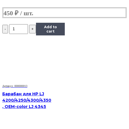
450
₽
Количество
Add to
Фотобарабан
cart
для
MK-
4105
Kyocera
KM
1800
TASKalfa
2200
2201
2010
Артикул: 000000013
1800
1801
Барабан для HP LJ
2011
4200/4250/4300/4350
2210
, OEM-color LJ 4345
2211