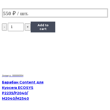
550
₽
Количество
Add to
Фотобарабан
cart
для
MK-
4105
Kyocera
KM
1800
TASKalfa
2200
2201
2010
Артикул: 000000994
1800
1801
Барабан Content для
2011
Kyocera ECOSYS
2210
P2235/P2040/
2211
M2040/M2540