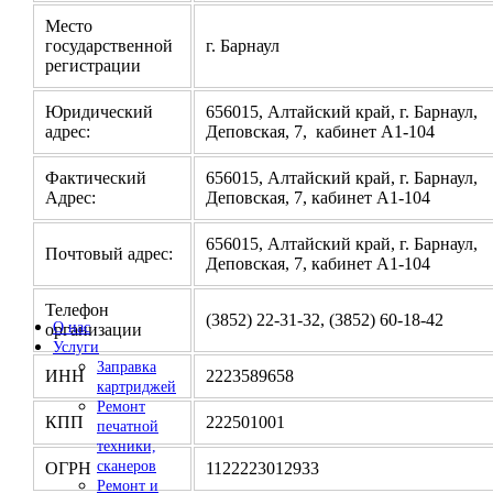
Место
государственной
г. Барнаул
регистрации
Юридический
656015, Алтайский край, г. Барнаул,
адрес:
Деповская, 7, кабинет А1-104
Фактический
656015, Алтайский край, г. Барнаул,
Адрес:
Деповская, 7, кабинет А1-104
656015, Алтайский край, г. Барнаул,
Почтовый адрес:
Деповская, 7, кабинет А1-104
Телефон
(3852) 22-31-32, (3852) 60-18-42
О нас
организации
Услуги
Заправка
ИНН
2223589658
картриджей
Ремонт
КПП
222501001
печатной
техники,
сканеров
ОГРН
1122223012933
Ремонт и