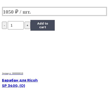
1050
₽
Количество
Add to
Фотобарабан
cart
для
MK-
4105
Kyocera
KM
1800
TASKalfa
2200
2201
2010
Артикул: 000000018
1800
1801
Барабан для Ricoh
2011
SP 3400, (O)
2210
2211