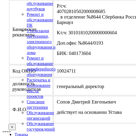
обслуживание
Р/сч:
ноутбуков
4070281050200000
Ремонт и
в отделение №8644 Сбербанка Росси
обслуживание
Барнаул
ПК
Банковские
Утилизация
К/сч: 30101810200000000604
реквизиты
оргтехники,
электронного
Доп.офис №8644/0193
оборудования и
лома
БИК: 040173604
Ремонт и
обслуживание
периферийного
Код ОКПО
10024711
оборудования
Распечатка и
должность
копирование
генеральный директор
руководителя
текста/
проектов
Сопов Дмитрий Евгеньевич
Списание
оргтехники
Ф.И.О.
действует на основании Устава
Обслуживание
организаций
Обслуживание
×
госучреждений
"
""
"
Товары