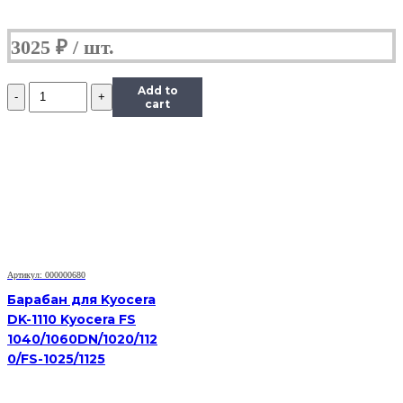
3025
₽
Количество
Add to
Фотобарабан
cart
для
MK-
4105
Kyocera
KM
1800
TASKalfa
2200
2201
2010
Артикул: 000000680
1800
1801
Барабан для Kyocera
2011
DK-1110 Kyocera FS
2210
1040/1060DN/1020/112
2211
0/FS-1025/1125