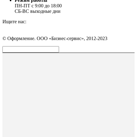
Режим работы
ПН-ПТ с 9:00 до 18:00
СБ-ВС выходные дни
Ищите нас:
Страница
Страница
Страница
Вконтакте
WhatsApp
Telegram
© Оформление. ООО «Бизнес-сервис», 2012-2023
открывается
открывается
открывается
в
в
в
Вверх
новом
новом
новом
окне
окне
окне