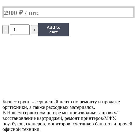
2900
₽
Количество
Add to
Фотобарабан
cart
для
MK-
4105
Kyocera
KM
1800
TASKalfa
2200
2201
2010
1800
1801
Бизнес групп – сервисный центр по ремонту и продаже
2011
оргтехники, а также расходных материалов.
2210
В Нашем сервисном центре мы производим: заправку/
2211
восстановление картриджей, ремонт принтеров/МФУ,
ноутбуков, сканеров, мониторов, счетчиков банкнот и прочей
офисной техники.