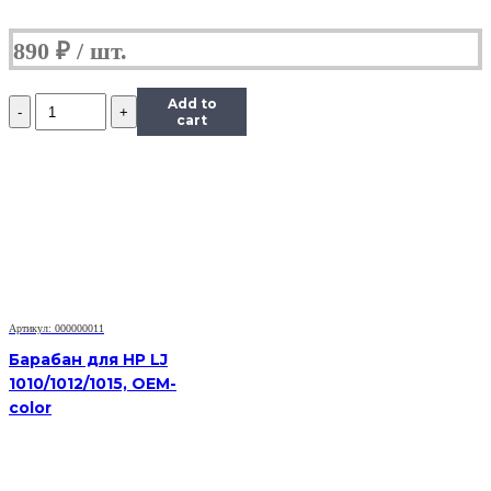
890
₽
Количество
Add to
Фотобарабан
cart
для
MK-
4105
Kyocera
KM
1800
TASKalfa
2200
2201
2010
Артикул: 000000011
1800
1801
Барабан для HP LJ
2011
1010/1012/1015, OEM-
2210
color
2211