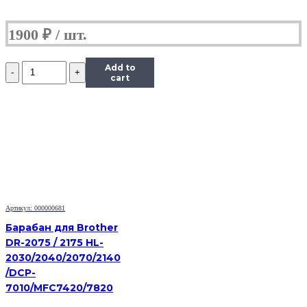
1900
₽
Количество
Add to
Фотобарабан
cart
для
MK-
4105
Kyocera
KM
1800
TASKalfa
2200
2201
2010
Артикул: 000000681
1800
1801
Барабан для Brother
2011
DR-2075 / 2175 HL-
2210
2030/2040/2070/2140
2211
/DCP-
7010/MFC7420/7820