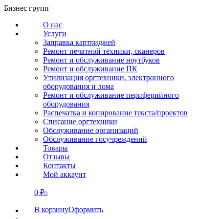
Перейти
Бизнес групп
к
О нас
содержанию
Услуги
Заправка картриджей
Ремонт печатной техники, сканеров
Ремонт и обслуживание ноутбуков
Ремонт и обслуживание ПК
Утилизация оргтехники, электронного
оборудования и лома
Ремонт и обслуживание периферийного
оборудования
Распечатка и копирование текста/проектов
Списание оргтехники
Обслуживание организаций
Обслуживание госучреждений
Товары
Отзывы
Контакты
Мой аккаунт
0
₽
СВЯЗАТЬСЯ
0
В корзину
Оформить
О нас