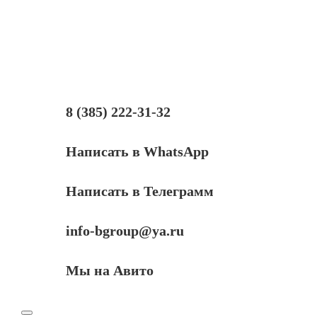
Xerox
Phaser
6000/6010/WorkCentre
6015
(106R01633),
Y,
1K
8 (385) 222-31-32
Написать в WhatsApp
Написать в Телеграмм
info-bgroup@ya.ru
Мы на Авито