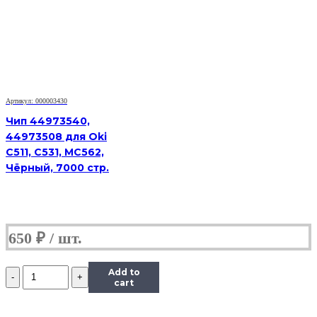
Артикул: 000003430
Чип 44973540,
44973508 для Oki
C511, C531, MC562,
Чёрный, 7000 стр.
650
₽
Количество
Add to
Чип
cart
к
картриджу