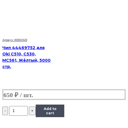
Xerox
Phaser
6000/6010/WorkCentre
6015
(106R01633),
Y,
1K
Артикул: 000003428
Чип 44469752 для
Oki C510, C530,
MC561, Жёлтый, 5000
стр.
650
₽
Количество
Add to
Чип
cart
к
картриджу