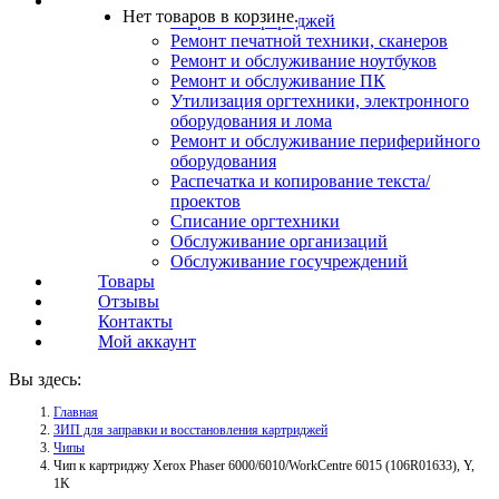
Услуги
Нет товаров в корзине.
Заправка картриджей
Ремонт печатной техники, сканеров
Ремонт и обслуживание ноутбуков
Ремонт и обслуживание ПК
Утилизация оргтехники, электронного
оборудования и лома
Ремонт и обслуживание периферийного
оборудования
Распечатка и копирование текста/
проектов
Списание оргтехники
Обслуживание организаций
Обслуживание госучреждений
Товары
Отзывы
Контакты
Мой аккаунт
Вы здесь:
Главная
ЗИП для заправки и восстановления картриджей
Чипы
Чип к картриджу Xerox Phaser 6000/6010/WorkCentre 6015 (106R01633), Y,
1K