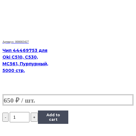
Xerox
Phaser
6000/6010/WorkCentre
6015
(106R01633),
Y,
1K
Артикул: 000003427
Чип 44469753 для
Oki C510, C530,
MC561, Пурпурный,
5000 стр.
650
₽
Количество
Add to
Чип
cart
к
картриджу