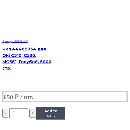
Xerox
Phaser
6000/6010/WorkCentre
6015
(106R01633),
Y,
1K
Артикул: 000003429
Чип 44469754 для
Oki C510, C530,
MC561, Голубой, 5000
стр.
650
₽
Количество
Add to
Чип
cart
к
картриджу