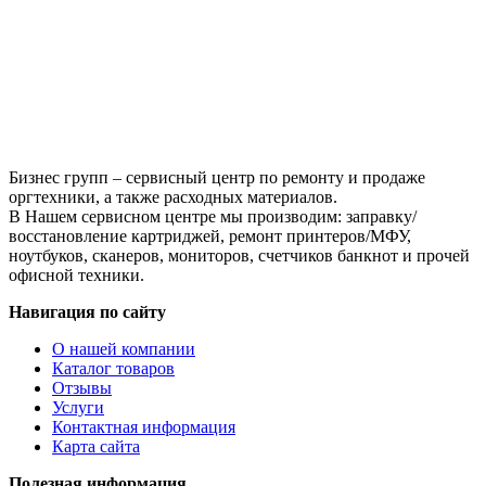
Phaser
6000/6010/WorkCentre
6015
(106R01633),
Y,
1K
Бизнес групп – сервисный центр по ремонту и продаже
оргтехники, а также расходных материалов.
В Нашем сервисном центре мы производим: заправку/
восстановление картриджей, ремонт принтеров/МФУ,
ноутбуков, сканеров, мониторов, счетчиков банкнот и прочей
офисной техники.
Навигация по сайту
О нашей компании
Каталог товаров
Отзывы
Услуги
Контактная информация
Карта сайта
Полезная информация