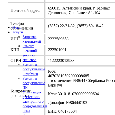
656015, Алтайский край, г. Барнаул,
Почтовый адрес:
Деповская, 7, кабинет А1-104
Телефон
(3852) 22-31-32, (3852) 60-18-42
О нас
организации
Услуги
Заправка
ИНН
2223589658
картриджей
Ремонт
КПП
222501001
печатной
техники,
сканеров
ОГРН
1122223012933
Ремонт и
обслуживание
Р/сч:
ноутбуков
4070281050200000
Ремонт и
в отделение №8644 Сбербанка Росси
обслуживание
Барнаул
ПК
Банковские
Утилизация
К/сч: 30101810200000000604
реквизиты
оргтехники,
электронного
Доп.офис №8644/0193
оборудования и
лома
БИК: 040173604