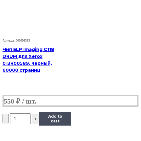
Phaser
6000/6010/WorkCentre
6015
(106R01633),
Y,
1K
Артикул: 000003333
Чип ELP Imaging C118
DRUM для Xerox
013R00589, черный,
60000 страниц
550
₽
Количество
Add to
Чип
cart
к
картриджу
Xerox