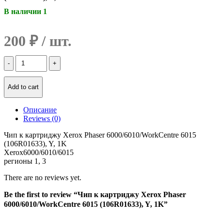
В наличии 1
200
₽
Количество
Чип
к
картриджу
Add to cart
Xerox
Phaser
Описание
6000/6010/WorkCentre
Reviews (0)
6015
(106R01633),
Чип к картриджу Xerox Phaser 6000/6010/WorkCentre 6015
Y,
(106R01633), Y, 1K
1K
Xerox6000/6010/6015
регионы 1, 3
There are no reviews yet.
Be the first to review “Чип к картриджу Xerox Phaser
6000/6010/WorkCentre 6015 (106R01633), Y, 1K”