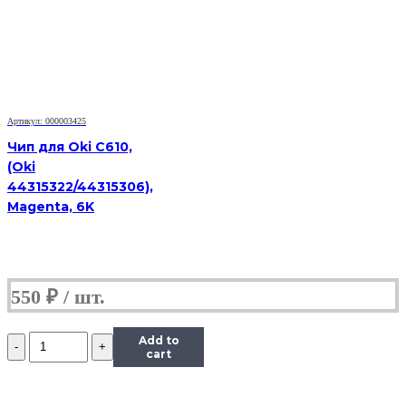
Phaser
6000/6010/WorkCentre
6015
(106R01633),
Y,
1K
Артикул: 000003425
Чип для Oki C610,
(Oki
44315322/44315306),
Magenta, 6K
550
₽
Количество
Add to
Чип
cart
к
картриджу
Xerox