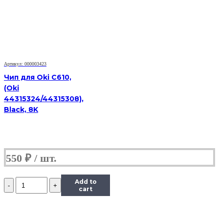
Phaser
6000/6010/WorkCentre
6015
(106R01633),
Y,
1K
Артикул: 000003423
Чип для Oki C610,
(Oki
44315324/44315308),
Black, 8K
550
₽
Количество
Add to
Чип
cart
к
картриджу
Xerox