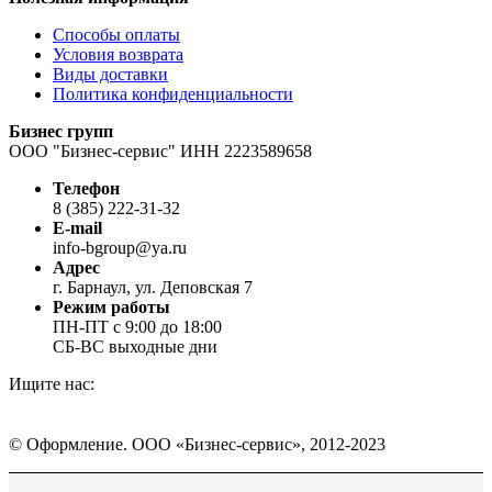
Способы оплаты
Условия возврата
Виды доставки
Политика конфиденциальности
Бизнес групп
ООО "Бизнес-сервис" ИНН 2223589658
Телефон
8 (385) 222-31-32
E-mail
info-bgroup@ya.ru
Адрес
г. Барнаул, ул. Деповская 7
Режим работы
ПН-ПТ с 9:00 до 18:00
СБ-ВС выходные дни
Ищите нас:
Страница
Страница
Страница
Вконтакте
WhatsApp
Telegram
© Оформление. ООО «Бизнес-сервис», 2012-2023
открывается
открывается
открывается
в
в
в
Вверх