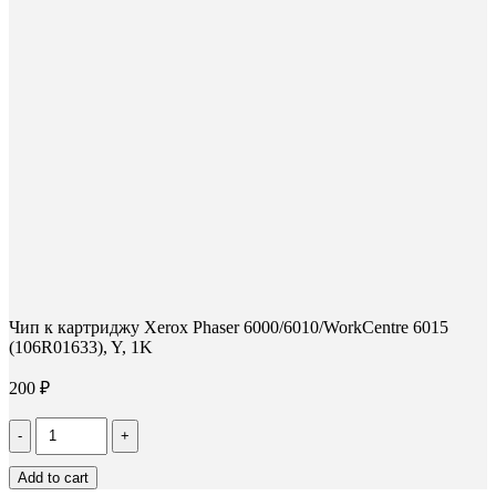
новом
новом
новом
окне
окне
окне
Чип к картриджу Xerox Phaser 6000/6010/WorkCentre 6015
(106R01633), Y, 1K
200
₽
Количество
Чип
к
Add to cart
картриджу