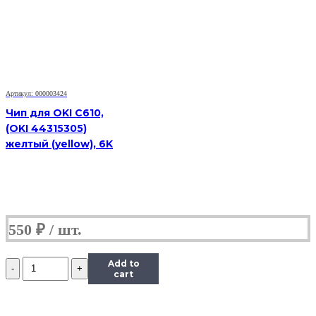
Phaser
6000/6010/WorkCentre
6015
(106R01633),
Y,
1K
Артикул: 000003424
Чип для OKI C610,
(OKI 44315305)
желтый (yellow), 6K
550
₽
Количество
Add to
Чип
cart
к
картриджу
Xerox