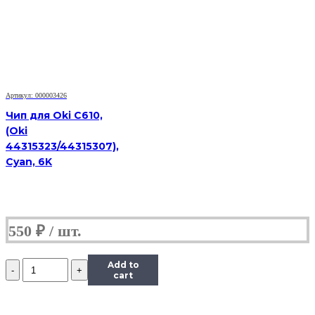
Xerox
Phaser
6000/6010/WorkCentre
6015
(106R01633),
Y,
1K
Артикул: 000003426
Чип для Oki C610,
(Oki
44315323/44315307),
Cyan, 6K
550
₽
Количество
Add to
Чип
cart
к
картриджу
Xerox