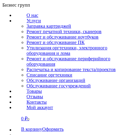
Перейти
Бизнес групп
к
О нас
содержанию
Услуги
Заправка картриджей
Ремонт печатной техники, сканеров
Ремонт и обслуживание ноутбуков
Ремонт и обслуживание ПК
Утилизация оргтехники, электронного
оборудования и лома
Ремонт и обслуживание периферийного
оборудования
Распечатка и копирование текста/проектов
Списание оргтехники
Обслуживание организаций
Обслуживание госучреждений
Товары
Отзывы
Контакты
Мой аккаунт
0
₽
СВЯЗАТЬСЯ
0
В корзину
Оформить
О нас