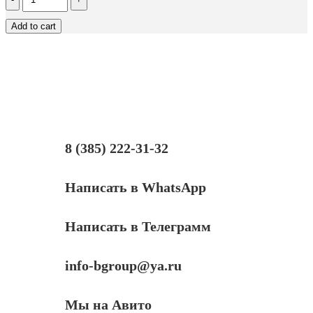
Чип
к
Add to cart
картриджу
Samsung
SCX-
5530,
Bk,
8K
8 (385) 222-31-32
Написать в WhatsApp
Написать в Телеграмм
info-bgroup@ya.ru
Мы на Авито