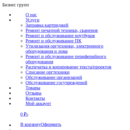
Перейти
Бизнес групп
к
О нас
содержанию
Услуги
Заправка картриджей
Ремонт печатной техники, сканеров
Ремонт и обслуживание ноутбуков
Ремонт и обслуживание ПК
Утилизация оргтехники, электронного
оборудования и лома
Ремонт и обслуживание периферийного
оборудования
Распечатка и копирование текста/проектов
Списание оргтехники
Обслуживание организаций
Обслуживание госучреждений
Товары
Отзывы
Контакты
Мой аккаунт
0
₽
СВЯЗАТЬСЯ
0
В корзину
Оформить
О нас