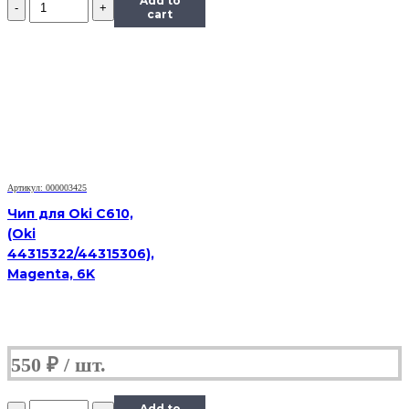
Add to
Чип
cart
к
картриджу
Samsung
SCX-
5530,
Bk,
8K
Артикул: 000003425
Чип для Oki C610,
(Oki
44315322/44315306),
Magenta, 6K
550
₽
Количество
Add to