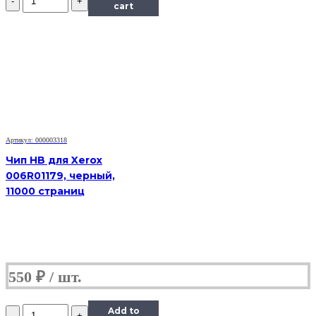
Чип
cart
к
картриджу
Samsung
SCX-
5530,
Bk,
8K
Артикул: 000003318
Чип HB для Xerox
006R01179, черный,
11000 страниц
550
₽
Количество
Add to