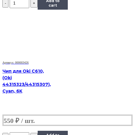
Количество
Add to
Чип
cart
к
картриджу
Samsung
SCX-
5530,
Bk,
8K
Артикул: 000003426
Чип для Oki C610,
(Oki
44315323/44315307),
Cyan, 6K
550
₽
Количество