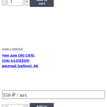
Чип
cart
к
картриджу
Samsung
SCX-
5530,
Bk,
8K
Артикул: 000003424
Чип для OKI C610,
(OKI 44315305)
желтый (yellow), 6K
550
₽
Количество
Add to