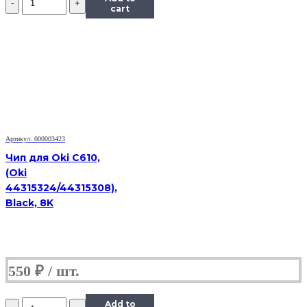
Чип
cart
к
картриджу
Samsung
SCX-
5530,
Bk,
8K
Артикул: 000003423
Чип для Oki C610,
(Oki
44315324/44315308),
Black, 8K
550
₽
Количество
Add to