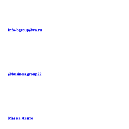
info-bgroup@ya.ru
@business.group22
Мы на Авито