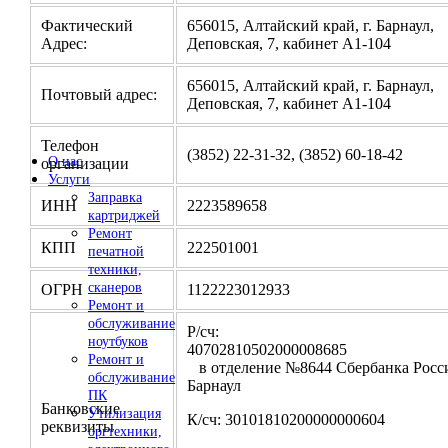
Фактический
656015, Алтайский край, г. Барнаул,
Адрес:
Деповская, 7, кабинет А1-104
656015, Алтайский край, г. Барнаул,
Почтовый адрес:
Деповская, 7, кабинет А1-104
Телефон
(3852) 22-31-32, (3852) 60-18-42
О нас
организации
Услуги
Заправка
ИНН
2223589658
картриджей
Ремонт
КПП
222501001
печатной
техники,
сканеров
ОГРН
1122223012933
Ремонт и
обслуживание
Р/сч:
ноутбуков
4070281050200000
Ремонт и
в отделение №8644 Сбербанка Росси
обслуживание
Барнаул
ПК
Банковские
Утилизация
К/сч: 30101810200000000604
реквизиты
оргтехники,