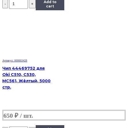
Количество
Add to
Чип
cart
к
картриджу
Samsung
SCX-
5530,
Bk,
8K
Артикул: 000003428
Чип 44469752 для
Oki C510, C530,
MC561, Жёлтый, 5000
стр.
650
₽