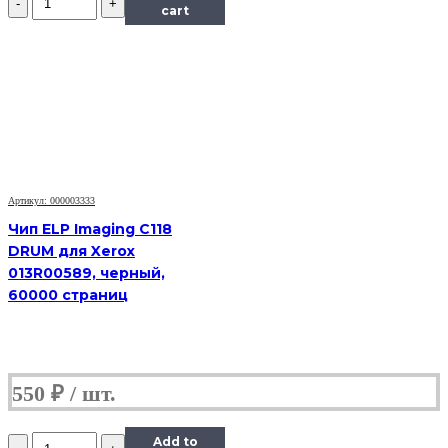
Чип
cart
к
картриджу
Samsung
SCX-
5530,
Bk,
8K
Артикул: 000003333
Чип ELP Imaging C118
DRUM для Xerox
013R00589, черный,
60000 страниц
550
₽
Количество
Add to