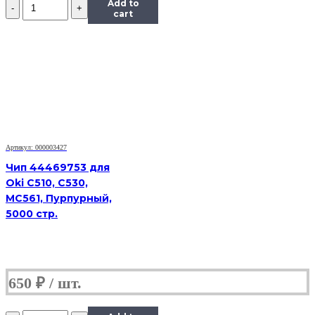
Количество
Add to
Чип
cart
к
картриджу
Samsung
SCX-
5530,
Bk,
8K
Артикул: 000003427
Чип 44469753 для
Oki C510, C530,
MC561, Пурпурный,
5000 стр.
650
₽