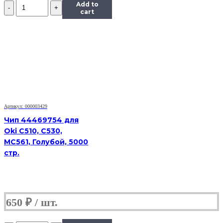
Количество
Add to
Чип
cart
к
картриджу
Samsung
SCX-
5530,
Bk,
8K
Артикул: 000003429
Чип 44469754 для
Oki C510, C530,
MC561, Голубой, 5000
стр.
650
₽