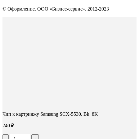
Страница
Страница
Страница
Вконтакте
WhatsApp
Telegram
© Оформление. ООО «Бизнес-сервис», 2012-2023
открывается
открывается
открывается
в
в
в
Вверх
новом
новом
новом
окне
окне
окне
Чип к картриджу Samsung SCX-5530, Bk, 8K
240
₽
Количество