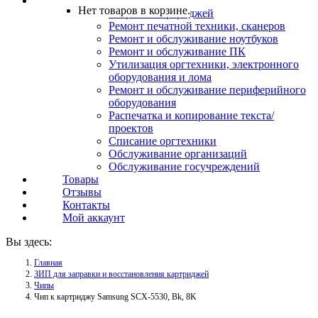
Услуги
Нет товаров в корзине.
Заправка картриджей
Ремонт печатной техники, сканеров
Ремонт и обслуживание ноутбуков
Ремонт и обслуживание ПК
Утилизация оргтехники, электронного
оборудования и лома
Ремонт и обслуживание периферийного
оборудования
Распечатка и копирование текста/
проектов
Списание оргтехники
Обслуживание организаций
Обслуживание госучреждений
Товары
Отзывы
Контакты
Мой аккаунт
Вы здесь:
Главная
ЗИП для заправки и восстановления картриджей
Чипы
Чип к картриджу Samsung SCX-5530, Bk, 8K