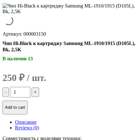
Артикул: 000003150
Чип Hi-Black к картриджу Samsung ML-1910/1915 (D105L),
Bk, 2,5K
В наличии 13
250
₽
Количество
Чип
Hi-
Black
Add to cart
к
картриджу
Описание
Samsung
Reviews (0)
ML-
1910/1915
Совместимость с моделями техники:
(D105L),