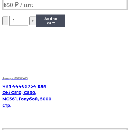
650
₽
Количество
Add to
Чип
cart
Hi-
Black
к
картриджу
Samsung
ML-
1910/1915
(D105L),
Bk,
2,5K
Артикул: 000003429
Чип 44469754 для
Oki C510, C530,
MC561, Голубой, 5000
стр.