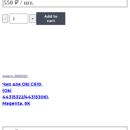
550
₽
Количество
Add to
Чип
cart
Hi-
Black
к
картриджу
Samsung
ML-
1910/1915
(D105L),
Bk,
2,5K
Артикул: 000003425
Чип для Oki C610,
(Oki
44315322/44315306),
Magenta, 6K