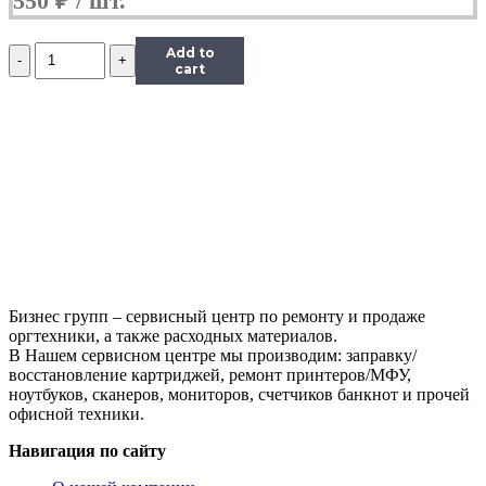
550
₽
Количество
Add to
Чип
cart
Hi-
Black
к
картриджу
Samsung
ML-
1910/1915
(D105L),
Bk,
2,5K
Бизнес групп – сервисный центр по ремонту и продаже
оргтехники, а также расходных материалов.
В Нашем сервисном центре мы производим: заправку/
восстановление картриджей, ремонт принтеров/МФУ,
ноутбуков, сканеров, мониторов, счетчиков банкнот и прочей
офисной техники.
Навигация по сайту