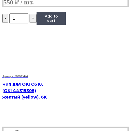
550
₽
Количество
Add to
Чип
cart
Hi-
Black
к
картриджу
Samsung
ML-
1910/1915
(D105L),
Bk,
2,5K
Артикул: 000003424
Чип для OKI C610,
(OKI 44315305)
желтый (yellow), 6K