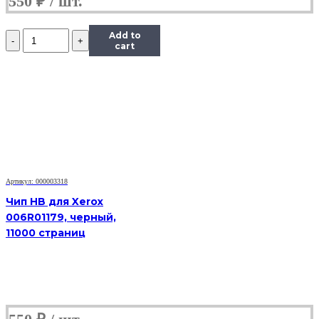
550
₽
Количество
Add to
Чип
cart
Hi-
Black
к
картриджу
Samsung
ML-
1910/1915
(D105L),
Bk,
2,5K
Артикул: 000003318
Чип HB для Xerox
006R01179, черный,
11000 страниц