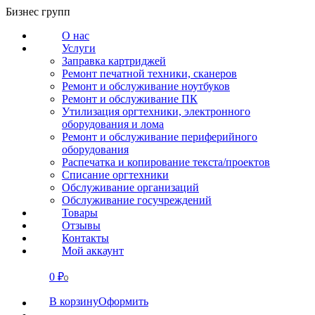
Перейти
Бизнес групп
к
О нас
содержанию
Услуги
Заправка картриджей
Ремонт печатной техники, сканеров
Ремонт и обслуживание ноутбуков
Ремонт и обслуживание ПК
Утилизация оргтехники, электронного
оборудования и лома
Ремонт и обслуживание периферийного
оборудования
Распечатка и копирование текста/проектов
Списание оргтехники
Обслуживание организаций
Обслуживание госучреждений
Товары
Отзывы
Контакты
Мой аккаунт
0
₽
СВЯЗАТЬСЯ
0
В корзину
Оформить
О нас