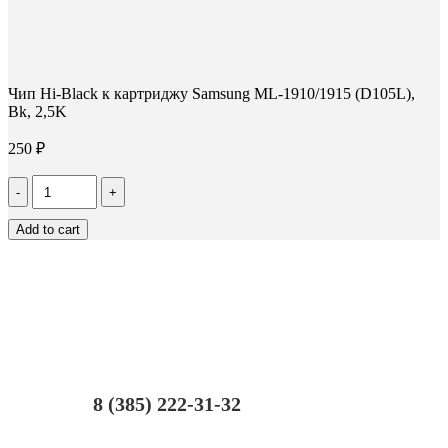
Чип Hi-Black к картриджу Samsung ML-1910/1915 (D105L),
Bk, 2,5K
250
₽
Количество
Чип
Hi-
Add to cart
Black
к
картриджу
Samsung
ML-
1910/1915
(D105L),
Bk,
2,5K
8 (385) 222-31-32