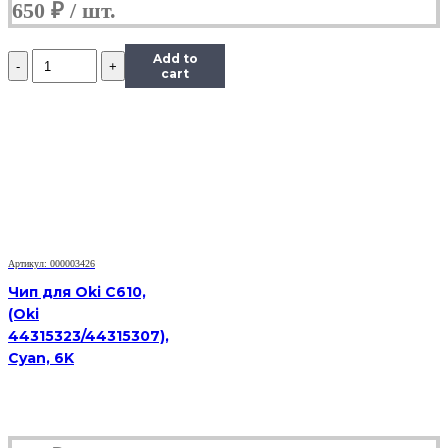
650
₽
Количество
Add to
Чип
cart
Hi-
Black
к
картриджу
Samsung
ML-
1910/1915
(D105L),
Bk,
2,5K
Артикул: 000003426
Чип для Oki C610,
(Oki
44315323/44315307),
Cyan, 6K