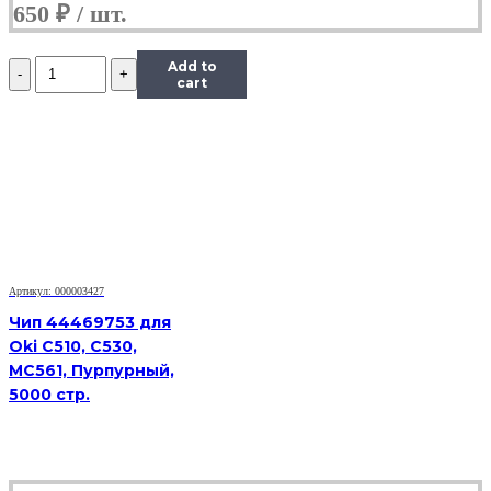
650
₽
Количество
Add to
Чип
cart
Hi-
Black
к
картриджу
Samsung
ML-
1910/1915
(D105L),
Bk,
2,5K
Артикул: 000003427
Чип 44469753 для
Oki C510, C530,
MC561, Пурпурный,
5000 стр.