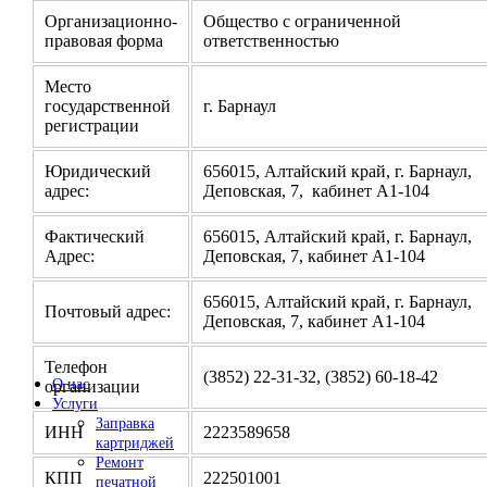
Организационно-
Общество с ограниченной
правовая форма
ответственностью
Место
государственной
г. Барнаул
регистрации
Юридический
656015, Алтайский край, г. Барнаул,
адрес:
Деповская, 7, кабинет А1-104
Фактический
656015, Алтайский край, г. Барнаул,
Адрес:
Деповская, 7, кабинет А1-104
656015, Алтайский край, г. Барнаул,
Почтовый адрес:
Деповская, 7, кабинет А1-104
Телефон
(3852) 22-31-32, (3852) 60-18-42
О нас
организации
Услуги
Заправка
ИНН
2223589658
картриджей
Ремонт
КПП
222501001
печатной