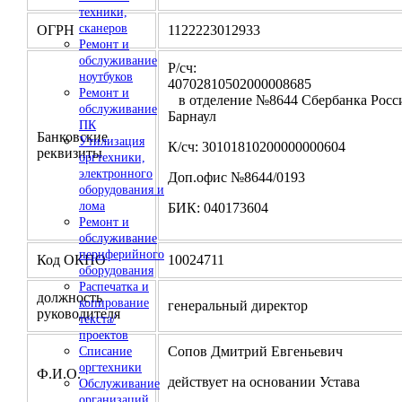
техники,
сканеров
ОГРН
1122223012933
Ремонт и
обслуживание
Р/сч:
ноутбуков
4070281050200000
Ремонт и
в отделение №8644 Сбербанка Росси
обслуживание
Барнаул
ПК
Банковские
Утилизация
К/сч: 30101810200000000604
реквизиты
оргтехники,
электронного
Доп.офис №8644/0193
оборудования и
лома
БИК: 040173604
Ремонт и
обслуживание
периферийного
Код ОКПО
10024711
оборудования
Распечатка и
должность
копирование
генеральный директор
руководителя
текста/
проектов
Сопов Дмитрий Евгеньевич
Списание
оргтехники
Ф.И.О.
действует на основании Устава
Обслуживание
организаций