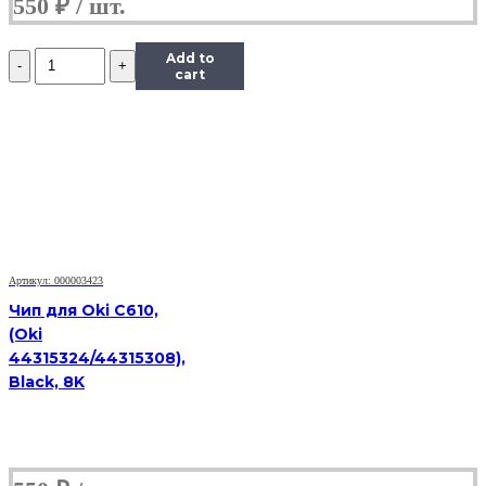
550
₽
Количество
Add to
Чип
cart
Hi-
Black
к
картриджу
Samsung
ML-
1910/1915
(D105L),
Bk,
2,5K
Артикул: 000003423
Чип для Oki C610,
(Oki
44315324/44315308),
Black, 8K