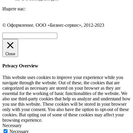
Ищите нас:
Страница
Страница
Страница
Вконтакте
WhatsApp
Telegram
© Оформление. ООО «Бизнес-сервис», 2012-2023
открывается
открывается
открывается
в
в
в
Вверх
новом
новом
новом
окне
окне
окне
Close
Privacy Overview
This website uses cookies to improve your experience while you
navigate through the website. Out of these, the cookies that are
categorized as necessary are stored on your browser as they are
essential for the working of basic functionalities of the website. We
also use third-party cookies that help us analyze and understand how
you use this website. These cookies will be stored in your browser
only with your consent. You also have the option to opt-out of these
cookies. But opting out of some of these cookies may affect your
browsing experience.
Necessary
Necessary