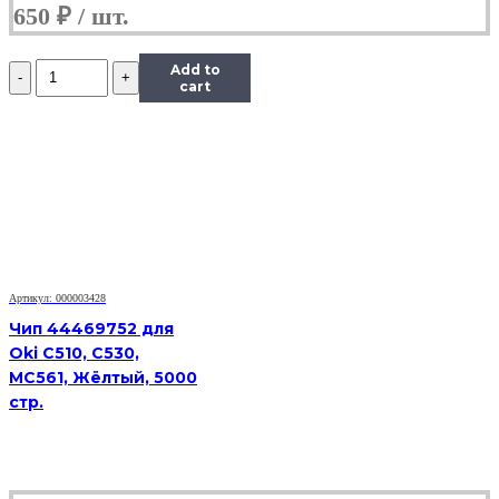
650
₽
Количество
Add to
Чип
cart
Hi-
Black
к
картриджу
Samsung
ML-
1910/1915
(D105L),
Bk,
2,5K
Артикул: 000003428
Чип 44469752 для
Oki C510, C530,
MC561, Жёлтый, 5000
стр.