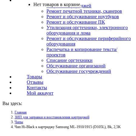
Услуги
Нет товаров в корзине.
Заправка картриджей
Ремонт печатной техники, сканеров
Ремонт и обслуживание ноутбуков
Ремонт и обслуживание ПК
Утилизация оргтехники, электронного
оборудования и лома
Ремонт и обслуживание периферийного
оборудования
Распечатка и копирование текста/
проектов
Списание оргтехники
Обслуживание организаций
Обслуживание госучреждений
Товары
Отзывы
Контакты
Мой аккаунт
Вы здесь:
Главная
ЗИП для заправки и восстановления картриджей
Чипы
Чип Hi-Black к картриджу Samsung ML-1910/1915 (D105L), Bk, 2,5K