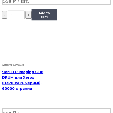
550
₽
Количество
Add to
Чип
cart
Hi-
Black
к
картриджу
Samsung
ML-
1910/1915
(D105L),
Bk,
2,5K
Артикул: 000003333
Чип ELP Imaging C118
DRUM для Xerox
013R00589, черный,
60000 страниц