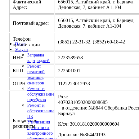
Фактический
656015, Алтайский край, г. Барнаул,
Адрес:
Деповская, 7, кабинет А1-104
656015, Алтайский край, г. Барнаул,
Почтовый адрес:
Деповская, 7, кабинет А1-104
Телефон
(3852) 22-31-32, (3852) 60-18-42
О нас
организации
Услуги
Заправка
ИНН
2223589658
картриджей
Ремонт
КПП
222501001
печатной
техники,
сканеров
ОГРН
1122223012933
Ремонт и
обслуживание
Р/сч:
ноутбуков
4070281050200000
Ремонт и
в отделение №8644 Сбербанка Росси
обслуживание
Барнаул
ПК
Банковские
Утилизация
К/сч: 30101810200000000604
реквизиты
оргтехники,
электронного
Доп.офис №8644/0193
оборудования и