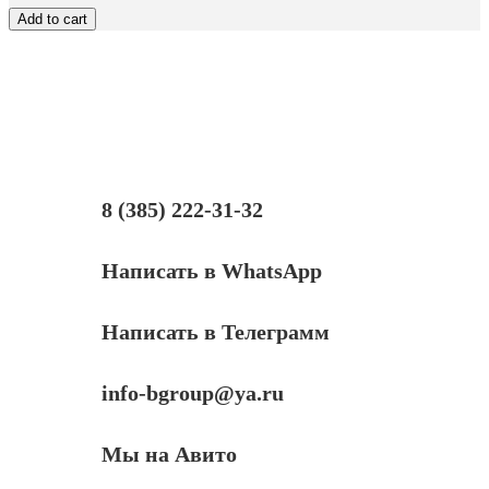
Hi-
Add to cart
Black
к
картриджу
Kyocera
FS-
1035MFP/DP/FS-
1135MFP
(TK-
1140),
Bk,
8 (385) 222-31-32
7,2K
Написать в WhatsApp
Написать в Телеграмм
info-bgroup@ya.ru
Мы на Авито