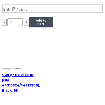
550
₽
Количество
Add to
Чип
cart
Hi-
Black
к
картриджу
Kyocera
FS-
1035MFP/DP/FS-
1135MFP
(TK-
1140),
Артикул: 000003423
Bk,
7,2K
Чип для Oki C610,
(Oki
44315324/44315308),
Black, 8K