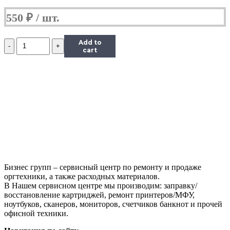
550
₽
Количество
Add to
Чип
cart
Hi-
Black
к
картриджу
Kyocera
FS-
1035MFP/DP/FS-
1135MFP
(TK-
1140),
Bk,
7,2K
Бизнес групп – сервисный центр по ремонту и продаже
оргтехники, а также расходных материалов.
В Нашем сервисном центре мы производим: заправку/
восстановление картриджей, ремонт принтеров/МФУ,
ноутбуков, сканеров, мониторов, счетчиков банкнот и прочей
офисной техники.