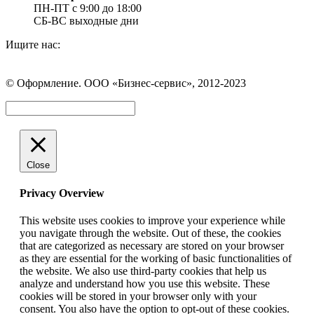
ПН-ПТ с 9:00 до 18:00
СБ-ВС выходные дни
Ищите нас:
Страница
Страница
Страница
Вконтакте
WhatsApp
Telegram
© Оформление. ООО «Бизнес-сервис», 2012-2023
открывается
открывается
открывается
в
в
в
Вверх
новом
новом
новом
окне
окне
окне
Close
Privacy Overview
This website uses cookies to improve your experience while
you navigate through the website. Out of these, the cookies
that are categorized as necessary are stored on your browser
as they are essential for the working of basic functionalities of
the website. We also use third-party cookies that help us
analyze and understand how you use this website. These
cookies will be stored in your browser only with your
consent. You also have the option to opt-out of these cookies.