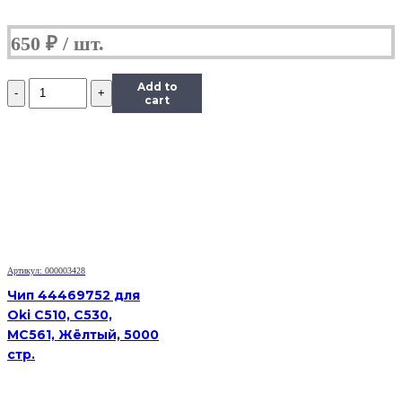
650
₽
Количество
Add to
Чип
cart
Hi-
Black
к
картриджу
Kyocera
FS-
1035MFP/DP/FS-
1135MFP
(TK-
1140),
Артикул: 000003428
Bk,
7,2K
Чип 44469752 для
Oki C510, C530,
MC561, Жёлтый, 5000
стр.