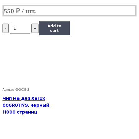
550
₽
Количество
Add to
Чип
cart
Hi-
Black
к
картриджу
Kyocera
FS-
1035MFP/DP/FS-
1135MFP
(TK-
1140),
Артикул: 000003318
Bk,
7,2K
Чип HB для Xerox
006R01179, черный,
11000 страниц