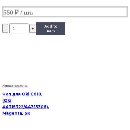
550
₽
Количество
Add to
Чип
cart
Hi-
Black
к
картриджу
Kyocera
FS-
1035MFP/DP/FS-
1135MFP
(TK-
1140),
Артикул: 000003425
Bk,
7,2K
Чип для Oki C610,
(Oki
44315322/44315306),
Magenta, 6K