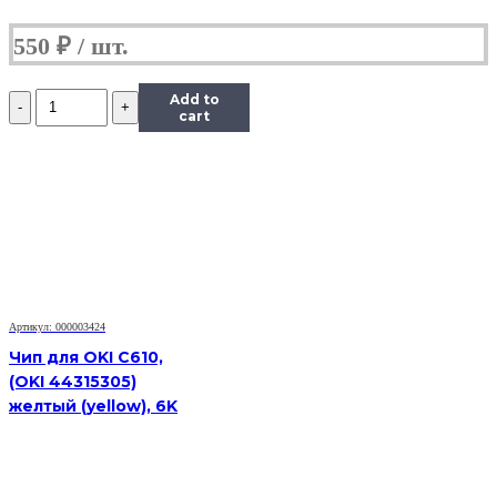
550
₽
Количество
Add to
Чип
cart
Hi-
Black
к
картриджу
Kyocera
FS-
1035MFP/DP/FS-
1135MFP
(TK-
1140),
Артикул: 000003424
Bk,
7,2K
Чип для OKI C610,
(OKI 44315305)
желтый (yellow), 6K