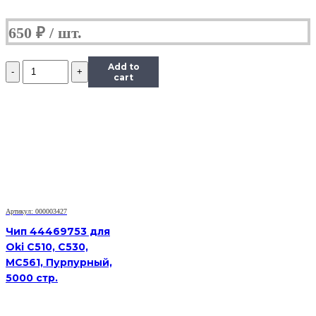
650
₽
Количество
Add to
Чип
cart
Hi-
Black
к
картриджу
Kyocera
FS-
1035MFP/DP/FS-
1135MFP
(TK-
1140),
Артикул: 000003427
Bk,
7,2K
Чип 44469753 для
Oki C510, C530,
MC561, Пурпурный,
5000 стр.