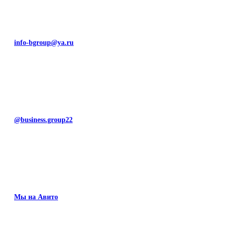
info-bgroup@ya.ru
@business.group22
Мы на Авито