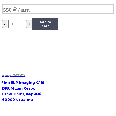
550
₽
Количество
Add to
Чип
cart
Hi-
Black
к
картриджу
Kyocera
FS-
1035MFP/DP/FS-
1135MFP
(TK-
1140),
Артикул: 000003333
Bk,
7,2K
Чип ELP Imaging C118
DRUM для Xerox
013R00589, черный,
60000 страниц