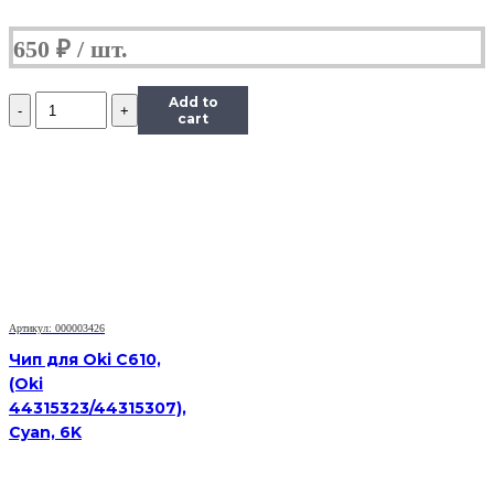
650
₽
Количество
Add to
Чип
cart
Hi-
Black
к
картриджу
Kyocera
FS-
1035MFP/DP/FS-
1135MFP
(TK-
1140),
Артикул: 000003426
Bk,
7,2K
Чип для Oki C610,
(Oki
44315323/44315307),
Cyan, 6K