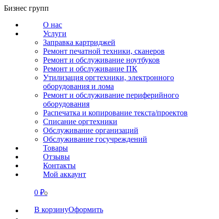
Перейти
Бизнес групп
к
О нас
содержанию
Услуги
Заправка картриджей
Ремонт печатной техники, сканеров
Ремонт и обслуживание ноутбуков
Ремонт и обслуживание ПК
Утилизация оргтехники, электронного
оборудования и лома
Ремонт и обслуживание периферийного
оборудования
Распечатка и копирование текста/проектов
Списание оргтехники
Обслуживание организаций
Обслуживание госучреждений
Товары
Отзывы
Контакты
Мой аккаунт
0
₽
СВЯЗАТЬСЯ
0
В корзину
Оформить
О нас