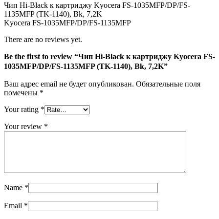
Чип Hi-Black к картриджу Kyocera FS-1035MFP/DP/FS-
1135MFP
1135MFP (TK-1140), Bk, 7,2K
(TK-
Kyocera FS-1035MFP/DP/FS-1135MFP
1140),
Bk,
There are no reviews yet.
7,2K
Be the first to review “Чип Hi-Black к картриджу Kyocera FS-
1035MFP/DP/FS-1135MFP (TK-1140), Bk, 7,2K”
Ваш адрес email не будет опубликован.
Обязательные поля
помечены
*
Your rating
*
Your review
*
Name
*
Email
*