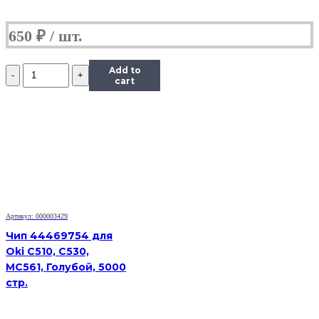
650
₽
Количество
Add to
Чип
cart
Hi-
Black
к
картриджу
Kyocera
FS-
1035MFP/DP/FS-
1135MFP
(TK-
1140),
Артикул: 000003429
Bk,
7,2K
Чип 44469754 для
Oki C510, C530,
MC561, Голубой, 5000
стр.