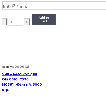
650
₽
Add to
Количество
cart
Чип
Hi-
Black
к
картриджу
HP
LJ
Pro
M402/M426
(CF226X)
OEM
Артикул: 000003428
size,
Чип 44469752 для
Bk,
Oki C510, C530,
9K
MC561, Жёлтый, 5000
стр.