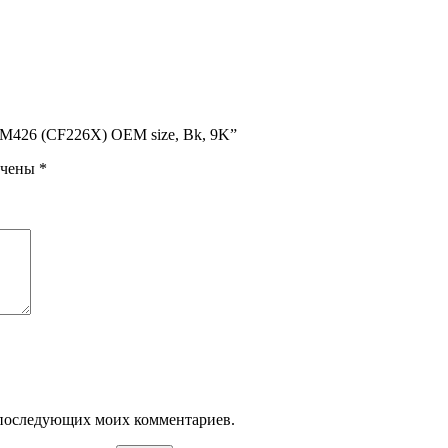
02/M426 (CF226X) OEM size, Bk, 9K”
ечены
*
ля последующих моих комментариев.