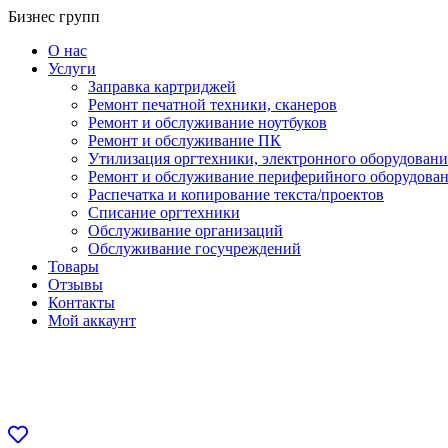
Перейти
Бизнес групп
к
О нас
содержанию
Услуги
Заправка картриджей
Ремонт печатной техники, сканеров
Ремонт и обслуживание ноутбуков
Ремонт и обслуживание ПК
Утилизация оргтехники, электронного оборудовани
Ремонт и обслуживание периферийного оборудова
Распечатка и копирование текста/проектов
Списание оргтехники
Обслуживание организаций
Обслуживание госучреждений
Товары
Отзывы
Контакты
Мой аккаунт