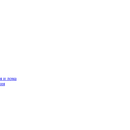
я и лома
ния