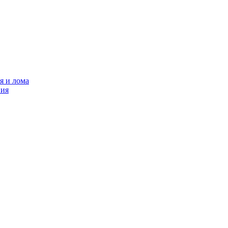
я и лома
ния