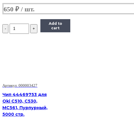
650
₽
Add to
Количество
cart
Чип
Hi-
Black
к
картриджу
HP
LJ
Pro
M402/M426
(CF226X)
OEM
Артикул: 000003427
size,
Чип 44469753 для
Bk,
Oki C510, C530,
9K
MC561, Пурпурный,
5000 стр.