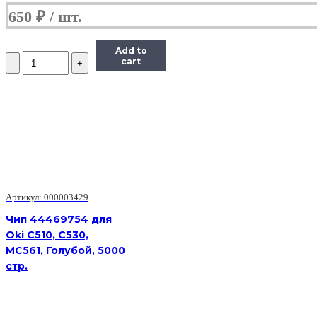
650
₽
Add to
Количество
cart
Чип
Hi-
Black
к
картриджу
HP
LJ
Pro
M402/M426
(CF226X)
OEM
Артикул: 000003429
size,
Чип 44469754 для
Bk,
Oki C510, C530,
9K
MC561, Голубой, 5000
стр.