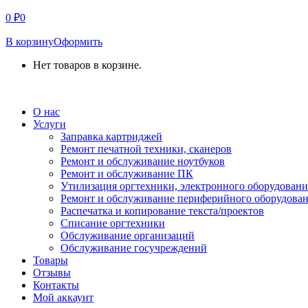
0
₽
0
В корзину
Оформить
Нет товаров в корзине.
СВЯЗАТЬСЯ С НАМИ
О нас
Услуги
Заправка картриджей
Ремонт печатной техники, сканеров
Ремонт и обслуживание ноутбуков
Ремонт и обслуживание ПК
Утилизация оргтехники, электронного оборудовани
Ремонт и обслуживание периферийного оборудова
Распечатка и копирование текста/проектов
Списание оргтехники
Обслуживание организаций
Обслуживание госучреждений
Товары
Отзывы
Контакты
Мой аккаунт