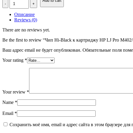
Количество
Add to cart
Чип
Hi-
Описание
Black
Reviews (0)
к
картриджу
There are no reviews yet.
HP
LJ
Be the first to review “Чип Hi-Black к картриджу HP LJ Pro M4
Pro
M402/M426
Ваш адрес email не будет опубликован.
Обязательные поля пом
(CF226X)
OEM
Your rating
*
size,
Bk,
9K
Your review
*
Name
*
Email
*
Сохранить моё имя, email и адрес сайта в этом браузере д