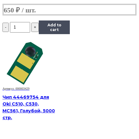
650
₽
Количество
Add to
Чип
cart
Hi-
Black
к
картриджу
HP
CLJ
Pro
M452/MFP
M477/M377
(CF412A)
Артикул: 000003429
OEM
size,
Чип 44469754 для
Y,
Oki C510, C530,
2,3K
MC561, Голубой, 5000
стр.