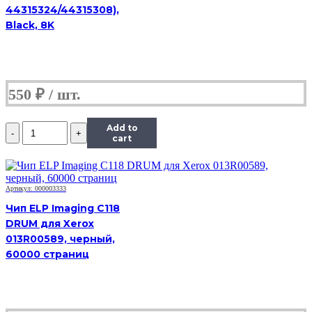
44315324/44315308),
Pro
M452/MFP
Black, 8K
M477/M377
(CF412A)
OEM
size,
Y,
550
₽
2,3K
Количество
Add to
Чип
cart
Hi-
Black
к
картриджу
Артикул: 000003333
HP
Чип ELP Imaging C118
CLJ
DRUM для Xerox
Pro
013R00589, черный,
M452/MFP
M477/M377
60000 страниц
(CF412A)
OEM
size,
Y,