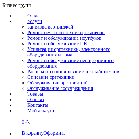
Перейти
Бизнес групп
к
О нас
содержанию
Услуги
Заправка картриджей
Ремонт печатной техники, сканеров
Ремонт и обслуживание ноутбуков
Ремонт и обслуживание ПК
Утилизация оргтехники, электронного
оборудования и лома
Ремонт и обслуживание периферийного
оборудования
Распечатка и копирование текста/проектов
Списание оргтехники
Обслуживание организаций
Обслуживание госучреждений
Товары
Отзывы
Контакты
Мой аккаунт
0
₽
СВЯЗАТЬСЯ
0
В корзину
Оформить
О нас