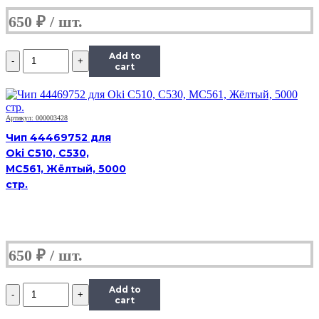
650
₽
Количество
Add to
Чип
cart
Hi-
Black
к
картриджу
Артикул: 000003428
HP
Чип 44469752 для
CLJ
Oki C510, C530,
Pro
MC561, Жёлтый, 5000
M452/MFP
M477/M377
стр.
(CF412A)
OEM
size,
Y,
2,3K
650
₽
Количество
Add to
Чип
cart
Hi-