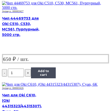
Black
к
картриджу
Артикул: 000003427
HP
Чип 44469753 для
CLJ
Oki C510, C530,
Pro
MC561, Пурпурный,
M452/MFP
M477/M377
5000 стр.
(CF412A)
OEM
size,
Y,
2,3K
650
₽
Количество
Add to
Чип
cart
Hi-
Black
к
Артикул: 000003426
картриджу
Чип для Oki C610,
HP
(Oki
CLJ
44315323/44315307),
Pro
M452/MFP