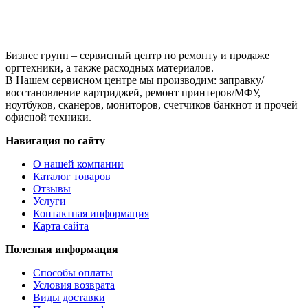
картриджу
HP
CLJ
Pro
Бизнес групп – сервисный центр по ремонту и продаже
M452/MFP
оргтехники, а также расходных материалов.
M477/M377
В Нашем сервисном центре мы производим: заправку/
(CF412A)
восстановление картриджей, ремонт принтеров/МФУ,
OEM
ноутбуков, сканеров, мониторов, счетчиков банкнот и прочей
size,
офисной техники.
Y,
2,3K
Навигация по сайту
О нашей компании
Каталог товаров
Отзывы
Услуги
Контактная информация
Карта сайта
Полезная информация
Способы оплаты
Условия возврата
Виды доставки