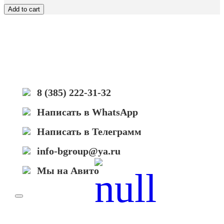
Hi-
Add to cart
Black
к
картриджу
HP
CLJ
Pro
M452/MFP
M477/M377
(CF412A)
8 (385) 222-31-32
OEM
size,
Написать в WhatsApp
Y,
2,3K
Написать в Телеграмм
info-bgroup@ya.ru
Мы на Авито