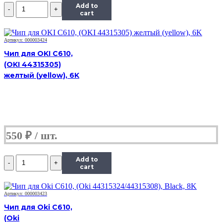
Количество
Add to
Чип
cart
Hi-
Black
к
Артикул: 000003424
картриджу
Чип для OKI C610,
HP
(OKI 44315305)
CLJ
желтый (yellow), 6K
Pro
M452/MFP
M477/M377
(CF412A)
OEM
size,
Y,
550
₽
2,3K
Количество
Add to
Чип
cart
Hi-
Black
к
Артикул: 000003423
картриджу
Чип для Oki C610,
HP
(Oki
CLJ