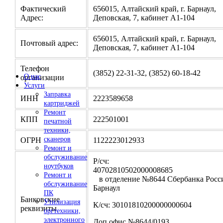
Фактический
656015, Алтайский край, г. Барнаул,
Адрес:
Деповская, 7, кабинет А1-104
656015, Алтайский край, г. Барнаул,
Почтовый адрес:
Деповская, 7, кабинет А1-104
Телефон
(3852) 22-31-32, (3852) 60-18-42
О нас
организации
Услуги
Заправка
ИНН
2223589658
картриджей
Ремонт
КПП
222501001
печатной
техники,
сканеров
ОГРН
1122223012933
Ремонт и
обслуживание
Р/сч:
ноутбуков
4070281050200000
Ремонт и
в отделение №8644 Сбербанка Росси
обслуживание
Барнаул
ПК
Банковские
Утилизация
К/сч: 30101810200000000604
реквизиты
оргтехники,
электронного
Доп.офис №8644/0193