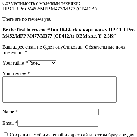
Совместимость с моделями техники:
M452/MFP
HP CLJ Pro M452/MFP M477/M377 (CF412A)
M477/M377
(CF412A)
There are no reviews yet.
OEM
size,
Be the first to review “Чип Hi-Black к картриджу HP CLJ Pro
Y,
M452/MFP M477/M377 (CF412A) OEM size, Y, 2,3K”
2,3K
Ваш адрес email не будет опубликован.
Обязательные поля
помечены
*
Your rating
*
Your review
*
Name
*
Email
*
Сохранить моё имя, email и адрес сайта в этом браузере для