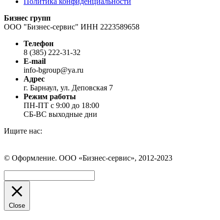
Политика конфиденциальности
Бизнес групп
ООО "Бизнес-сервис" ИНН 2223589658
Телефон
8 (385) 222-31-32
E-mail
info-bgroup@ya.ru
Адрес
г. Барнаул, ул. Деповская 7
Режим работы
ПН-ПТ с 9:00 до 18:00
СБ-ВС выходные дни
Ищите нас:
Страница
Страница
Страница
Вконтакте
WhatsApp
Telegram
© Оформление. ООО «Бизнес-сервис», 2012-2023
открывается
открывается
открывается
в
в
в
Вверх
новом
новом
новом
окне
окне
окне
Close