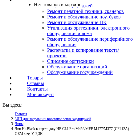
Услуги
Нет товаров в корзине.
Заправка картриджей
Ремонт печатной техники, сканеров
Ремонт и обслуживание ноутбуков
Ремонт и обслуживание ПК
Утилизация оргтехники, электронного
оборудования и лома
Ремонт и обслуживание периферийного
оборудования
Распечатка и копирование текста/
проектов
Списание оргтехники
Обслуживание организаций
Обслуживание госучреждений
Товары
Отзывы
Контакты
Мой аккаунт
Вы здесь:
Главная
ЗИП для заправки и восстановления картриджей
Чипы
Чип Hi-Black к картриджу HP CLJ Pro M452/MFP M477/M377 (CF412A)
OEM size, Y, 2,3K