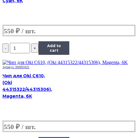
Cyan, 6K
M477/M377
(CF412A)
OEM
size,
Y,
550
₽
2,3K
Количество
Add to
Чип
cart
Hi-
Black
к
Артикул: 000003425
картриджу
Чип для Oki C610,
HP
(Oki
CLJ
44315322/44315306),
Pro
M452/MFP
Magenta, 6K
M477/M377
(CF412A)
OEM
size,
Y,
550
₽
2,3K