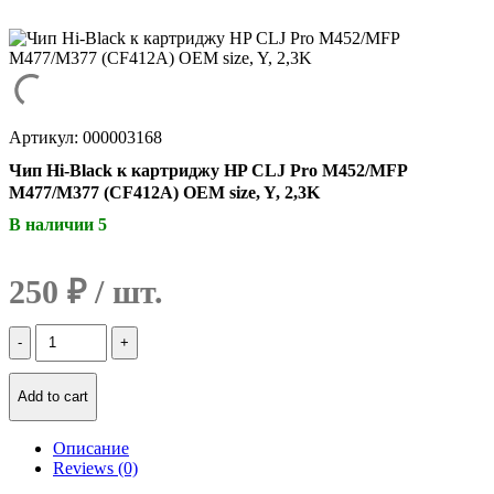
Артикул: 000003168
Чип Hi-Black к картриджу HP CLJ Pro M452/MFP
M477/M377 (CF412A) OEM size, Y, 2,3K
В наличии 5
250
₽
Количество
Чип
Hi-
Black
Add to cart
к
картриджу
Описание
HP
Reviews (0)
CLJ
Pro